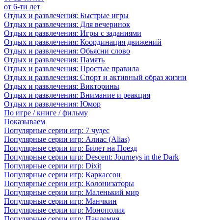
от 6-ти лет
Отдых и развлечения: Быстрые игры
Отдых и развлечения: Для вечеринок
Отдых и развлечения: Игры с заданиями
Отдых и развлечения: Координация движений
Отдых и развлечения: Обьясни слово
Отдых и развлечения: Память
Отдых и развлечения: Простые правила
Отдых и развлечения: Спорт и активный образ жизни
Отдых и развлечения: Викторины
Отдых и развлечения: Внимание и реакция
Отдых и развлечения: Юмор
По игре / книге / фильму
Показываем
Популярные серии игр: 7 чудес
Популярные серии игр: Алиас (Alias)
Популярные серии игр: Билет на Поезд
Популярные серии игр: Descent: Journeys in the Dark
Популярные серии игр: Dixit
Популярные серии игр: Каркассон
Популярные серии игр: Колонизаторы
Популярные серии игр: Маленький мир
Популярные серии игр: Манчкин
Популярные серии игр: Монополия
Популярные серии игр: Пандемия