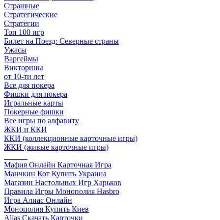
Страшные
Стратегические
Стратегии
Топ 100 игр
Билет на Поезд: Северные страны
Ужасы
Варгеймы
Викторины
от 10-ти лет
Все для покера
Фишки для покера
Игральные карты
Покерные фишки
Все игры по алфавиту
ЖКИ и ККИ
ККИ (коллекционные карточные игры)
ЖКИ (живые карточные игры)
______
Мафия Онлайн Карточная Игра
Манчкин Кот Купить Украина
Магазин Настольных Игр Харьков
Правила Игры Монополия Hasbro
Игра Алиас Онлайн
Монополия Купить Киев
Alias Скачать Карточки