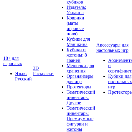
кубиков
Издатель:
Украина
Коврики
(маты
игровые
поля)
Кубики для
Манчкина
Аксессуары для
Кубики и
настольных игр
жетоны: 8
18+ для
граней
Абонемент
взрослых
Мешочки для
и
3D
хранения
сертифика
Язык:
Раскраски
Органайзеры
Кубики для
Русский
для игр
настольных
Протекторы
игр
Тематический
Протектор
инвентарь:
Другое
Тематический
инвентарь:
Премиумные
фигурки и
жетоны