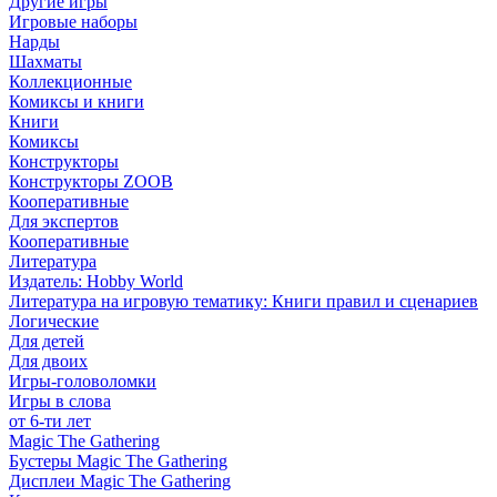
Другие игры
Игровые наборы
Нарды
Шахматы
Коллекционные
Комиксы и книги
Книги
Комиксы
Конструкторы
Конструкторы ZOOB
Кооперативные
Для экспертов
Кооперативные
Литература
Издатель: Hobby World
Литература на игровую тематику: Книги правил и сценариев
Логические
Для детей
Для двоих
Игры-головоломки
Игры в слова
от 6-ти лет
Magic The Gathering
Бустеры Magic The Gathering
Дисплеи Magic The Gathering