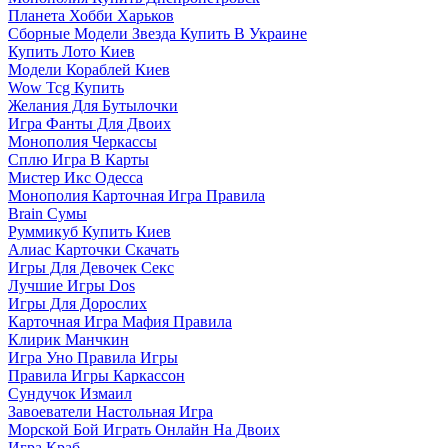
Планета Хобби Харьков
Сборные Модели Звезда Купить В Украине
Купить Лото Киев
Модели Кораблей Киев
Wow Tcg Купить
Желания Для Бутылочки
Игра Фанты Для Двоих
Монополия Черкассы
Сплю Игра В Карты
Мистер Икс Одесса
Монополия Карточная Игра Правила
Brain Сумы
Руммикуб Купить Киев
Алиас Карточки Скачать
Игры Для Девочек Секс
Лучшие Игры Dos
Игры Для Дорослих
Карточная Игра Мафия Правила
Клирик Манчкин
Игра Уно Правила Игры
Правила Игры Каркассон
Сундучок Измаил
Завоеватели Настольная Игра
Морской Бой Играть Онлайн На Двоих
Игра Краб