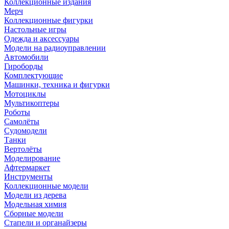
Коллекционные издания
Мерч
Коллекционные фигурки
Настольные игры
Одежда и аксессуары
Модели на радиоуправлении
Автомобили
Гироборды
Комплектующие
Машинки, техника и фигурки
Мотоциклы
Мультикоптеры
Роботы
Самолёты
Судомодели
Танки
Вертолёты
Моделирование
Афтермаркет
Инструменты
Коллекционные модели
Модели из дерева
Модельная химия
Сборные модели
Стапели и органайзеры