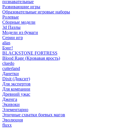
познавательные
Развивающие игры
Образовательные игровые наборы
Ролевые
Сборные модели
3d Пазлы
Модели из бумаги
Серии игр
alias
Бэнг!
BLACKSTONE FORTRESS
Blood Rage (Кровавая ярость)
cluedo
cutterland
Данетки
Dixit (Диксит)
Для экспертов
Для компании
Древний ужас
Дженга
Экивоки
Элементарно
Эпичные схватки боевых магов
Эволюция
fluxx