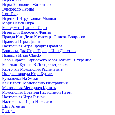
Игры Эволюция Животных
Эльдорадо Лубны
Ігри Гогу
Играть В Игру Кошки Мышки
Мафия Киев Игра
Менеджер Правила Игры
Игры Для Взрослых Фанты
Правда Или Дело Камасутра Список Вопросов
Правила Игры Дженга
Настольная Игра Эрудит Правила
Вопросы Для Игры Правда Или Действия
Правила Игры Cluedo
Лего Пираты Карибского Моря Купить В Украине
Манчкин Купить В Днепропетровске
Карточки Монополия Распечатать
Имаджинариум Игра Купить
Бутылочка На Желания
Как Играть Монополию Инструкция
Монополия Менеджер Купить
Монополия Правила Настольной Игры
Настольная Игра Рынок
Настольные Игры Николаев
Щит Агенты
Бренды