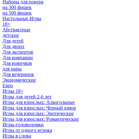
Наборы для покера
на 300 фишек
на 500 фишек
Настольные Игры
18+
Абстрактные
детские
Для детей
Для двоих
Для экспертов
Для компании
Для новичков
для пары
Для вечеринок
Экономические
Евро
Игры 18+
Игры для детей 2-6 лет
Игры для взрослых: Алкогольные
Игры для взрослых: Черный юмор
Игры для взрослых: Эротические
Игры для взрослых: Романтические
Игры-головоломки
Игры от одного игрока
Игры в слова