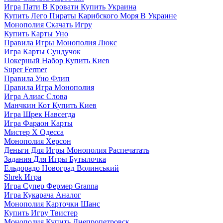
Игра Пати В Кровати Купить Украина
Купить Лего Пираты Карибского Моря В Украине
Монополия Скачать Игру
Купить Карты Уно
Правила Игры Монополия Люкс
Игра Карты Сундучок
Покерный Набор Купить Киев
Super Fermer
Правила Уно Флип
Правила Игра Монополия
Игра Алиас Слова
Манчкин Кот Купить Киев
Игра Шрек Навсегда
Игра Фараон Карты
Мистер Х Одесса
Монополия Херсон
Деньги Для Игры Монополия Распечатать
Задания Для Игры Бутылочка
Ельдорадо Новоград Волинський
Shrek Игра
Игра Супер Фермер Granna
Игра Кукарача Аналог
Монополия Карточки Шанс
Купить Игру Твистер
Монополия Купить Днепропетровск