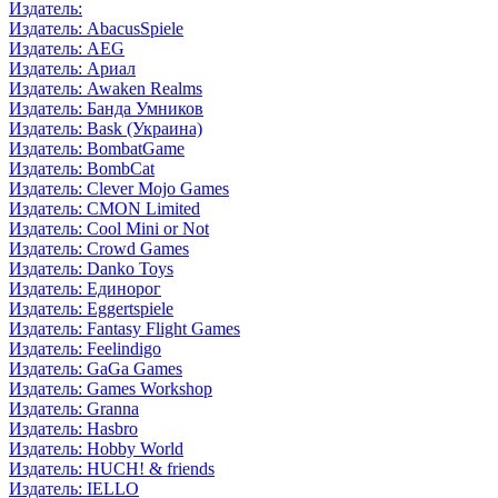
Издатель:
Издатель: AbacusSpiele
Издатель: AEG
Издатель: Ариал
Издатель: Awaken Realms
Издатель: Банда Умников
Издатель: Bask (Украина)
Издатель: BombatGame
Издатель: BombCat
Издатель: Clever Mojo Games
Издатель: CMON Limited
Издатель: Cool Mini or Not
Издатель: Crowd Games
Издатель: Danko Toys
Издатель: Единорог
Издатель: Eggertspiele
Издатель: Fantasy Flight Games
Издатель: Feelindigo
Издатель: GaGa Games
Издатель: Games Workshop
Издатель: Granna
Издатель: Hasbro
Издатель: Hobby World
Издатель: HUCH! & friends
Издатель: IELLO