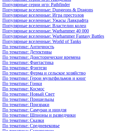
Популярные серии игр: Pathfinder
Популярные вселенные: Dungeons & Dragons
Популярные вселенные: Игра престолов
Популярные вселенные: Ужасы Лавкрафта
Популярные вселенные: Властелин колец
Популярные вселенные: Warhammer 40 000
Популярные вселенные: Warhammer Fantasy Battles
Популярные вселенные: World of Tanks
По тематике: Античность
По тематике: Детективы
По тематике: Доисторические времена
По тематике: Фантастика
По тематике: Фэнтези
По тематике: Ферма и сельское хозяйство
По тематике: Герои мультфильмов и книг
По тематике: Гонки
По тематике: Космос
По тематике: Новый Свет
По тематике: Пришельцы
По тематике: Призраки
По тематике: Самураи и ниндзя
По тематике: Шпионы и разведчики
По тематике: Сказки
По тематике: Средневековье
По тематике: Супергерои