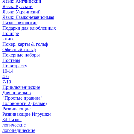
Язык: Английский
Язык: Русский
Язык: Украинский
Язык: Языконезависимая
Пазлы авторские
Подарки для влюбленных
По игре
книге
Покер, карты & гольф
Офисный гольф
Покерные наборы
Постеры
По возрасту
10-14
4-6
7-10
Приключенческие
Для новичков
"Простые правила"
Головоноги 2 (белые)
Развивающие
Развивающие Игрушки
3d Пазлы
логические
логопедические