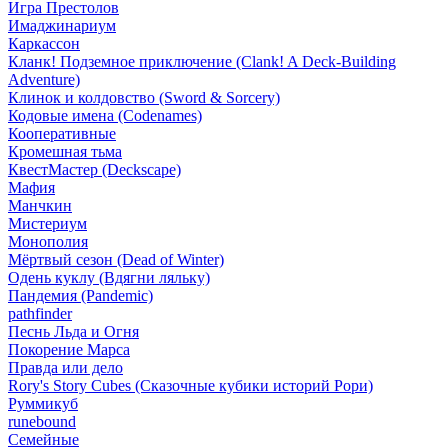
Игра Престолов
Имаджинариум
Каркассон
Кланк! Подземное приключение (Clank! A Deck-Building
Adventure)
Клинок и колдовство (Sword & Sorcery)
Кодовые имена (Codenames)
Кооперативные
Кромешная тьма
КвестМастер (Deckscape)
Мафия
Манчкин
Мистериум
Монополия
Мёртвый сезон (Dead of Winter)
Одень куклу (Вдягни ляльку)
Пандемия (Pandemic)
pathfinder
Песнь Льда и Огня
Покорение Марса
Правда или дело
Rory's Story Cubes (Сказочные кубики историй Рори)
Руммикуб
runebound
Семейные