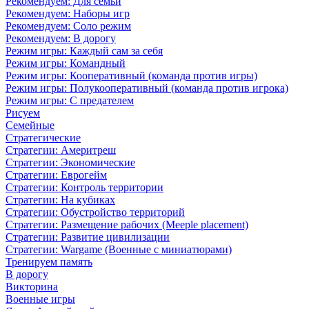
Рекомендуем: Для семьи
Рекомендуем: Наборы игр
Рекомендуем: Соло режим
Рекомендуем: В дорогу
Режим игры: Каждый сам за себя
Режим игры: Командный
Режим игры: Кооперативный (команда против игры)
Режим игры: Полукооперативный (команда против игрока)
Режим игры: С предателем
Рисуем
Семейные
Стратегические
Стратегии: Америтреш
Стратегии: Экономические
Стратегии: Еврогейм
Стратегии: Контроль территории
Стратегии: На кубиках
Стратегии: Обустройство территорий
Стратегии: Размещение рабочих (Meeple placement)
Стратегии: Развитие цивилизации
Стратегии: Wargame (Военные с миниатюрами)
Тренируем память
В дорогу
Викторина
Военные игры