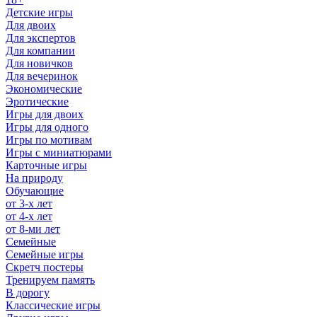
Детские игры
Для двоих
Для экспертов
Для компании
Для новичков
Для вечеринок
Экономические
Эротические
Игры для двоих
Игры для одного
Игры по мотивам
Игры с миниатюрами
Карточные игры
На природу
Обучающие
от 3-х лет
от 4-х лет
от 8-ми лет
Семейные
Семейные игры
Скретч постеры
Тренируем память
В дорогу
Классические игры