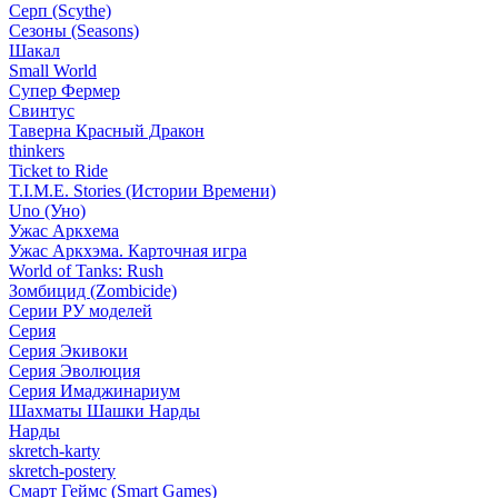
Серп (Scythe)
Сезоны (Seasons)
Шакал
Small World
Супер Фермер
Свинтус
Таверна Красный Дракон
thinkers
Ticket to Ride
T.I.M.E. Stories (Истории Времени)
Uno (Уно)
Ужас Аркхема
Ужас Аркхэма. Карточная игра
World of Tanks: Rush
Зомбицид (Zombicide)
Серии РУ моделей
Серия
Серия Экивоки
Серия Эволюция
Серия Имаджинариум
Шахматы Шашки Нарды
Нарды
skretch-karty
skretch-postery
Смарт Геймс (Smart Games)