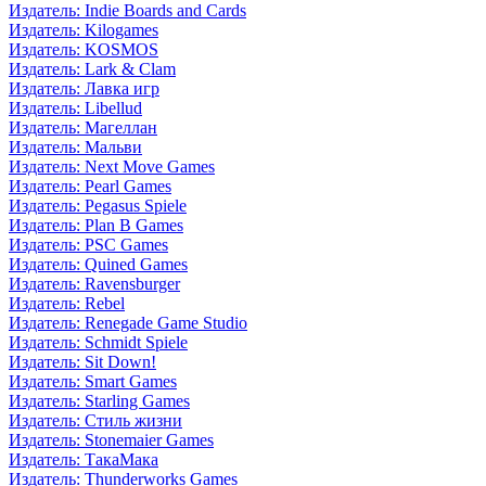
Издатель: Indie Boards and Cards
Издатель: Kilogames
Издатель: KOSMOS
Издатель: Lark & Clam
Издатель: Лавка игр
Издатель: Libellud
Издатель: Магеллан
Издатель: Мальви
Издатель: Next Move Games
Издатель: Pearl Games
Издатель: Pegasus Spiele
Издатель: Plan B Games
Издатель: PSC Games
Издатель: Quined Games
Издатель: Ravensburger
Издатель: Rebel
Издатель: Renegade Game Studio
Издатель: Schmidt Spiele
Издатель: Sit Down!
Издатель: Smart Games
Издатель: Starling Games
Издатель: Стиль жизни
Издатель: Stonemaier Games
Издатель: ТакаМака
Издатель: Thunderworks Games