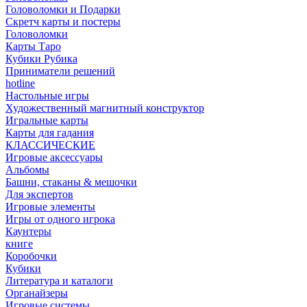
Головоломки и Подарки
Cкретч карты и постеры
Головоломки
Карты Таро
Кубики Рубика
Приниматели решений
hotline
Настольные игры
Художественный магнитный конструктор
Игральные карты
Карты для гадания
КЛАССИЧЕСКИЕ
Игровые аксессуары
Альбомы
Башни, стаканы & мешочки
Для экспертов
Игровые элементы
Игры от одного игрока
Каунтеры
книге
Коробочки
Кубики
Литература и каталоги
Органайзеры
Игровые системы