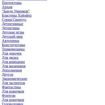
Протекторы
Архив
"Банда Умников"
Бластеры Xploderz
Cерия Свинтус
Детективные
Детективы
Детские игры
Детский мир
Автотреки
Конструкторы
Термомозаика
Для девочек
Для двоих
Для компании
Для мальчиков
Дополнения
Другое
Экономические
Для экспертов
Фантастика
Для новичков
Фэнтези
Для новичков
Головоломки