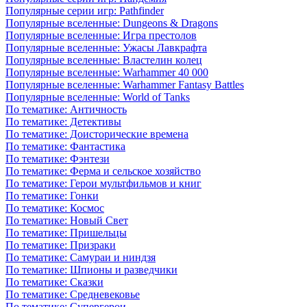
Популярные серии игр: Pathfinder
Популярные вселенные: Dungeons & Dragons
Популярные вселенные: Игра престолов
Популярные вселенные: Ужасы Лавкрафта
Популярные вселенные: Властелин колец
Популярные вселенные: Warhammer 40 000
Популярные вселенные: Warhammer Fantasy Battles
Популярные вселенные: World of Tanks
По тематике: Античность
По тематике: Детективы
По тематике: Доисторические времена
По тематике: Фантастика
По тематике: Фэнтези
По тематике: Ферма и сельское хозяйство
По тематике: Герои мультфильмов и книг
По тематике: Гонки
По тематике: Космос
По тематике: Новый Свет
По тематике: Пришельцы
По тематике: Призраки
По тематике: Самураи и ниндзя
По тематике: Шпионы и разведчики
По тематике: Сказки
По тематике: Средневековье
По тематике: Супергерои