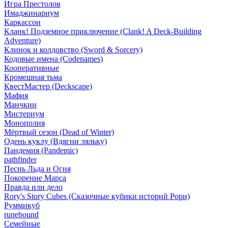
Игра Престолов
Имаджинариум
Каркассон
Кланк! Подземное приключение (Clank! A Deck-Building
Adventure)
Клинок и колдовство (Sword & Sorcery)
Кодовые имена (Codenames)
Кооперативные
Кромешная тьма
КвестМастер (Deckscape)
Мафия
Манчкин
Мистериум
Монополия
Мёртвый сезон (Dead of Winter)
Одень куклу (Вдягни ляльку)
Пандемия (Pandemic)
pathfinder
Песнь Льда и Огня
Покорение Марса
Правда или дело
Rory's Story Cubes (Сказочные кубики историй Рори)
Руммикуб
runebound
Семейные