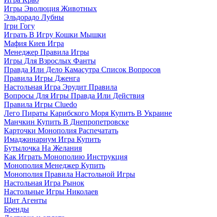
Игры Эволюция Животных
Эльдорадо Лубны
Ігри Гогу
Играть В Игру Кошки Мышки
Мафия Киев Игра
Менеджер Правила Игры
Игры Для Взрослых Фанты
Правда Или Дело Камасутра Список Вопросов
Правила Игры Дженга
Настольная Игра Эрудит Правила
Вопросы Для Игры Правда Или Действия
Правила Игры Cluedo
Лего Пираты Карибского Моря Купить В Украине
Манчкин Купить В Днепропетровске
Карточки Монополия Распечатать
Имаджинариум Игра Купить
Бутылочка На Желания
Как Играть Монополию Инструкция
Монополия Менеджер Купить
Монополия Правила Настольной Игры
Настольная Игра Рынок
Настольные Игры Николаев
Щит Агенты
Бренды