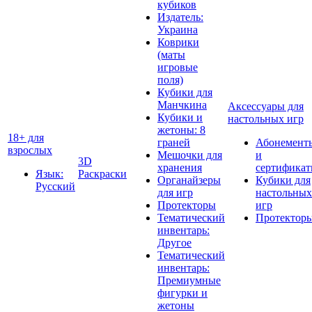
кубиков
Издатель:
Украина
Коврики
(маты
игровые
поля)
Кубики для
Манчкина
Аксессуары для
Кубики и
настольных игр
жетоны: 8
18+ для
граней
Абонемент
взрослых
Мешочки для
и
3D
хранения
сертифика
Язык:
Раскраски
Органайзеры
Кубики для
Русский
для игр
настольных
Протекторы
игр
Тематический
Протектор
инвентарь:
Другое
Тематический
инвентарь:
Премиумные
фигурки и
жетоны