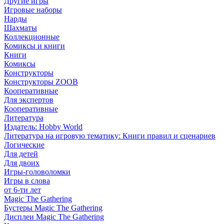
Другие игры
Игровые наборы
Нарды
Шахматы
Коллекционные
Комиксы и книги
Книги
Комиксы
Конструкторы
Конструкторы ZOOB
Кооперативные
Для экспертов
Кооперативные
Литература
Издатель: Hobby World
Литература на игровую тематику: Книги правил и сценариев
Логические
Для детей
Для двоих
Игры-головоломки
Игры в слова
от 6-ти лет
Magic The Gathering
Бустеры Magic The Gathering
Дисплеи Magic The Gathering