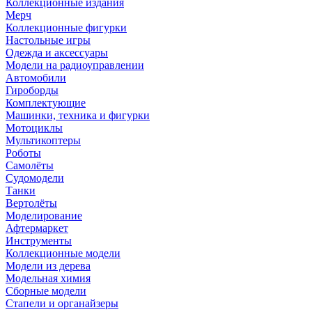
Коллекционные издания
Мерч
Коллекционные фигурки
Настольные игры
Одежда и аксессуары
Модели на радиоуправлении
Автомобили
Гироборды
Комплектующие
Машинки, техника и фигурки
Мотоциклы
Мультикоптеры
Роботы
Самолёты
Судомодели
Танки
Вертолёты
Моделирование
Афтермаркет
Инструменты
Коллекционные модели
Модели из дерева
Модельная химия
Сборные модели
Стапели и органайзеры