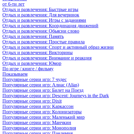
от 6-ти лет
Отдых и развлечения: Быстрые игры
Отдых и развлечения: Для вечеринок
Отдых и развлечения: Игры с заданиями
Отдых и развлечения: Координация движений
Отдых и развлечения: Обьясни слово
Отдых и развлечения: Память
Отдых и развлечения: Простые правила
Отдых и развлечения: Спорт и активный образ жизни
Отдых и развлечения: Викторины
Отдых и развлечения: Внимание и реакция
Отдых и развлечения: Юмор
По игре / книге / фильму
Показываем
Популярные серии игр: 7 чудес
Популярные серии игр: Алиас (Alias)
Популярные серии игр: Билет на Поезд
Популярные серии игр: Descent: Journeys in the Dark
Популярные серии игр: Dixit
Популярные серии игр: Каркассон
Популярные серии игр: Колонизаторы
Популярные серии игр: Маленький мир
Популярные серии игр: Манчкин
Популярные серии игр: Монополия
Популярные серии игр: Пандемия