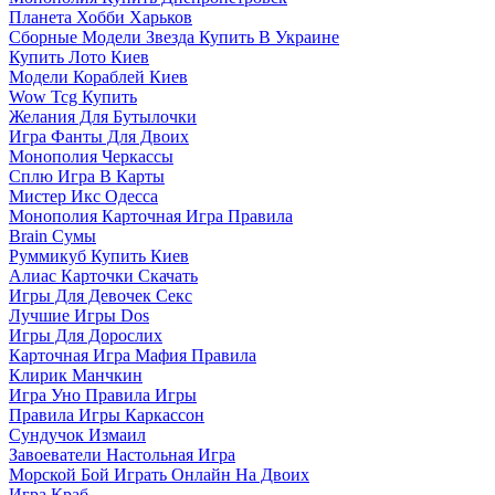
Планета Хобби Харьков
Сборные Модели Звезда Купить В Украине
Купить Лото Киев
Модели Кораблей Киев
Wow Tcg Купить
Желания Для Бутылочки
Игра Фанты Для Двоих
Монополия Черкассы
Сплю Игра В Карты
Мистер Икс Одесса
Монополия Карточная Игра Правила
Brain Сумы
Руммикуб Купить Киев
Алиас Карточки Скачать
Игры Для Девочек Секс
Лучшие Игры Dos
Игры Для Дорослих
Карточная Игра Мафия Правила
Клирик Манчкин
Игра Уно Правила Игры
Правила Игры Каркассон
Сундучок Измаил
Завоеватели Настольная Игра
Морской Бой Играть Онлайн На Двоих
Игра Краб