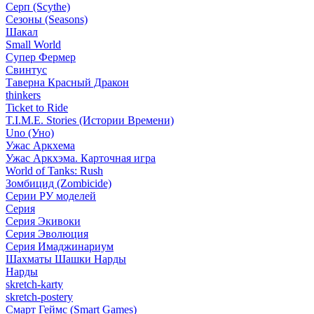
Серп (Scythe)
Сезоны (Seasons)
Шакал
Small World
Супер Фермер
Свинтус
Таверна Красный Дракон
thinkers
Ticket to Ride
T.I.M.E. Stories (Истории Времени)
Uno (Уно)
Ужас Аркхема
Ужас Аркхэма. Карточная игра
World of Tanks: Rush
Зомбицид (Zombicide)
Серии РУ моделей
Серия
Серия Экивоки
Серия Эволюция
Серия Имаджинариум
Шахматы Шашки Нарды
Нарды
skretch-karty
skretch-postery
Смарт Геймс (Smart Games)