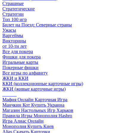
Страшные
Стратегические
Стратегии
Топ 100 игр
Билет на Поезд: Северные страны
Ужасы
Варгеймы
Викторины
от 10-ти лет
Все для покера
Фишки для покера
Игральные карты
Покерные фишки
Все игры по алфавиту
ЖКИ и ККИ
ККИ (коллекционные карточные игры)
ЖКИ (живые карточные игры)
______
Мафия Онлайн Карточная Игра
Манчкин Кот Купить Украина
Магазин Настольных Игр Харьков
Правила Игры Монополия Hasbro
Игра Алиас Онлайн
Монополия Купить Киев
Alias Скачать Карточки