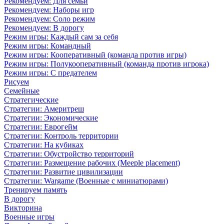
Рекомендуем: Для семьи
Рекомендуем: Наборы игр
Рекомендуем: Соло режим
Рекомендуем: В дорогу
Режим игры: Каждый сам за себя
Режим игры: Командный
Режим игры: Кооперативный (команда против игры)
Режим игры: Полукооперативный (команда против игрока)
Режим игры: С предателем
Рисуем
Семейные
Стратегические
Стратегии: Америтреш
Стратегии: Экономические
Стратегии: Еврогейм
Стратегии: Контроль территории
Стратегии: На кубиках
Стратегии: Обустройство территорий
Стратегии: Размещение рабочих (Meeple placement)
Стратегии: Развитие цивилизации
Стратегии: Wargame (Военные с миниатюрами)
Тренируем память
В дорогу
Викторина
Военные игры