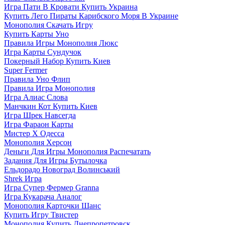
Игра Пати В Кровати Купить Украина
Купить Лего Пираты Карибского Моря В Украине
Монополия Скачать Игру
Купить Карты Уно
Правила Игры Монополия Люкс
Игра Карты Сундучок
Покерный Набор Купить Киев
Super Fermer
Правила Уно Флип
Правила Игра Монополия
Игра Алиас Слова
Манчкин Кот Купить Киев
Игра Шрек Навсегда
Игра Фараон Карты
Мистер Х Одесса
Монополия Херсон
Деньги Для Игры Монополия Распечатать
Задания Для Игры Бутылочка
Ельдорадо Новоград Волинський
Shrek Игра
Игра Супер Фермер Granna
Игра Кукарача Аналог
Монополия Карточки Шанс
Купить Игру Твистер
Монополия Купить Днепропетровск