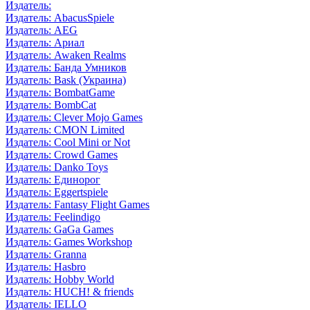
Издатель:
Издатель: AbacusSpiele
Издатель: AEG
Издатель: Ариал
Издатель: Awaken Realms
Издатель: Банда Умников
Издатель: Bask (Украина)
Издатель: BombatGame
Издатель: BombCat
Издатель: Clever Mojo Games
Издатель: CMON Limited
Издатель: Cool Mini or Not
Издатель: Crowd Games
Издатель: Danko Toys
Издатель: Единорог
Издатель: Eggertspiele
Издатель: Fantasy Flight Games
Издатель: Feelindigo
Издатель: GaGa Games
Издатель: Games Workshop
Издатель: Granna
Издатель: Hasbro
Издатель: Hobby World
Издатель: HUCH! & friends
Издатель: IELLO