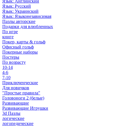
Язык: Английский
Язык: Русский
Язык: Украинский
Язык: Языконезависимая
Пазлы авторские
Подарки для влюбленных
По игре
книге
Покер, карты & гольф
Офисный гольф
Покерные наборы
Постеры
По возрасту
10-14
4-6
7-10
Приключенческие
Для новичков
"Простые правила"
Головоноги 2 (белые)
Развивающие
Развивающие Игрушки
3d Пазлы
логические
логопедические