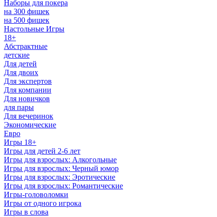
Наборы для покера
на 300 фишек
на 500 фишек
Настольные Игры
18+
Абстрактные
детские
Для детей
Для двоих
Для экспертов
Для компании
Для новичков
для пары
Для вечеринок
Экономические
Евро
Игры 18+
Игры для детей 2-6 лет
Игры для взрослых: Алкогольные
Игры для взрослых: Черный юмор
Игры для взрослых: Эротические
Игры для взрослых: Романтические
Игры-головоломки
Игры от одного игрока
Игры в слова