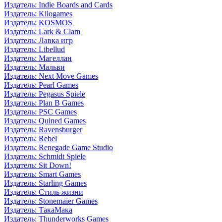
Издатель: Indie Boards and Cards
Издатель: Kilogames
Издатель: KOSMOS
Издатель: Lark & Clam
Издатель: Лавка игр
Издатель: Libellud
Издатель: Магеллан
Издатель: Мальви
Издатель: Next Move Games
Издатель: Pearl Games
Издатель: Pegasus Spiele
Издатель: Plan B Games
Издатель: PSC Games
Издатель: Quined Games
Издатель: Ravensburger
Издатель: Rebel
Издатель: Renegade Game Studio
Издатель: Schmidt Spiele
Издатель: Sit Down!
Издатель: Smart Games
Издатель: Starling Games
Издатель: Стиль жизни
Издатель: Stonemaier Games
Издатель: ТакаМака
Издатель: Thunderworks Games