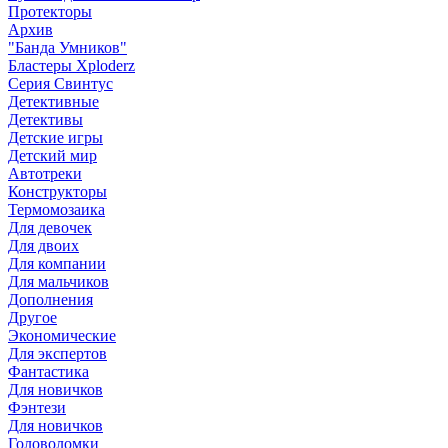
Протекторы
Архив
"Банда Умников"
Бластеры Xploderz
Cерия Свинтус
Детективные
Детективы
Детские игры
Детский мир
Автотреки
Конструкторы
Термомозаика
Для девочек
Для двоих
Для компании
Для мальчиков
Дополнения
Другое
Экономические
Для экспертов
Фантастика
Для новичков
Фэнтези
Для новичков
Головоломки