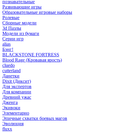
познавательные
Развивающие игры
Образовательные игровые наборы
Ролевые
Сборные модели
3d Пазлы
Модели из бумаги
Серии игр
alias
Бэнг!
BLACKSTONE FORTRESS
Blood Rage (Кровавая ярость)
cluedo
cutterland
Данетки
Dixit (Диксит)
Для экспертов
Для компании
Древний ужас
Дженга
Экивоки
Элементарно
Эпичные схватки боевых магов
Эволюция
fluxx