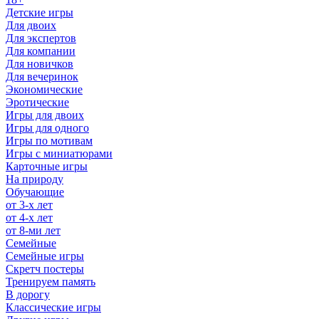
Детские игры
Для двоих
Для экспертов
Для компании
Для новичков
Для вечеринок
Экономические
Эротические
Игры для двоих
Игры для одного
Игры по мотивам
Игры с миниатюрами
Карточные игры
На природу
Обучающие
от 3-х лет
от 4-х лет
от 8-ми лет
Семейные
Семейные игры
Скретч постеры
Тренируем память
В дорогу
Классические игры