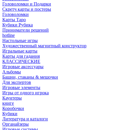
Головоломки и Подарки
Cкретч карты и постеры
Головоломки
Карты Таро
Кубики Рубика
Приниматели решений
hotline
Настольные игры
Художественный магнитный конструктор
Игральные карты
Карты для гадания
КЛАССИЧЕСКИЕ
Игровые аксессуары
Альбомы
Башни, стаканы & мешочки
Для экспертов
Игровые элементы
Игры от одного игрока
Каунтеры
книге
Коробочки
Кубики
Литература и каталоги
Органайзеры
Игровые системы