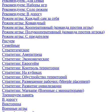
Рекомендуем: Для семьи
Рекомендуем: Наборы игр
Рекомендуем: Соло режим
Рекомендуем: В дорогу
Режим игры: Каждый сам за себя
Режим игры: Командный
Режим игры: Кооперативный (команда против игры)
Режим игры: Полукооперативный (команда против игрока)
Режим игры: С предателем
Рисуем
Семейные
Стратегические
Стратегии: Америтреш
Стратегии: Экономические
Стратегии: Еврогейм
Стратегии: Контроль территории
Стратегии: На кубиках
Стратегии: Обустройство территорий
Стратегии: Размещение рабочих (Meeple placement)
Стратегии: Развитие цивилизации
Стратегии: Wargame (Военные с миниатюрами)
Тренируем память
В дорогу
Викторина
Военные игры