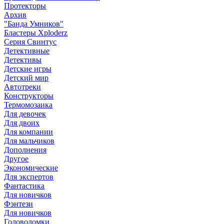
Протекторы
Архив
"Банда Умников"
Бластеры Xploderz
Cерия Свинтус
Детективные
Детективы
Детские игры
Детский мир
Автотреки
Конструкторы
Термомозаика
Для девочек
Для двоих
Для компании
Для мальчиков
Дополнения
Другое
Экономические
Для экспертов
Фантастика
Для новичков
Фэнтези
Для новичков
Головоломки