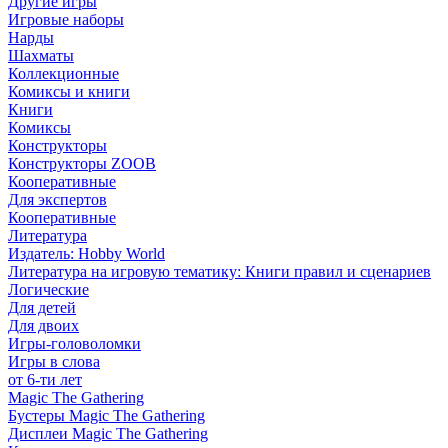
Другие игры
Игровые наборы
Нарды
Шахматы
Коллекционные
Комиксы и книги
Книги
Комиксы
Конструкторы
Конструкторы ZOOB
Кооперативные
Для экспертов
Кооперативные
Литература
Издатель: Hobby World
Литература на игровую тематику: Книги правил и сценариев
Логические
Для детей
Для двоих
Игры-головоломки
Игры в слова
от 6-ти лет
Magic The Gathering
Бустеры Magic The Gathering
Дисплеи Magic The Gathering