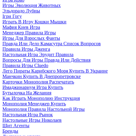
Игры Эволюция Животных
Эльдорадо Лубны
Ігри Гогу
Играть В Игру Кошки Мышки
Мафия Киев Игра
Менеджер Правила Игры
Игры Для Взрослых Фанты
Правда Или Дело Камасутра Список Вопросов
Правила Игры Дженга
Настольная Игра Эрудит Правила
Вопросы Для Игры Правда Или Действия
Правила Игры Cluedo
Лего Пираты Карибского Моря Купить В Украине
Манчкин Купить В Днепропетровске
Карточки Монополия Распечатать
Имаджинариум Игра Купить
Бутылочка На Желания
Как Играть Монополию Инструкция
Монополия Менеджер Купить
Монополия Правила Настольной Игры
Настольная Игра Рынок
Настольные Игры Николаев
Щит Агенты
Бренды