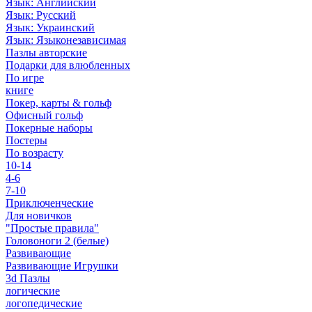
Язык: Английский
Язык: Русский
Язык: Украинский
Язык: Языконезависимая
Пазлы авторские
Подарки для влюбленных
По игре
книге
Покер, карты & гольф
Офисный гольф
Покерные наборы
Постеры
По возрасту
10-14
4-6
7-10
Приключенческие
Для новичков
"Простые правила"
Головоноги 2 (белые)
Развивающие
Развивающие Игрушки
3d Пазлы
логические
логопедические