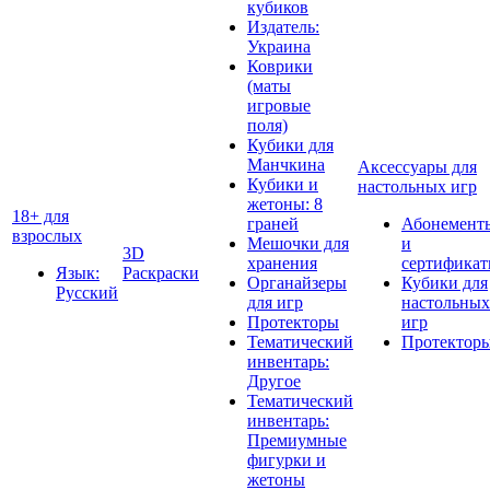
кубиков
Издатель:
Украина
Коврики
(маты
игровые
поля)
Кубики для
Манчкина
Аксессуары для
Кубики и
настольных игр
жетоны: 8
18+ для
граней
Абонемент
взрослых
Мешочки для
и
3D
хранения
сертифика
Язык:
Раскраски
Органайзеры
Кубики для
Русский
для игр
настольных
Протекторы
игр
Тематический
Протектор
инвентарь:
Другое
Тематический
инвентарь:
Премиумные
фигурки и
жетоны