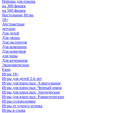
Наборы для покера
на 300 фишек
на 500 фишек
Настольные Игры
18+
Абстрактные
детские
Для детей
Для двоих
Для экспертов
Для компании
Для новичков
для пары
Для вечеринок
Экономические
Евро
Игры 18+
Игры для детей 2-6 лет
Игры для взрослых: Алкогольные
Игры для взрослых: Черный юмор
Игры для взрослых: Эротические
Игры для взрослых: Романтические
Игры-головоломки
Игры от одного игрока
Игры в слова