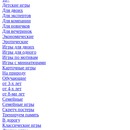
Детские игры
Для двоих
Для экспертов
Для компании
Для новичков
Для вечеринок
Экономические
Эротические
Игры для двоих
Игры для одного
Игры по мотивам
Игры с миниатюрами
Карточные игры
На природу
Обучающие
от 3-х лет
от 4-х лет
от 8-ми лет
Семейные
Семейные игры
Скретч постеры
Тренируем память
В дорогу
Классические игры