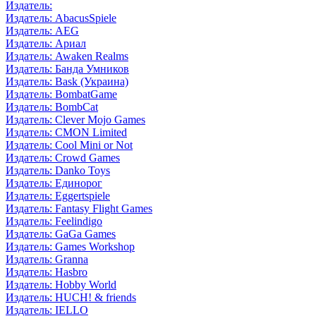
Издатель:
Издатель: AbacusSpiele
Издатель: AEG
Издатель: Ариал
Издатель: Awaken Realms
Издатель: Банда Умников
Издатель: Bask (Украина)
Издатель: BombatGame
Издатель: BombCat
Издатель: Clever Mojo Games
Издатель: CMON Limited
Издатель: Cool Mini or Not
Издатель: Crowd Games
Издатель: Danko Toys
Издатель: Единорог
Издатель: Eggertspiele
Издатель: Fantasy Flight Games
Издатель: Feelindigo
Издатель: GaGa Games
Издатель: Games Workshop
Издатель: Granna
Издатель: Hasbro
Издатель: Hobby World
Издатель: HUCH! & friends
Издатель: IELLO