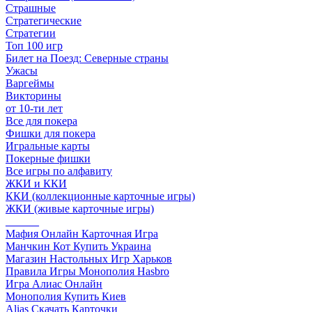
Страшные
Стратегические
Стратегии
Топ 100 игр
Билет на Поезд: Северные страны
Ужасы
Варгеймы
Викторины
от 10-ти лет
Все для покера
Фишки для покера
Игральные карты
Покерные фишки
Все игры по алфавиту
ЖКИ и ККИ
ККИ (коллекционные карточные игры)
ЖКИ (живые карточные игры)
______
Мафия Онлайн Карточная Игра
Манчкин Кот Купить Украина
Магазин Настольных Игр Харьков
Правила Игры Монополия Hasbro
Игра Алиас Онлайн
Монополия Купить Киев
Alias Скачать Карточки