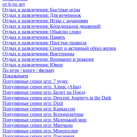
от 6-ти лет
Отдых и развлечения: Быстрые игры
Отдых и развлечения: Для вечеринок
Отдых и развлечения: Игры с заданиями
Отдых и развлечения: Координация движений
Отдых и развлечения: Обьясни слово
Отдых и развлечения: Память
Отдых и развлечения: Простые правила
Отдых и развлечения: Спорт и активный образ жизни
Отдых и развлечения: Викторины
Отдых и развлечения: Внимание и реакция
Отдых и развлечения: Юмор
По игре / книге / фильму
Показываем
Популярные серии игр: 7 чудес
Популярные серии игр: Алиас (Alias)
Популярные серии игр: Билет на Поезд
Популярные серии игр: Descent: Journeys in the Dark
Популярные серии игр: Dixit
Популярные серии игр: Каркассон
Популярные серии игр: Колонизаторы
Популярные серии игр: Маленький мир
Популярные серии игр: Манчкин
Популярные серии игр: Монополия
Популярные серии игр: Пандемия