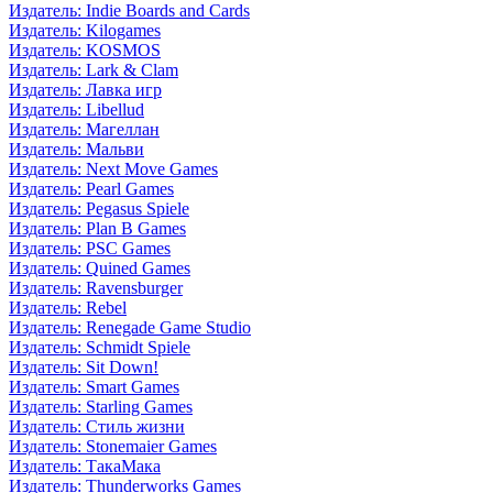
Издатель: Indie Boards and Cards
Издатель: Kilogames
Издатель: KOSMOS
Издатель: Lark & Clam
Издатель: Лавка игр
Издатель: Libellud
Издатель: Магеллан
Издатель: Мальви
Издатель: Next Move Games
Издатель: Pearl Games
Издатель: Pegasus Spiele
Издатель: Plan B Games
Издатель: PSC Games
Издатель: Quined Games
Издатель: Ravensburger
Издатель: Rebel
Издатель: Renegade Game Studio
Издатель: Schmidt Spiele
Издатель: Sit Down!
Издатель: Smart Games
Издатель: Starling Games
Издатель: Стиль жизни
Издатель: Stonemaier Games
Издатель: ТакаМака
Издатель: Thunderworks Games