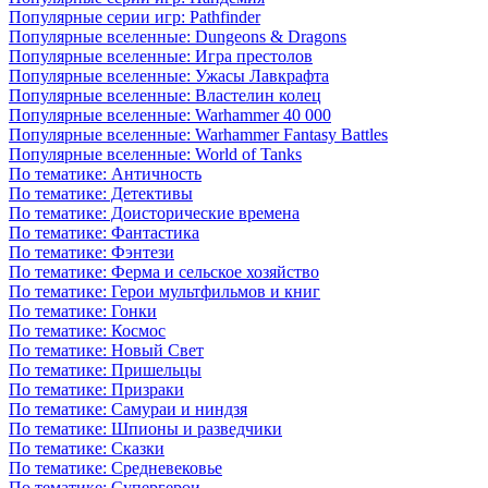
Популярные серии игр: Pathfinder
Популярные вселенные: Dungeons & Dragons
Популярные вселенные: Игра престолов
Популярные вселенные: Ужасы Лавкрафта
Популярные вселенные: Властелин колец
Популярные вселенные: Warhammer 40 000
Популярные вселенные: Warhammer Fantasy Battles
Популярные вселенные: World of Tanks
По тематике: Античность
По тематике: Детективы
По тематике: Доисторические времена
По тематике: Фантастика
По тематике: Фэнтези
По тематике: Ферма и сельское хозяйство
По тематике: Герои мультфильмов и книг
По тематике: Гонки
По тематике: Космос
По тематике: Новый Свет
По тематике: Пришельцы
По тематике: Призраки
По тематике: Самураи и ниндзя
По тематике: Шпионы и разведчики
По тематике: Сказки
По тематике: Средневековье
По тематике: Супергерои