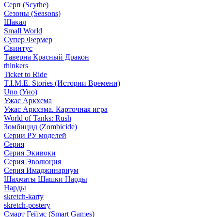
Серп (Scythe)
Сезоны (Seasons)
Шакал
Small World
Супер Фермер
Свинтус
Таверна Красный Дракон
thinkers
Ticket to Ride
T.I.M.E. Stories (Истории Времени)
Uno (Уно)
Ужас Аркхема
Ужас Аркхэма. Карточная игра
World of Tanks: Rush
Зомбицид (Zombicide)
Серии РУ моделей
Серия
Серия Экивоки
Серия Эволюция
Серия Имаджинариум
Шахматы Шашки Нарды
Нарды
skretch-karty
skretch-postery
Смарт Геймс (Smart Games)