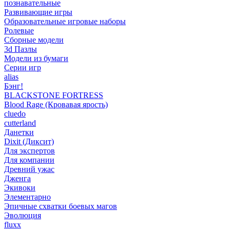
познавательные
Развивающие игры
Образовательные игровые наборы
Ролевые
Сборные модели
3d Пазлы
Модели из бумаги
Серии игр
alias
Бэнг!
BLACKSTONE FORTRESS
Blood Rage (Кровавая ярость)
cluedo
cutterland
Данетки
Dixit (Диксит)
Для экспертов
Для компании
Древний ужас
Дженга
Экивоки
Элементарно
Эпичные схватки боевых магов
Эволюция
fluxx