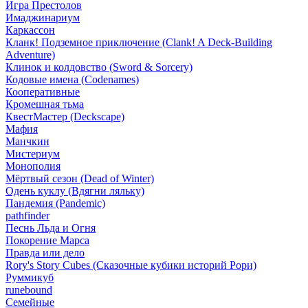
Игра Престолов
Имаджинариум
Каркассон
Кланк! Подземное приключение (Clank! A Deck-Building
Adventure)
Клинок и колдовство (Sword & Sorcery)
Кодовые имена (Codenames)
Кооперативные
Кромешная тьма
КвестМастер (Deckscape)
Мафия
Манчкин
Мистериум
Монополия
Мёртвый сезон (Dead of Winter)
Одень куклу (Вдягни ляльку)
Пандемия (Pandemic)
pathfinder
Песнь Льда и Огня
Покорение Марса
Правда или дело
Rory's Story Cubes (Сказочные кубики историй Рори)
Руммикуб
runebound
Семейные