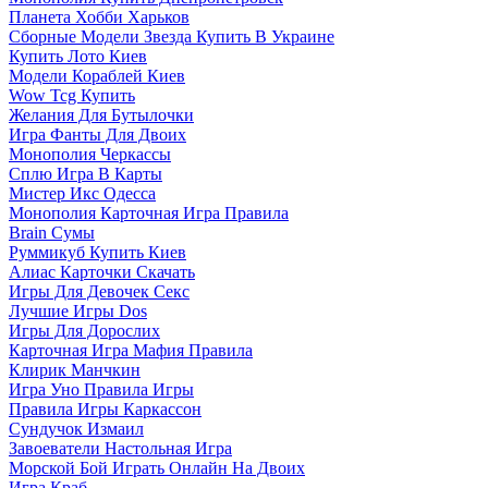
Планета Хобби Харьков
Сборные Модели Звезда Купить В Украине
Купить Лото Киев
Модели Кораблей Киев
Wow Tcg Купить
Желания Для Бутылочки
Игра Фанты Для Двоих
Монополия Черкассы
Сплю Игра В Карты
Мистер Икс Одесса
Монополия Карточная Игра Правила
Brain Сумы
Руммикуб Купить Киев
Алиас Карточки Скачать
Игры Для Девочек Секс
Лучшие Игры Dos
Игры Для Дорослих
Карточная Игра Мафия Правила
Клирик Манчкин
Игра Уно Правила Игры
Правила Игры Каркассон
Сундучок Измаил
Завоеватели Настольная Игра
Морской Бой Играть Онлайн На Двоих
Игра Краб