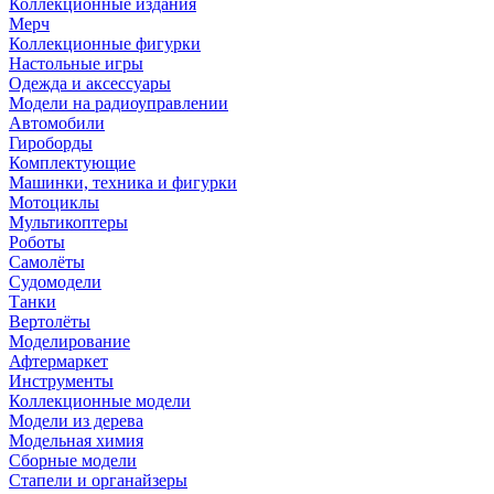
Коллекционные издания
Мерч
Коллекционные фигурки
Настольные игры
Одежда и аксессуары
Модели на радиоуправлении
Автомобили
Гироборды
Комплектующие
Машинки, техника и фигурки
Мотоциклы
Мультикоптеры
Роботы
Самолёты
Судомодели
Танки
Вертолёты
Моделирование
Афтермаркет
Инструменты
Коллекционные модели
Модели из дерева
Модельная химия
Сборные модели
Стапели и органайзеры