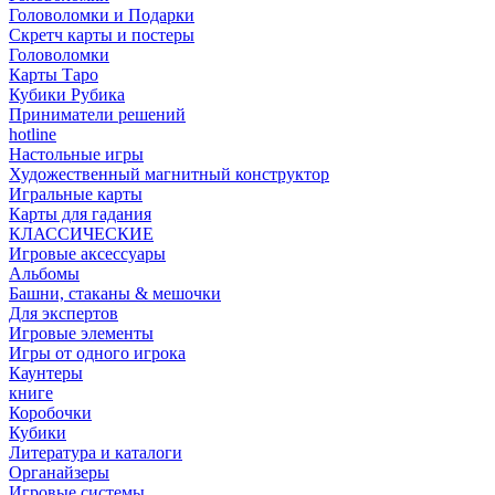
Головоломки и Подарки
Cкретч карты и постеры
Головоломки
Карты Таро
Кубики Рубика
Приниматели решений
hotline
Настольные игры
Художественный магнитный конструктор
Игральные карты
Карты для гадания
КЛАССИЧЕСКИЕ
Игровые аксессуары
Альбомы
Башни, стаканы & мешочки
Для экспертов
Игровые элементы
Игры от одного игрока
Каунтеры
книге
Коробочки
Кубики
Литература и каталоги
Органайзеры
Игровые системы