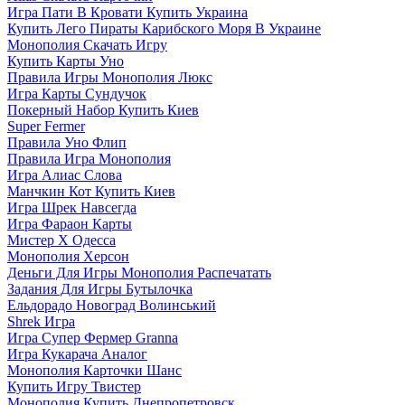
Игра Пати В Кровати Купить Украина
Купить Лего Пираты Карибского Моря В Украине
Монополия Скачать Игру
Купить Карты Уно
Правила Игры Монополия Люкс
Игра Карты Сундучок
Покерный Набор Купить Киев
Super Fermer
Правила Уно Флип
Правила Игра Монополия
Игра Алиас Слова
Манчкин Кот Купить Киев
Игра Шрек Навсегда
Игра Фараон Карты
Мистер Х Одесса
Монополия Херсон
Деньги Для Игры Монополия Распечатать
Задания Для Игры Бутылочка
Ельдорадо Новоград Волинський
Shrek Игра
Игра Супер Фермер Granna
Игра Кукарача Аналог
Монополия Карточки Шанс
Купить Игру Твистер
Монополия Купить Днепропетровск