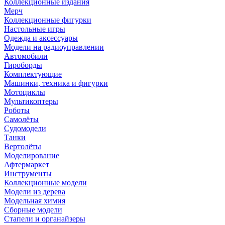
Коллекционные издания
Мерч
Коллекционные фигурки
Настольные игры
Одежда и аксессуары
Модели на радиоуправлении
Автомобили
Гироборды
Комплектующие
Машинки, техника и фигурки
Мотоциклы
Мультикоптеры
Роботы
Самолёты
Судомодели
Танки
Вертолёты
Моделирование
Афтермаркет
Инструменты
Коллекционные модели
Модели из дерева
Модельная химия
Сборные модели
Стапели и органайзеры