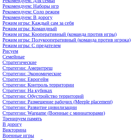
Рекомендуем: Для семьи
Рекомендуем: Наборы игр
Рекомендуем: Соло режим
Рекомендуем: В дорогу
Режим игры: Каждый сам за себя
Режим игры: Командный
Режим игры: Кооперативный (команда против игры)
Режим игры: Полукооперативный (команда против игрока)
Режим игры: С предателем
Рисуем
Семейные
Стратегические
Стратегии: Америтреш
Стратегии: Экономические
Стратегии: Еврогейм
Стратегии: Контроль территории
Стратегии: На кубиках
Стратегии: Обустройство территорий
Стратегии: Размещение рабочих (Meeple placement)
Стратегии: Развитие цивилизации
Стратегии: Wargame (Военные с миниатюрами)
Тренируем память
В дорогу
Викторина
Военные игры