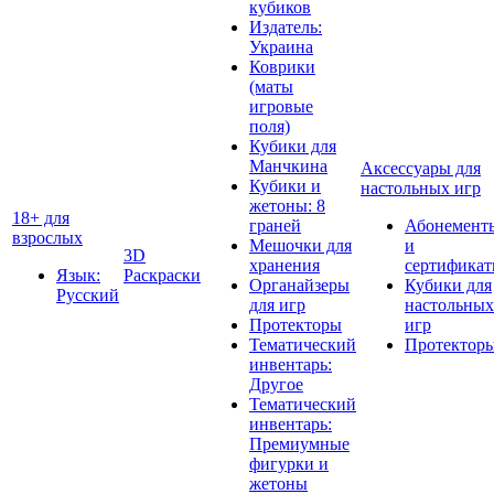
кубиков
Издатель:
Украина
Коврики
(маты
игровые
поля)
Кубики для
Манчкина
Аксессуары для
Кубики и
настольных игр
жетоны: 8
18+ для
граней
Абонемент
взрослых
Мешочки для
и
3D
хранения
сертифика
Язык:
Раскраски
Органайзеры
Кубики для
Русский
для игр
настольных
Протекторы
игр
Тематический
Протектор
инвентарь:
Другое
Тематический
инвентарь:
Премиумные
фигурки и
жетоны