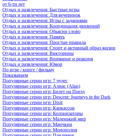
от 6-ти лет
Отдых и развлечения: Быстрые игры
Отдых и развлечения: Для вечеринок
Отдых и развлечения: Игры с заданиями
Отдых и развлечения: Координация движений
Отдых и развлечения: Обьясни слово
Отдых и развлечения: Память
Отдых и развлечения: Простые правила
Отдых и развлечения: Спорт и активный образ жизни
Отдых и развлечения: Викторины
Отдых и развлечения: Внимание и реакция
Отдых и развлечения: Юмор
По игре / книге / фильму
Показываем
Популярные серии игр: 7 чудес
Популярные серии игр: Алиас (Alias)
Популярные серии игр: Билет на Поезд
Популярные серии игр: Descent: Journeys in the Dark
Популярные серии игр: Dixit
Популярные серии игр: Каркассон
Популярные серии игр: Колонизаторы
Популярные серии игр: Маленький мир
Популярные серии игр: Манчкин
Популярные серии игр: Монополия
Популярные серии игр: Пандемия