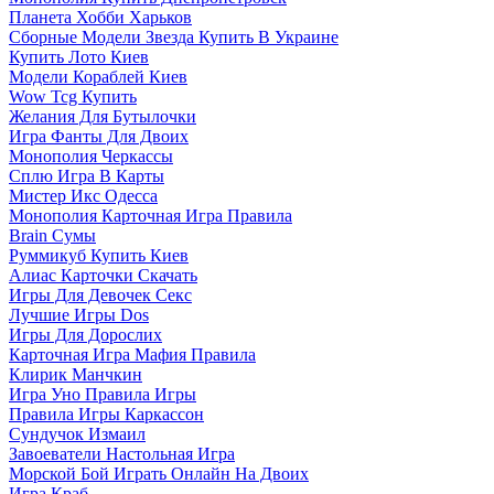
Планета Хобби Харьков
Сборные Модели Звезда Купить В Украине
Купить Лото Киев
Модели Кораблей Киев
Wow Tcg Купить
Желания Для Бутылочки
Игра Фанты Для Двоих
Монополия Черкассы
Сплю Игра В Карты
Мистер Икс Одесса
Монополия Карточная Игра Правила
Brain Сумы
Руммикуб Купить Киев
Алиас Карточки Скачать
Игры Для Девочек Секс
Лучшие Игры Dos
Игры Для Дорослих
Карточная Игра Мафия Правила
Клирик Манчкин
Игра Уно Правила Игры
Правила Игры Каркассон
Сундучок Измаил
Завоеватели Настольная Игра
Морской Бой Играть Онлайн На Двоих
Игра Краб