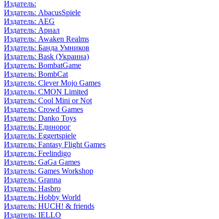
Издатель:
Издатель: AbacusSpiele
Издатель: AEG
Издатель: Ариал
Издатель: Awaken Realms
Издатель: Банда Умников
Издатель: Bask (Украина)
Издатель: BombatGame
Издатель: BombCat
Издатель: Clever Mojo Games
Издатель: CMON Limited
Издатель: Cool Mini or Not
Издатель: Crowd Games
Издатель: Danko Toys
Издатель: Единорог
Издатель: Eggertspiele
Издатель: Fantasy Flight Games
Издатель: Feelindigo
Издатель: GaGa Games
Издатель: Games Workshop
Издатель: Granna
Издатель: Hasbro
Издатель: Hobby World
Издатель: HUCH! & friends
Издатель: IELLO