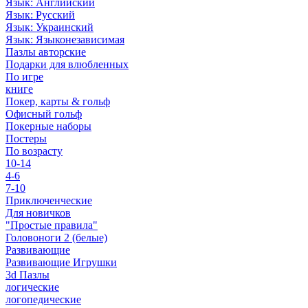
Язык: Английский
Язык: Русский
Язык: Украинский
Язык: Языконезависимая
Пазлы авторские
Подарки для влюбленных
По игре
книге
Покер, карты & гольф
Офисный гольф
Покерные наборы
Постеры
По возрасту
10-14
4-6
7-10
Приключенческие
Для новичков
"Простые правила"
Головоноги 2 (белые)
Развивающие
Развивающие Игрушки
3d Пазлы
логические
логопедические