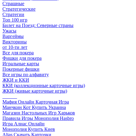
Страшные
Стратегические
Стратегии
Топ 100 игр
Билет на Поезд: Северные страны
Ужасы
Варгеймы
Викторины
от 10-ти лет
Все для покера
Фишки для покера
Игральные карты
Покерные фишки
Все игры по алфавиту
ЖКИ и ККИ
ККИ (коллекционные карточные игры)
ЖКИ (живые карточные игры)
______
Мафия Онлайн Карточная Игра
Манчкин Кот Купить Украина
Магазин Настольных Игр Харьков
Правила Игры Монополия Hasbro
Игра Алиас Онлайн
Монополия Купить Киев
Alias Скачать Карточки