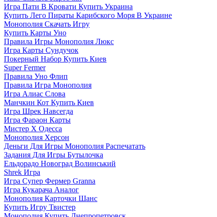
Игра Пати В Кровати Купить Украина
Купить Лего Пираты Карибского Моря В Украине
Монополия Скачать Игру
Купить Карты Уно
Правила Игры Монополия Люкс
Игра Карты Сундучок
Покерный Набор Купить Киев
Super Fermer
Правила Уно Флип
Правила Игра Монополия
Игра Алиас Слова
Манчкин Кот Купить Киев
Игра Шрек Навсегда
Игра Фараон Карты
Мистер Х Одесса
Монополия Херсон
Деньги Для Игры Монополия Распечатать
Задания Для Игры Бутылочка
Ельдорадо Новоград Волинський
Shrek Игра
Игра Супер Фермер Granna
Игра Кукарача Аналог
Монополия Карточки Шанс
Купить Игру Твистер
Монополия Купить Днепропетровск