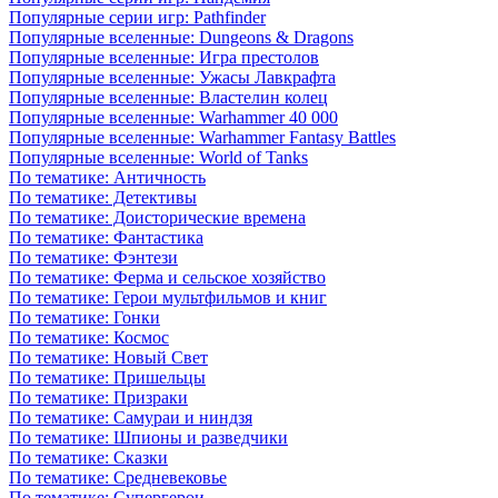
Популярные серии игр: Pathfinder
Популярные вселенные: Dungeons & Dragons
Популярные вселенные: Игра престолов
Популярные вселенные: Ужасы Лавкрафта
Популярные вселенные: Властелин колец
Популярные вселенные: Warhammer 40 000
Популярные вселенные: Warhammer Fantasy Battles
Популярные вселенные: World of Tanks
По тематике: Античность
По тематике: Детективы
По тематике: Доисторические времена
По тематике: Фантастика
По тематике: Фэнтези
По тематике: Ферма и сельское хозяйство
По тематике: Герои мультфильмов и книг
По тематике: Гонки
По тематике: Космос
По тематике: Новый Свет
По тематике: Пришельцы
По тематике: Призраки
По тематике: Самураи и ниндзя
По тематике: Шпионы и разведчики
По тематике: Сказки
По тематике: Средневековье
По тематике: Супергерои