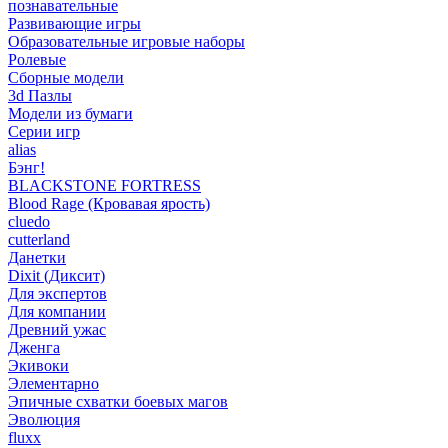
познавательные
Развивающие игры
Образовательные игровые наборы
Ролевые
Сборные модели
3d Пазлы
Модели из бумаги
Серии игр
alias
Бэнг!
BLACKSTONE FORTRESS
Blood Rage (Кровавая ярость)
cluedo
cutterland
Данетки
Dixit (Диксит)
Для экспертов
Для компании
Древний ужас
Дженга
Экивоки
Элементарно
Эпичные схватки боевых магов
Эволюция
fluxx