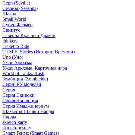
Серп (Scythe)
Сезоны (Seasons)
Шакал
Small World
Супер Фермер
Свинтус
Таверна Красный Дракон
thinkers
Ticket to Ride
T.I.M.E. Stories (Истории Времени)
Uno (Уно)
Ужас Аркхема
Ужас Аркхэма. Карточная игра
World of Tanks: Rush
Зомбицид (Zombicide)
Серии РУ моделей
Серия
Серия Экивоки
Серия Эволюция
Серия Имаджинариум
Шахматы Шашки Нарды
Нарды
skretch-karty
skretch-postery
Смарт Геймс (Smart Games)