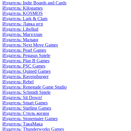
Издатель: Indie Boards and Cards
Издатель: Kilogames
Издатель: KOSMOS
Издатель: Lark & Clam
Издатель: Лавка игр
Издатель: Libellud
Издатель: Магеллан
Издатель: Мальви
Издатель: Next Move Games
Издатель: Pearl Games
Издатель: Pegasus Spiele
Издатель: Plan B Games
Издатель: PSC Games
Издатель: Quined Games
Издатель: Ravensburger
Издатель: Rebel
Издатель: Renegade Game Studio
Издатель: Schmidt Spiele
Издатель: Sit Down!
Издатель: Smart Games
Издатель: Starling Games
Издатель: Стиль жизни
Издатель: Stonemaier Games
Издатель: ТакаМака
Издатель: Thunderworks Games