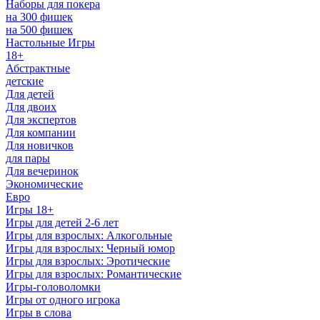
Наборы для покера
на 300 фишек
на 500 фишек
Настольные Игры
18+
Абстрактные
детские
Для детей
Для двоих
Для экспертов
Для компании
Для новичков
для пары
Для вечеринок
Экономические
Евро
Игры 18+
Игры для детей 2-6 лет
Игры для взрослых: Алкогольные
Игры для взрослых: Черный юмор
Игры для взрослых: Эротические
Игры для взрослых: Романтические
Игры-головоломки
Игры от одного игрока
Игры в слова