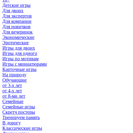
Детские игры
Для двоих
Для экспертов
Для компании
Для новичков
Для вечеринок
Экономические
Эротические
Игры для двоих
Игры для одного
Игры по мотивам
Игры с миниатюрами
Карточные игры
На природу
Обучающие
от 3-х лет
от 4-х лет
от 8-ми лет
Семейные
Семейные игры
Скретч постеры
Тренируем память
В дорогу
Классические игры