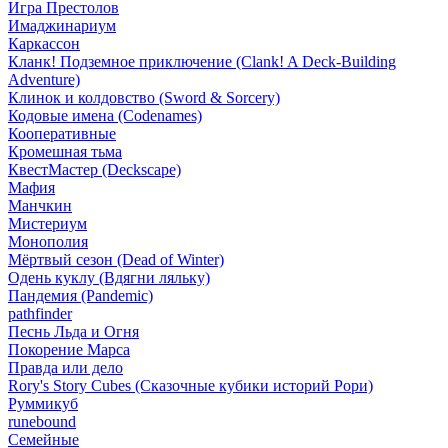
Игра Престолов
Имаджинариум
Каркассон
Кланк! Подземное приключение (Clank! A Deck-Building
Adventure)
Клинок и колдовство (Sword & Sorcery)
Кодовые имена (Codenames)
Кооперативные
Кромешная тьма
КвестМастер (Deckscape)
Мафия
Манчкин
Мистериум
Монополия
Мёртвый сезон (Dead of Winter)
Одень куклу (Вдягни ляльку)
Пандемия (Pandemic)
pathfinder
Песнь Льда и Огня
Покорение Марса
Правда или дело
Rory's Story Cubes (Сказочные кубики историй Рори)
Руммикуб
runebound
Семейные