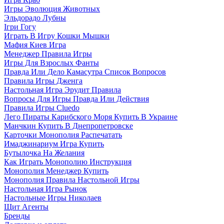
Игры Эволюция Животных
Эльдорадо Лубны
Ігри Гогу
Играть В Игру Кошки Мышки
Мафия Киев Игра
Менеджер Правила Игры
Игры Для Взрослых Фанты
Правда Или Дело Камасутра Список Вопросов
Правила Игры Дженга
Настольная Игра Эрудит Правила
Вопросы Для Игры Правда Или Действия
Правила Игры Cluedo
Лего Пираты Карибского Моря Купить В Украине
Манчкин Купить В Днепропетровске
Карточки Монополия Распечатать
Имаджинариум Игра Купить
Бутылочка На Желания
Как Играть Монополию Инструкция
Монополия Менеджер Купить
Монополия Правила Настольной Игры
Настольная Игра Рынок
Настольные Игры Николаев
Щит Агенты
Бренды