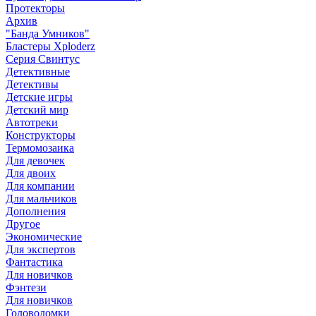
Протекторы
Архив
"Банда Умников"
Бластеры Xploderz
Cерия Свинтус
Детективные
Детективы
Детские игры
Детский мир
Автотреки
Конструкторы
Термомозаика
Для девочек
Для двоих
Для компании
Для мальчиков
Дополнения
Другое
Экономические
Для экспертов
Фантастика
Для новичков
Фэнтези
Для новичков
Головоломки