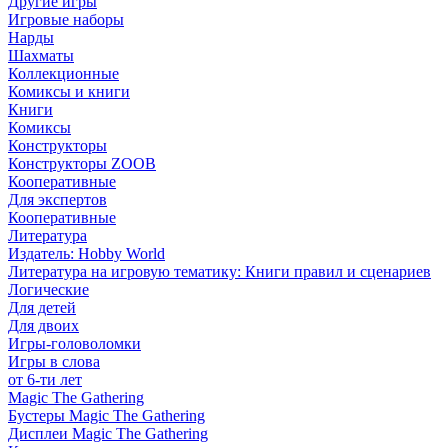
Другие игры
Игровые наборы
Нарды
Шахматы
Коллекционные
Комиксы и книги
Книги
Комиксы
Конструкторы
Конструкторы ZOOB
Кооперативные
Для экспертов
Кооперативные
Литература
Издатель: Hobby World
Литература на игровую тематику: Книги правил и сценариев
Логические
Для детей
Для двоих
Игры-головоломки
Игры в слова
от 6-ти лет
Magic The Gathering
Бустеры Magic The Gathering
Дисплеи Magic The Gathering