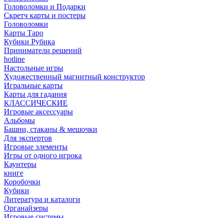
Головоломки и Подарки
Cкретч карты и постеры
Головоломки
Карты Таро
Кубики Рубика
Приниматели решений
hotline
Настольные игры
Художественный магнитный конструктор
Игральные карты
Карты для гадания
КЛАССИЧЕСКИЕ
Игровые аксессуары
Альбомы
Башни, стаканы & мешочки
Для экспертов
Игровые элементы
Игры от одного игрока
Каунтеры
книге
Коробочки
Кубики
Литература и каталоги
Органайзеры
Игровые системы