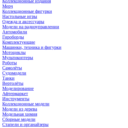
Коллекционные издания
Мерч
Коллекционные фигурки
Настольные игры
Одежда и аксессуары
Модели на радиоуправлении
Автомобили
Гироборды
Комплектующие
Машинки, техника и фигурки
Мотоциклы
Мультикоптеры
Роботы
Самолёты
Судомодели
Танки
Вертолёты
Моделирование
Афтермаркет
Инструменты
Коллекционные модели
Модели из дерева
Модельная химия
Сборные модели
Стапели и органайзеры