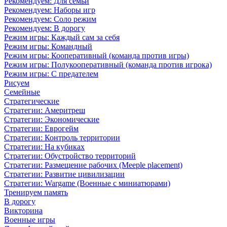
Рекомендуем: Для семьи
Рекомендуем: Наборы игр
Рекомендуем: Соло режим
Рекомендуем: В дорогу
Режим игры: Каждый сам за себя
Режим игры: Командный
Режим игры: Кооперативный (команда против игры)
Режим игры: Полукооперативный (команда против игрока)
Режим игры: С предателем
Рисуем
Семейные
Стратегические
Стратегии: Америтреш
Стратегии: Экономические
Стратегии: Еврогейм
Стратегии: Контроль территории
Стратегии: На кубиках
Стратегии: Обустройство территорий
Стратегии: Размещение рабочих (Meeple placement)
Стратегии: Развитие цивилизации
Стратегии: Wargame (Военные с миниатюрами)
Тренируем память
В дорогу
Викторина
Военные игры