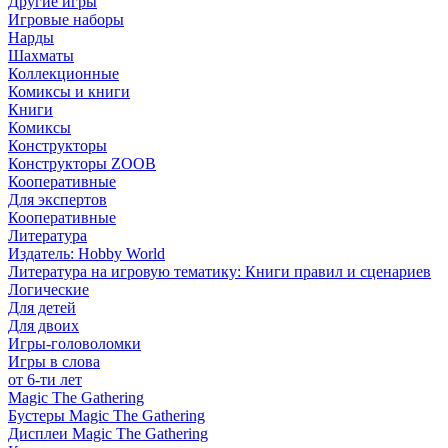
Другие игры
Игровые наборы
Нарды
Шахматы
Коллекционные
Комиксы и книги
Книги
Комиксы
Конструкторы
Конструкторы ZOOB
Кооперативные
Для экспертов
Кооперативные
Литература
Издатель: Hobby World
Литература на игровую тематику: Книги правил и сценариев
Логические
Для детей
Для двоих
Игры-головоломки
Игры в слова
от 6-ти лет
Magic The Gathering
Бустеры Magic The Gathering
Дисплеи Magic The Gathering