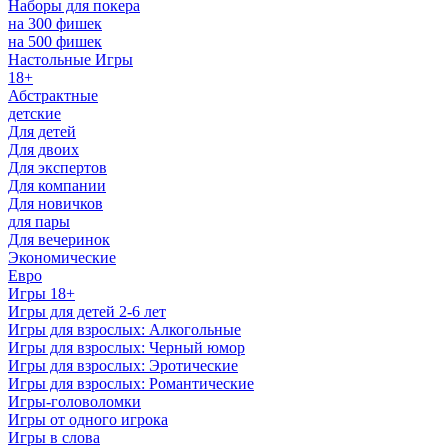
Наборы для покера
на 300 фишек
на 500 фишек
Настольные Игры
18+
Абстрактные
детские
Для детей
Для двоих
Для экспертов
Для компании
Для новичков
для пары
Для вечеринок
Экономические
Евро
Игры 18+
Игры для детей 2-6 лет
Игры для взрослых: Алкогольные
Игры для взрослых: Черный юмор
Игры для взрослых: Эротические
Игры для взрослых: Романтические
Игры-головоломки
Игры от одного игрока
Игры в слова