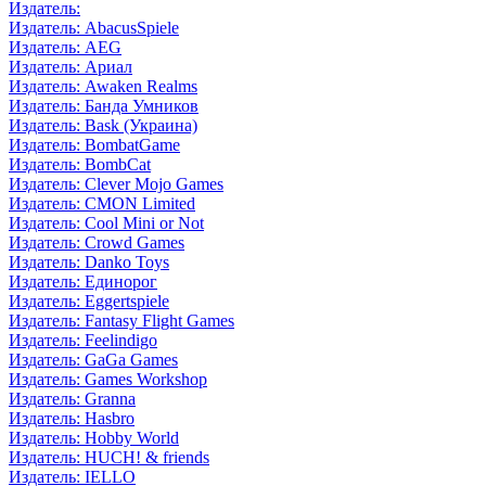
Издатель:
Издатель: AbacusSpiele
Издатель: AEG
Издатель: Ариал
Издатель: Awaken Realms
Издатель: Банда Умников
Издатель: Bask (Украина)
Издатель: BombatGame
Издатель: BombCat
Издатель: Clever Mojo Games
Издатель: CMON Limited
Издатель: Cool Mini or Not
Издатель: Crowd Games
Издатель: Danko Toys
Издатель: Единорог
Издатель: Eggertspiele
Издатель: Fantasy Flight Games
Издатель: Feelindigo
Издатель: GaGa Games
Издатель: Games Workshop
Издатель: Granna
Издатель: Hasbro
Издатель: Hobby World
Издатель: HUCH! & friends
Издатель: IELLO