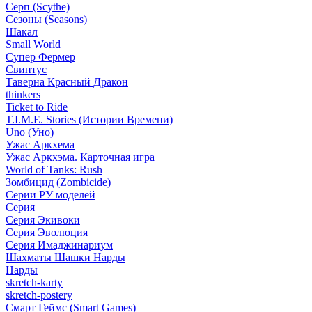
Серп (Scythe)
Сезоны (Seasons)
Шакал
Small World
Супер Фермер
Свинтус
Таверна Красный Дракон
thinkers
Ticket to Ride
T.I.M.E. Stories (Истории Времени)
Uno (Уно)
Ужас Аркхема
Ужас Аркхэма. Карточная игра
World of Tanks: Rush
Зомбицид (Zombicide)
Серии РУ моделей
Серия
Серия Экивоки
Серия Эволюция
Серия Имаджинариум
Шахматы Шашки Нарды
Нарды
skretch-karty
skretch-postery
Смарт Геймс (Smart Games)