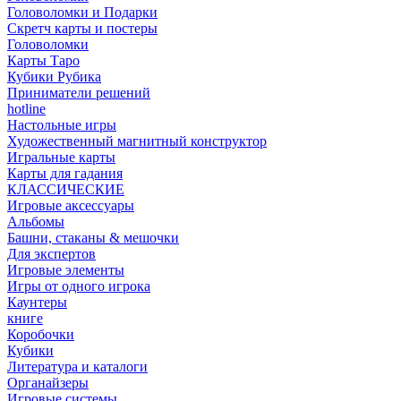
Головоломки и Подарки
Cкретч карты и постеры
Головоломки
Карты Таро
Кубики Рубика
Приниматели решений
hotline
Настольные игры
Художественный магнитный конструктор
Игральные карты
Карты для гадания
КЛАССИЧЕСКИЕ
Игровые аксессуары
Альбомы
Башни, стаканы & мешочки
Для экспертов
Игровые элементы
Игры от одного игрока
Каунтеры
книге
Коробочки
Кубики
Литература и каталоги
Органайзеры
Игровые системы