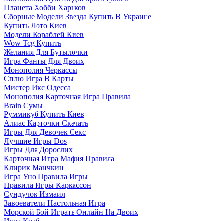
Планета Хобби Харьков
Сборные Модели Звезда Купить В Украине
Купить Лото Киев
Модели Кораблей Киев
Wow Tcg Купить
Желания Для Бутылочки
Игра Фанты Для Двоих
Монополия Черкассы
Сплю Игра В Карты
Мистер Икс Одесса
Монополия Карточная Игра Правила
Brain Сумы
Руммикуб Купить Киев
Алиас Карточки Скачать
Игры Для Девочек Секс
Лучшие Игры Dos
Игры Для Дорослих
Карточная Игра Мафия Правила
Клирик Манчкин
Игра Уно Правила Игры
Правила Игры Каркассон
Сундучок Измаил
Завоеватели Настольная Игра
Морской Бой Играть Онлайн На Двоих
Игра Краб