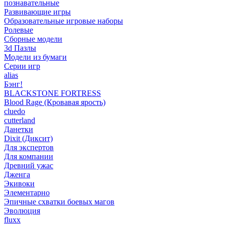
познавательные
Развивающие игры
Образовательные игровые наборы
Ролевые
Сборные модели
3d Пазлы
Модели из бумаги
Серии игр
alias
Бэнг!
BLACKSTONE FORTRESS
Blood Rage (Кровавая ярость)
cluedo
cutterland
Данетки
Dixit (Диксит)
Для экспертов
Для компании
Древний ужас
Дженга
Экивоки
Элементарно
Эпичные схватки боевых магов
Эволюция
fluxx