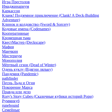
Игра Престолов
Имаджинариум
Каркассон
Кланк! Подземное приключение (Clank! A Deck-Building
Adventure)
Клинок и колдовство (Sword & Sorcery)
Кодовые имена (Codenames)
Кооперативные
Кромешная тьма
КвестМастер (Deckscape)
Мафия
Манчкин
Мистериум
Монополия
Мёртвый сезон (Dead of Winter)
Одень куклу (Вдягни ляльку)
Пандемия (Pandemic)
pathfinder
Песнь Льда и Огня
Покорение Марса
Правда или дело
Rory's Story Cubes (Сказочные кубики историй Рори)
Руммикуб
runebound
Семейные