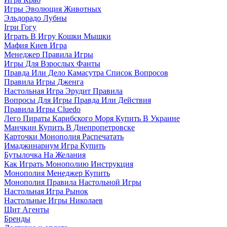
Игры Эволюция Животных
Эльдорадо Лубны
Ігри Гогу
Играть В Игру Кошки Мышки
Мафия Киев Игра
Менеджер Правила Игры
Игры Для Взрослых Фанты
Правда Или Дело Камасутра Список Вопросов
Правила Игры Дженга
Настольная Игра Эрудит Правила
Вопросы Для Игры Правда Или Действия
Правила Игры Cluedo
Лего Пираты Карибского Моря Купить В Украине
Манчкин Купить В Днепропетровске
Карточки Монополия Распечатать
Имаджинариум Игра Купить
Бутылочка На Желания
Как Играть Монополию Инструкция
Монополия Менеджер Купить
Монополия Правила Настольной Игры
Настольная Игра Рынок
Настольные Игры Николаев
Щит Агенты
Бренды