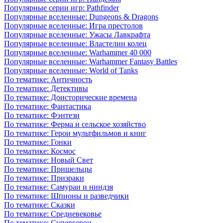
Популярные серии игр: Pathfinder
Популярные вселенные: Dungeons & Dragons
Популярные вселенные: Игра престолов
Популярные вселенные: Ужасы Лавкрафта
Популярные вселенные: Властелин колец
Популярные вселенные: Warhammer 40 000
Популярные вселенные: Warhammer Fantasy Battles
Популярные вселенные: World of Tanks
По тематике: Античность
По тематике: Детективы
По тематике: Доисторические времена
По тематике: Фантастика
По тематике: Фэнтези
По тематике: Ферма и сельское хозяйство
По тематике: Герои мультфильмов и книг
По тематике: Гонки
По тематике: Космос
По тематике: Новый Свет
По тематике: Пришельцы
По тематике: Призраки
По тематике: Самураи и ниндзя
По тематике: Шпионы и разведчики
По тематике: Сказки
По тематике: Средневековье
По тематике: Супергерои