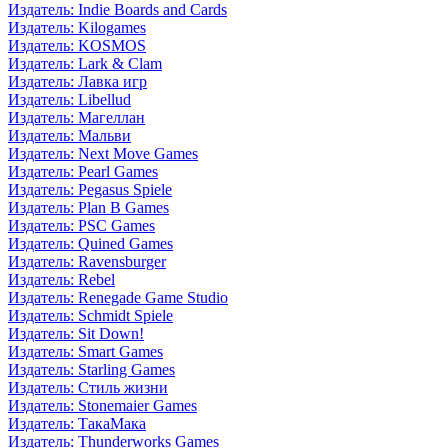
Издатель: Indie Boards and Cards
Издатель: Kilogames
Издатель: KOSMOS
Издатель: Lark & Clam
Издатель: Лавка игр
Издатель: Libellud
Издатель: Магеллан
Издатель: Мальви
Издатель: Next Move Games
Издатель: Pearl Games
Издатель: Pegasus Spiele
Издатель: Plan B Games
Издатель: PSC Games
Издатель: Quined Games
Издатель: Ravensburger
Издатель: Rebel
Издатель: Renegade Game Studio
Издатель: Schmidt Spiele
Издатель: Sit Down!
Издатель: Smart Games
Издатель: Starling Games
Издатель: Стиль жизни
Издатель: Stonemaier Games
Издатель: ТакаМака
Издатель: Thunderworks Games