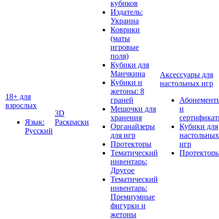
кубиков
Издатель:
Украина
Коврики
(маты
игровые
поля)
Кубики для
Манчкина
Аксессуары для
Кубики и
настольных игр
жетоны: 8
18+ для
граней
Абонемент
взрослых
Мешочки для
и
3D
хранения
сертифика
Язык:
Раскраски
Органайзеры
Кубики для
Русский
для игр
настольных
Протекторы
игр
Тематический
Протектор
инвентарь:
Другое
Тематический
инвентарь:
Премиумные
фигурки и
жетоны