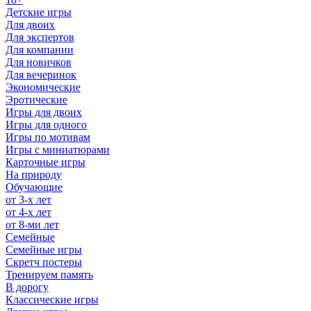
Детские игры
Для двоих
Для экспертов
Для компании
Для новичков
Для вечеринок
Экономические
Эротические
Игры для двоих
Игры для одного
Игры по мотивам
Игры с миниатюрами
Карточные игры
На природу
Обучающие
от 3-х лет
от 4-х лет
от 8-ми лет
Семейные
Семейные игры
Скретч постеры
Тренируем память
В дорогу
Классические игры