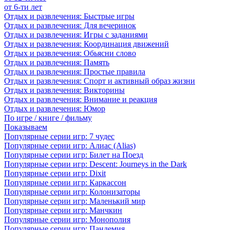
от 6-ти лет
Отдых и развлечения: Быстрые игры
Отдых и развлечения: Для вечеринок
Отдых и развлечения: Игры с заданиями
Отдых и развлечения: Координация движений
Отдых и развлечения: Обьясни слово
Отдых и развлечения: Память
Отдых и развлечения: Простые правила
Отдых и развлечения: Спорт и активный образ жизни
Отдых и развлечения: Викторины
Отдых и развлечения: Внимание и реакция
Отдых и развлечения: Юмор
По игре / книге / фильму
Показываем
Популярные серии игр: 7 чудес
Популярные серии игр: Алиас (Alias)
Популярные серии игр: Билет на Поезд
Популярные серии игр: Descent: Journeys in the Dark
Популярные серии игр: Dixit
Популярные серии игр: Каркассон
Популярные серии игр: Колонизаторы
Популярные серии игр: Маленький мир
Популярные серии игр: Манчкин
Популярные серии игр: Монополия
Популярные серии игр: Пандемия