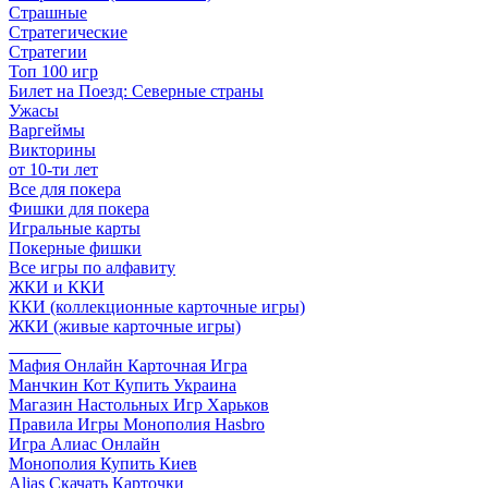
Страшные
Стратегические
Стратегии
Топ 100 игр
Билет на Поезд: Северные страны
Ужасы
Варгеймы
Викторины
от 10-ти лет
Все для покера
Фишки для покера
Игральные карты
Покерные фишки
Все игры по алфавиту
ЖКИ и ККИ
ККИ (коллекционные карточные игры)
ЖКИ (живые карточные игры)
______
Мафия Онлайн Карточная Игра
Манчкин Кот Купить Украина
Магазин Настольных Игр Харьков
Правила Игры Монополия Hasbro
Игра Алиас Онлайн
Монополия Купить Киев
Alias Скачать Карточки