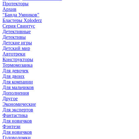
Протекторы
Архив
"Банда Умников"
Бластеры Xploderz
Cерия Свинтус
Детективные
Детективы
Детские игры
Детский мир
Автотреки
Конструкторы
Термомозаика
Для девочек
Для двоих
Для компании
Для мальчиков
Дополнения
Другое
Экономические
Для экспертов
Фантастика
Для новичков
Фэнтези
Для новичков
Головоломки