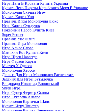
Игра Пати В Кровати Купить Украина
Купить Лего Пираты Карибского Моря В Украине
Монополия Скачать Игру
Купить Карты Уно
Правила Игры Монополия Люкс
Игра Карты Сундучок
Покерный Набор Купить Киев
Super Fermer
Правила Уно Флип
Правила Игра Монополия
Игра Алиас Слова
Манчкин Кот Купить Киев
Игра Шрек Навсегда
Игра Фараон Карты
Мистер Х Одесса
Монополия Херсон
Деньги Для Игры Монополия Распечатать
Задания Для Игры Бутылочка
Ельдорадо Новоград Волинський
Shrek Игра
Игра Супер Фермер Granna
Игра Кукарача Аналог
Монополия Карточки Шанс
Купить Игру Твистер
Монополия Купить Днепропетровск