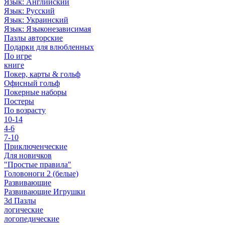
Язык: Английский
Язык: Русский
Язык: Украинский
Язык: Языконезависимая
Пазлы авторские
Подарки для влюбленных
По игре
книге
Покер, карты & гольф
Офисный гольф
Покерные наборы
Постеры
По возрасту
10-14
4-6
7-10
Приключенческие
Для новичков
"Простые правила"
Головоноги 2 (белые)
Развивающие
Развивающие Игрушки
3d Пазлы
логические
логопедические