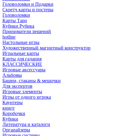
Головоломки и Подарки
Cкретч карты и постеры
Головоломки
Карты Таро
Кубики Рубика
Приниматели решений
hotline
Настольные игры
Художественный магнитный конструктор
Игральные карты
Карты для гадания
КЛАССИЧЕСКИЕ
Игровые аксессуары
Альбомы
Башни, стаканы & мешочки
Для экспертов
Игровые элементы
Игры от одного игрока
Каунтеры
книге
Коробочки
Кубики
Литература и каталоги
Органайзеры
Игровые системы