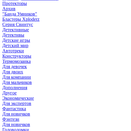
Протекторы
Архив
"Банда Умников"
Бластеры Xploderz
Cерия Свинтус
Детективные
Детективы
Детские игры
Детский мир
Автотреки
Конструкторы
Термомозаика
Для девочек
Для двоих
Для компании
Для мальчиков
Дополнения
Другое
Экономические
Для экспертов
Фантастика
Для новичков
Фэнтези
Для новичков
Головоломки