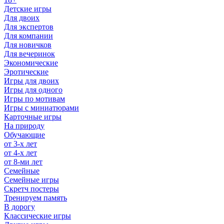
Детские игры
Для двоих
Для экспертов
Для компании
Для новичков
Для вечеринок
Экономические
Эротические
Игры для двоих
Игры для одного
Игры по мотивам
Игры с миниатюрами
Карточные игры
На природу
Обучающие
от 3-х лет
от 4-х лет
от 8-ми лет
Семейные
Семейные игры
Скретч постеры
Тренируем память
В дорогу
Классические игры