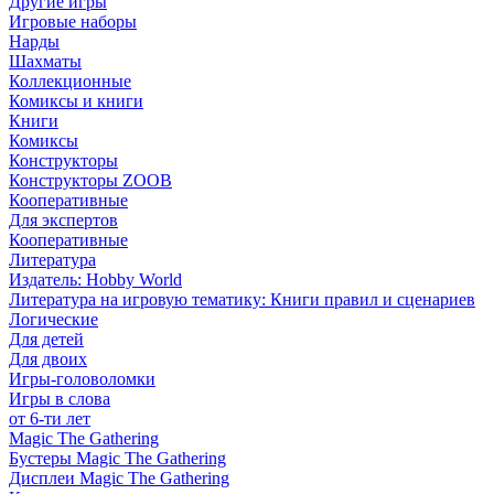
Другие игры
Игровые наборы
Нарды
Шахматы
Коллекционные
Комиксы и книги
Книги
Комиксы
Конструкторы
Конструкторы ZOOB
Кооперативные
Для экспертов
Кооперативные
Литература
Издатель: Hobby World
Литература на игровую тематику: Книги правил и сценариев
Логические
Для детей
Для двоих
Игры-головоломки
Игры в слова
от 6-ти лет
Magic The Gathering
Бустеры Magic The Gathering
Дисплеи Magic The Gathering