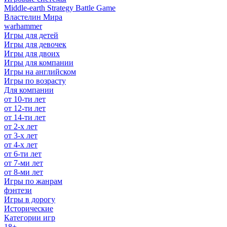
Middle-earth Strategy Battle Game
Властелин Мира
warhammer
Игры для детей
Игры для девочек
Игры для двоих
Игры для компании
Игры на английском
Игры по возрасту
Для компании
от 10-ти лет
от 12-ти лет
от 14-ти лет
от 2-х лет
от 3-х лет
от 4-х лет
от 6-ти лет
от 7-ми лет
от 8-ми лет
Игры по жанрам
фэнтези
Игры в дорогу
Исторические
Категории игр
18+