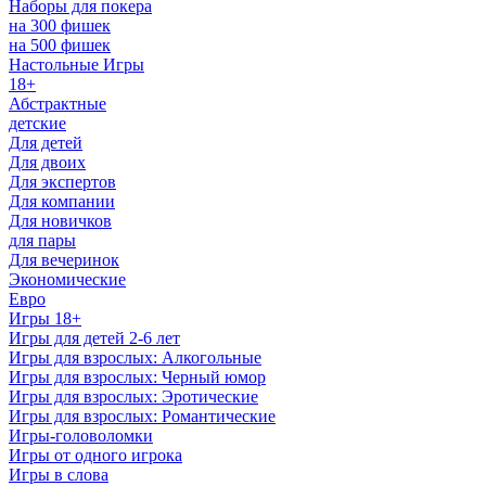
Наборы для покера
на 300 фишек
на 500 фишек
Настольные Игры
18+
Абстрактные
детские
Для детей
Для двоих
Для экспертов
Для компании
Для новичков
для пары
Для вечеринок
Экономические
Евро
Игры 18+
Игры для детей 2-6 лет
Игры для взрослых: Алкогольные
Игры для взрослых: Черный юмор
Игры для взрослых: Эротические
Игры для взрослых: Романтические
Игры-головоломки
Игры от одного игрока
Игры в слова