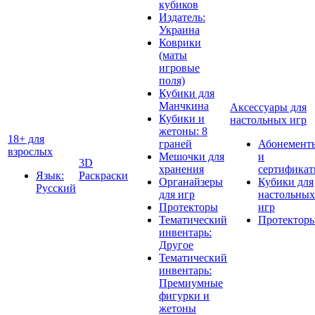
кубиков
Издатель:
Украина
Коврики
(маты
игровые
поля)
Кубики для
Манчкина
Аксессуары для
Кубики и
настольных игр
жетоны: 8
18+ для
граней
Абонемент
взрослых
Мешочки для
и
3D
хранения
сертифика
Язык:
Раскраски
Органайзеры
Кубики для
Русский
для игр
настольных
Протекторы
игр
Тематический
Протектор
инвентарь:
Другое
Тематический
инвентарь:
Премиумные
фигурки и
жетоны