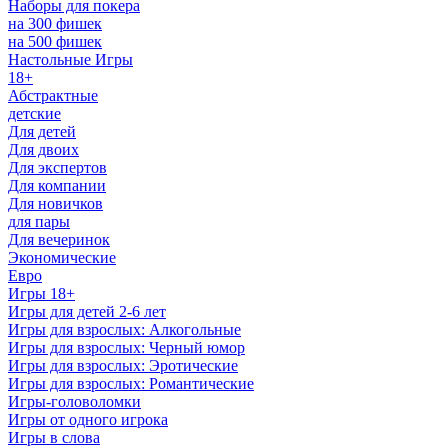
Наборы для покера
на 300 фишек
на 500 фишек
Настольные Игры
18+
Абстрактные
детские
Для детей
Для двоих
Для экспертов
Для компании
Для новичков
для пары
Для вечеринок
Экономические
Евро
Игры 18+
Игры для детей 2-6 лет
Игры для взрослых: Алкогольные
Игры для взрослых: Черный юмор
Игры для взрослых: Эротические
Игры для взрослых: Романтические
Игры-головоломки
Игры от одного игрока
Игры в слова