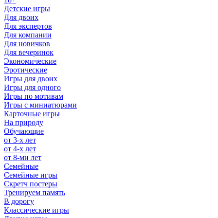
Детские игры
Для двоих
Для экспертов
Для компании
Для новичков
Для вечеринок
Экономические
Эротические
Игры для двоих
Игры для одного
Игры по мотивам
Игры с миниатюрами
Карточные игры
На природу
Обучающие
от 3-х лет
от 4-х лет
от 8-ми лет
Семейные
Семейные игры
Скретч постеры
Тренируем память
В дорогу
Классические игры