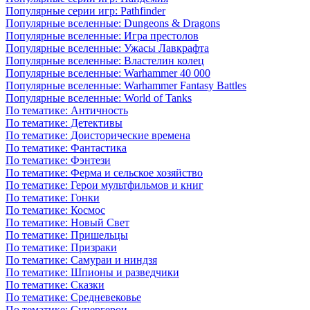
Популярные серии игр: Pathfinder
Популярные вселенные: Dungeons & Dragons
Популярные вселенные: Игра престолов
Популярные вселенные: Ужасы Лавкрафта
Популярные вселенные: Властелин колец
Популярные вселенные: Warhammer 40 000
Популярные вселенные: Warhammer Fantasy Battles
Популярные вселенные: World of Tanks
По тематике: Античность
По тематике: Детективы
По тематике: Доисторические времена
По тематике: Фантастика
По тематике: Фэнтези
По тематике: Ферма и сельское хозяйство
По тематике: Герои мультфильмов и книг
По тематике: Гонки
По тематике: Космос
По тематике: Новый Свет
По тематике: Пришельцы
По тематике: Призраки
По тематике: Самураи и ниндзя
По тематике: Шпионы и разведчики
По тематике: Сказки
По тематике: Средневековье
По тематике: Супергерои