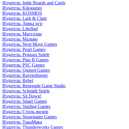
Издатель: Indie Boards and Cards
Издатель: Kilogames
Издатель: KOSMOS
Издатель: Lark & Clam
Издатель: Лавка игр
Издатель: Libellud
Издатель: Магеллан
Издатель: Мальви
Издатель: Next Move Games
Издатель: Pearl Games
Издатель: Pegasus Spiele
Издатель: Plan B Games
Издатель: PSC Games
Издатель: Quined Games
Издатель: Ravensburger
Издатель: Rebel
Издатель: Renegade Game Studio
Издатель: Schmidt Spiele
Издатель: Sit Down!
Издатель: Smart Games
Издатель: Starling Games
Издатель: Стиль жизни
Издатель: Stonemaier Games
Издатель: ТакаМака
Издатель: Thunderworks Games