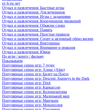
от 6-ти лет
Отдых и развлечения: Быстрые игры
Отдых и развлечения: Для вечеринок
Отдых и развлечения: Игры с заданиями
Отдых и развлечения: Координация движений
Отдых и развлечения: Обьясни слово
Отдых и развлечения: Память
Отдых и развлечения: Простые правила
Отдых и развлечения: Спорт и активный образ жизни
Отдых и развлечения: Викторины
Отдых и развлечения: Внимание и реакция
Отдых и развлечения: Юмор
По игре / книге / фильму
Показываем
Популярные серии игр: 7 чудес
Популярные серии игр: Алиас (Alias)
Популярные серии игр: Билет на Поезд
Популярные серии игр: Descent: Journeys in the Dark
Популярные серии игр: Dixit
Популярные серии игр: Каркассон
Популярные серии игр: Колонизаторы
Популярные серии игр: Маленький мир
Популярные серии игр: Манчкин
Популярные серии игр: Монополия
Популярные серии игр: Пандемия