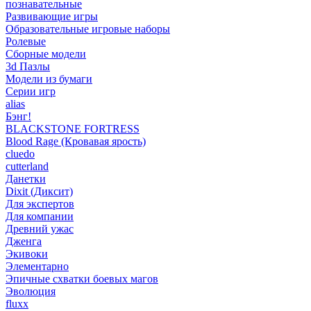
познавательные
Развивающие игры
Образовательные игровые наборы
Ролевые
Сборные модели
3d Пазлы
Модели из бумаги
Серии игр
alias
Бэнг!
BLACKSTONE FORTRESS
Blood Rage (Кровавая ярость)
cluedo
cutterland
Данетки
Dixit (Диксит)
Для экспертов
Для компании
Древний ужас
Дженга
Экивоки
Элементарно
Эпичные схватки боевых магов
Эволюция
fluxx