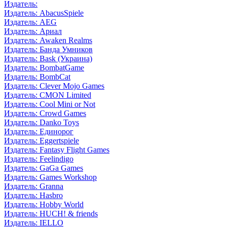
Издатель:
Издатель: AbacusSpiele
Издатель: AEG
Издатель: Ариал
Издатель: Awaken Realms
Издатель: Банда Умников
Издатель: Bask (Украина)
Издатель: BombatGame
Издатель: BombCat
Издатель: Clever Mojo Games
Издатель: CMON Limited
Издатель: Cool Mini or Not
Издатель: Crowd Games
Издатель: Danko Toys
Издатель: Единорог
Издатель: Eggertspiele
Издатель: Fantasy Flight Games
Издатель: Feelindigo
Издатель: GaGa Games
Издатель: Games Workshop
Издатель: Granna
Издатель: Hasbro
Издатель: Hobby World
Издатель: HUCH! & friends
Издатель: IELLO