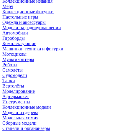
Коллекционные издания
Мерч
Коллекционные фигурки
Настольные игры
Одежда и аксессуары
Модели на радиоуправлении
Автомобили
Гироборды
Комплектующие
Машинки, техника и фигурки
Мотоциклы
Мультикоптеры
Роботы
Самолёты
Судомодели
Танки
Вертолёты
Моделирование
Афтермаркет
Инструменты
Коллекционные модели
Модели из дерева
Модельная химия
Сборные модели
Стапели и органайзеры