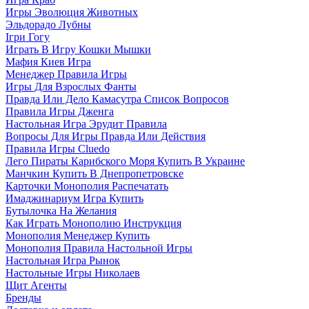
Игры Эволюция Животных
Эльдорадо Лубны
Ігри Гогу
Играть В Игру Кошки Мышки
Мафия Киев Игра
Менеджер Правила Игры
Игры Для Взрослых Фанты
Правда Или Дело Камасутра Список Вопросов
Правила Игры Дженга
Настольная Игра Эрудит Правила
Вопросы Для Игры Правда Или Действия
Правила Игры Cluedo
Лего Пираты Карибского Моря Купить В Украине
Манчкин Купить В Днепропетровске
Карточки Монополия Распечатать
Имаджинариум Игра Купить
Бутылочка На Желания
Как Играть Монополию Инструкция
Монополия Менеджер Купить
Монополия Правила Настольной Игры
Настольная Игра Рынок
Настольные Игры Николаев
Щит Агенты
Бренды