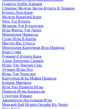
Планета Хобби Харьков
Сборные Модели Звезда Купить В Украине
Купить Лото Киев
Модели Кораблей Киев
Wow Tcg Купить
Желания Для Бутылочки
Игра Фанты Для Двоих
Монополия Черкассы
Сплю Игра В Карты
Мистер Икс Одесса
Монополия Карточная Игра Правила
Brain Сумы
Руммикуб Купить Киев
Алиас Карточки Скачать
Игры Для Девочек Секс
Лучшие Игры Dos
Игры Для Дорослих
Карточная Игра Мафия Правила
Клирик Манчкин
Игра Уно Правила Игры
Правила Игры Каркассон
Сундучок Измаил
Завоеватели Настольная Игра
Морской Бой Играть Онлайн На Двоих
Игра Краб