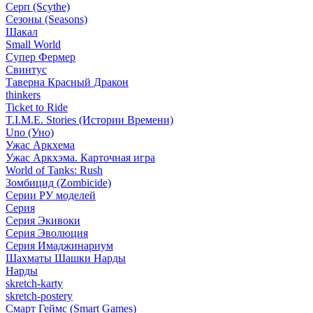
Серп (Scythe)
Сезоны (Seasons)
Шакал
Small World
Супер Фермер
Свинтус
Таверна Красный Дракон
thinkers
Ticket to Ride
T.I.M.E. Stories (Истории Времени)
Uno (Уно)
Ужас Аркхема
Ужас Аркхэма. Карточная игра
World of Tanks: Rush
Зомбицид (Zombicide)
Серии РУ моделей
Серия
Серия Экивоки
Серия Эволюция
Серия Имаджинариум
Шахматы Шашки Нарды
Нарды
skretch-karty
skretch-postery
Смарт Геймс (Smart Games)