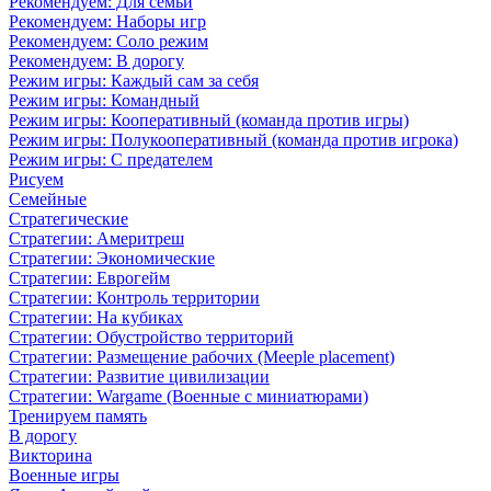
Рекомендуем: Для семьи
Рекомендуем: Наборы игр
Рекомендуем: Соло режим
Рекомендуем: В дорогу
Режим игры: Каждый сам за себя
Режим игры: Командный
Режим игры: Кооперативный (команда против игры)
Режим игры: Полукооперативный (команда против игрока)
Режим игры: С предателем
Рисуем
Семейные
Стратегические
Стратегии: Америтреш
Стратегии: Экономические
Стратегии: Еврогейм
Стратегии: Контроль территории
Стратегии: На кубиках
Стратегии: Обустройство территорий
Стратегии: Размещение рабочих (Meeple placement)
Стратегии: Развитие цивилизации
Стратегии: Wargame (Военные с миниатюрами)
Тренируем память
В дорогу
Викторина
Военные игры