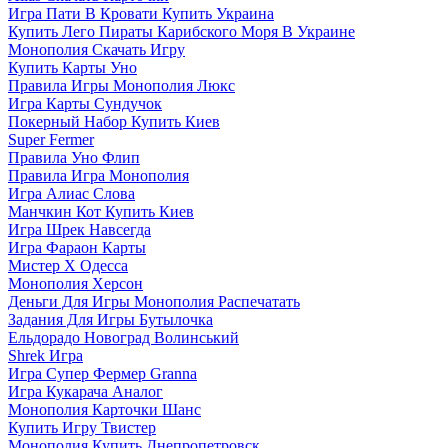
Игра Пати В Кровати Купить Украина
Купить Лего Пираты Карибского Моря В Украине
Монополия Скачать Игру
Купить Карты Уно
Правила Игры Монополия Люкс
Игра Карты Сундучок
Покерный Набор Купить Киев
Super Fermer
Правила Уно Флип
Правила Игра Монополия
Игра Алиас Слова
Манчкин Кот Купить Киев
Игра Шрек Навсегда
Игра Фараон Карты
Мистер Х Одесса
Монополия Херсон
Деньги Для Игры Монополия Распечатать
Задания Для Игры Бутылочка
Ельдорадо Новоград Волинський
Shrek Игра
Игра Супер Фермер Granna
Игра Кукарача Аналог
Монополия Карточки Шанс
Купить Игру Твистер
Монополия Купить Днепропетровск