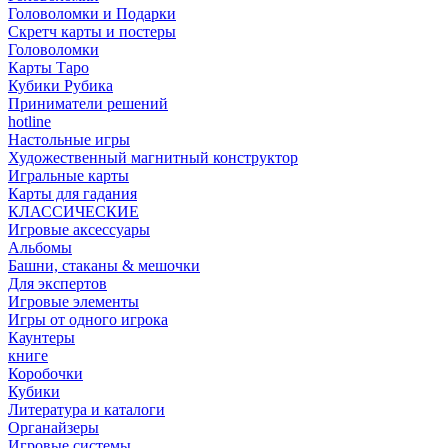
Головоломки и Подарки
Cкретч карты и постеры
Головоломки
Карты Таро
Кубики Рубика
Приниматели решений
hotline
Настольные игры
Художественный магнитный конструктор
Игральные карты
Карты для гадания
КЛАССИЧЕСКИЕ
Игровые аксессуары
Альбомы
Башни, стаканы & мешочки
Для экспертов
Игровые элементы
Игры от одного игрока
Каунтеры
книге
Коробочки
Кубики
Литература и каталоги
Органайзеры
Игровые системы