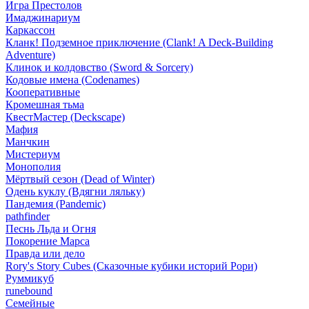
Игра Престолов
Имаджинариум
Каркассон
Кланк! Подземное приключение (Clank! A Deck-Building
Adventure)
Клинок и колдовство (Sword & Sorcery)
Кодовые имена (Codenames)
Кооперативные
Кромешная тьма
КвестМастер (Deckscape)
Мафия
Манчкин
Мистериум
Монополия
Мёртвый сезон (Dead of Winter)
Одень куклу (Вдягни ляльку)
Пандемия (Pandemic)
pathfinder
Песнь Льда и Огня
Покорение Марса
Правда или дело
Rory's Story Cubes (Сказочные кубики историй Рори)
Руммикуб
runebound
Семейные