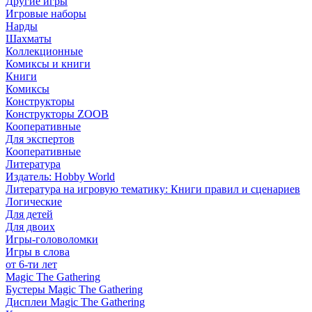
Другие игры
Игровые наборы
Нарды
Шахматы
Коллекционные
Комиксы и книги
Книги
Комиксы
Конструкторы
Конструкторы ZOOB
Кооперативные
Для экспертов
Кооперативные
Литература
Издатель: Hobby World
Литература на игровую тематику: Книги правил и сценариев
Логические
Для детей
Для двоих
Игры-головоломки
Игры в слова
от 6-ти лет
Magic The Gathering
Бустеры Magic The Gathering
Дисплеи Magic The Gathering