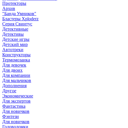
Протекторы
Архив
"Банда Умников"
Бластеры Xploderz
Cерия Свинтус
Детективные
Детективы
Детские игры
Детский мир
Автотреки
Конструкторы
Термомозаика
Для девочек
Для двоих
Для компании
Для мальчиков
Дополнения
Другое
Экономические
Для экспертов
Фантастика
Для новичков
Фэнтези
Для новичков
Головоломки