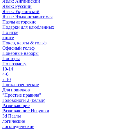
Язык: Английский
Язык: Русский
Язык: Украинский
Язык: Языконезависимая
Пазлы авторские
Подарки для влюбленных
По игре
книге
Покер, карты & гольф
Офисный гольф
Покерные наборы
Постеры
По возрасту
10-14
4-6
7-10
Приключенческие
Для новичков
"Простые правила"
Головоноги 2 (белые)
Развивающие
Развивающие Игрушки
3d Пазлы
логические
логопедические