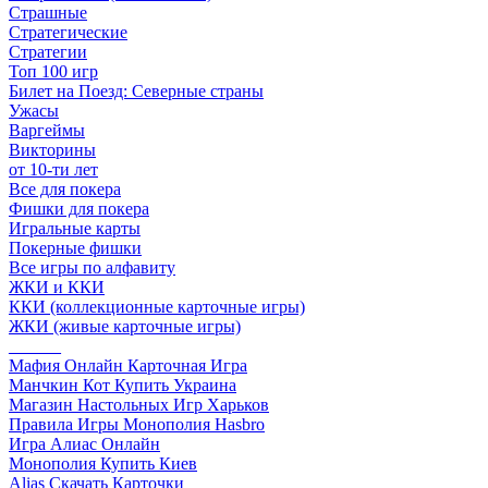
Страшные
Стратегические
Стратегии
Топ 100 игр
Билет на Поезд: Северные страны
Ужасы
Варгеймы
Викторины
от 10-ти лет
Все для покера
Фишки для покера
Игральные карты
Покерные фишки
Все игры по алфавиту
ЖКИ и ККИ
ККИ (коллекционные карточные игры)
ЖКИ (живые карточные игры)
______
Мафия Онлайн Карточная Игра
Манчкин Кот Купить Украина
Магазин Настольных Игр Харьков
Правила Игры Монополия Hasbro
Игра Алиас Онлайн
Монополия Купить Киев
Alias Скачать Карточки