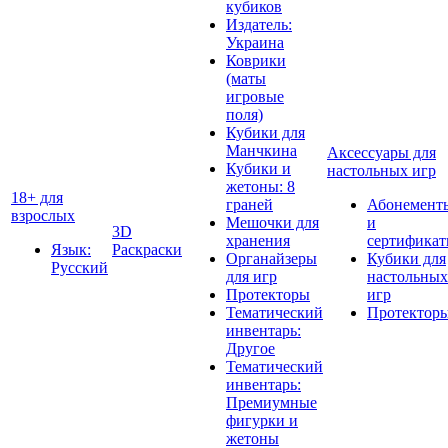
кубиков
Издатель:
Украина
Коврики
(маты
игровые
поля)
Кубики для
Манчкина
Аксессуары для
Кубики и
настольных игр
жетоны: 8
18+ для
граней
Абонемент
взрослых
Мешочки для
и
3D
хранения
сертифика
Язык:
Раскраски
Органайзеры
Кубики для
Русский
для игр
настольных
Протекторы
игр
Тематический
Протектор
инвентарь:
Другое
Тематический
инвентарь:
Премиумные
фигурки и
жетоны