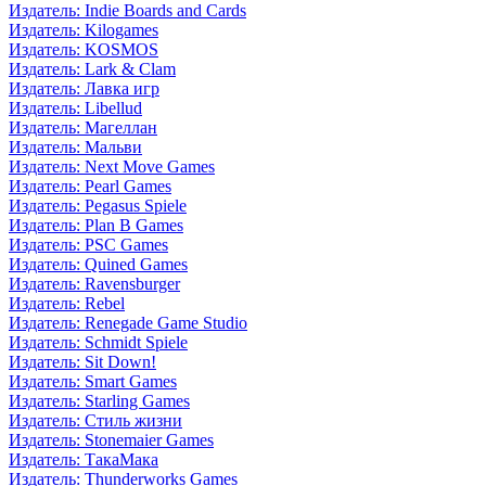
Издатель: Indie Boards and Cards
Издатель: Kilogames
Издатель: KOSMOS
Издатель: Lark & Clam
Издатель: Лавка игр
Издатель: Libellud
Издатель: Магеллан
Издатель: Мальви
Издатель: Next Move Games
Издатель: Pearl Games
Издатель: Pegasus Spiele
Издатель: Plan B Games
Издатель: PSC Games
Издатель: Quined Games
Издатель: Ravensburger
Издатель: Rebel
Издатель: Renegade Game Studio
Издатель: Schmidt Spiele
Издатель: Sit Down!
Издатель: Smart Games
Издатель: Starling Games
Издатель: Стиль жизни
Издатель: Stonemaier Games
Издатель: ТакаМака
Издатель: Thunderworks Games