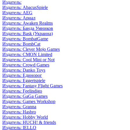
Издатель:
Издатель: AbacusSpiele
Издатель: AEG
Издатель: Ариал
Издатель: Awaken Realms
Издатель: Банда Умников
Издатель: Bask (Украина)
Издатель: BombatGame
Издатель: BombCat
Издатель: Clever Mojo Games
Издатель: CMON Limited
Издатель: Cool Mini or Not
Издатель: Crowd Games
Издатель: Danko Toys
Издатель: Единорог
Издатель: Eggertspiele
Издатель: Fantasy Flight Games
Издатель: Feelindigo
Издатель: GaGa Games
Издатель: Games Workshop
Издатель: Granna
Издатель: Hasbro
Издатель: Hobby World
Издатель: HUCH! & friends
Издатель: IELLO