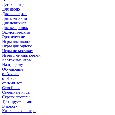
Детские игры
Для двоих
Для экспертов
Для компании
Для новичков
Для вечеринок
Экономические
Эротические
Игры для двоих
Игры для одного
Игры по мотивам
Игры с миниатюрами
Карточные игры
На природу
Обучающие
от 3-х лет
от 4-х лет
от 8-ми лет
Семейные
Семейные игры
Скретч постеры
Тренируем память
В дорогу
Классические игры