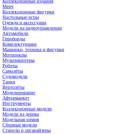
Коллекционные издания
Мерч
Коллекционные фигурки
Настольные игры
Одежда и аксессуары
Модели на радиоуправлении
Автомобили
Гироборды
Комплектующие
Машинки, техника и фигурки
Мотоциклы
Мультикоптеры
Роботы
Самолёты
Судомодели
Танки
Вертолёты
Моделирование
Афтермаркет
Инструменты
Коллекционные модели
Модели из дерева
Модельная химия
Сборные модели
Стапели и органайзеры