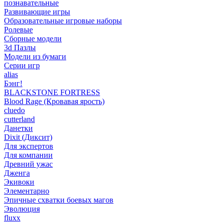
познавательные
Развивающие игры
Образовательные игровые наборы
Ролевые
Сборные модели
3d Пазлы
Модели из бумаги
Серии игр
alias
Бэнг!
BLACKSTONE FORTRESS
Blood Rage (Кровавая ярость)
cluedo
cutterland
Данетки
Dixit (Диксит)
Для экспертов
Для компании
Древний ужас
Дженга
Экивоки
Элементарно
Эпичные схватки боевых магов
Эволюция
fluxx