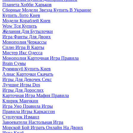
Планета Хобби Харьков
Сборные Модели Звезда Купить В Украине
Купить Лото Киев
Модели Кораблей Киев
Wow Tcg Купить
Желания Для Бутылочки
Игра Фанты Для Двоих
Монополия Черкассы
Сплю Игра В Карты
Мистер Икс Одесса
Монополия Карточная Игра Правила
Brain Сумы
Руммикуб Купить Киев
Алиас Карточки Скачать
Игры Для Девочек Секс
Лучшие Игры Dos
Игры Для Дорослих
Карточная Игра Мафия Правила
Клирик Манчкин
Игра Уно Правила Игры
Правила Игры Каркассон
Сундучок Измаил
Завоеватели Настольная Игра
Морской Бой Играть Онлайн На Двоих
Игра Краб