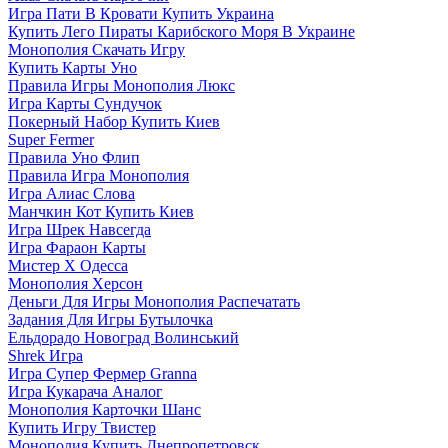
Игра Пати В Кровати Купить Украина
Купить Лего Пираты Карибского Моря В Украине
Монополия Скачать Игру
Купить Карты Уно
Правила Игры Монополия Люкс
Игра Карты Сундучок
Покерный Набор Купить Киев
Super Fermer
Правила Уно Флип
Правила Игра Монополия
Игра Алиас Слова
Манчкин Кот Купить Киев
Игра Шрек Навсегда
Игра Фараон Карты
Мистер Х Одесса
Монополия Херсон
Деньги Для Игры Монополия Распечатать
Задания Для Игры Бутылочка
Ельдорадо Новоград Волинський
Shrek Игра
Игра Супер Фермер Granna
Игра Кукарача Аналог
Монополия Карточки Шанс
Купить Игру Твистер
Монополия Купить Днепропетровск