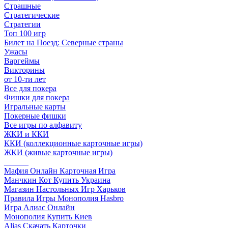
Страшные
Стратегические
Стратегии
Топ 100 игр
Билет на Поезд: Северные страны
Ужасы
Варгеймы
Викторины
от 10-ти лет
Все для покера
Фишки для покера
Игральные карты
Покерные фишки
Все игры по алфавиту
ЖКИ и ККИ
ККИ (коллекционные карточные игры)
ЖКИ (живые карточные игры)
______
Мафия Онлайн Карточная Игра
Манчкин Кот Купить Украина
Магазин Настольных Игр Харьков
Правила Игры Монополия Hasbro
Игра Алиас Онлайн
Монополия Купить Киев
Alias Скачать Карточки