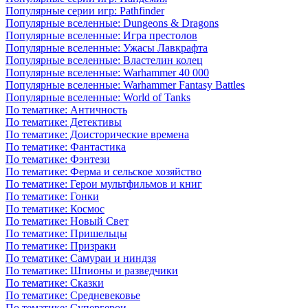
Популярные серии игр: Pathfinder
Популярные вселенные: Dungeons & Dragons
Популярные вселенные: Игра престолов
Популярные вселенные: Ужасы Лавкрафта
Популярные вселенные: Властелин колец
Популярные вселенные: Warhammer 40 000
Популярные вселенные: Warhammer Fantasy Battles
Популярные вселенные: World of Tanks
По тематике: Античность
По тематике: Детективы
По тематике: Доисторические времена
По тематике: Фантастика
По тематике: Фэнтези
По тематике: Ферма и сельское хозяйство
По тематике: Герои мультфильмов и книг
По тематике: Гонки
По тематике: Космос
По тематике: Новый Свет
По тематике: Пришельцы
По тематике: Призраки
По тематике: Самураи и ниндзя
По тематике: Шпионы и разведчики
По тематике: Сказки
По тематике: Средневековье
По тематике: Супергерои