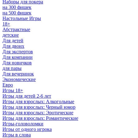
Наборы для покера
на 300 фишек
на 500 фишек
Настольные Игры
18+
Абстрактные
детские
Для детей
Для двоих
Для экспертов
Для компании
Для новичков
для пары
Для вечеринок
Экономические
Евро
Игры 18+
Игры для детей 2-6 лет
Игры для взрослых: Алкогольные
Игры для взрослых: Черный юмор
Игры для взрослых: Эротические
Игры для взрослых: Романтические
Игры-головоломки
Игры от одного игрока
Игры в слова