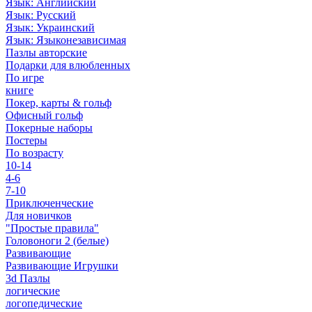
Язык: Английский
Язык: Русский
Язык: Украинский
Язык: Языконезависимая
Пазлы авторские
Подарки для влюбленных
По игре
книге
Покер, карты & гольф
Офисный гольф
Покерные наборы
Постеры
По возрасту
10-14
4-6
7-10
Приключенческие
Для новичков
"Простые правила"
Головоноги 2 (белые)
Развивающие
Развивающие Игрушки
3d Пазлы
логические
логопедические