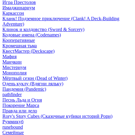
Игра Престолов
Имаджинариум
Каркассон
Кланк! Подземное приключение (Clank! A Deck-Building
Adventure)
Клинок и колдовство (Sword & Sorcery)
Кодовые имена (Codenames)
Кооперативные
Кромешная тьма
КвестМастер (Deckscape)
Мафия
Манчкин
Мистериум
Монополия
Мёртвый сезон (Dead of Winter)
Одень куклу (Вдягни ляльку)
Пандемия (Pandemic)
pathfinder
Песнь Льда и Огня
Покорение Марса
Правда или дело
Rory's Story Cubes (Сказочные кубики историй Рори)
Руммикуб
runebound
Семейные