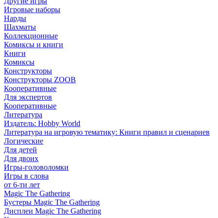
Другие игры
Игровые наборы
Нарды
Шахматы
Коллекционные
Комиксы и книги
Книги
Комиксы
Конструкторы
Конструкторы ZOOB
Кооперативные
Для экспертов
Кооперативные
Литература
Издатель: Hobby World
Литература на игровую тематику: Книги правил и сценариев
Логические
Для детей
Для двоих
Игры-головоломки
Игры в слова
от 6-ти лет
Magic The Gathering
Бустеры Magic The Gathering
Дисплеи Magic The Gathering