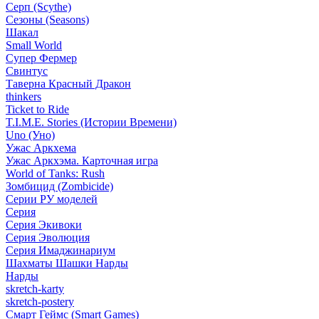
Серп (Scythe)
Сезоны (Seasons)
Шакал
Small World
Супер Фермер
Свинтус
Таверна Красный Дракон
thinkers
Ticket to Ride
T.I.M.E. Stories (Истории Времени)
Uno (Уно)
Ужас Аркхема
Ужас Аркхэма. Карточная игра
World of Tanks: Rush
Зомбицид (Zombicide)
Серии РУ моделей
Серия
Серия Экивоки
Серия Эволюция
Серия Имаджинариум
Шахматы Шашки Нарды
Нарды
skretch-karty
skretch-postery
Смарт Геймс (Smart Games)