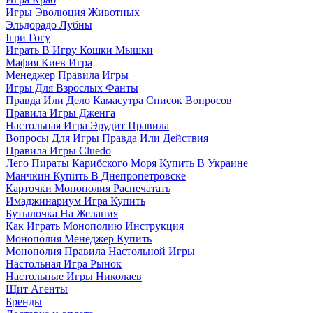
Игры Эволюция Животных
Эльдорадо Лубны
Ігри Гогу
Играть В Игру Кошки Мышки
Мафия Киев Игра
Менеджер Правила Игры
Игры Для Взрослых Фанты
Правда Или Дело Камасутра Список Вопросов
Правила Игры Дженга
Настольная Игра Эрудит Правила
Вопросы Для Игры Правда Или Действия
Правила Игры Cluedo
Лего Пираты Карибского Моря Купить В Украине
Манчкин Купить В Днепропетровске
Карточки Монополия Распечатать
Имаджинариум Игра Купить
Бутылочка На Желания
Как Играть Монополию Инструкция
Монополия Менеджер Купить
Монополия Правила Настольной Игры
Настольная Игра Рынок
Настольные Игры Николаев
Щит Агенты
Бренды