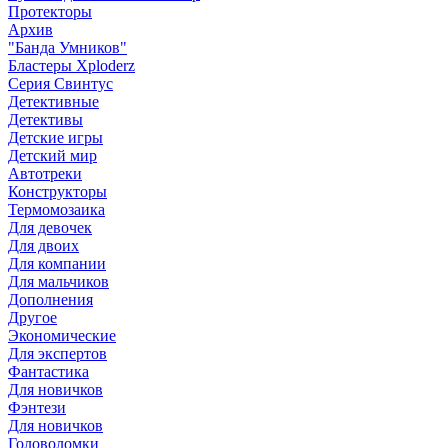
Протекторы
Архив
"Банда Умников"
Бластеры Xploderz
Cерия Свинтус
Детективные
Детективы
Детские игры
Детский мир
Автотреки
Конструкторы
Термомозаика
Для девочек
Для двоих
Для компании
Для мальчиков
Дополнения
Другое
Экономические
Для экспертов
Фантастика
Для новичков
Фэнтези
Для новичков
Головоломки