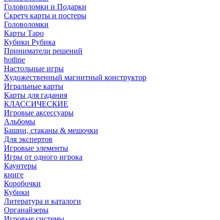
Головоломки и Подарки
Cкретч карты и постеры
Головоломки
Карты Таро
Кубики Рубика
Приниматели решений
hotline
Настольные игры
Художественный магнитный конструктор
Игральные карты
Карты для гадания
КЛАССИЧЕСКИЕ
Игровые аксессуары
Альбомы
Башни, стаканы & мешочки
Для экспертов
Игровые элементы
Игры от одного игрока
Каунтеры
книге
Коробочки
Кубики
Литература и каталоги
Органайзеры
Игровые системы