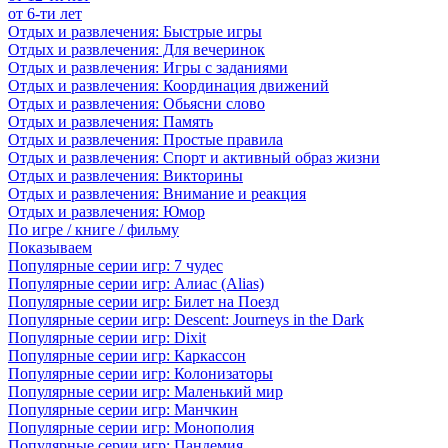
от 6-ти лет
Отдых и развлечения: Быстрые игры
Отдых и развлечения: Для вечеринок
Отдых и развлечения: Игры с заданиями
Отдых и развлечения: Координация движений
Отдых и развлечения: Обьясни слово
Отдых и развлечения: Память
Отдых и развлечения: Простые правила
Отдых и развлечения: Спорт и активный образ жизни
Отдых и развлечения: Викторины
Отдых и развлечения: Внимание и реакция
Отдых и развлечения: Юмор
По игре / книге / фильму
Показываем
Популярные серии игр: 7 чудес
Популярные серии игр: Алиас (Alias)
Популярные серии игр: Билет на Поезд
Популярные серии игр: Descent: Journeys in the Dark
Популярные серии игр: Dixit
Популярные серии игр: Каркассон
Популярные серии игр: Колонизаторы
Популярные серии игр: Маленький мир
Популярные серии игр: Манчкин
Популярные серии игр: Монополия
Популярные серии игр: Пандемия