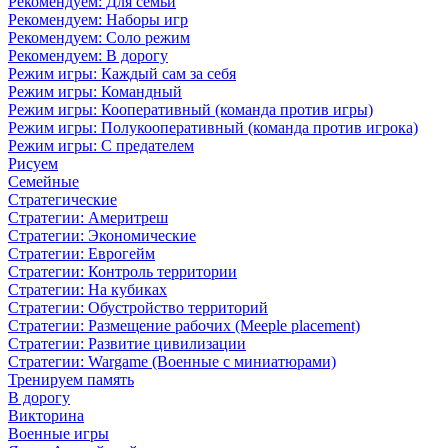
Рекомендуем: Для семьи
Рекомендуем: Наборы игр
Рекомендуем: Соло режим
Рекомендуем: В дорогу
Режим игры: Каждый сам за себя
Режим игры: Командный
Режим игры: Кооперативный (команда против игры)
Режим игры: Полукооперативный (команда против игрока)
Режим игры: С предателем
Рисуем
Семейные
Стратегические
Стратегии: Америтреш
Стратегии: Экономические
Стратегии: Еврогейм
Стратегии: Контроль территории
Стратегии: На кубиках
Стратегии: Обустройство территорий
Стратегии: Размещение рабочих (Meeple placement)
Стратегии: Развитие цивилизации
Стратегии: Wargame (Военные с миниатюрами)
Тренируем память
В дорогу
Викторина
Военные игры