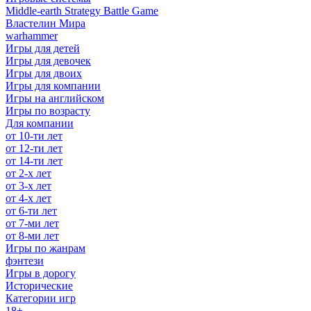
Middle-earth Strategy Battle Game
Властелин Мира
warhammer
Игры для детей
Игры для девочек
Игры для двоих
Игры для компании
Игры на английском
Игры по возрасту
Для компании
от 10-ти лет
от 12-ти лет
от 14-ти лет
от 2-х лет
от 3-х лет
от 4-х лет
от 6-ти лет
от 7-ми лет
от 8-ми лет
Игры по жанрам
фэнтези
Игры в дорогу
Исторические
Категории игр
18+