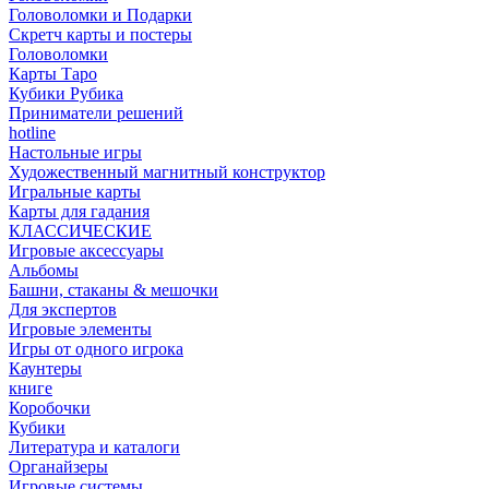
Головоломки и Подарки
Cкретч карты и постеры
Головоломки
Карты Таро
Кубики Рубика
Приниматели решений
hotline
Настольные игры
Художественный магнитный конструктор
Игральные карты
Карты для гадания
КЛАССИЧЕСКИЕ
Игровые аксессуары
Альбомы
Башни, стаканы & мешочки
Для экспертов
Игровые элементы
Игры от одного игрока
Каунтеры
книге
Коробочки
Кубики
Литература и каталоги
Органайзеры
Игровые системы