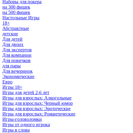
Наборы для покера
на 300 фишек
на 500 фишек
Настольные Игры
18+
Абстрактные
детские
Для детей
Для двоих
Для экспертов
Для компании
Для новичков
для пары
Для вечеринок
Экономические
Евро
Игры 18+
Игры для детей 2-6 лет
Игры для взрослых: Алкогольные
Игры для взрослых: Черный юмор
Игры для взрослых: Эротические
Игры для взрослых: Романтические
Игры-головоломки
Игры от одного игрока
Игры в слова