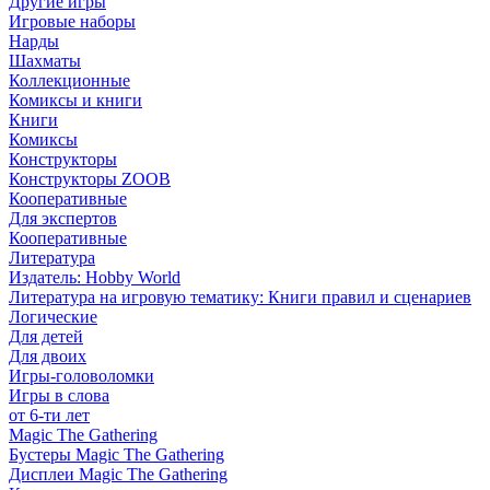
Другие игры
Игровые наборы
Нарды
Шахматы
Коллекционные
Комиксы и книги
Книги
Комиксы
Конструкторы
Конструкторы ZOOB
Кооперативные
Для экспертов
Кооперативные
Литература
Издатель: Hobby World
Литература на игровую тематику: Книги правил и сценариев
Логические
Для детей
Для двоих
Игры-головоломки
Игры в слова
от 6-ти лет
Magic The Gathering
Бустеры Magic The Gathering
Дисплеи Magic The Gathering