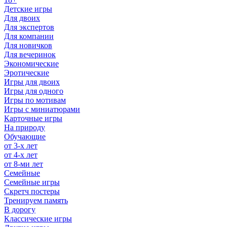
Детские игры
Для двоих
Для экспертов
Для компании
Для новичков
Для вечеринок
Экономические
Эротические
Игры для двоих
Игры для одного
Игры по мотивам
Игры с миниатюрами
Карточные игры
На природу
Обучающие
от 3-х лет
от 4-х лет
от 8-ми лет
Семейные
Семейные игры
Скретч постеры
Тренируем память
В дорогу
Классические игры