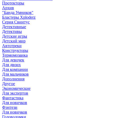
Протекторы
Архив
"Банда Умников"
Бластеры Xploderz
Cерия Свинтус
Детективные
Детективы
Детские игры
Детский мир
Автотреки
Конструкторы
Термомозаика
Для девочек
Для двоих
Для компании
Для мальчиков
Дополнения
Другое
Экономические
Для экспертов
Фантастика
Для новичков
Фэнтези
Для новичков
Головоломки