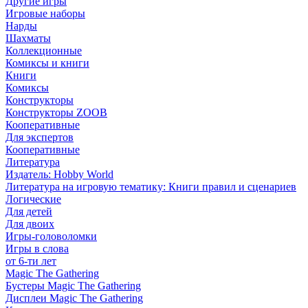
Другие игры
Игровые наборы
Нарды
Шахматы
Коллекционные
Комиксы и книги
Книги
Комиксы
Конструкторы
Конструкторы ZOOB
Кооперативные
Для экспертов
Кооперативные
Литература
Издатель: Hobby World
Литература на игровую тематику: Книги правил и сценариев
Логические
Для детей
Для двоих
Игры-головоломки
Игры в слова
от 6-ти лет
Magic The Gathering
Бустеры Magic The Gathering
Дисплеи Magic The Gathering