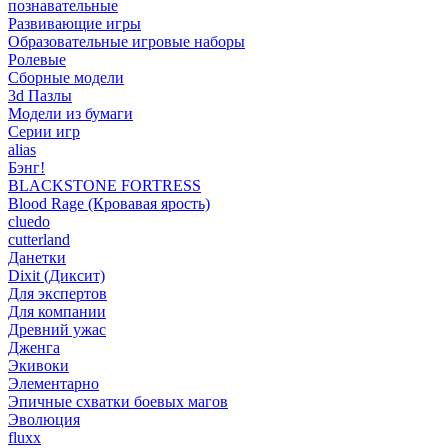
познавательные
Развивающие игры
Образовательные игровые наборы
Ролевые
Сборные модели
3d Пазлы
Модели из бумаги
Серии игр
alias
Бэнг!
BLACKSTONE FORTRESS
Blood Rage (Кровавая ярость)
cluedo
cutterland
Данетки
Dixit (Диксит)
Для экспертов
Для компании
Древний ужас
Дженга
Экивоки
Элементарно
Эпичные схватки боевых магов
Эволюция
fluxx