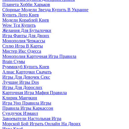
Планета Хобби Харьков
Сборные Модели Звезда Купить В Украине
Купить Лото Киев
Модели Кораблей Киев
Wow Tcg Купить
Желания Для Бутылочки
Игра Фанты Для Двоих
Монополия Черкассы
Сплю Игра В Карты
Мистер Икс Одесса
Монополия Карточная Игра Правила
Brain Сумы
Руммикуб Купить Киев
Алиас Карточки Скачать
Игры Для Девочек Секс
Лучшие Игры Dos
Игры Для Дорослих
Карточная Игра Мафия Правила
Клирик Манчкин
Игра Уно Правила Игры
Правила Игры Каркассон
Сундучок Измаил
Завоеватели Настольная Игра
Морской Бой Играть Онлайн На Двоих
Игра Краб