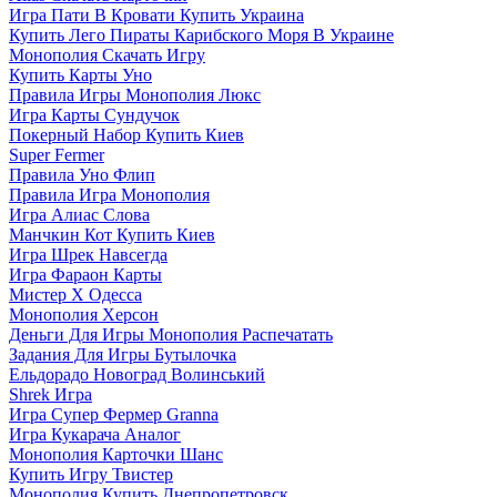
Игра Пати В Кровати Купить Украина
Купить Лего Пираты Карибского Моря В Украине
Монополия Скачать Игру
Купить Карты Уно
Правила Игры Монополия Люкс
Игра Карты Сундучок
Покерный Набор Купить Киев
Super Fermer
Правила Уно Флип
Правила Игра Монополия
Игра Алиас Слова
Манчкин Кот Купить Киев
Игра Шрек Навсегда
Игра Фараон Карты
Мистер Х Одесса
Монополия Херсон
Деньги Для Игры Монополия Распечатать
Задания Для Игры Бутылочка
Ельдорадо Новоград Волинський
Shrek Игра
Игра Супер Фермер Granna
Игра Кукарача Аналог
Монополия Карточки Шанс
Купить Игру Твистер
Монополия Купить Днепропетровск