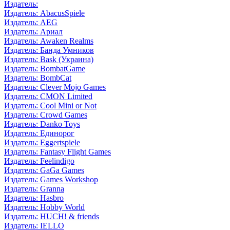
Издатель:
Издатель: AbacusSpiele
Издатель: AEG
Издатель: Ариал
Издатель: Awaken Realms
Издатель: Банда Умников
Издатель: Bask (Украина)
Издатель: BombatGame
Издатель: BombCat
Издатель: Clever Mojo Games
Издатель: CMON Limited
Издатель: Cool Mini or Not
Издатель: Crowd Games
Издатель: Danko Toys
Издатель: Единорог
Издатель: Eggertspiele
Издатель: Fantasy Flight Games
Издатель: Feelindigo
Издатель: GaGa Games
Издатель: Games Workshop
Издатель: Granna
Издатель: Hasbro
Издатель: Hobby World
Издатель: HUCH! & friends
Издатель: IELLO