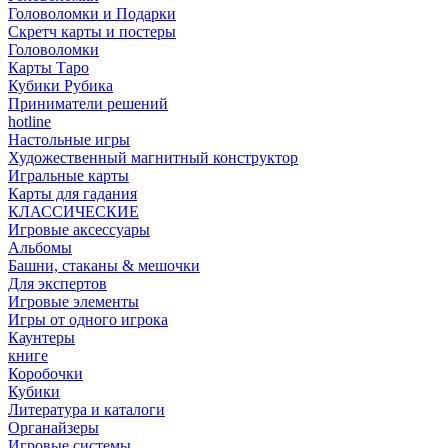
Головоломки и Подарки
Cкретч карты и постеры
Головоломки
Карты Таро
Кубики Рубика
Приниматели решений
hotline
Настольные игры
Художественный магнитный конструктор
Игральные карты
Карты для гадания
КЛАССИЧЕСКИЕ
Игровые аксессуары
Альбомы
Башни, стаканы & мешочки
Для экспертов
Игровые элементы
Игры от одного игрока
Каунтеры
книге
Коробочки
Кубики
Литература и каталоги
Органайзеры
Игровые системы