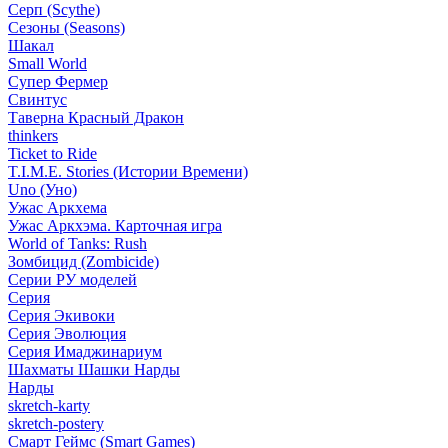
Серп (Scythe)
Сезоны (Seasons)
Шакал
Small World
Супер Фермер
Свинтус
Таверна Красный Дракон
thinkers
Ticket to Ride
T.I.M.E. Stories (Истории Времени)
Uno (Уно)
Ужас Аркхема
Ужас Аркхэма. Карточная игра
World of Tanks: Rush
Зомбицид (Zombicide)
Серии РУ моделей
Серия
Серия Экивоки
Серия Эволюция
Серия Имаджинариум
Шахматы Шашки Нарды
Нарды
skretch-karty
skretch-postery
Смарт Геймс (Smart Games)