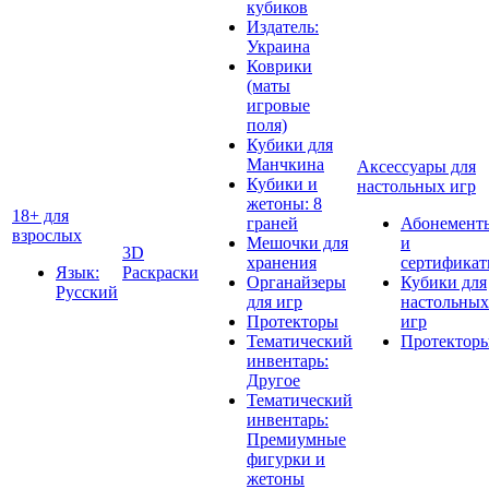
кубиков
Издатель:
Украина
Коврики
(маты
игровые
поля)
Кубики для
Манчкина
Аксессуары для
Кубики и
настольных игр
жетоны: 8
18+ для
граней
Абонемент
взрослых
Мешочки для
и
3D
хранения
сертифика
Язык:
Раскраски
Органайзеры
Кубики для
Русский
для игр
настольных
Протекторы
игр
Тематический
Протектор
инвентарь:
Другое
Тематический
инвентарь:
Премиумные
фигурки и
жетоны