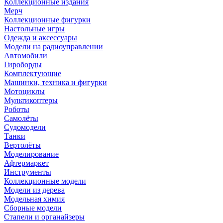
Коллекционные издания
Мерч
Коллекционные фигурки
Настольные игры
Одежда и аксессуары
Модели на радиоуправлении
Автомобили
Гироборды
Комплектующие
Машинки, техника и фигурки
Мотоциклы
Мультикоптеры
Роботы
Самолёты
Судомодели
Танки
Вертолёты
Моделирование
Афтермаркет
Инструменты
Коллекционные модели
Модели из дерева
Модельная химия
Сборные модели
Стапели и органайзеры