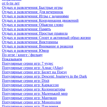
от 6-ти лет
Отдых и развлечения: Быстрые игры
Отдых и развлечения: Для вечеринок
Отдых и развлечения: Игры с заданиями
Отдых и развлечения: Координация движений
Отдых и развлечения: Обьясни слово
Отдых и развлечения: Память
Отдых и развлечения: Простые правила
Отдых и развлечения: Спорт и активный образ жизни
Отдых и развлечения: Викторины
Отдых и развлечения: Внимание и реакция
Отдых и развлечения: Юмор
По игре / книге / фильму
Показываем
Популярные серии игр: 7 чудес
Популярные серии игр: Алиас (Alias)
Популярные серии игр: Билет на Поезд
Популярные серии игр: Descent: Journeys in the Dark
Популярные серии игр: Dixit
Популярные серии игр: Каркассон
Популярные серии игр: Колонизаторы
Популярные серии игр: Маленький мир
Популярные серии игр: Манчкин
Популярные серии игр: Монополия
Популярные серии игр: Пандемия