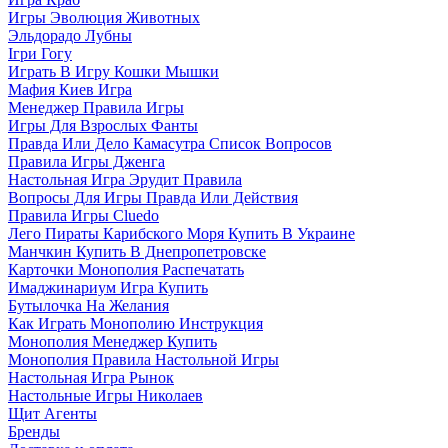
Игры Эволюция Животных
Эльдорадо Лубны
Ігри Гогу
Играть В Игру Кошки Мышки
Мафия Киев Игра
Менеджер Правила Игры
Игры Для Взрослых Фанты
Правда Или Дело Камасутра Список Вопросов
Правила Игры Дженга
Настольная Игра Эрудит Правила
Вопросы Для Игры Правда Или Действия
Правила Игры Cluedo
Лего Пираты Карибского Моря Купить В Украине
Манчкин Купить В Днепропетровске
Карточки Монополия Распечатать
Имаджинариум Игра Купить
Бутылочка На Желания
Как Играть Монополию Инструкция
Монополия Менеджер Купить
Монополия Правила Настольной Игры
Настольная Игра Рынок
Настольные Игры Николаев
Щит Агенты
Бренды