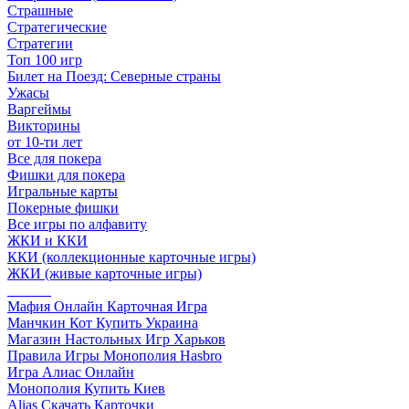
Страшные
Стратегические
Стратегии
Топ 100 игр
Билет на Поезд: Северные страны
Ужасы
Варгеймы
Викторины
от 10-ти лет
Все для покера
Фишки для покера
Игральные карты
Покерные фишки
Все игры по алфавиту
ЖКИ и ККИ
ККИ (коллекционные карточные игры)
ЖКИ (живые карточные игры)
______
Мафия Онлайн Карточная Игра
Манчкин Кот Купить Украина
Магазин Настольных Игр Харьков
Правила Игры Монополия Hasbro
Игра Алиас Онлайн
Монополия Купить Киев
Alias Скачать Карточки