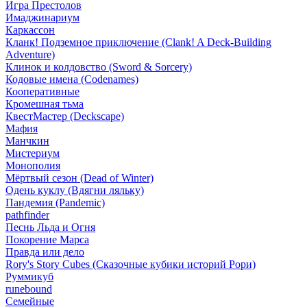
Игра Престолов
Имаджинариум
Каркассон
Кланк! Подземное приключение (Clank! A Deck-Building
Adventure)
Клинок и колдовство (Sword & Sorcery)
Кодовые имена (Codenames)
Кооперативные
Кромешная тьма
КвестМастер (Deckscape)
Мафия
Манчкин
Мистериум
Монополия
Мёртвый сезон (Dead of Winter)
Одень куклу (Вдягни ляльку)
Пандемия (Pandemic)
pathfinder
Песнь Льда и Огня
Покорение Марса
Правда или дело
Rory's Story Cubes (Сказочные кубики историй Рори)
Руммикуб
runebound
Семейные