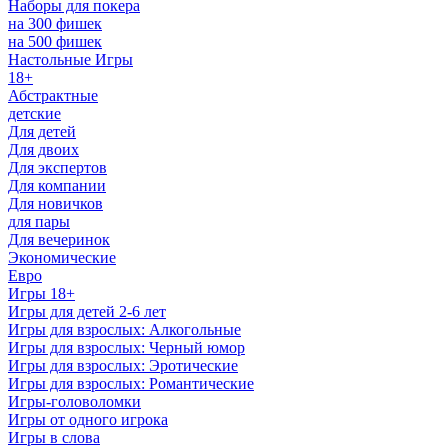
Наборы для покера
на 300 фишек
на 500 фишек
Настольные Игры
18+
Абстрактные
детские
Для детей
Для двоих
Для экспертов
Для компании
Для новичков
для пары
Для вечеринок
Экономические
Евро
Игры 18+
Игры для детей 2-6 лет
Игры для взрослых: Алкогольные
Игры для взрослых: Черный юмор
Игры для взрослых: Эротические
Игры для взрослых: Романтические
Игры-головоломки
Игры от одного игрока
Игры в слова