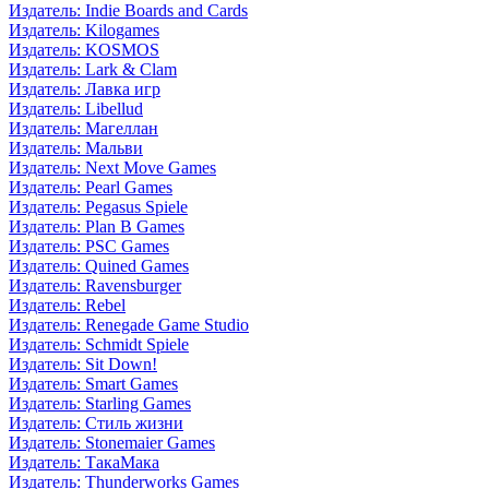
Издатель: Indie Boards and Cards
Издатель: Kilogames
Издатель: KOSMOS
Издатель: Lark & Clam
Издатель: Лавка игр
Издатель: Libellud
Издатель: Магеллан
Издатель: Мальви
Издатель: Next Move Games
Издатель: Pearl Games
Издатель: Pegasus Spiele
Издатель: Plan B Games
Издатель: PSC Games
Издатель: Quined Games
Издатель: Ravensburger
Издатель: Rebel
Издатель: Renegade Game Studio
Издатель: Schmidt Spiele
Издатель: Sit Down!
Издатель: Smart Games
Издатель: Starling Games
Издатель: Стиль жизни
Издатель: Stonemaier Games
Издатель: ТакаМака
Издатель: Thunderworks Games