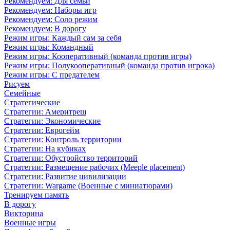
Рекомендуем: Для семьи
Рекомендуем: Наборы игр
Рекомендуем: Соло режим
Рекомендуем: В дорогу
Режим игры: Каждый сам за себя
Режим игры: Командный
Режим игры: Кооперативный (команда против игры)
Режим игры: Полукооперативный (команда против игрока)
Режим игры: С предателем
Рисуем
Семейные
Стратегические
Стратегии: Америтреш
Стратегии: Экономические
Стратегии: Еврогейм
Стратегии: Контроль территории
Стратегии: На кубиках
Стратегии: Обустройство территорий
Стратегии: Размещение рабочих (Meeple placement)
Стратегии: Развитие цивилизации
Стратегии: Wargame (Военные с миниатюрами)
Тренируем память
В дорогу
Викторина
Военные игры