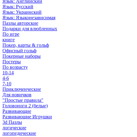
Язык: Английский
Язык: Русский
Язык: Украинский
Язык: Языконезависимая
Пазлы авторские
Подарки для влюбленных
По игре
книге
Покер, карты & гольф
Офисный гольф
Покерные наборы
Постеры
По возрасту
10-14
4-6
7-10
Приключенческие
Для новичков
"Простые правила"
Головоноги 2 (белые)
Развивающие
Развивающие Игрушки
3d Пазлы
логические
логопедические