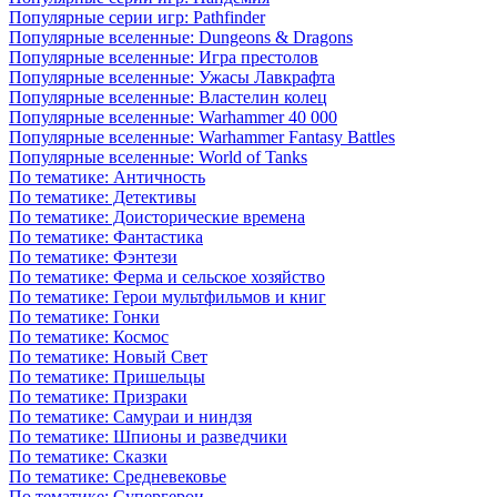
Популярные серии игр: Pathfinder
Популярные вселенные: Dungeons & Dragons
Популярные вселенные: Игра престолов
Популярные вселенные: Ужасы Лавкрафта
Популярные вселенные: Властелин колец
Популярные вселенные: Warhammer 40 000
Популярные вселенные: Warhammer Fantasy Battles
Популярные вселенные: World of Tanks
По тематике: Античность
По тематике: Детективы
По тематике: Доисторические времена
По тематике: Фантастика
По тематике: Фэнтези
По тематике: Ферма и сельское хозяйство
По тематике: Герои мультфильмов и книг
По тематике: Гонки
По тематике: Космос
По тематике: Новый Свет
По тематике: Пришельцы
По тематике: Призраки
По тематике: Самураи и ниндзя
По тематике: Шпионы и разведчики
По тематике: Сказки
По тематике: Средневековье
По тематике: Супергерои