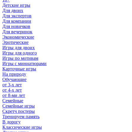
Детские игры
Для двоих
Для экспертов
Для компании
Для новичков
Для вечеринок
Экономические
Эротические
Игры для двоих
Игры для одного
Игры по мотивам
Игры с миниатюрами
Карточные игры
На природу
Обучающие
от 3-х лет
от 4-х лет
от 8-ми лет
Семейные
Семейные игры
Скретч постеры
Тренируем память
В дорогу
Классические игры