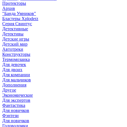
Протекторы
Архив
"Банда Умников"
Бластеры Xploderz
Cерия Свинтус
Детективные
Детективы
Детские игры
Детский мир
Автотреки
Конструкторы
Термомозаика
Для девочек
Для двоих
Для компании
Для мальчиков
Дополнения
Другое
Экономические
Для экспертов
Фантастика
Для новичков
Фэнтези
Для новичков
Головоломки