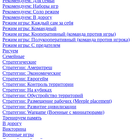
Рекомендуем: Для семьи
Рекомендуем: Наборы игр
Рекомендуем: Соло режим
Рекомендуем: В дорогу
Режим игры: Каждый сам за себя
Режим игры: Командный
Режим игры: Кооперативный (команда против игры)
Режим игры: Полукооперативный (команда против игрока)
Режим игры: С предателем
Рисуем
Семейные
Стратегические
Стратегии: Америтреш
Стратегии: Экономические
Стратегии: Еврогейм
Стратегии: Контроль территории
Стратегии: На кубиках
Стратегии: Обустройство территорий
Стратегии: Размещение рабочих (Meeple placement)
Стратегии: Развитие цивилизации
Стратегии: Wargame (Военные с миниатюрами)
Тренируем память
В дорогу
Викторина
Военные игры