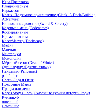
Игра Престолов
Имаджинариум
Каркассон
Кланк! Подземное приключение (Clank! A Deck-Building
Adventure)
Клинок и колдовство (Sword & Sorcery)
Кодовые имена (Codenames)
Кооперативные
Кромешная тьма
КвестМастер (Deckscape)
Мафия
Манчкин
Мистериум
Монополия
Мёртвый сезон (Dead of Winter)
Одень куклу (Вдягни ляльку)
Пандемия (Pandemic)
pathfinder
Песнь Льда и Огня
Покорение Марса
Правда или дело
Rory's Story Cubes (Сказочные кубики историй Рори)
Руммикуб
runebound
Семейные