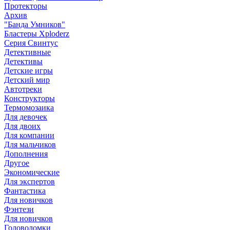
Протекторы
Архив
"Банда Умников"
Бластеры Xploderz
Cерия Свинтус
Детективные
Детективы
Детские игры
Детский мир
Автотреки
Конструкторы
Термомозаика
Для девочек
Для двоих
Для компании
Для мальчиков
Дополнения
Другое
Экономические
Для экспертов
Фантастика
Для новичков
Фэнтези
Для новичков
Головоломки