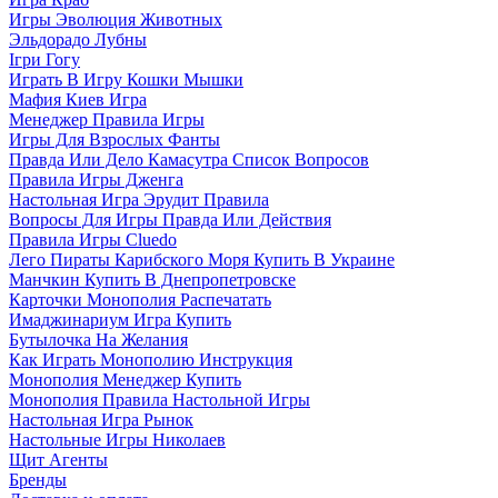
Игры Эволюция Животных
Эльдорадо Лубны
Ігри Гогу
Играть В Игру Кошки Мышки
Мафия Киев Игра
Менеджер Правила Игры
Игры Для Взрослых Фанты
Правда Или Дело Камасутра Список Вопросов
Правила Игры Дженга
Настольная Игра Эрудит Правила
Вопросы Для Игры Правда Или Действия
Правила Игры Cluedo
Лего Пираты Карибского Моря Купить В Украине
Манчкин Купить В Днепропетровске
Карточки Монополия Распечатать
Имаджинариум Игра Купить
Бутылочка На Желания
Как Играть Монополию Инструкция
Монополия Менеджер Купить
Монополия Правила Настольной Игры
Настольная Игра Рынок
Настольные Игры Николаев
Щит Агенты
Бренды