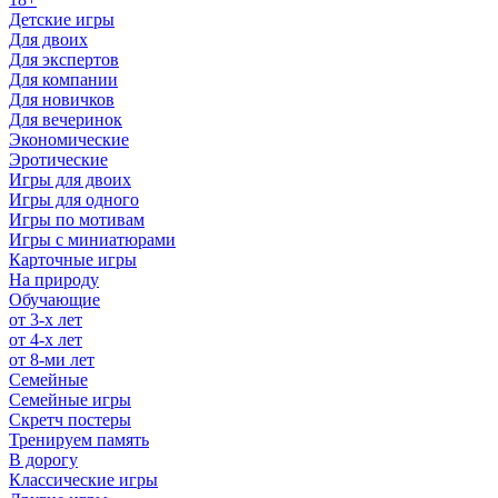
Детские игры
Для двоих
Для экспертов
Для компании
Для новичков
Для вечеринок
Экономические
Эротические
Игры для двоих
Игры для одного
Игры по мотивам
Игры с миниатюрами
Карточные игры
На природу
Обучающие
от 3-х лет
от 4-х лет
от 8-ми лет
Семейные
Семейные игры
Скретч постеры
Тренируем память
В дорогу
Классические игры