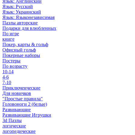
Язык: Английский
Язык: Русский
Язык: Украинский
Язык: Языконезависимая
Пазлы авторские
Подарки для влюбленных
По игре
книге
Покер, карты & гольф
Офисный гольф
Покерные наборы
Постеры
По возрасту
10-14
4-6
7-10
Приключенческие
Для новичков
"Простые правила"
Головоноги 2 (белые)
Развивающие
Развивающие Игрушки
3d Пазлы
логические
логопедические