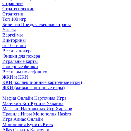
Страшные
Стратегические
Стратегии
Топ 100 игр
Билет на Поезд: Северные страны
Ужасы
Варгеймы
Викторины
от 10-ти лет
Все для покера
Фишки для покера
Игральные карты
Покерные фишки
Все игры по алфавиту
ЖКИ и ККИ
ККИ (коллекционные карточные игры)
ЖКИ (живые карточные игры)
______
Мафия Онлайн Карточная Игра
Манчкин Кот Купить Украина
Магазин Настольных Игр Харьков
Правила Игры Монополия Hasbro
Игра Алиас Онлайн
Монополия Купить Киев
Alias Скачать Карточки