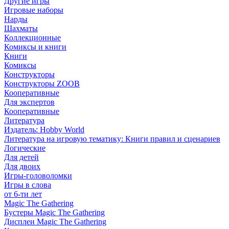
Другие игры
Игровые наборы
Нарды
Шахматы
Коллекционные
Комиксы и книги
Книги
Комиксы
Конструкторы
Конструкторы ZOOB
Кооперативные
Для экспертов
Кооперативные
Литература
Издатель: Hobby World
Литература на игровую тематику: Книги правил и сценариев
Логические
Для детей
Для двоих
Игры-головоломки
Игры в слова
от 6-ти лет
Magic The Gathering
Бустеры Magic The Gathering
Дисплеи Magic The Gathering