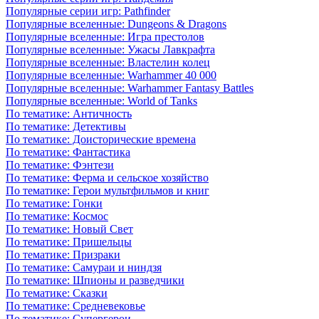
Популярные серии игр: Pathfinder
Популярные вселенные: Dungeons & Dragons
Популярные вселенные: Игра престолов
Популярные вселенные: Ужасы Лавкрафта
Популярные вселенные: Властелин колец
Популярные вселенные: Warhammer 40 000
Популярные вселенные: Warhammer Fantasy Battles
Популярные вселенные: World of Tanks
По тематике: Античность
По тематике: Детективы
По тематике: Доисторические времена
По тематике: Фантастика
По тематике: Фэнтези
По тематике: Ферма и сельское хозяйство
По тематике: Герои мультфильмов и книг
По тематике: Гонки
По тематике: Космос
По тематике: Новый Свет
По тематике: Пришельцы
По тематике: Призраки
По тематике: Самураи и ниндзя
По тематике: Шпионы и разведчики
По тематике: Сказки
По тематике: Средневековье
По тематике: Супергерои