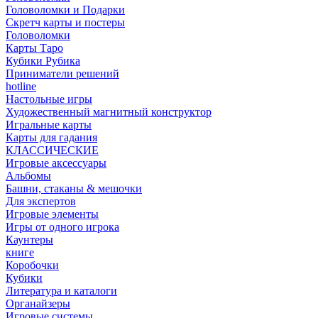
Головоломки и Подарки
Cкретч карты и постеры
Головоломки
Карты Таро
Кубики Рубика
Приниматели решений
hotline
Настольные игры
Художественный магнитный конструктор
Игральные карты
Карты для гадания
КЛАССИЧЕСКИЕ
Игровые аксессуары
Альбомы
Башни, стаканы & мешочки
Для экспертов
Игровые элементы
Игры от одного игрока
Каунтеры
книге
Коробочки
Кубики
Литература и каталоги
Органайзеры
Игровые системы