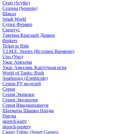
Серп (Scythe)
Сезоны (Seasons)
Шакал
Small World
Супер Фермер
Свинтус
Таверна Красный Дракон
thinkers
Ticket to Ride
T.I.M.E. Stories (Истории Времени)
Uno (Уно)
Ужас Аркхема
Ужас Аркхэма. Карточная игра
World of Tanks: Rush
Зомбицид (Zombicide)
Серии РУ моделей
Серия
Серия Экивоки
Серия Эволюция
Серия Имаджинариум
Шахматы Шашки Нарды
Нарды
skretch-karty
skretch-postery
Смарт Геймс (Smart Games)