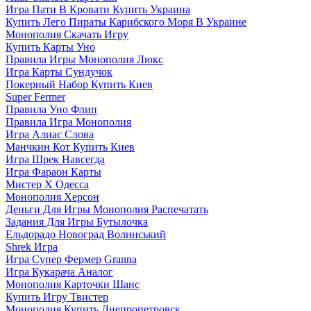
Игра Пати В Кровати Купить Украина
Купить Лего Пираты Карибского Моря В Украине
Монополия Скачать Игру
Купить Карты Уно
Правила Игры Монополия Люкс
Игра Карты Сундучок
Покерный Набор Купить Киев
Super Fermer
Правила Уно Флип
Правила Игра Монополия
Игра Алиас Слова
Манчкин Кот Купить Киев
Игра Шрек Навсегда
Игра Фараон Карты
Мистер Х Одесса
Монополия Херсон
Деньги Для Игры Монополия Распечатать
Задания Для Игры Бутылочка
Ельдорадо Новоград Волинський
Shrek Игра
Игра Супер Фермер Granna
Игра Кукарача Аналог
Монополия Карточки Шанс
Купить Игру Твистер
Монополия Купить Днепропетровск