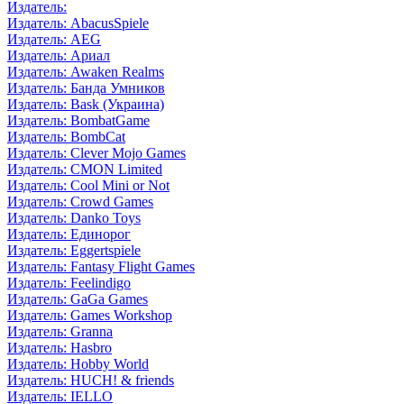
Издатель:
Издатель: AbacusSpiele
Издатель: AEG
Издатель: Ариал
Издатель: Awaken Realms
Издатель: Банда Умников
Издатель: Bask (Украина)
Издатель: BombatGame
Издатель: BombCat
Издатель: Clever Mojo Games
Издатель: CMON Limited
Издатель: Cool Mini or Not
Издатель: Crowd Games
Издатель: Danko Toys
Издатель: Единорог
Издатель: Eggertspiele
Издатель: Fantasy Flight Games
Издатель: Feelindigo
Издатель: GaGa Games
Издатель: Games Workshop
Издатель: Granna
Издатель: Hasbro
Издатель: Hobby World
Издатель: HUCH! & friends
Издатель: IELLO