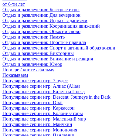
от 6-ти лет
Отдых и развлечения: Быстрые игры
Отдых и развлечения: Для вечеринок
Отдых и развлечения: Игры с заданиями
Отдых и развлечения: Координация движений
Отдых и развлечения: Обьясни слово
Отдых и развлечения: Память
Отдых и развлечения: Простые правила
Отдых и развлечения: Спорт и активный образ жизни
Отдых и развлечения: Викторины
Отдых и развлечения: Внимание и реакция
Отдых и развлечения: Юмор
По игре / книге / фильму
Показываем
Популярные серии игр: 7 чудес
Популярные серии игр: Алиас (Alias)
Популярные серии игр: Билет на Поезд
Популярные серии игр: Descent: Journeys in the Dark
Популярные серии игр: Dixit
Популярные серии игр: Каркассон
Популярные серии игр: Колонизаторы
Популярные серии игр: Маленький мир
Популярные серии игр: Манчкин
Популярные серии игр: Монополия
Популярные серии игр: Пандемия