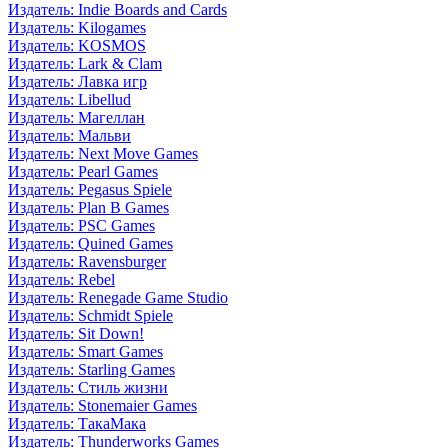
Издатель: Indie Boards and Cards
Издатель: Kilogames
Издатель: KOSMOS
Издатель: Lark & Clam
Издатель: Лавка игр
Издатель: Libellud
Издатель: Магеллан
Издатель: Мальви
Издатель: Next Move Games
Издатель: Pearl Games
Издатель: Pegasus Spiele
Издатель: Plan B Games
Издатель: PSC Games
Издатель: Quined Games
Издатель: Ravensburger
Издатель: Rebel
Издатель: Renegade Game Studio
Издатель: Schmidt Spiele
Издатель: Sit Down!
Издатель: Smart Games
Издатель: Starling Games
Издатель: Стиль жизни
Издатель: Stonemaier Games
Издатель: ТакаМака
Издатель: Thunderworks Games