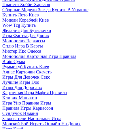
Планета Хобби Харьков
Сборные Модели Звезда Купить В Украине
Купить Лото Киев
Модели Кораблей Киев
Wow Tcg Купить
Желания Для Бутылочки
Игра Фанты Для Двоих
Монополия Черкассы
Сплю Игра В Карты
Мистер Икс Одесса
Монополия Карточная Игра Правила
Brain Сумы
Руммикуб Купить Киев
Алиас Карточки Скачать
Игры Для Девочек Секс
Лучшие Игры Dos
Игры Для Дорослих
Карточная Игра Мафия Правила
Клирик Манчкин
Игра Уно Правила Игры
Правила Игры Каркассон
Сундучок Измаил
Завоеватели Настольная Игра
Морской Бой Играть Онлайн На Двоих
Игра Краб