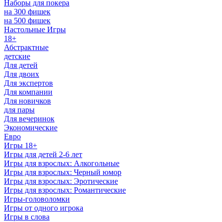
Наборы для покера
на 300 фишек
на 500 фишек
Настольные Игры
18+
Абстрактные
детские
Для детей
Для двоих
Для экспертов
Для компании
Для новичков
для пары
Для вечеринок
Экономические
Евро
Игры 18+
Игры для детей 2-6 лет
Игры для взрослых: Алкогольные
Игры для взрослых: Черный юмор
Игры для взрослых: Эротические
Игры для взрослых: Романтические
Игры-головоломки
Игры от одного игрока
Игры в слова