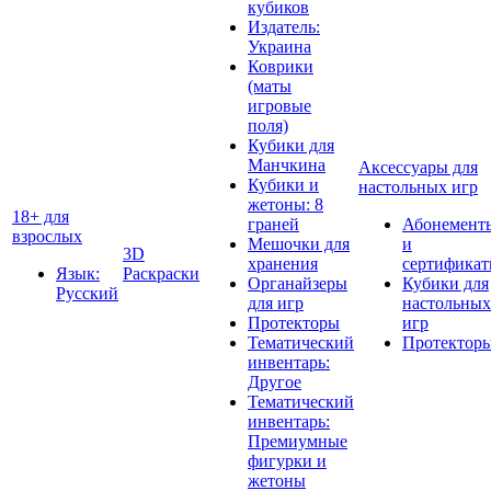
кубиков
Издатель:
Украина
Коврики
(маты
игровые
поля)
Кубики для
Манчкина
Аксессуары для
Кубики и
настольных игр
жетоны: 8
18+ для
граней
Абонемент
взрослых
Мешочки для
и
3D
хранения
сертифика
Язык:
Раскраски
Органайзеры
Кубики для
Русский
для игр
настольных
Протекторы
игр
Тематический
Протектор
инвентарь:
Другое
Тематический
инвентарь:
Премиумные
фигурки и
жетоны