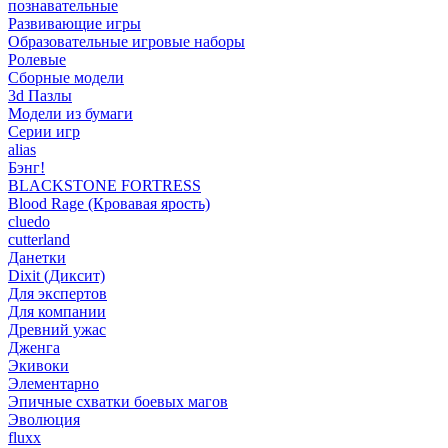
познавательные
Развивающие игры
Образовательные игровые наборы
Ролевые
Сборные модели
3d Пазлы
Модели из бумаги
Серии игр
alias
Бэнг!
BLACKSTONE FORTRESS
Blood Rage (Кровавая ярость)
cluedo
cutterland
Данетки
Dixit (Диксит)
Для экспертов
Для компании
Древний ужас
Дженга
Экивоки
Элементарно
Эпичные схватки боевых магов
Эволюция
fluxx