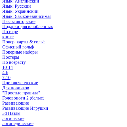
Язык: Английский
Язык: Русский
Язык: Украинский
Язык: Языконезависимая
Пазлы авторские
Подарки для влюбленных
По игре
книге
Покер, карты & гольф
Офисный гольф
Покерные наборы
Постеры
По возрасту
10-14
4-6
7-10
Приключенческие
Для новичков
"Простые правила"
Головоноги 2 (белые)
Развивающие
Развивающие Игрушки
3d Пазлы
логические
логопедические