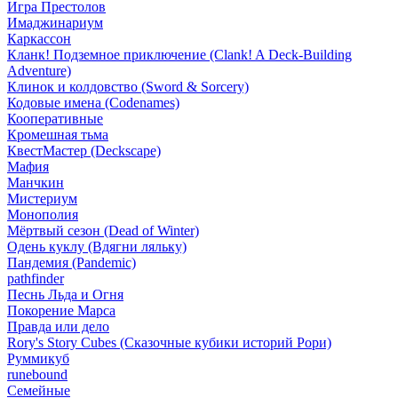
Игра Престолов
Имаджинариум
Каркассон
Кланк! Подземное приключение (Clank! A Deck-Building
Adventure)
Клинок и колдовство (Sword & Sorcery)
Кодовые имена (Codenames)
Кооперативные
Кромешная тьма
КвестМастер (Deckscape)
Мафия
Манчкин
Мистериум
Монополия
Мёртвый сезон (Dead of Winter)
Одень куклу (Вдягни ляльку)
Пандемия (Pandemic)
pathfinder
Песнь Льда и Огня
Покорение Марса
Правда или дело
Rory's Story Cubes (Сказочные кубики историй Рори)
Руммикуб
runebound
Семейные