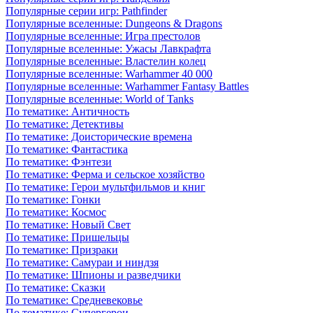
Популярные серии игр: Pathfinder
Популярные вселенные: Dungeons & Dragons
Популярные вселенные: Игра престолов
Популярные вселенные: Ужасы Лавкрафта
Популярные вселенные: Властелин колец
Популярные вселенные: Warhammer 40 000
Популярные вселенные: Warhammer Fantasy Battles
Популярные вселенные: World of Tanks
По тематике: Античность
По тематике: Детективы
По тематике: Доисторические времена
По тематике: Фантастика
По тематике: Фэнтези
По тематике: Ферма и сельское хозяйство
По тематике: Герои мультфильмов и книг
По тематике: Гонки
По тематике: Космос
По тематике: Новый Свет
По тематике: Пришельцы
По тематике: Призраки
По тематике: Самураи и ниндзя
По тематике: Шпионы и разведчики
По тематике: Сказки
По тематике: Средневековье
По тематике: Супергерои