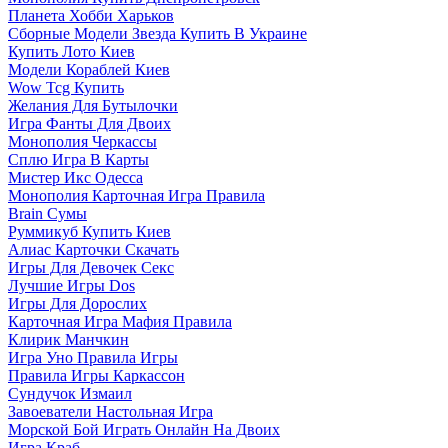
Планета Хобби Харьков
Сборные Модели Звезда Купить В Украине
Купить Лото Киев
Модели Кораблей Киев
Wow Tcg Купить
Желания Для Бутылочки
Игра Фанты Для Двоих
Монополия Черкассы
Сплю Игра В Карты
Мистер Икс Одесса
Монополия Карточная Игра Правила
Brain Сумы
Руммикуб Купить Киев
Алиас Карточки Скачать
Игры Для Девочек Секс
Лучшие Игры Dos
Игры Для Дорослих
Карточная Игра Мафия Правила
Клирик Манчкин
Игра Уно Правила Игры
Правила Игры Каркассон
Сундучок Измаил
Завоеватели Настольная Игра
Морской Бой Играть Онлайн На Двоих
Игра Краб