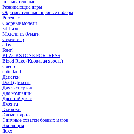
познавательные
Развивающие игры
Образовательные игровые наборы
Ролевые
Сборные модели
3d Пазлы
Модели из бумаги
Серии игр
alias
Бэнг!
BLACKSTONE FORTRESS
Blood Rage (Кровавая ярость)
cluedo
cutterland
Данетки
Dixit (Диксит)
Для экспертов
Для компании
Древний ужас
Дженга
Экивоки
Элементарно
Эпичные схватки боевых магов
Эволюция
fluxx