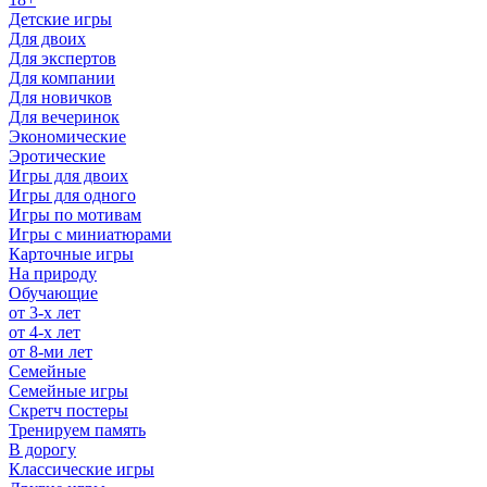
Детские игры
Для двоих
Для экспертов
Для компании
Для новичков
Для вечеринок
Экономические
Эротические
Игры для двоих
Игры для одного
Игры по мотивам
Игры с миниатюрами
Карточные игры
На природу
Обучающие
от 3-х лет
от 4-х лет
от 8-ми лет
Семейные
Семейные игры
Скретч постеры
Тренируем память
В дорогу
Классические игры