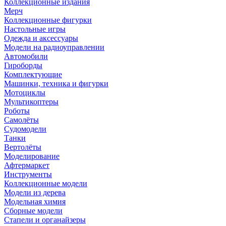
Коллекционные издания
Мерч
Коллекционные фигурки
Настольные игры
Одежда и аксессуары
Модели на радиоуправлении
Автомобили
Гироборды
Комплектующие
Машинки, техника и фигурки
Мотоциклы
Мультикоптеры
Роботы
Самолёты
Судомодели
Танки
Вертолёты
Моделирование
Афтермаркет
Инструменты
Коллекционные модели
Модели из дерева
Модельная химия
Сборные модели
Стапели и органайзеры