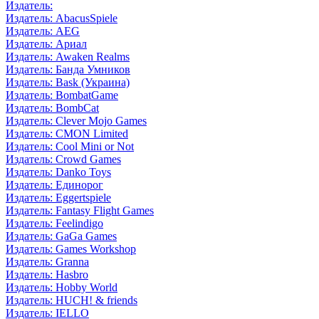
Издатель:
Издатель: AbacusSpiele
Издатель: AEG
Издатель: Ариал
Издатель: Awaken Realms
Издатель: Банда Умников
Издатель: Bask (Украина)
Издатель: BombatGame
Издатель: BombCat
Издатель: Clever Mojo Games
Издатель: CMON Limited
Издатель: Cool Mini or Not
Издатель: Crowd Games
Издатель: Danko Toys
Издатель: Единорог
Издатель: Eggertspiele
Издатель: Fantasy Flight Games
Издатель: Feelindigo
Издатель: GaGa Games
Издатель: Games Workshop
Издатель: Granna
Издатель: Hasbro
Издатель: Hobby World
Издатель: HUCH! & friends
Издатель: IELLO