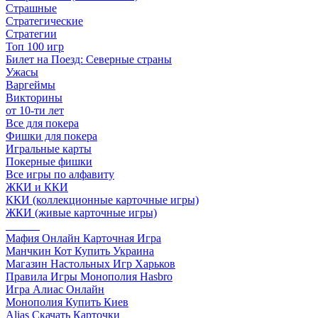
Страшные
Стратегические
Стратегии
Топ 100 игр
Билет на Поезд: Северные страны
Ужасы
Варгеймы
Викторины
от 10-ти лет
Все для покера
Фишки для покера
Игральные карты
Покерные фишки
Все игры по алфавиту
ЖКИ и ККИ
ККИ (коллекционные карточные игры)
ЖКИ (живые карточные игры)
______
Мафия Онлайн Карточная Игра
Манчкин Кот Купить Украина
Магазин Настольных Игр Харьков
Правила Игры Монополия Hasbro
Игра Алиас Онлайн
Монополия Купить Киев
Alias Скачать Карточки