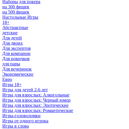
Наборы для покера
на 300 фишек
на 500 фишек
Настольные Игры
18+
Абстрактные
детские
Для детей
Для двоих
Для экспертов
Для компании
Для новичков
для пары
Для вечеринок
Экономические
Евро
Игры 18+
Игры для детей 2-6 лет
Игры для взрослых: Алкогольные
Игры для взрослых: Черный юмор
Игры для взрослых: Эротические
Игры для взрослых: Романтические
Игры-головоломки
Игры от одного игрока
Игры в слова