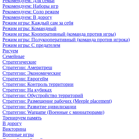
Рекомендуем: Для семьи
Рекомендуем: Наборы игр
Рекомендуем: Соло режим
Рекомендуем: В дорогу
Режим игры: Каждый сам за себя
Режим игры: Командный
Режим игры: Кооперативный (команда против игры)
Режим игры: Полукооперативный (команда против игрока)
Режим игры: С предателем
Рисуем
Семейные
Стратегические
Стратегии: Америтреш
Стратегии: Экономические
Стратегии: Еврогейм
Стратегии: Контроль территории
Стратегии: На кубиках
Стратегии: Обустройство территорий
Стратегии: Размещение рабочих (Meeple placement)
Стратегии: Развитие цивилизации
Стратегии: Wargame (Военные с миниатюрами)
Тренируем память
В дорогу
Викторина
Военные игры