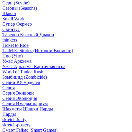
Серп (Scythe)
Сезоны (Seasons)
Шакал
Small World
Супер Фермер
Свинтус
Таверна Красный Дракон
thinkers
Ticket to Ride
T.I.M.E. Stories (Истории Времени)
Uno (Уно)
Ужас Аркхема
Ужас Аркхэма. Карточная игра
World of Tanks: Rush
Зомбицид (Zombicide)
Серии РУ моделей
Серия
Серия Экивоки
Серия Эволюция
Серия Имаджинариум
Шахматы Шашки Нарды
Нарды
skretch-karty
skretch-postery
Смарт Геймс (Smart Games)