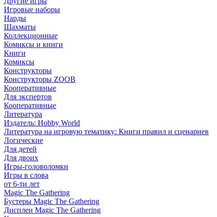
Другие игры
Игровые наборы
Нарды
Шахматы
Коллекционные
Комиксы и книги
Книги
Комиксы
Конструкторы
Конструкторы ZOOB
Кооперативные
Для экспертов
Кооперативные
Литература
Издатель: Hobby World
Литература на игровую тематику: Книги правил и сценариев
Логические
Для детей
Для двоих
Игры-головоломки
Игры в слова
от 6-ти лет
Magic The Gathering
Бустеры Magic The Gathering
Дисплеи Magic The Gathering