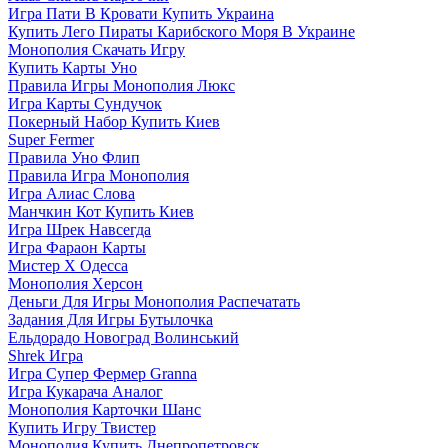
Игра Пати В Кровати Купить Украина
Купить Лего Пираты Карибского Моря В Украине
Монополия Скачать Игру
Купить Карты Уно
Правила Игры Монополия Люкс
Игра Карты Сундучок
Покерный Набор Купить Киев
Super Fermer
Правила Уно Флип
Правила Игра Монополия
Игра Алиас Слова
Манчкин Кот Купить Киев
Игра Шрек Навсегда
Игра Фараон Карты
Мистер Х Одесса
Монополия Херсон
Деньги Для Игры Монополия Распечатать
Задания Для Игры Бутылочка
Ельдорадо Новоград Волинський
Shrek Игра
Игра Супер Фермер Granna
Игра Кукарача Аналог
Монополия Карточки Шанс
Купить Игру Твистер
Монополия Купить Днепропетровск