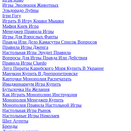
Игры Эволюция Животных
Эльдорадо Лубны
Ігри Гогу
Играть В Игру Кошки Мышки
Мафия Киев Игра
Менеджер Правила Игры
Игры Для Взрослых Фанты
Правда Или Дело Камасутра Список Вопросов
Правила Игры Дженга
Настольная Игра Эрудит Правила
Вопросы Для Игры Правда Или Действия
Правила Игры Cluedo
Лего Пираты Карибского Моря Купить В Украине
Манчкин Купить В Днепропетровске
Карточки Монополия Распечатать
Имаджинариум Игра Купить
Бутылочка На Желания
Как Играть Монополию Инструкция
Монополия Менеджер Купить
Монополия Правила Настольной Игры
Настольная Игра Рынок
Настольные Игры Николаев
Щит Агенты
Бренды