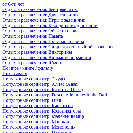
от 6-ти лет
Отдых и развлечения: Быстрые игры
Отдых и развлечения: Для вечеринок
Отдых и развлечения: Игры с заданиями
Отдых и развлечения: Координация движений
Отдых и развлечения: Обьясни слово
Отдых и развлечения: Память
Отдых и развлечения: Простые правила
Отдых и развлечения: Спорт и активный образ жизни
Отдых и развлечения: Викторины
Отдых и развлечения: Внимание и реакция
Отдых и развлечения: Юмор
По игре / книге / фильму
Показываем
Популярные серии игр: 7 чудес
Популярные серии игр: Алиас (Alias)
Популярные серии игр: Билет на Поезд
Популярные серии игр: Descent: Journeys in the Dark
Популярные серии игр: Dixit
Популярные серии игр: Каркассон
Популярные серии игр: Колонизаторы
Популярные серии игр: Маленький мир
Популярные серии игр: Манчкин
Популярные серии игр: Монополия
Популярные серии игр: Пандемия