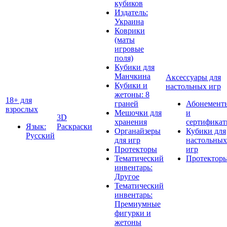
кубиков
Издатель:
Украина
Коврики
(маты
игровые
поля)
Кубики для
Манчкина
Аксессуары для
Кубики и
настольных игр
жетоны: 8
18+ для
граней
Абонемент
взрослых
Мешочки для
и
3D
хранения
сертифика
Язык:
Раскраски
Органайзеры
Кубики для
Русский
для игр
настольных
Протекторы
игр
Тематический
Протектор
инвентарь:
Другое
Тематический
инвентарь:
Премиумные
фигурки и
жетоны