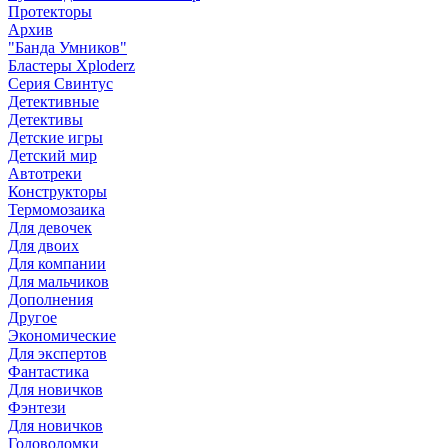
Протекторы
Архив
"Банда Умников"
Бластеры Xploderz
Cерия Свинтус
Детективные
Детективы
Детские игры
Детский мир
Автотреки
Конструкторы
Термомозаика
Для девочек
Для двоих
Для компании
Для мальчиков
Дополнения
Другое
Экономические
Для экспертов
Фантастика
Для новичков
Фэнтези
Для новичков
Головоломки