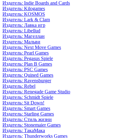
Издатель: Indie Boards and Cards
Издатель: Kilogames
Издатель: KOSMOS
Издатель: Lark & Clam
Издатель: Лавка игр
Издатель: Libellud
Издатель: Магеллан
Издатель: Мальви
Издатель: Next Move Games
Издатель: Pearl Games
Издатель: Pegasus Spiele
Издатель: Plan B Games
Издатель: PSC Games
Издатель: Quined Games
Издатель: Ravensburger
Издатель: Rebel
Издатель: Renegade Game Studio
Издатель: Schmidt Spiele
Издатель: Sit Down!
Издатель: Smart Games
Издатель: Starling Games
Издатель: Стиль жизни
Издатель: Stonemaier Games
Издатель: ТакаМака
Издатель: Thunderworks Games