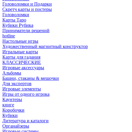
Головоломки и Подарки
Cкретч карты и постеры
Головоломки
Карты Таро
Кубики Рубика
Приниматели решений
hotline
Настольные игры
Художественный магнитный конструктор
Игральные карты
Карты для гадания
КЛАССИЧЕСКИЕ
Игровые аксессуары
Альбомы
Башни, стаканы & мешочки
Для экспертов
Игровые элементы
Игры от одного игрока
Каунтеры
книге
Коробочки
Кубики
Литература и каталоги
Органайзеры
Игровые системы