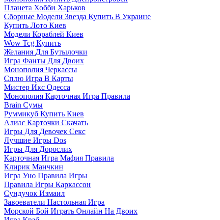
Планета Хобби Харьков
Сборные Модели Звезда Купить В Украине
Купить Лото Киев
Модели Кораблей Киев
Wow Tcg Купить
Желания Для Бутылочки
Игра Фанты Для Двоих
Монополия Черкассы
Сплю Игра В Карты
Мистер Икс Одесса
Монополия Карточная Игра Правила
Brain Сумы
Руммикуб Купить Киев
Алиас Карточки Скачать
Игры Для Девочек Секс
Лучшие Игры Dos
Игры Для Дорослих
Карточная Игра Мафия Правила
Клирик Манчкин
Игра Уно Правила Игры
Правила Игры Каркассон
Сундучок Измаил
Завоеватели Настольная Игра
Морской Бой Играть Онлайн На Двоих
Игра Краб