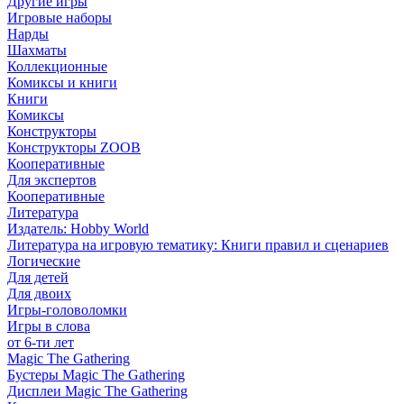
Другие игры
Игровые наборы
Нарды
Шахматы
Коллекционные
Комиксы и книги
Книги
Комиксы
Конструкторы
Конструкторы ZOOB
Кооперативные
Для экспертов
Кооперативные
Литература
Издатель: Hobby World
Литература на игровую тематику: Книги правил и сценариев
Логические
Для детей
Для двоих
Игры-головоломки
Игры в слова
от 6-ти лет
Magic The Gathering
Бустеры Magic The Gathering
Дисплеи Magic The Gathering