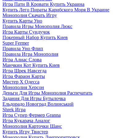
Игра Пати В Кровати Купить Украина
Купить Лего Пираты Карибского Моря В Украине
Монополия Скачать Игру
Купить Карты Уно
Правила Игры Монополия Люкс
Игра Карты Сундучок
Покерный Набор Купить Киев
Super Fermer
Правила Уно Флип
Правила Игра Монополия
Игра Алиас Слова
Манчкин Кот Купить Киев
Игра Шрек Навсегда
Игра Фараон Карты
Мистер Х Одесса
Монополия Херсон
Деньги Для Игры Монополия Распечатать
Задания Для Игры Бутылочка
Ельдорадо Новоград Волинський
Shrek Игра
Игра Супер Фермер Granna
Игра Кукарача Аналог
Монополия Карточки Шанс
Купить Игру Твистер
Монополия Купить Днепропетровск