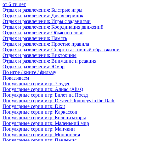
от 6-ти лет
Отдых и развлечения: Быстрые игры
Отдых и развлечения: Для вечеринок
Отдых и развлечения: Игры с заданиями
Отдых и развлечения: Координация движений
Отдых и развлечения: Обьясни слово
Отдых и развлечения: Память
Отдых и развлечения: Простые правила
Отдых и развлечения: Спорт и активный образ жизни
Отдых и развлечения: Викторины
Отдых и развлечения: Внимание и реакция
Отдых и развлечения: Юмор
По игре / книге / фильму
Показываем
Популярные серии игр: 7 чудес
Популярные серии игр: Алиас (Alias)
Популярные серии игр: Билет на Поезд
Популярные серии игр: Descent: Journeys in the Dark
Популярные серии игр: Dixit
Популярные серии игр: Каркассон
Популярные серии игр: Колонизаторы
Популярные серии игр: Маленький мир
Популярные серии игр: Манчкин
Популярные серии игр: Монополия
Популярные серии игр: Пандемия