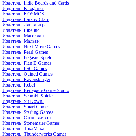
Издатель: Indie Boards and Cards
Издатель: Kilogames
Издатель: KOSMOS
Издатель: Lark & Clam
Издатель: Лавка игр
Издатель: Libellud
Издатель: Магеллан
Издатель: Мальви
Издатель: Next Move Games
Издатель: Pearl Games
Издатель: Pegasus Spiele
Издатель: Plan B Games
Издатель: PSC Games
Издатель: Quined Games
Издатель: Ravensburger
Издатель: Rebel
Издатель: Renegade Game Studio
Издатель: Schmidt Spiele
Издатель: Sit Down!
Издатель: Smart Games
Издатель: Starling Games
Издатель: Стиль жизни
Издатель: Stonemaier Games
Издатель: ТакаМака
Издатель: Thunderworks Games