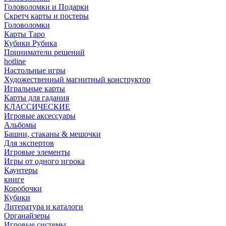
Головоломки и Подарки
Cкретч карты и постеры
Головоломки
Карты Таро
Кубики Рубика
Приниматели решений
hotline
Настольные игры
Художественный магнитный конструктор
Игральные карты
Карты для гадания
КЛАССИЧЕСКИЕ
Игровые аксессуары
Альбомы
Башни, стаканы & мешочки
Для экспертов
Игровые элементы
Игры от одного игрока
Каунтеры
книге
Коробочки
Кубики
Литература и каталоги
Органайзеры
Игровые системы