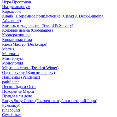
Игра Престолов
Имаджинариум
Каркассон
Кланк! Подземное приключение (Clank! A Deck-Building
Adventure)
Клинок и колдовство (Sword & Sorcery)
Кодовые имена (Codenames)
Кооперативные
Кромешная тьма
КвестМастер (Deckscape)
Мафия
Манчкин
Мистериум
Монополия
Мёртвый сезон (Dead of Winter)
Одень куклу (Вдягни ляльку)
Пандемия (Pandemic)
pathfinder
Песнь Льда и Огня
Покорение Марса
Правда или дело
Rory's Story Cubes (Сказочные кубики историй Рори)
Руммикуб
runebound
Семейные