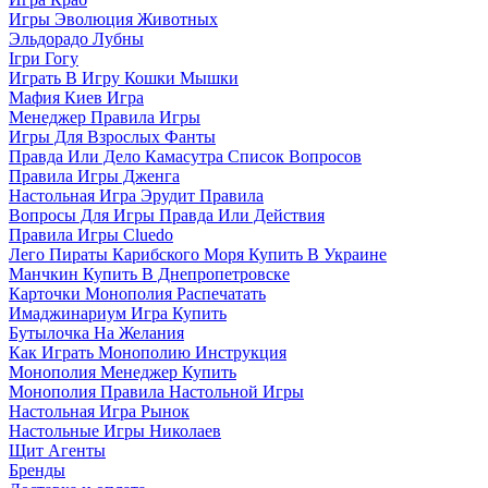
Игры Эволюция Животных
Эльдорадо Лубны
Ігри Гогу
Играть В Игру Кошки Мышки
Мафия Киев Игра
Менеджер Правила Игры
Игры Для Взрослых Фанты
Правда Или Дело Камасутра Список Вопросов
Правила Игры Дженга
Настольная Игра Эрудит Правила
Вопросы Для Игры Правда Или Действия
Правила Игры Cluedo
Лего Пираты Карибского Моря Купить В Украине
Манчкин Купить В Днепропетровске
Карточки Монополия Распечатать
Имаджинариум Игра Купить
Бутылочка На Желания
Как Играть Монополию Инструкция
Монополия Менеджер Купить
Монополия Правила Настольной Игры
Настольная Игра Рынок
Настольные Игры Николаев
Щит Агенты
Бренды