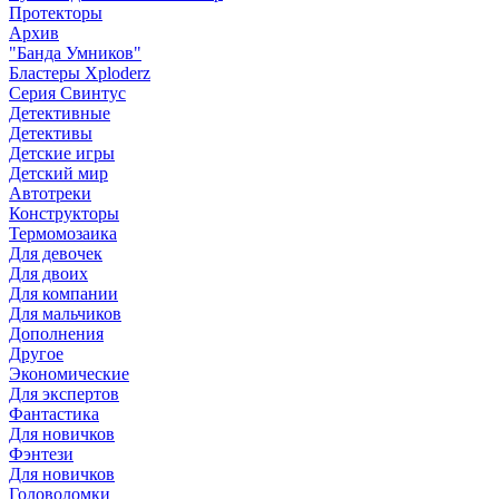
Протекторы
Архив
"Банда Умников"
Бластеры Xploderz
Cерия Свинтус
Детективные
Детективы
Детские игры
Детский мир
Автотреки
Конструкторы
Термомозаика
Для девочек
Для двоих
Для компании
Для мальчиков
Дополнения
Другое
Экономические
Для экспертов
Фантастика
Для новичков
Фэнтези
Для новичков
Головоломки