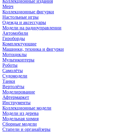
Коллекционные издания
Мерч
Коллекционные фигурки
Настольные игры
Одежда и аксессуары
Модели на радиоуправлении
Автомобили
Гироборды
Комплектующие
Машинки, техника и фигурки
Мотоциклы
Мультикоптеры
Роботы
Самолёты
Судомодели
Танки
Вертолёты
Моделирование
Афтермаркет
Инструменты
Коллекционные модели
Модели из дерева
Модельная химия
Сборные модели
Стапели и органайзеры