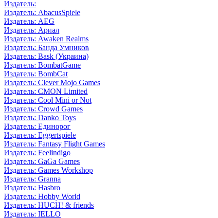
Издатель:
Издатель: AbacusSpiele
Издатель: AEG
Издатель: Ариал
Издатель: Awaken Realms
Издатель: Банда Умников
Издатель: Bask (Украина)
Издатель: BombatGame
Издатель: BombCat
Издатель: Clever Mojo Games
Издатель: CMON Limited
Издатель: Cool Mini or Not
Издатель: Crowd Games
Издатель: Danko Toys
Издатель: Единорог
Издатель: Eggertspiele
Издатель: Fantasy Flight Games
Издатель: Feelindigo
Издатель: GaGa Games
Издатель: Games Workshop
Издатель: Granna
Издатель: Hasbro
Издатель: Hobby World
Издатель: HUCH! & friends
Издатель: IELLO