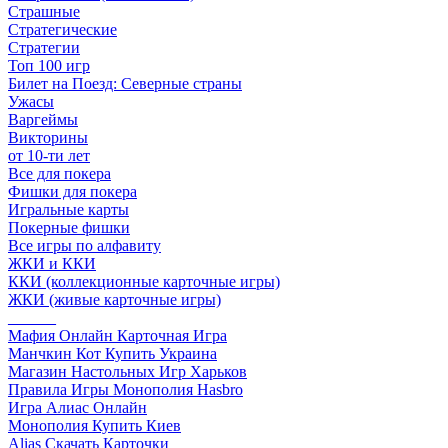
Страшные
Стратегические
Стратегии
Топ 100 игр
Билет на Поезд: Северные страны
Ужасы
Варгеймы
Викторины
от 10-ти лет
Все для покера
Фишки для покера
Игральные карты
Покерные фишки
Все игры по алфавиту
ЖКИ и ККИ
ККИ (коллекционные карточные игры)
ЖКИ (живые карточные игры)
______
Мафия Онлайн Карточная Игра
Манчкин Кот Купить Украина
Магазин Настольных Игр Харьков
Правила Игры Монополия Hasbro
Игра Алиас Онлайн
Монополия Купить Киев
Alias Скачать Карточки