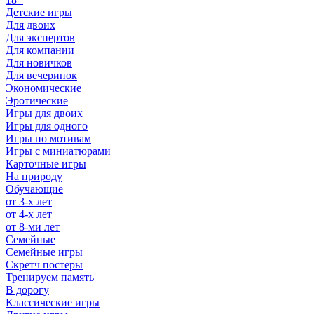
Детские игры
Для двоих
Для экспертов
Для компании
Для новичков
Для вечеринок
Экономические
Эротические
Игры для двоих
Игры для одного
Игры по мотивам
Игры с миниатюрами
Карточные игры
На природу
Обучающие
от 3-х лет
от 4-х лет
от 8-ми лет
Семейные
Семейные игры
Скретч постеры
Тренируем память
В дорогу
Классические игры