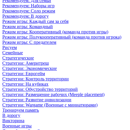
Рекомендуем: Для семьи
Рекомендуем: Наборы игр
Рекомендуем: Соло режим
Рекомендуем: В дорогу
Режим игры: Каждый сам за себя
Режим игры: Командный
Режим игры: Кооперативный (команда против игры)
Режим игры: Полукооперативный (команда против игрока)
Режим игры: С предателем
Рисуем
Семейные
Стратегические
Стратегии: Америтреш
Стратегии: Экономические
Стратегии: Еврогейм
Стратегии: Контроль территории
Стратегии: На кубиках
Стратегии: Обустройство территорий
Стратегии: Размещение рабочих (Meeple placement)
Стратегии: Развитие цивилизации
Стратегии: Wargame (Военные с миниатюрами)
Тренируем память
В дорогу
Викторина
Военные игры