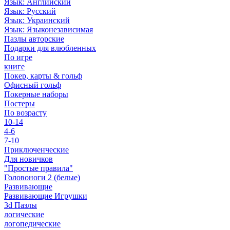
Язык: Английский
Язык: Русский
Язык: Украинский
Язык: Языконезависимая
Пазлы авторские
Подарки для влюбленных
По игре
книге
Покер, карты & гольф
Офисный гольф
Покерные наборы
Постеры
По возрасту
10-14
4-6
7-10
Приключенческие
Для новичков
"Простые правила"
Головоноги 2 (белые)
Развивающие
Развивающие Игрушки
3d Пазлы
логические
логопедические