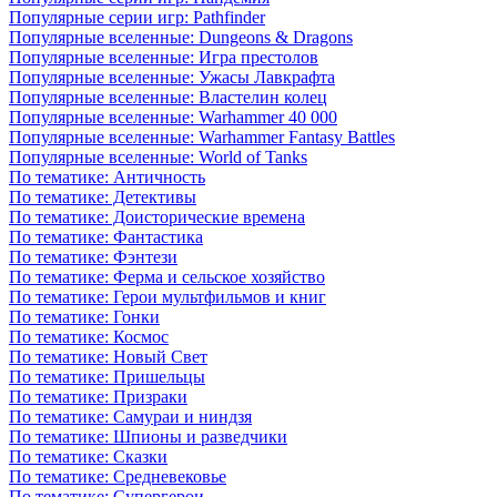
Популярные серии игр: Pathfinder
Популярные вселенные: Dungeons & Dragons
Популярные вселенные: Игра престолов
Популярные вселенные: Ужасы Лавкрафта
Популярные вселенные: Властелин колец
Популярные вселенные: Warhammer 40 000
Популярные вселенные: Warhammer Fantasy Battles
Популярные вселенные: World of Tanks
По тематике: Античность
По тематике: Детективы
По тематике: Доисторические времена
По тематике: Фантастика
По тематике: Фэнтези
По тематике: Ферма и сельское хозяйство
По тематике: Герои мультфильмов и книг
По тематике: Гонки
По тематике: Космос
По тематике: Новый Свет
По тематике: Пришельцы
По тематике: Призраки
По тематике: Самураи и ниндзя
По тематике: Шпионы и разведчики
По тематике: Сказки
По тематике: Средневековье
По тематике: Супергерои