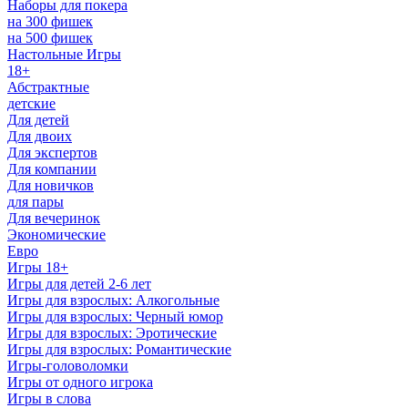
Наборы для покера
на 300 фишек
на 500 фишек
Настольные Игры
18+
Абстрактные
детские
Для детей
Для двоих
Для экспертов
Для компании
Для новичков
для пары
Для вечеринок
Экономические
Евро
Игры 18+
Игры для детей 2-6 лет
Игры для взрослых: Алкогольные
Игры для взрослых: Черный юмор
Игры для взрослых: Эротические
Игры для взрослых: Романтические
Игры-головоломки
Игры от одного игрока
Игры в слова