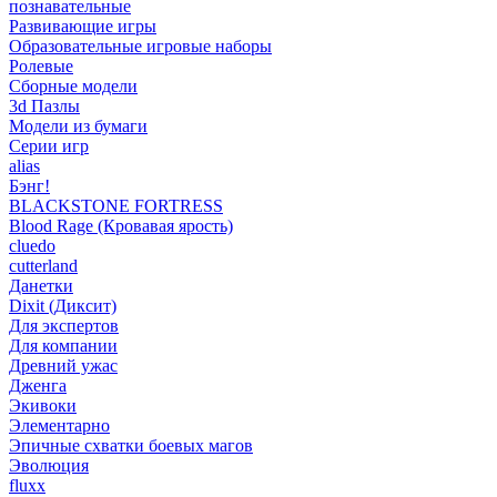
познавательные
Развивающие игры
Образовательные игровые наборы
Ролевые
Сборные модели
3d Пазлы
Модели из бумаги
Серии игр
alias
Бэнг!
BLACKSTONE FORTRESS
Blood Rage (Кровавая ярость)
cluedo
cutterland
Данетки
Dixit (Диксит)
Для экспертов
Для компании
Древний ужас
Дженга
Экивоки
Элементарно
Эпичные схватки боевых магов
Эволюция
fluxx