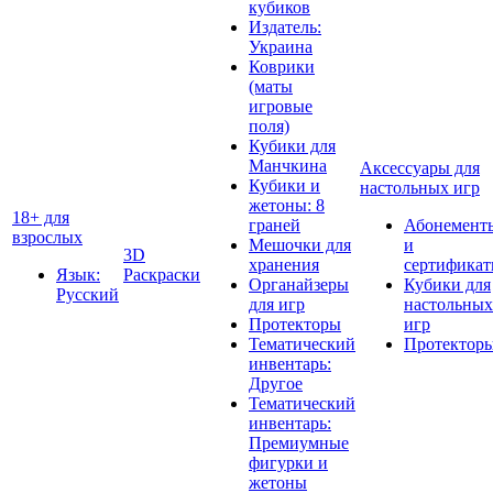
кубиков
Издатель:
Украина
Коврики
(маты
игровые
поля)
Кубики для
Манчкина
Аксессуары для
Кубики и
настольных игр
жетоны: 8
18+ для
граней
Абонемент
взрослых
Мешочки для
и
3D
хранения
сертифика
Язык:
Раскраски
Органайзеры
Кубики для
Русский
для игр
настольных
Протекторы
игр
Тематический
Протектор
инвентарь:
Другое
Тематический
инвентарь:
Премиумные
фигурки и
жетоны