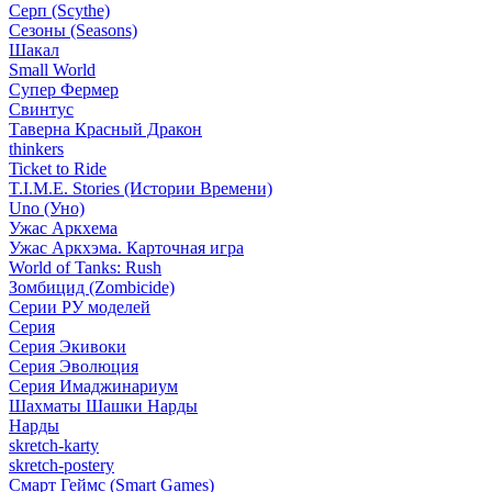
Серп (Scythe)
Сезоны (Seasons)
Шакал
Small World
Супер Фермер
Свинтус
Таверна Красный Дракон
thinkers
Ticket to Ride
T.I.M.E. Stories (Истории Времени)
Uno (Уно)
Ужас Аркхема
Ужас Аркхэма. Карточная игра
World of Tanks: Rush
Зомбицид (Zombicide)
Серии РУ моделей
Серия
Серия Экивоки
Серия Эволюция
Серия Имаджинариум
Шахматы Шашки Нарды
Нарды
skretch-karty
skretch-postery
Смарт Геймс (Smart Games)