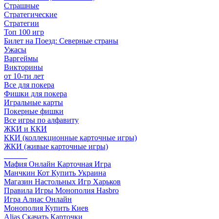
Страшные
Стратегические
Стратегии
Топ 100 игр
Билет на Поезд: Северные страны
Ужасы
Варгеймы
Викторины
от 10-ти лет
Все для покера
Фишки для покера
Игральные карты
Покерные фишки
Все игры по алфавиту
ЖКИ и ККИ
ККИ (коллекционные карточные игры)
ЖКИ (живые карточные игры)
______
Мафия Онлайн Карточная Игра
Манчкин Кот Купить Украина
Магазин Настольных Игр Харьков
Правила Игры Монополия Hasbro
Игра Алиас Онлайн
Монополия Купить Киев
Alias Скачать Карточки