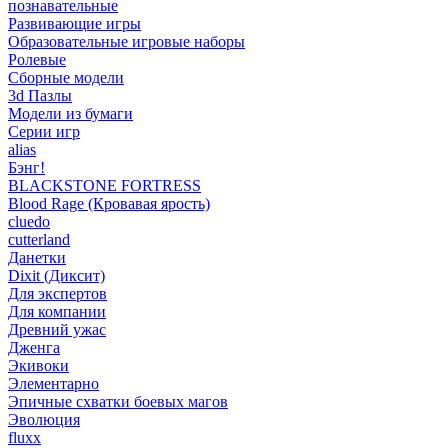
познавательные
Развивающие игры
Образовательные игровые наборы
Ролевые
Сборные модели
3d Пазлы
Модели из бумаги
Серии игр
alias
Бэнг!
BLACKSTONE FORTRESS
Blood Rage (Кровавая ярость)
cluedo
cutterland
Данетки
Dixit (Диксит)
Для экспертов
Для компании
Древний ужас
Дженга
Экивоки
Элементарно
Эпичные схватки боевых магов
Эволюция
fluxx