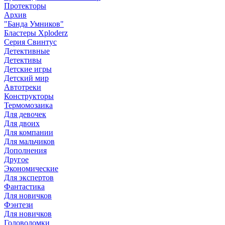
Протекторы
Архив
"Банда Умников"
Бластеры Xploderz
Cерия Свинтус
Детективные
Детективы
Детские игры
Детский мир
Автотреки
Конструкторы
Термомозаика
Для девочек
Для двоих
Для компании
Для мальчиков
Дополнения
Другое
Экономические
Для экспертов
Фантастика
Для новичков
Фэнтези
Для новичков
Головоломки