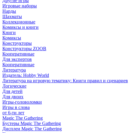
Другие игры
Игровые наборы
Нарды
Шахматы
Коллекционные
Комиксы и книги
Книги
Комиксы
Конструкторы
Конструкторы ZOOB
Кооперативные
Для экспертов
Кооперативные
Литература
Издатель: Hobby World
Литература на игровую тематику: Книги правил и сценариев
Логические
Для детей
Для двоих
Игры-головоломки
Игры в слова
от 6-ти лет
Magic The Gathering
Бустеры Magic The Gathering
Дисплеи Magic The Gathering