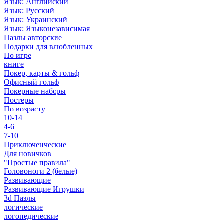
Язык: Английский
Язык: Русский
Язык: Украинский
Язык: Языконезависимая
Пазлы авторские
Подарки для влюбленных
По игре
книге
Покер, карты & гольф
Офисный гольф
Покерные наборы
Постеры
По возрасту
10-14
4-6
7-10
Приключенческие
Для новичков
"Простые правила"
Головоноги 2 (белые)
Развивающие
Развивающие Игрушки
3d Пазлы
логические
логопедические