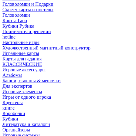
Головоломки и Подарки
Cкретч карты и постеры
Головоломки
Карты Таро
Кубики Рубика
Приниматели решений
hotline
Настольные игры
Художественный магнитный конструктор
Игральные карты
Карты для гадания
КЛАССИЧЕСКИЕ
Игровые аксессуары
Альбомы
Башни, стаканы & мешочки
Для экспертов
Игровые элементы
Игры от одного игрока
Каунтеры
книге
Коробочки
Кубики
Литература и каталоги
Органайзеры
Игровые системы