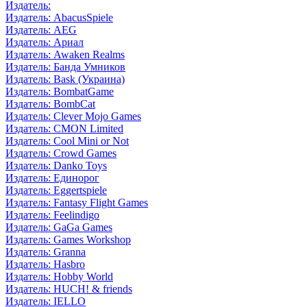
Издатель:
Издатель: AbacusSpiele
Издатель: AEG
Издатель: Ариал
Издатель: Awaken Realms
Издатель: Банда Умников
Издатель: Bask (Украина)
Издатель: BombatGame
Издатель: BombCat
Издатель: Clever Mojo Games
Издатель: CMON Limited
Издатель: Cool Mini or Not
Издатель: Crowd Games
Издатель: Danko Toys
Издатель: Единорог
Издатель: Eggertspiele
Издатель: Fantasy Flight Games
Издатель: Feelindigo
Издатель: GaGa Games
Издатель: Games Workshop
Издатель: Granna
Издатель: Hasbro
Издатель: Hobby World
Издатель: HUCH! & friends
Издатель: IELLO