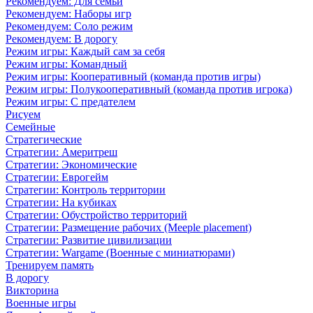
Рекомендуем: Для семьи
Рекомендуем: Наборы игр
Рекомендуем: Соло режим
Рекомендуем: В дорогу
Режим игры: Каждый сам за себя
Режим игры: Командный
Режим игры: Кооперативный (команда против игры)
Режим игры: Полукооперативный (команда против игрока)
Режим игры: С предателем
Рисуем
Семейные
Стратегические
Стратегии: Америтреш
Стратегии: Экономические
Стратегии: Еврогейм
Стратегии: Контроль территории
Стратегии: На кубиках
Стратегии: Обустройство территорий
Стратегии: Размещение рабочих (Meeple placement)
Стратегии: Развитие цивилизации
Стратегии: Wargame (Военные с миниатюрами)
Тренируем память
В дорогу
Викторина
Военные игры