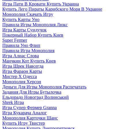
Игра Пати В Кровати Купить Украина
Купить Лего Пираты Карибского Моря В Украине
Монополия Скачать Игру
Купить Карты Уно
Правила Игры Монополия Люкс
Игра Карты Сундучок
Покерный Набор Купить Киев
Super Fermer
Правила Уно Флип
Правила Игра Монополия
Игра Алиас Слова
Манчкин Кот Купить Киев
Игра Шрек Навсегда
Игра Фараон Карты
Мистер Х Одесса
Монополия Херсон
Деньги Для Игры Монополия Распечатать
Задания Для Игры Бутылочка
Ельдорадо Новоград Волинський
Shrek Игра
Игра Супер Фермер Granna
Игра Кукарача Аналог
Монополия Карточки Шанс
Купить Игру Твистер
Монополия Купить Днепропетровск