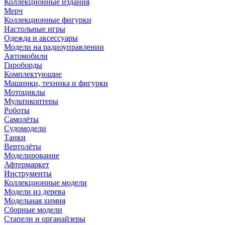
Коллекционные издания
Мерч
Коллекционные фигурки
Настольные игры
Одежда и аксессуары
Модели на радиоуправлении
Автомобили
Гироборды
Комплектующие
Машинки, техника и фигурки
Мотоциклы
Мультикоптеры
Роботы
Самолёты
Судомодели
Танки
Вертолёты
Моделирование
Афтермаркет
Инструменты
Коллекционные модели
Модели из дерева
Модельная химия
Сборные модели
Стапели и органайзеры