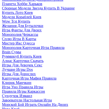
Планета Хобби Харьков
Сборные Модели Звезда Купить В Украине
Купить Лото Киев
Модели Кораблей Киев
Wow Tcg Купить
Желания Для Бутылочки
Игра Фанты Для Двоих
Монополия Черкассы
Сплю Игра В Карты
Мистер Икс Одесса
Монополия Карточная Игра Правила
Brain Сумы
Руммикуб Купить Киев
Алиас Карточки Скачать
Игры Для Девочек Секс
Лучшие Игры Dos
Игры Для Дорослих
Карточная Игра Мафия Правила
Клирик Манчкин
Игра Уно Правила Игры
Правила Игры Каркассон
Сундучок Измаил
Завоеватели Настольная Игра
Морской Бой Играть Онлайн На Двоих
Игра Краб