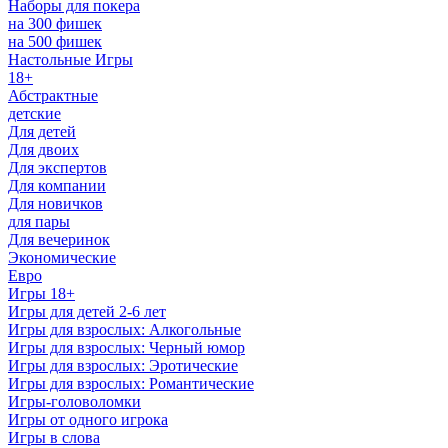
Наборы для покера
на 300 фишек
на 500 фишек
Настольные Игры
18+
Абстрактные
детские
Для детей
Для двоих
Для экспертов
Для компании
Для новичков
для пары
Для вечеринок
Экономические
Евро
Игры 18+
Игры для детей 2-6 лет
Игры для взрослых: Алкогольные
Игры для взрослых: Черный юмор
Игры для взрослых: Эротические
Игры для взрослых: Романтические
Игры-головоломки
Игры от одного игрока
Игры в слова