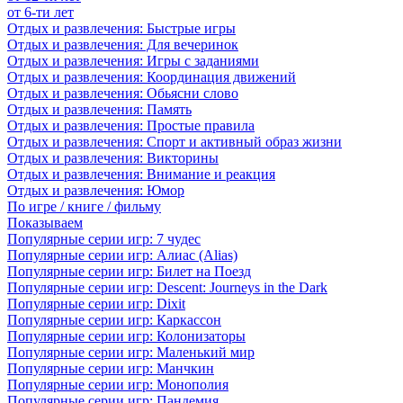
от 6-ти лет
Отдых и развлечения: Быстрые игры
Отдых и развлечения: Для вечеринок
Отдых и развлечения: Игры с заданиями
Отдых и развлечения: Координация движений
Отдых и развлечения: Обьясни слово
Отдых и развлечения: Память
Отдых и развлечения: Простые правила
Отдых и развлечения: Спорт и активный образ жизни
Отдых и развлечения: Викторины
Отдых и развлечения: Внимание и реакция
Отдых и развлечения: Юмор
По игре / книге / фильму
Показываем
Популярные серии игр: 7 чудес
Популярные серии игр: Алиас (Alias)
Популярные серии игр: Билет на Поезд
Популярные серии игр: Descent: Journeys in the Dark
Популярные серии игр: Dixit
Популярные серии игр: Каркассон
Популярные серии игр: Колонизаторы
Популярные серии игр: Маленький мир
Популярные серии игр: Манчкин
Популярные серии игр: Монополия
Популярные серии игр: Пандемия