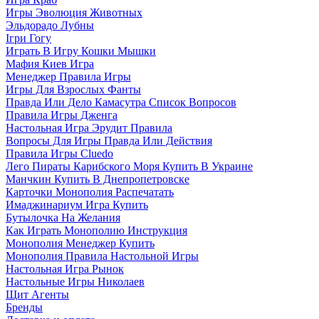
Игры Эволюция Животных
Эльдорадо Лубны
Ігри Гогу
Играть В Игру Кошки Мышки
Мафия Киев Игра
Менеджер Правила Игры
Игры Для Взрослых Фанты
Правда Или Дело Камасутра Список Вопросов
Правила Игры Дженга
Настольная Игра Эрудит Правила
Вопросы Для Игры Правда Или Действия
Правила Игры Cluedo
Лего Пираты Карибского Моря Купить В Украине
Манчкин Купить В Днепропетровске
Карточки Монополия Распечатать
Имаджинариум Игра Купить
Бутылочка На Желания
Как Играть Монополию Инструкция
Монополия Менеджер Купить
Монополия Правила Настольной Игры
Настольная Игра Рынок
Настольные Игры Николаев
Щит Агенты
Бренды