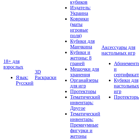
кубиков
Издатель:
Украина
Коврики
(маты
игровые
поля)
Кубики для
Манчкина
Аксессуары для
Кубики и
настольных игр
жетоны: 8
18+ для
граней
Абонемент
взрослых
Мешочки для
и
3D
хранения
сертифика
Язык:
Раскраски
Органайзеры
Кубики для
Русский
для игр
настольных
Протекторы
игр
Тематический
Протектор
инвентарь:
Другое
Тематический
инвентарь:
Премиумные
фигурки и
жетоны