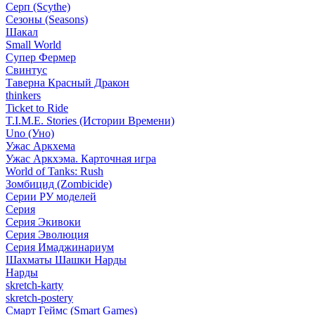
Серп (Scythe)
Сезоны (Seasons)
Шакал
Small World
Супер Фермер
Свинтус
Таверна Красный Дракон
thinkers
Ticket to Ride
T.I.M.E. Stories (Истории Времени)
Uno (Уно)
Ужас Аркхема
Ужас Аркхэма. Карточная игра
World of Tanks: Rush
Зомбицид (Zombicide)
Серии РУ моделей
Серия
Серия Экивоки
Серия Эволюция
Серия Имаджинариум
Шахматы Шашки Нарды
Нарды
skretch-karty
skretch-postery
Смарт Геймс (Smart Games)