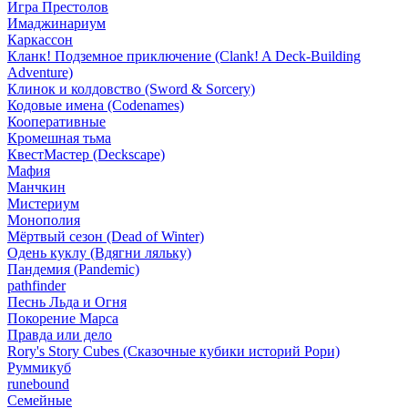
Игра Престолов
Имаджинариум
Каркассон
Кланк! Подземное приключение (Clank! A Deck-Building
Adventure)
Клинок и колдовство (Sword & Sorcery)
Кодовые имена (Codenames)
Кооперативные
Кромешная тьма
КвестМастер (Deckscape)
Мафия
Манчкин
Мистериум
Монополия
Мёртвый сезон (Dead of Winter)
Одень куклу (Вдягни ляльку)
Пандемия (Pandemic)
pathfinder
Песнь Льда и Огня
Покорение Марса
Правда или дело
Rory's Story Cubes (Сказочные кубики историй Рори)
Руммикуб
runebound
Семейные