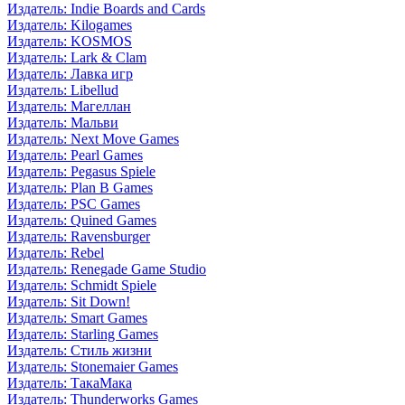
Издатель: Indie Boards and Cards
Издатель: Kilogames
Издатель: KOSMOS
Издатель: Lark & Clam
Издатель: Лавка игр
Издатель: Libellud
Издатель: Магеллан
Издатель: Мальви
Издатель: Next Move Games
Издатель: Pearl Games
Издатель: Pegasus Spiele
Издатель: Plan B Games
Издатель: PSC Games
Издатель: Quined Games
Издатель: Ravensburger
Издатель: Rebel
Издатель: Renegade Game Studio
Издатель: Schmidt Spiele
Издатель: Sit Down!
Издатель: Smart Games
Издатель: Starling Games
Издатель: Стиль жизни
Издатель: Stonemaier Games
Издатель: ТакаМака
Издатель: Thunderworks Games