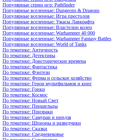
Популярные серии игр: Pathfinder
Популярные вселенные: Dungeons & Dragons
Популярные вселенные: Игра престолов
Популярные вселенные: Ужасы Лавкрафта
Популярные вселенные: Властелин колец
Популярные вселенные: Warhammer 40 000
Популярные вселенные: Warhammer Fantasy Battles
Популярные вселенные: World of Tanks
По тематике: Античность
По тематике: Детективы
По тематике: Доисторические времена
По тематике: Фантастика
По тематике: Фэнтези
По тематике: Ферма и сельское хозяйство
По тематике: Герои мультфильмов и книг
По тематике: Гонки
По тематике: Космос
По тематике: Новый Свет
По тематике: Пришельцы
По тематике: Призраки
По тематике: Самураи и ниндзя
По тематике: Шпионы и разведчики
По тематике: Сказки
По тематике: Средневековье
По тематике: Супергерои