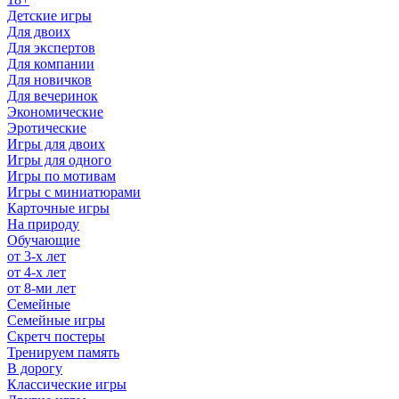
Детские игры
Для двоих
Для экспертов
Для компании
Для новичков
Для вечеринок
Экономические
Эротические
Игры для двоих
Игры для одного
Игры по мотивам
Игры с миниатюрами
Карточные игры
На природу
Обучающие
от 3-х лет
от 4-х лет
от 8-ми лет
Семейные
Семейные игры
Скретч постеры
Тренируем память
В дорогу
Классические игры