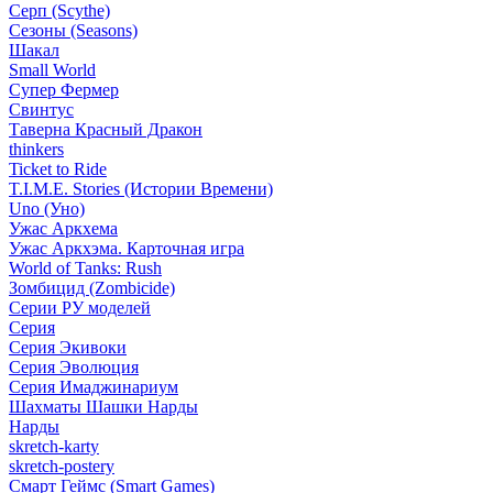
Серп (Scythe)
Сезоны (Seasons)
Шакал
Small World
Супер Фермер
Свинтус
Таверна Красный Дракон
thinkers
Ticket to Ride
T.I.M.E. Stories (Истории Времени)
Uno (Уно)
Ужас Аркхема
Ужас Аркхэма. Карточная игра
World of Tanks: Rush
Зомбицид (Zombicide)
Серии РУ моделей
Серия
Серия Экивоки
Серия Эволюция
Серия Имаджинариум
Шахматы Шашки Нарды
Нарды
skretch-karty
skretch-postery
Смарт Геймс (Smart Games)