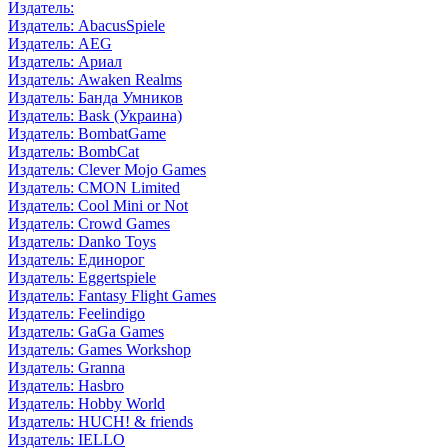
Издатель:
Издатель: AbacusSpiele
Издатель: AEG
Издатель: Ариал
Издатель: Awaken Realms
Издатель: Банда Умников
Издатель: Bask (Украина)
Издатель: BombatGame
Издатель: BombCat
Издатель: Clever Mojo Games
Издатель: CMON Limited
Издатель: Cool Mini or Not
Издатель: Crowd Games
Издатель: Danko Toys
Издатель: Единорог
Издатель: Eggertspiele
Издатель: Fantasy Flight Games
Издатель: Feelindigo
Издатель: GaGa Games
Издатель: Games Workshop
Издатель: Granna
Издатель: Hasbro
Издатель: Hobby World
Издатель: HUCH! & friends
Издатель: IELLO