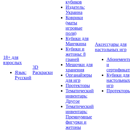
кубиков
Издатель:
Украина
Коврики
(маты
игровые
поля)
Кубики для
Манчкина
Аксессуары для
Кубики и
настольных игр
жетоны: 8
18+ для
граней
Абонемент
взрослых
Мешочки для
и
3D
хранения
сертифика
Язык:
Раскраски
Органайзеры
Кубики для
Русский
для игр
настольных
Протекторы
игр
Тематический
Протектор
инвентарь:
Другое
Тематический
инвентарь:
Премиумные
фигурки и
жетоны