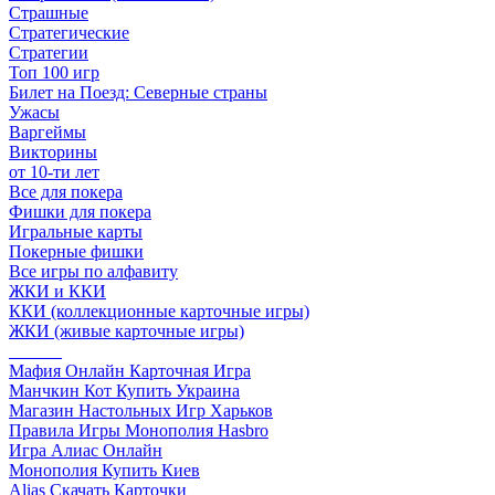
Страшные
Стратегические
Стратегии
Топ 100 игр
Билет на Поезд: Северные страны
Ужасы
Варгеймы
Викторины
от 10-ти лет
Все для покера
Фишки для покера
Игральные карты
Покерные фишки
Все игры по алфавиту
ЖКИ и ККИ
ККИ (коллекционные карточные игры)
ЖКИ (живые карточные игры)
______
Мафия Онлайн Карточная Игра
Манчкин Кот Купить Украина
Магазин Настольных Игр Харьков
Правила Игры Монополия Hasbro
Игра Алиас Онлайн
Монополия Купить Киев
Alias Скачать Карточки