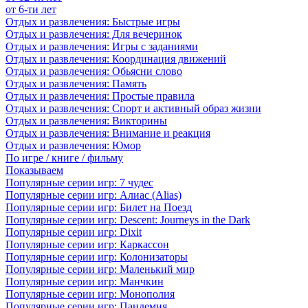
от 6-ти лет
Отдых и развлечения: Быстрые игры
Отдых и развлечения: Для вечеринок
Отдых и развлечения: Игры с заданиями
Отдых и развлечения: Координация движений
Отдых и развлечения: Обьясни слово
Отдых и развлечения: Память
Отдых и развлечения: Простые правила
Отдых и развлечения: Спорт и активный образ жизни
Отдых и развлечения: Викторины
Отдых и развлечения: Внимание и реакция
Отдых и развлечения: Юмор
По игре / книге / фильму
Показываем
Популярные серии игр: 7 чудес
Популярные серии игр: Алиас (Alias)
Популярные серии игр: Билет на Поезд
Популярные серии игр: Descent: Journeys in the Dark
Популярные серии игр: Dixit
Популярные серии игр: Каркассон
Популярные серии игр: Колонизаторы
Популярные серии игр: Маленький мир
Популярные серии игр: Манчкин
Популярные серии игр: Монополия
Популярные серии игр: Пандемия