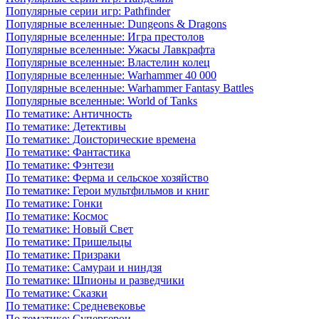
Популярные серии игр: Pathfinder
Популярные вселенные: Dungeons & Dragons
Популярные вселенные: Игра престолов
Популярные вселенные: Ужасы Лавкрафта
Популярные вселенные: Властелин колец
Популярные вселенные: Warhammer 40 000
Популярные вселенные: Warhammer Fantasy Battles
Популярные вселенные: World of Tanks
По тематике: Античность
По тематике: Детективы
По тематике: Доисторические времена
По тематике: Фантастика
По тематике: Фэнтези
По тематике: Ферма и сельское хозяйство
По тематике: Герои мультфильмов и книг
По тематике: Гонки
По тематике: Космос
По тематике: Новый Свет
По тематике: Пришельцы
По тематике: Призраки
По тематике: Самураи и ниндзя
По тематике: Шпионы и разведчики
По тематике: Сказки
По тематике: Средневековье
По тематике: Супергерои