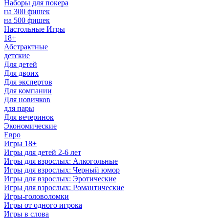
Наборы для покера
на 300 фишек
на 500 фишек
Настольные Игры
18+
Абстрактные
детские
Для детей
Для двоих
Для экспертов
Для компании
Для новичков
для пары
Для вечеринок
Экономические
Евро
Игры 18+
Игры для детей 2-6 лет
Игры для взрослых: Алкогольные
Игры для взрослых: Черный юмор
Игры для взрослых: Эротические
Игры для взрослых: Романтические
Игры-головоломки
Игры от одного игрока
Игры в слова