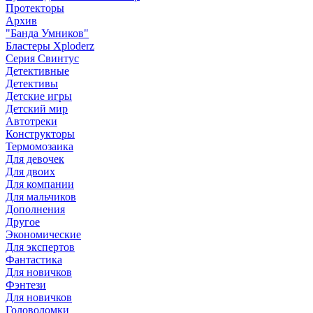
Протекторы
Архив
"Банда Умников"
Бластеры Xploderz
Cерия Свинтус
Детективные
Детективы
Детские игры
Детский мир
Автотреки
Конструкторы
Термомозаика
Для девочек
Для двоих
Для компании
Для мальчиков
Дополнения
Другое
Экономические
Для экспертов
Фантастика
Для новичков
Фэнтези
Для новичков
Головоломки