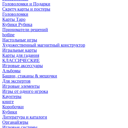
Головоломки и Подарки
Cкретч карты и постеры
Головоломки
Карты Таро
Кубики Рубика
Приниматели решений
hotline
Настольные игры
Художественный магнитный конструктор
Игральные карты
Карты для гадания
КЛАССИЧЕСКИЕ
Игровые аксессуары
Альбомы
Башни, стаканы & мешочки
Для экспертов
Игровые элементы
Игры от одного игрока
Каунтеры
книге
Коробочки
Кубики
Литература и каталоги
Органайзеры
Игровые системы