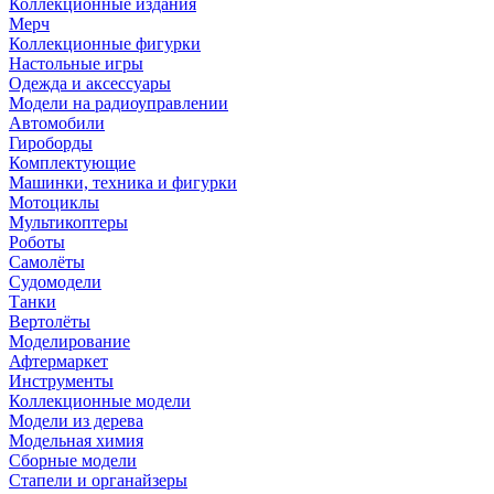
Коллекционные издания
Мерч
Коллекционные фигурки
Настольные игры
Одежда и аксессуары
Модели на радиоуправлении
Автомобили
Гироборды
Комплектующие
Машинки, техника и фигурки
Мотоциклы
Мультикоптеры
Роботы
Самолёты
Судомодели
Танки
Вертолёты
Моделирование
Афтермаркет
Инструменты
Коллекционные модели
Модели из дерева
Модельная химия
Сборные модели
Стапели и органайзеры