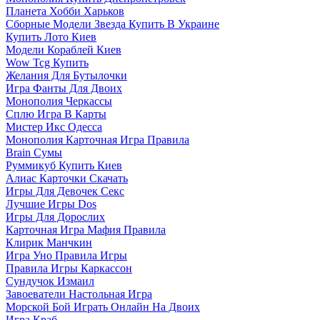
Планета Хобби Харьков
Сборные Модели Звезда Купить В Украине
Купить Лото Киев
Модели Кораблей Киев
Wow Tcg Купить
Желания Для Бутылочки
Игра Фанты Для Двоих
Монополия Черкассы
Сплю Игра В Карты
Мистер Икс Одесса
Монополия Карточная Игра Правила
Brain Сумы
Руммикуб Купить Киев
Алиас Карточки Скачать
Игры Для Девочек Секс
Лучшие Игры Dos
Игры Для Дорослих
Карточная Игра Мафия Правила
Клирик Манчкин
Игра Уно Правила Игры
Правила Игры Каркассон
Сундучок Измаил
Завоеватели Настольная Игра
Морской Бой Играть Онлайн На Двоих
Игра Краб