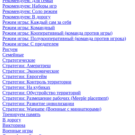
Рекомендуем: Для семьи
Рекомендуем: Наборы игр
Рекомендуем: Соло режим
Рекомендуем: В дорогу
Режим игры: Каждый сам за себя
Режим игры: Командный
Режим игры: Кооперативный (команда против игры)
Режим игры: Полукооперативный (команда против игрока)
Режим игры: С предателем
Рисуем
Семейные
Стратегические
Стратегии: Америтреш
Стратегии: Экономические
Стратегии: Еврогейм
Стратегии: Контроль территории
Стратегии: На кубиках
Стратегии: Обустройство территорий
Стратегии: Размещение рабочих (Meeple placement)
Стратегии: Развитие цивилизации
Стратегии: Wargame (Военные с миниатюрами)
Тренируем память
В дорогу
Викторина
Военные игры