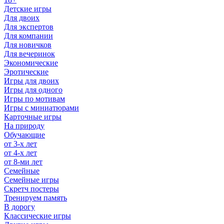
Детские игры
Для двоих
Для экспертов
Для компании
Для новичков
Для вечеринок
Экономические
Эротические
Игры для двоих
Игры для одного
Игры по мотивам
Игры с миниатюрами
Карточные игры
На природу
Обучающие
от 3-х лет
от 4-х лет
от 8-ми лет
Семейные
Семейные игры
Скретч постеры
Тренируем память
В дорогу
Классические игры