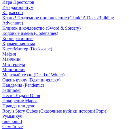
Игра Престолов
Имаджинариум
Каркассон
Кланк! Подземное приключение (Clank! A Deck-Building
Adventure)
Клинок и колдовство (Sword & Sorcery)
Кодовые имена (Codenames)
Кооперативные
Кромешная тьма
КвестМастер (Deckscape)
Мафия
Манчкин
Мистериум
Монополия
Мёртвый сезон (Dead of Winter)
Одень куклу (Вдягни ляльку)
Пандемия (Pandemic)
pathfinder
Песнь Льда и Огня
Покорение Марса
Правда или дело
Rory's Story Cubes (Сказочные кубики историй Рори)
Руммикуб
runebound
Семейные