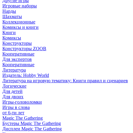
Другие игры
Игровые наборы
Нарды
Шахматы
Коллекционные
Комиксы и книги
Книги
Комиксы
Конструкторы
Конструкторы ZOOB
Кооперативные
Для экспертов
Кооперативные
Литература
Издатель: Hobby World
Литература на игровую тематику: Книги правил и сценариев
Логические
Для детей
Для двоих
Игры-головоломки
Игры в слова
от 6-ти лет
Magic The Gathering
Бустеры Magic The Gathering
Дисплеи Magic The Gathering