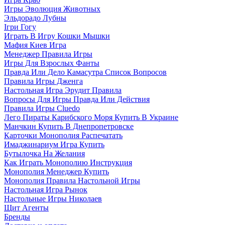
Игры Эволюция Животных
Эльдорадо Лубны
Ігри Гогу
Играть В Игру Кошки Мышки
Мафия Киев Игра
Менеджер Правила Игры
Игры Для Взрослых Фанты
Правда Или Дело Камасутра Список Вопросов
Правила Игры Дженга
Настольная Игра Эрудит Правила
Вопросы Для Игры Правда Или Действия
Правила Игры Cluedo
Лего Пираты Карибского Моря Купить В Украине
Манчкин Купить В Днепропетровске
Карточки Монополия Распечатать
Имаджинариум Игра Купить
Бутылочка На Желания
Как Играть Монополию Инструкция
Монополия Менеджер Купить
Монополия Правила Настольной Игры
Настольная Игра Рынок
Настольные Игры Николаев
Щит Агенты
Бренды