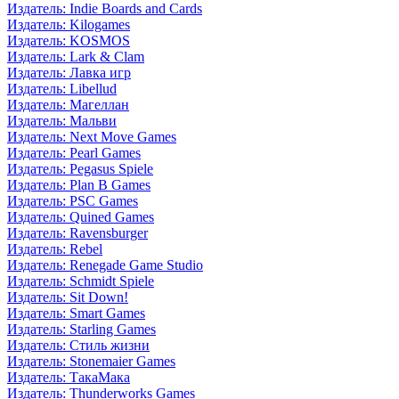
Издатель: Indie Boards and Cards
Издатель: Kilogames
Издатель: KOSMOS
Издатель: Lark & Clam
Издатель: Лавка игр
Издатель: Libellud
Издатель: Магеллан
Издатель: Мальви
Издатель: Next Move Games
Издатель: Pearl Games
Издатель: Pegasus Spiele
Издатель: Plan B Games
Издатель: PSC Games
Издатель: Quined Games
Издатель: Ravensburger
Издатель: Rebel
Издатель: Renegade Game Studio
Издатель: Schmidt Spiele
Издатель: Sit Down!
Издатель: Smart Games
Издатель: Starling Games
Издатель: Стиль жизни
Издатель: Stonemaier Games
Издатель: ТакаМака
Издатель: Thunderworks Games