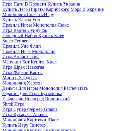
Игра Пати В Кровати Купить Украина
Купить Лего Пираты Карибского Моря В Украине
Монополия Скачать Игру
Купить Карты Уно
Правила Игры Монополия Люкс
Игра Карты Сундучок
Покерный Набор Купить Киев
Super Fermer
Правила Уно Флип
Правила Игра Монополия
Игра Алиас Слова
Манчкин Кот Купить Киев
Игра Шрек Навсегда
Игра Фараон Карты
Мистер Х Одесса
Монополия Херсон
Деньги Для Игры Монополия Распечатать
Задания Для Игры Бутылочка
Ельдорадо Новоград Волинський
Shrek Игра
Игра Супер Фермер Granna
Игра Кукарача Аналог
Монополия Карточки Шанс
Купить Игру Твистер
Монополия Купить Днепропетровск