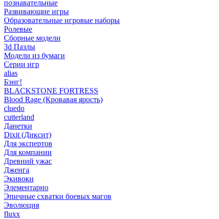
познавательные
Развивающие игры
Образовательные игровые наборы
Ролевые
Сборные модели
3d Пазлы
Модели из бумаги
Серии игр
alias
Бэнг!
BLACKSTONE FORTRESS
Blood Rage (Кровавая ярость)
cluedo
cutterland
Данетки
Dixit (Диксит)
Для экспертов
Для компании
Древний ужас
Дженга
Экивоки
Элементарно
Эпичные схватки боевых магов
Эволюция
fluxx