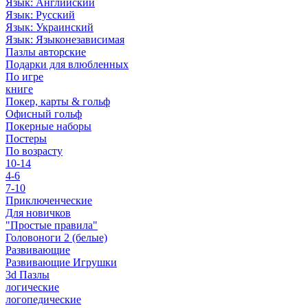
Язык: Английский
Язык: Русский
Язык: Украинский
Язык: Языконезависимая
Пазлы авторские
Подарки для влюбленных
По игре
книге
Покер, карты & гольф
Офисный гольф
Покерные наборы
Постеры
По возрасту
10-14
4-6
7-10
Приключенческие
Для новичков
"Простые правила"
Головоноги 2 (белые)
Развивающие
Развивающие Игрушки
3d Пазлы
логические
логопедические