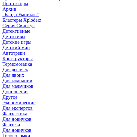
Протекторы
Архив
"Банда Умников"
Бластеры Xploderz
Cерия Свинтус
Детективные
Детективы
Детские игры
Детский мир
Автотреки
Конструкторы
Термомозаика
Для девочек
Для двоих
Для компании
Для мальчиков
Дополнения
Другое
Экономические
Для экспертов
Фантастика
Для новичков
Фэнтези
Для новичков
Головоломки