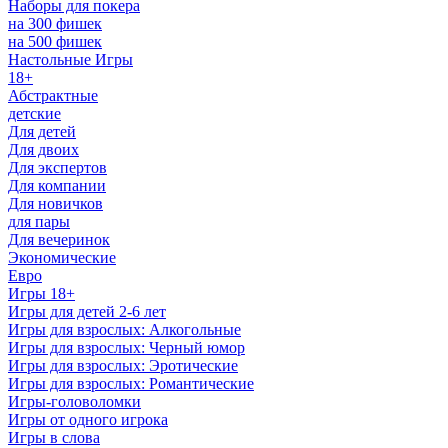
Наборы для покера
на 300 фишек
на 500 фишек
Настольные Игры
18+
Абстрактные
детские
Для детей
Для двоих
Для экспертов
Для компании
Для новичков
для пары
Для вечеринок
Экономические
Евро
Игры 18+
Игры для детей 2-6 лет
Игры для взрослых: Алкогольные
Игры для взрослых: Черный юмор
Игры для взрослых: Эротические
Игры для взрослых: Романтические
Игры-головоломки
Игры от одного игрока
Игры в слова