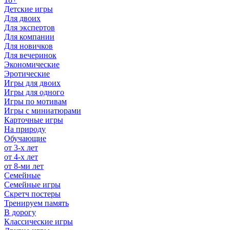
Детские игры
Для двоих
Для экспертов
Для компании
Для новичков
Для вечеринок
Экономические
Эротические
Игры для двоих
Игры для одного
Игры по мотивам
Игры с миниатюрами
Карточные игры
На природу
Обучающие
от 3-х лет
от 4-х лет
от 8-ми лет
Семейные
Семейные игры
Скретч постеры
Тренируем память
В дорогу
Классические игры