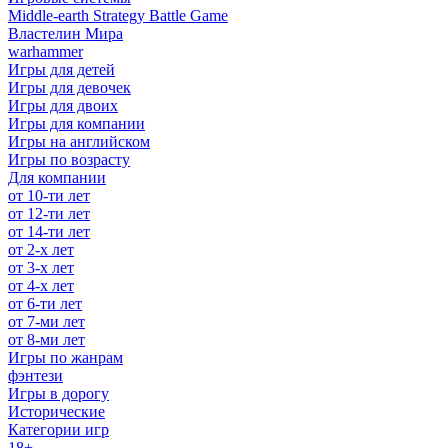
Middle-earth Strategy Battle Game
Властелин Мира
warhammer
Игры для детей
Игры для девочек
Игры для двоих
Игры для компании
Игры на английском
Игры по возрасту
Для компании
от 10-ти лет
от 12-ти лет
от 14-ти лет
от 2-х лет
от 3-х лет
от 4-х лет
от 6-ти лет
от 7-ми лет
от 8-ми лет
Игры по жанрам
фэнтези
Игры в дорогу
Исторические
Категории игр
18+