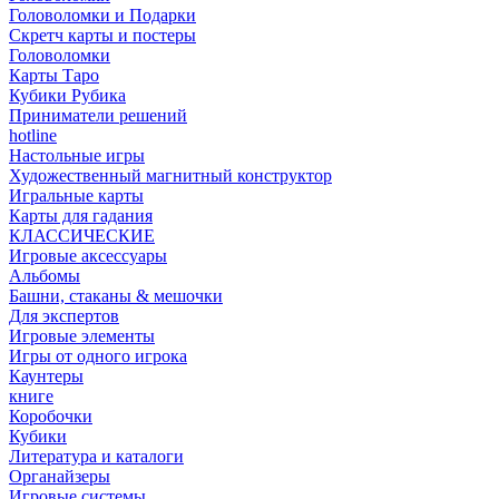
Головоломки и Подарки
Cкретч карты и постеры
Головоломки
Карты Таро
Кубики Рубика
Приниматели решений
hotline
Настольные игры
Художественный магнитный конструктор
Игральные карты
Карты для гадания
КЛАССИЧЕСКИЕ
Игровые аксессуары
Альбомы
Башни, стаканы & мешочки
Для экспертов
Игровые элементы
Игры от одного игрока
Каунтеры
книге
Коробочки
Кубики
Литература и каталоги
Органайзеры
Игровые системы