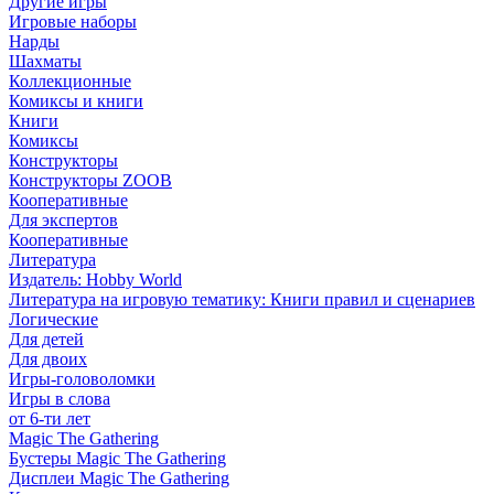
Другие игры
Игровые наборы
Нарды
Шахматы
Коллекционные
Комиксы и книги
Книги
Комиксы
Конструкторы
Конструкторы ZOOB
Кооперативные
Для экспертов
Кооперативные
Литература
Издатель: Hobby World
Литература на игровую тематику: Книги правил и сценариев
Логические
Для детей
Для двоих
Игры-головоломки
Игры в слова
от 6-ти лет
Magic The Gathering
Бустеры Magic The Gathering
Дисплеи Magic The Gathering