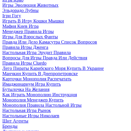
Игры Эволюция Животных
Эльдорадо Лубны
Ігри Гогу
Играть В Игру Кошки Мышки
Мафия Киев Игра
Менеджер Правила Игры
Игры Для Взрослых Фанты
Правда Или Дело Камасутра Список Вопросов
Правила Игры Дженга
Настольная Игра Эрудит Правила
Вопросы Для Игры Правда Или Действия
Правила Игры Cluedo
Лего Пираты Карибского Моря Купить В Украине
Манчкин Купить В Днепропетровске
Карточки Монополия Распечатать
Имаджинариум Игра Купить
Бутылочка На Желания
Как Играть Монополию Инструкция
Монополия Менеджер Купить
Монополия Правила Настольной Игры
Настольная Игра Рынок
Настольные Игры Николаев
Щит Агенты
Бренды