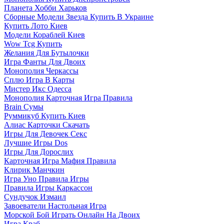
Планета Хобби Харьков
Сборные Модели Звезда Купить В Украине
Купить Лото Киев
Модели Кораблей Киев
Wow Tcg Купить
Желания Для Бутылочки
Игра Фанты Для Двоих
Монополия Черкассы
Сплю Игра В Карты
Мистер Икс Одесса
Монополия Карточная Игра Правила
Brain Сумы
Руммикуб Купить Киев
Алиас Карточки Скачать
Игры Для Девочек Секс
Лучшие Игры Dos
Игры Для Дорослих
Карточная Игра Мафия Правила
Клирик Манчкин
Игра Уно Правила Игры
Правила Игры Каркассон
Сундучок Измаил
Завоеватели Настольная Игра
Морской Бой Играть Онлайн На Двоих
Игра Краб