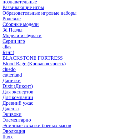
познавательные
Развивающие игры
Образовательные игровые наборы
Ролевые
Сборные модели
3d Пазлы
Модели из бумаги
Серии игр
alias
Бэнг!
BLACKSTONE FORTRESS
Blood Rage (Кровавая ярость)
cluedo
cutterland
Данетки
Dixit (Диксит)
Для экспертов
Для компании
Древний ужас
Дженга
Экивоки
Элементарно
Эпичные схватки боевых магов
Эволюция
fluxx