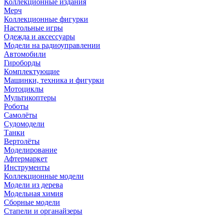
Коллекционные издания
Мерч
Коллекционные фигурки
Настольные игры
Одежда и аксессуары
Модели на радиоуправлении
Автомобили
Гироборды
Комплектующие
Машинки, техника и фигурки
Мотоциклы
Мультикоптеры
Роботы
Самолёты
Судомодели
Танки
Вертолёты
Моделирование
Афтермаркет
Инструменты
Коллекционные модели
Модели из дерева
Модельная химия
Сборные модели
Стапели и органайзеры