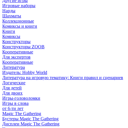
Другие игры
Игровые наборы
Нарды
Шахматы
Коллекционные
Комиксы и книги
Книги
Комиксы
Конструкторы
Конструкторы ZOOB
Кооперативные
Для экспертов
Кооперативные
Литература
Издатель: Hobby World
Литература на игровую тематику: Книги правил и сценариев
Логические
Для детей
Для двоих
Игры-головоломки
Игры в слова
от 6-ти лет
Magic The Gathering
Бустеры Magic The Gathering
Дисплеи Magic The Gathering