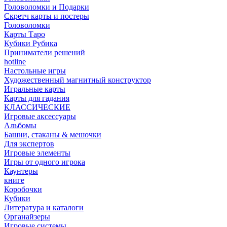
Головоломки и Подарки
Cкретч карты и постеры
Головоломки
Карты Таро
Кубики Рубика
Приниматели решений
hotline
Настольные игры
Художественный магнитный конструктор
Игральные карты
Карты для гадания
КЛАССИЧЕСКИЕ
Игровые аксессуары
Альбомы
Башни, стаканы & мешочки
Для экспертов
Игровые элементы
Игры от одного игрока
Каунтеры
книге
Коробочки
Кубики
Литература и каталоги
Органайзеры
Игровые системы