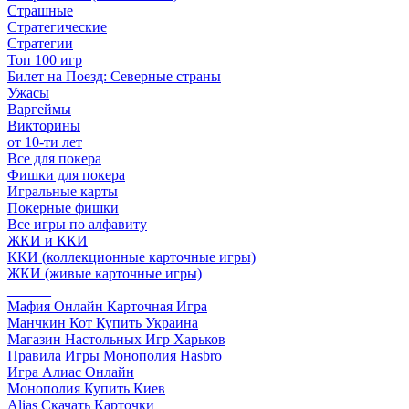
Страшные
Стратегические
Стратегии
Топ 100 игр
Билет на Поезд: Северные страны
Ужасы
Варгеймы
Викторины
от 10-ти лет
Все для покера
Фишки для покера
Игральные карты
Покерные фишки
Все игры по алфавиту
ЖКИ и ККИ
ККИ (коллекционные карточные игры)
ЖКИ (живые карточные игры)
______
Мафия Онлайн Карточная Игра
Манчкин Кот Купить Украина
Магазин Настольных Игр Харьков
Правила Игры Монополия Hasbro
Игра Алиас Онлайн
Монополия Купить Киев
Alias Скачать Карточки