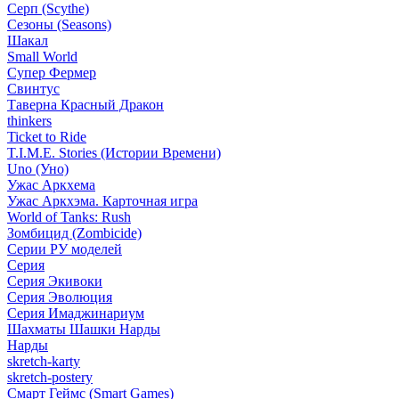
Серп (Scythe)
Сезоны (Seasons)
Шакал
Small World
Супер Фермер
Свинтус
Таверна Красный Дракон
thinkers
Ticket to Ride
T.I.M.E. Stories (Истории Времени)
Uno (Уно)
Ужас Аркхема
Ужас Аркхэма. Карточная игра
World of Tanks: Rush
Зомбицид (Zombicide)
Серии РУ моделей
Серия
Серия Экивоки
Серия Эволюция
Серия Имаджинариум
Шахматы Шашки Нарды
Нарды
skretch-karty
skretch-postery
Смарт Геймс (Smart Games)