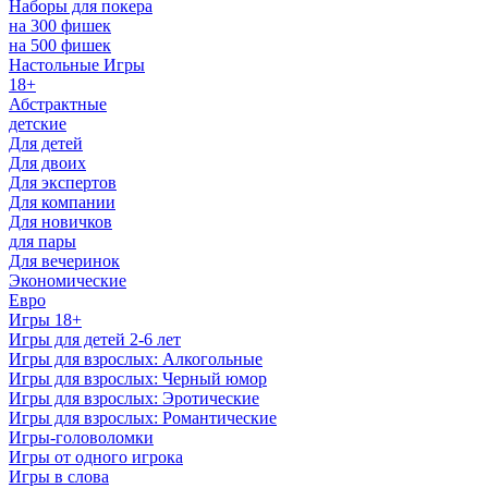
Наборы для покера
на 300 фишек
на 500 фишек
Настольные Игры
18+
Абстрактные
детские
Для детей
Для двоих
Для экспертов
Для компании
Для новичков
для пары
Для вечеринок
Экономические
Евро
Игры 18+
Игры для детей 2-6 лет
Игры для взрослых: Алкогольные
Игры для взрослых: Черный юмор
Игры для взрослых: Эротические
Игры для взрослых: Романтические
Игры-головоломки
Игры от одного игрока
Игры в слова