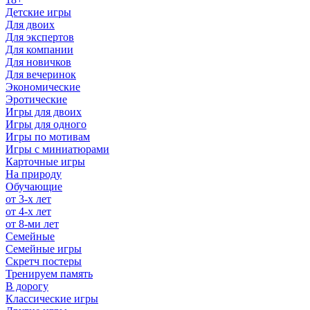
Детские игры
Для двоих
Для экспертов
Для компании
Для новичков
Для вечеринок
Экономические
Эротические
Игры для двоих
Игры для одного
Игры по мотивам
Игры с миниатюрами
Карточные игры
На природу
Обучающие
от 3-х лет
от 4-х лет
от 8-ми лет
Семейные
Семейные игры
Скретч постеры
Тренируем память
В дорогу
Классические игры