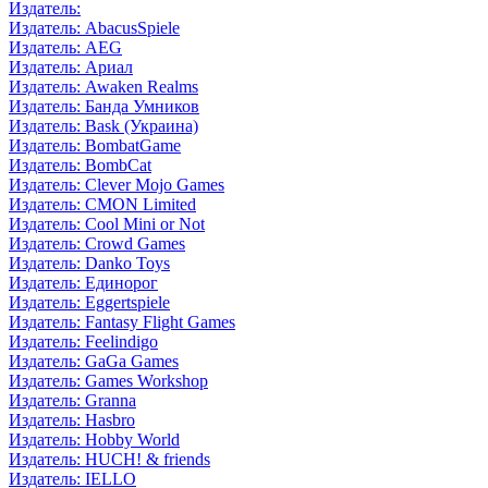
Издатель:
Издатель: AbacusSpiele
Издатель: AEG
Издатель: Ариал
Издатель: Awaken Realms
Издатель: Банда Умников
Издатель: Bask (Украина)
Издатель: BombatGame
Издатель: BombCat
Издатель: Clever Mojo Games
Издатель: CMON Limited
Издатель: Cool Mini or Not
Издатель: Crowd Games
Издатель: Danko Toys
Издатель: Единорог
Издатель: Eggertspiele
Издатель: Fantasy Flight Games
Издатель: Feelindigo
Издатель: GaGa Games
Издатель: Games Workshop
Издатель: Granna
Издатель: Hasbro
Издатель: Hobby World
Издатель: HUCH! & friends
Издатель: IELLO