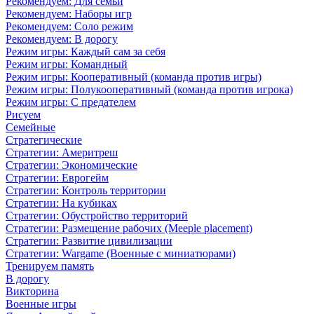
Рекомендуем: Для семьи
Рекомендуем: Наборы игр
Рекомендуем: Соло режим
Рекомендуем: В дорогу
Режим игры: Каждый сам за себя
Режим игры: Командный
Режим игры: Кооперативный (команда против игры)
Режим игры: Полукооперативный (команда против игрока)
Режим игры: С предателем
Рисуем
Семейные
Стратегические
Стратегии: Америтреш
Стратегии: Экономические
Стратегии: Еврогейм
Стратегии: Контроль территории
Стратегии: На кубиках
Стратегии: Обустройство территорий
Стратегии: Размещение рабочих (Meeple placement)
Стратегии: Развитие цивилизации
Стратегии: Wargame (Военные с миниатюрами)
Тренируем память
В дорогу
Викторина
Военные игры