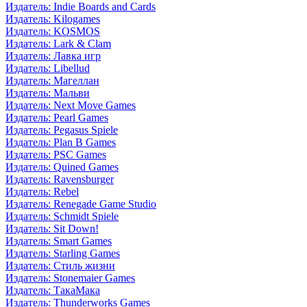
Издатель: Indie Boards and Cards
Издатель: Kilogames
Издатель: KOSMOS
Издатель: Lark & Clam
Издатель: Лавка игр
Издатель: Libellud
Издатель: Магеллан
Издатель: Мальви
Издатель: Next Move Games
Издатель: Pearl Games
Издатель: Pegasus Spiele
Издатель: Plan B Games
Издатель: PSC Games
Издатель: Quined Games
Издатель: Ravensburger
Издатель: Rebel
Издатель: Renegade Game Studio
Издатель: Schmidt Spiele
Издатель: Sit Down!
Издатель: Smart Games
Издатель: Starling Games
Издатель: Стиль жизни
Издатель: Stonemaier Games
Издатель: ТакаМака
Издатель: Thunderworks Games