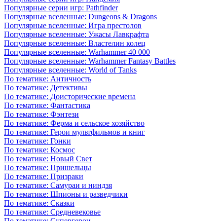
Популярные серии игр: Pathfinder
Популярные вселенные: Dungeons & Dragons
Популярные вселенные: Игра престолов
Популярные вселенные: Ужасы Лавкрафта
Популярные вселенные: Властелин колец
Популярные вселенные: Warhammer 40 000
Популярные вселенные: Warhammer Fantasy Battles
Популярные вселенные: World of Tanks
По тематике: Античность
По тематике: Детективы
По тематике: Доисторические времена
По тематике: Фантастика
По тематике: Фэнтези
По тематике: Ферма и сельское хозяйство
По тематике: Герои мультфильмов и книг
По тематике: Гонки
По тематике: Космос
По тематике: Новый Свет
По тематике: Пришельцы
По тематике: Призраки
По тематике: Самураи и ниндзя
По тематике: Шпионы и разведчики
По тематике: Сказки
По тематике: Средневековье
По тематике: Супергерои