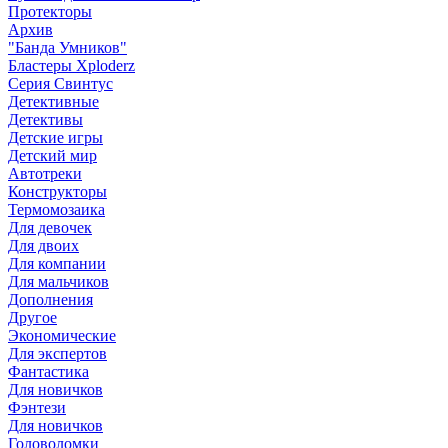
Протекторы
Архив
"Банда Умников"
Бластеры Xploderz
Cерия Свинтус
Детективные
Детективы
Детские игры
Детский мир
Автотреки
Конструкторы
Термомозаика
Для девочек
Для двоих
Для компании
Для мальчиков
Дополнения
Другое
Экономические
Для экспертов
Фантастика
Для новичков
Фэнтези
Для новичков
Головоломки