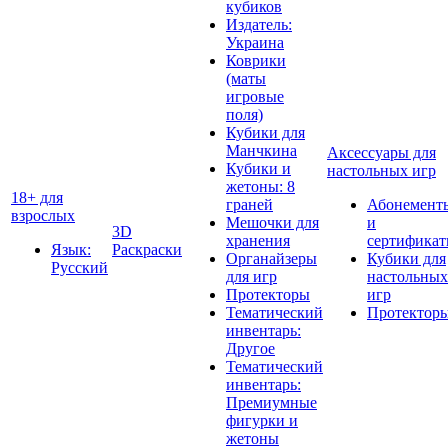
кубиков
Издатель:
Украина
Коврики
(маты
игровые
поля)
Кубики для
Манчкина
Аксессуары для
Кубики и
настольных игр
жетоны: 8
18+ для
граней
Абонемент
взрослых
Мешочки для
и
3D
хранения
сертифика
Язык:
Раскраски
Органайзеры
Кубики для
Русский
для игр
настольных
Протекторы
игр
Тематический
Протектор
инвентарь:
Другое
Тематический
инвентарь:
Премиумные
фигурки и
жетоны