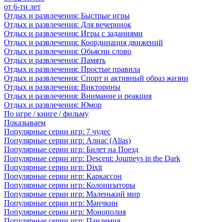
от 6-ти лет
Отдых и развлечения: Быстрые игры
Отдых и развлечения: Для вечеринок
Отдых и развлечения: Игры с заданиями
Отдых и развлечения: Координация движений
Отдых и развлечения: Обьясни слово
Отдых и развлечения: Память
Отдых и развлечения: Простые правила
Отдых и развлечения: Спорт и активный образ жизни
Отдых и развлечения: Викторины
Отдых и развлечения: Внимание и реакция
Отдых и развлечения: Юмор
По игре / книге / фильму
Показываем
Популярные серии игр: 7 чудес
Популярные серии игр: Алиас (Alias)
Популярные серии игр: Билет на Поезд
Популярные серии игр: Descent: Journeys in the Dark
Популярные серии игр: Dixit
Популярные серии игр: Каркассон
Популярные серии игр: Колонизаторы
Популярные серии игр: Маленький мир
Популярные серии игр: Манчкин
Популярные серии игр: Монополия
Популярные серии игр: Пандемия