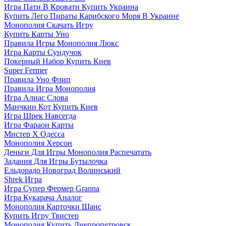
Игра Пати В Кровати Купить Украина
Купить Лего Пираты Карибского Моря В Украине
Монополия Скачать Игру
Купить Карты Уно
Правила Игры Монополия Люкс
Игра Карты Сундучок
Покерный Набор Купить Киев
Super Fermer
Правила Уно Флип
Правила Игра Монополия
Игра Алиас Слова
Манчкин Кот Купить Киев
Игра Шрек Навсегда
Игра Фараон Карты
Мистер Х Одесса
Монополия Херсон
Деньги Для Игры Монополия Распечатать
Задания Для Игры Бутылочка
Ельдорадо Новоград Волинський
Shrek Игра
Игра Супер Фермер Granna
Игра Кукарача Аналог
Монополия Карточки Шанс
Купить Игру Твистер
Монополия Купить Днепропетровск