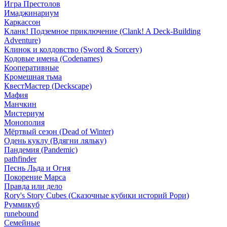
Игра Престолов
Имаджинариум
Каркассон
Кланк! Подземное приключение (Clank! A Deck-Building
Adventure)
Клинок и колдовство (Sword & Sorcery)
Кодовые имена (Codenames)
Кооперативные
Кромешная тьма
КвестМастер (Deckscape)
Мафия
Манчкин
Мистериум
Монополия
Мёртвый сезон (Dead of Winter)
Одень куклу (Вдягни ляльку)
Пандемия (Pandemic)
pathfinder
Песнь Льда и Огня
Покорение Марса
Правда или дело
Rory's Story Cubes (Сказочные кубики историй Рори)
Руммикуб
runebound
Семейные