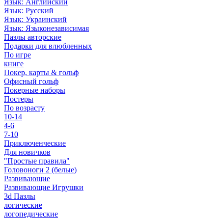
Язык: Английский
Язык: Русский
Язык: Украинский
Язык: Языконезависимая
Пазлы авторские
Подарки для влюбленных
По игре
книге
Покер, карты & гольф
Офисный гольф
Покерные наборы
Постеры
По возрасту
10-14
4-6
7-10
Приключенческие
Для новичков
"Простые правила"
Головоноги 2 (белые)
Развивающие
Развивающие Игрушки
3d Пазлы
логические
логопедические