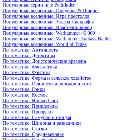
Популярные серии игр: Pathfinder
Популярные вселенные: Dungeons & Dragons
Популярные вселенные: Игра престолов
Популярные вселенные: Ужасы Лавкрафта
Популярные вселенные: Властелин колец
Популярные вселенные: Warhammer 40 000
Популярные вселенные: Warhammer Fantasy Battles
Популярные вселенные: World of Tanks
По тематике: Античность
По тематике: Детективы
По тематике: Доисторические времена
По тематике: Фантастика
По тематике: Фэнтези
По тематике: Ферма и сельское хозяйство
По тематике: Герои мультфильмов и книг
По тематике: Гонки
По тематике: Космос
По тематике: Новый Свет
По тематике: Пришельцы
По тематике: Призраки
По тематике: Самураи и ниндзя
По тематике: Шпионы и разведчики
По тематике: Сказки
По тематике: Средневековье
По тематике: Супергерои