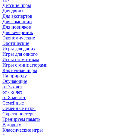
Детские игры
Для двоих
Для экспертов
Для компании
Для новичков
Для вечеринок
Экономические
Эротические
Игры для двоих
Игры для одного
Игры по мотивам
Игры с миниатюрами
Карточные игры
На природу
Обучающие
от 3-х лет
от 4-х лет
от 8-ми лет
Семейные
Семейные игры
Скретч постеры
Тренируем память
В дорогу
Классические игры