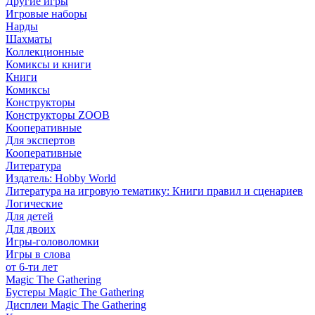
Другие игры
Игровые наборы
Нарды
Шахматы
Коллекционные
Комиксы и книги
Книги
Комиксы
Конструкторы
Конструкторы ZOOB
Кооперативные
Для экспертов
Кооперативные
Литература
Издатель: Hobby World
Литература на игровую тематику: Книги правил и сценариев
Логические
Для детей
Для двоих
Игры-головоломки
Игры в слова
от 6-ти лет
Magic The Gathering
Бустеры Magic The Gathering
Дисплеи Magic The Gathering