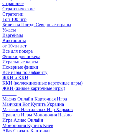
Страшные
Стратегические
Стратегии
Топ 100 игр
Билет на Поезд: Северные страны
Ужасы
Варгеймы
Викторины
от 10-ти лет
Все для покера
Фишки для покера
Игральные карты
Покерные фишки
Все игры по алфавиту
ЖКИ и ККИ
ККИ (коллекционные карточные игры)
ЖКИ (живые карточные игры)
______
Мафия Онлайн Карточная Игра
Манчкин Кот Купить Украина
Магазин Настольных Игр Харьков
Правила Игры Монополия Hasbro
Игра Алиас Онлайн
Монополия Купить Киев
Alias Скачать Карточки