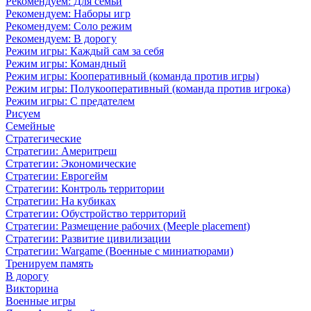
Рекомендуем: Для семьи
Рекомендуем: Наборы игр
Рекомендуем: Соло режим
Рекомендуем: В дорогу
Режим игры: Каждый сам за себя
Режим игры: Командный
Режим игры: Кооперативный (команда против игры)
Режим игры: Полукооперативный (команда против игрока)
Режим игры: С предателем
Рисуем
Семейные
Стратегические
Стратегии: Америтреш
Стратегии: Экономические
Стратегии: Еврогейм
Стратегии: Контроль территории
Стратегии: На кубиках
Стратегии: Обустройство территорий
Стратегии: Размещение рабочих (Meeple placement)
Стратегии: Развитие цивилизации
Стратегии: Wargame (Военные с миниатюрами)
Тренируем память
В дорогу
Викторина
Военные игры