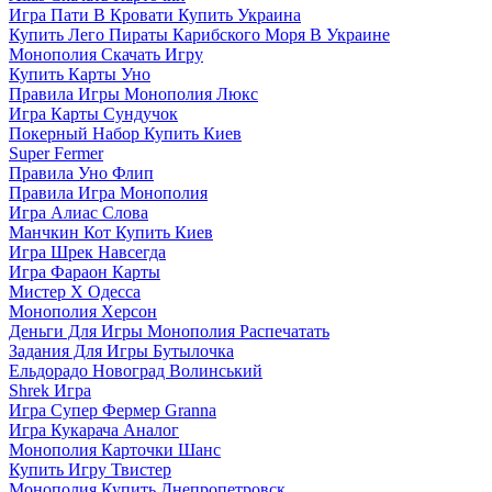
Игра Пати В Кровати Купить Украина
Купить Лего Пираты Карибского Моря В Украине
Монополия Скачать Игру
Купить Карты Уно
Правила Игры Монополия Люкс
Игра Карты Сундучок
Покерный Набор Купить Киев
Super Fermer
Правила Уно Флип
Правила Игра Монополия
Игра Алиас Слова
Манчкин Кот Купить Киев
Игра Шрек Навсегда
Игра Фараон Карты
Мистер Х Одесса
Монополия Херсон
Деньги Для Игры Монополия Распечатать
Задания Для Игры Бутылочка
Ельдорадо Новоград Волинський
Shrek Игра
Игра Супер Фермер Granna
Игра Кукарача Аналог
Монополия Карточки Шанс
Купить Игру Твистер
Монополия Купить Днепропетровск