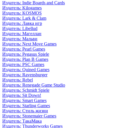
Издатель: Indie Boards and Cards
Издатель: Kilogames
Издатель: KOSMOS
Издатель: Lark & Clam
Издатель: Лавка игр
Издатель: Libellud
Издатель: Магеллан
Издатель: Мальви
Издатель: Next Move Games
Издатель: Pearl Games
Издатель: Pegasus Spiele
Издатель: Plan B Games
Издатель: PSC Games
Издатель: Quined Games
Издатель: Ravensburger
Издатель: Rebel
Издатель: Renegade Game Studio
Издатель: Schmidt Spiele
Издатель: Sit Down!
Издатель: Smart Games
Издатель: Starling Games
Издатель: Стиль жизни
Издатель: Stonemaier Games
Издатель: ТакаМака
Издатель: Thunderworks Games