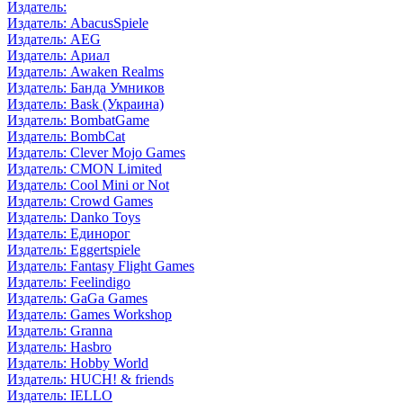
Издатель:
Издатель: AbacusSpiele
Издатель: AEG
Издатель: Ариал
Издатель: Awaken Realms
Издатель: Банда Умников
Издатель: Bask (Украина)
Издатель: BombatGame
Издатель: BombCat
Издатель: Clever Mojo Games
Издатель: CMON Limited
Издатель: Cool Mini or Not
Издатель: Crowd Games
Издатель: Danko Toys
Издатель: Единорог
Издатель: Eggertspiele
Издатель: Fantasy Flight Games
Издатель: Feelindigo
Издатель: GaGa Games
Издатель: Games Workshop
Издатель: Granna
Издатель: Hasbro
Издатель: Hobby World
Издатель: HUCH! & friends
Издатель: IELLO