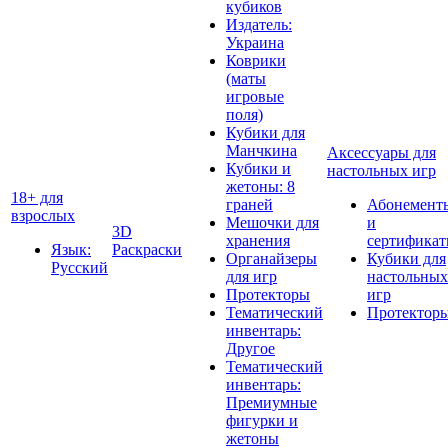
кубиков
Издатель:
Украина
Коврики
(маты
игровые
поля)
Кубики для
Манчкина
Аксессуары для
Кубики и
настольных игр
жетоны: 8
18+ для
граней
Абонемент
взрослых
Мешочки для
и
3D
хранения
сертифика
Язык:
Раскраски
Органайзеры
Кубики для
Русский
для игр
настольных
Протекторы
игр
Тематический
Протектор
инвентарь:
Другое
Тематический
инвентарь:
Премиумные
фигурки и
жетоны