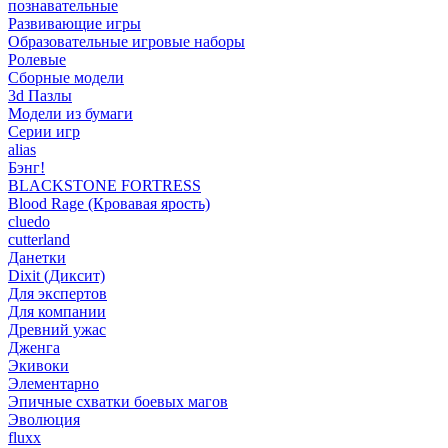
познавательные
Развивающие игры
Образовательные игровые наборы
Ролевые
Сборные модели
3d Пазлы
Модели из бумаги
Серии игр
alias
Бэнг!
BLACKSTONE FORTRESS
Blood Rage (Кровавая ярость)
cluedo
cutterland
Данетки
Dixit (Диксит)
Для экспертов
Для компании
Древний ужас
Дженга
Экивоки
Элементарно
Эпичные схватки боевых магов
Эволюция
fluxx