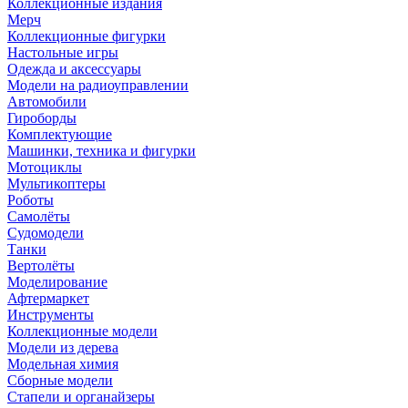
Коллекционные издания
Мерч
Коллекционные фигурки
Настольные игры
Одежда и аксессуары
Модели на радиоуправлении
Автомобили
Гироборды
Комплектующие
Машинки, техника и фигурки
Мотоциклы
Мультикоптеры
Роботы
Самолёты
Судомодели
Танки
Вертолёты
Моделирование
Афтермаркет
Инструменты
Коллекционные модели
Модели из дерева
Модельная химия
Сборные модели
Стапели и органайзеры