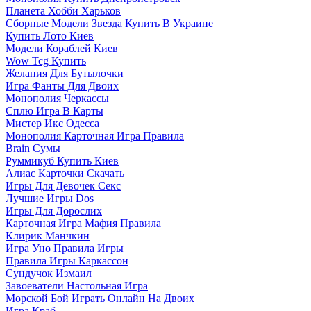
Планета Хобби Харьков
Сборные Модели Звезда Купить В Украине
Купить Лото Киев
Модели Кораблей Киев
Wow Tcg Купить
Желания Для Бутылочки
Игра Фанты Для Двоих
Монополия Черкассы
Сплю Игра В Карты
Мистер Икс Одесса
Монополия Карточная Игра Правила
Brain Сумы
Руммикуб Купить Киев
Алиас Карточки Скачать
Игры Для Девочек Секс
Лучшие Игры Dos
Игры Для Дорослих
Карточная Игра Мафия Правила
Клирик Манчкин
Игра Уно Правила Игры
Правила Игры Каркассон
Сундучок Измаил
Завоеватели Настольная Игра
Морской Бой Играть Онлайн На Двоих
Игра Краб