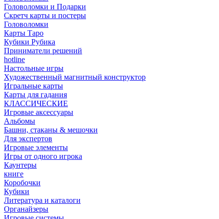
Головоломки и Подарки
Cкретч карты и постеры
Головоломки
Карты Таро
Кубики Рубика
Приниматели решений
hotline
Настольные игры
Художественный магнитный конструктор
Игральные карты
Карты для гадания
КЛАССИЧЕСКИЕ
Игровые аксессуары
Альбомы
Башни, стаканы & мешочки
Для экспертов
Игровые элементы
Игры от одного игрока
Каунтеры
книге
Коробочки
Кубики
Литература и каталоги
Органайзеры
Игровые системы