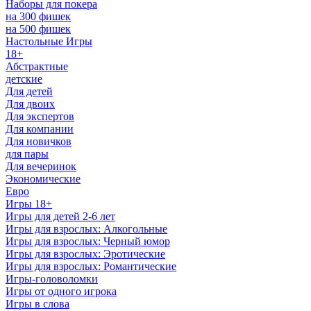
Наборы для покера
на 300 фишек
на 500 фишек
Настольные Игры
18+
Абстрактные
детские
Для детей
Для двоих
Для экспертов
Для компании
Для новичков
для пары
Для вечеринок
Экономические
Евро
Игры 18+
Игры для детей 2-6 лет
Игры для взрослых: Алкогольные
Игры для взрослых: Черный юмор
Игры для взрослых: Эротические
Игры для взрослых: Романтические
Игры-головоломки
Игры от одного игрока
Игры в слова