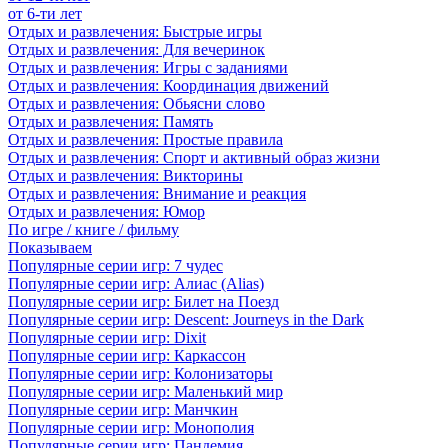
от 6-ти лет
Отдых и развлечения: Быстрые игры
Отдых и развлечения: Для вечеринок
Отдых и развлечения: Игры с заданиями
Отдых и развлечения: Координация движений
Отдых и развлечения: Обьясни слово
Отдых и развлечения: Память
Отдых и развлечения: Простые правила
Отдых и развлечения: Спорт и активный образ жизни
Отдых и развлечения: Викторины
Отдых и развлечения: Внимание и реакция
Отдых и развлечения: Юмор
По игре / книге / фильму
Показываем
Популярные серии игр: 7 чудес
Популярные серии игр: Алиас (Alias)
Популярные серии игр: Билет на Поезд
Популярные серии игр: Descent: Journeys in the Dark
Популярные серии игр: Dixit
Популярные серии игр: Каркассон
Популярные серии игр: Колонизаторы
Популярные серии игр: Маленький мир
Популярные серии игр: Манчкин
Популярные серии игр: Монополия
Популярные серии игр: Пандемия