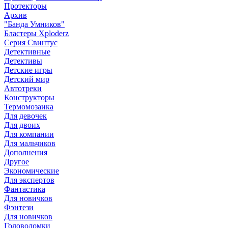
Протекторы
Архив
"Банда Умников"
Бластеры Xploderz
Cерия Свинтус
Детективные
Детективы
Детские игры
Детский мир
Автотреки
Конструкторы
Термомозаика
Для девочек
Для двоих
Для компании
Для мальчиков
Дополнения
Другое
Экономические
Для экспертов
Фантастика
Для новичков
Фэнтези
Для новичков
Головоломки