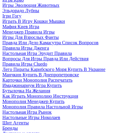
Игры Эволюция Животных
Эльдорадо Лубны
Ігри Гогу
Играть В Игру Кошки Мышки
Мафия Киев Игра
Менеджер Правила Игры
Игры Для Взрослых Фанты
Правда Или Дело Камасутра Список Вопросов
Правила Игры Дженга
Настольная Игра Эрудит Правила
Вопросы Для Игры Правда Или Действия
Правила Игры Cluedo
Лего Пираты Карибского Моря Купить В Украине
Манчкин Купить В Днепропетровске
Карточки Монополия Распечатать
Имаджинариум Игра Купить
Бутылочка На Желания
Как Играть Монополию Инструкция
Монополия Менеджер Купить
Монополия Правила Настольной Игры
Настольная Игра Рынок
Настольные Игры Николаев
Щит Агенты
Бренды