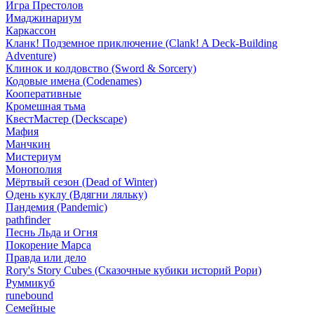
Игра Престолов
Имаджинариум
Каркассон
Кланк! Подземное приключение (Clank! A Deck-Building
Adventure)
Клинок и колдовство (Sword & Sorcery)
Кодовые имена (Codenames)
Кооперативные
Кромешная тьма
КвестМастер (Deckscape)
Мафия
Манчкин
Мистериум
Монополия
Мёртвый сезон (Dead of Winter)
Одень куклу (Вдягни ляльку)
Пандемия (Pandemic)
pathfinder
Песнь Льда и Огня
Покорение Марса
Правда или дело
Rory's Story Cubes (Сказочные кубики историй Рори)
Руммикуб
runebound
Семейные