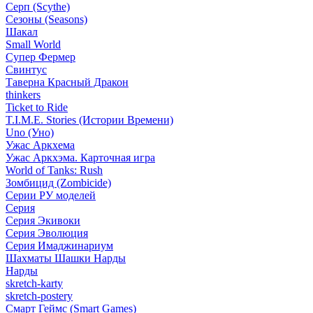
Серп (Scythe)
Сезоны (Seasons)
Шакал
Small World
Супер Фермер
Свинтус
Таверна Красный Дракон
thinkers
Ticket to Ride
T.I.M.E. Stories (Истории Времени)
Uno (Уно)
Ужас Аркхема
Ужас Аркхэма. Карточная игра
World of Tanks: Rush
Зомбицид (Zombicide)
Серии РУ моделей
Серия
Серия Экивоки
Серия Эволюция
Серия Имаджинариум
Шахматы Шашки Нарды
Нарды
skretch-karty
skretch-postery
Смарт Геймс (Smart Games)