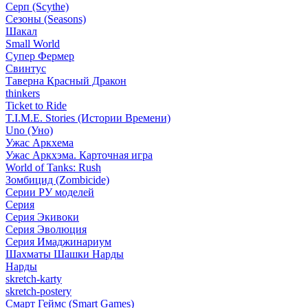
Серп (Scythe)
Сезоны (Seasons)
Шакал
Small World
Супер Фермер
Свинтус
Таверна Красный Дракон
thinkers
Ticket to Ride
T.I.M.E. Stories (Истории Времени)
Uno (Уно)
Ужас Аркхема
Ужас Аркхэма. Карточная игра
World of Tanks: Rush
Зомбицид (Zombicide)
Серии РУ моделей
Серия
Серия Экивоки
Серия Эволюция
Серия Имаджинариум
Шахматы Шашки Нарды
Нарды
skretch-karty
skretch-postery
Смарт Геймс (Smart Games)