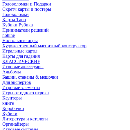
Головоломки и Подарки
Cкретч карты и постеры
Головоломки
Карты Таро
Кубики Рубика
Приниматели решений
hotline
Настольные игры
Художественный магнитный конструктор
Игральные карты
Карты для гадания
КЛАССИЧЕСКИЕ
Игровые аксессуары
Альбомы
Башни, стаканы & мешочки
Для экспертов
Игровые элементы
Игры от одного игрока
Каунтеры
книге
Коробочки
Кубики
Литература и каталоги
Органайзеры
Игровые системы