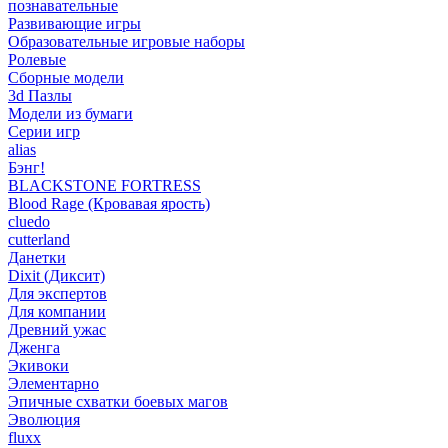
познавательные
Развивающие игры
Образовательные игровые наборы
Ролевые
Сборные модели
3d Пазлы
Модели из бумаги
Серии игр
alias
Бэнг!
BLACKSTONE FORTRESS
Blood Rage (Кровавая ярость)
cluedo
cutterland
Данетки
Dixit (Диксит)
Для экспертов
Для компании
Древний ужас
Дженга
Экивоки
Элементарно
Эпичные схватки боевых магов
Эволюция
fluxx