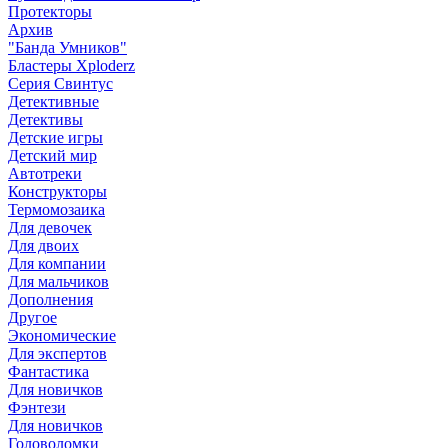
Протекторы
Архив
"Банда Умников"
Бластеры Xploderz
Cерия Свинтус
Детективные
Детективы
Детские игры
Детский мир
Автотреки
Конструкторы
Термомозаика
Для девочек
Для двоих
Для компании
Для мальчиков
Дополнения
Другое
Экономические
Для экспертов
Фантастика
Для новичков
Фэнтези
Для новичков
Головоломки