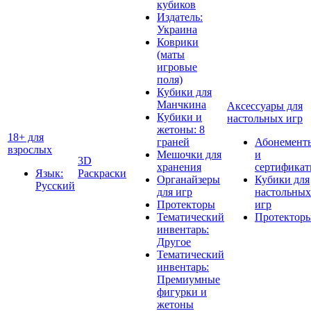
кубиков
Издатель:
Украина
Коврики
(маты
игровые
поля)
Кубики для
Манчкина
Аксессуары для
Кубики и
настольных игр
жетоны: 8
18+ для
граней
Абонемент
взрослых
Мешочки для
и
3D
хранения
сертифика
Язык:
Раскраски
Органайзеры
Кубики для
Русский
для игр
настольных
Протекторы
игр
Тематический
Протектор
инвентарь:
Другое
Тематический
инвентарь:
Премиумные
фигурки и
жетоны