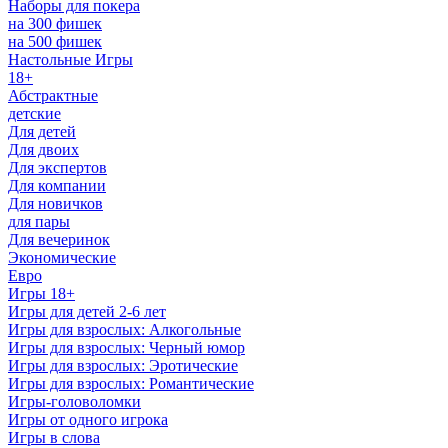
Наборы для покера
на 300 фишек
на 500 фишек
Настольные Игры
18+
Абстрактные
детские
Для детей
Для двоих
Для экспертов
Для компании
Для новичков
для пары
Для вечеринок
Экономические
Евро
Игры 18+
Игры для детей 2-6 лет
Игры для взрослых: Алкогольные
Игры для взрослых: Черный юмор
Игры для взрослых: Эротические
Игры для взрослых: Романтические
Игры-головоломки
Игры от одного игрока
Игры в слова