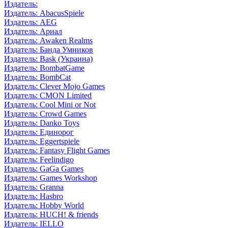
Издатель:
Издатель: AbacusSpiele
Издатель: AEG
Издатель: Ариал
Издатель: Awaken Realms
Издатель: Банда Умников
Издатель: Bask (Украина)
Издатель: BombatGame
Издатель: BombCat
Издатель: Clever Mojo Games
Издатель: CMON Limited
Издатель: Cool Mini or Not
Издатель: Crowd Games
Издатель: Danko Toys
Издатель: Единорог
Издатель: Eggertspiele
Издатель: Fantasy Flight Games
Издатель: Feelindigo
Издатель: GaGa Games
Издатель: Games Workshop
Издатель: Granna
Издатель: Hasbro
Издатель: Hobby World
Издатель: HUCH! & friends
Издатель: IELLO