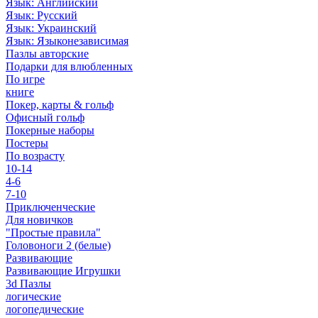
Язык: Английский
Язык: Русский
Язык: Украинский
Язык: Языконезависимая
Пазлы авторские
Подарки для влюбленных
По игре
книге
Покер, карты & гольф
Офисный гольф
Покерные наборы
Постеры
По возрасту
10-14
4-6
7-10
Приключенческие
Для новичков
"Простые правила"
Головоноги 2 (белые)
Развивающие
Развивающие Игрушки
3d Пазлы
логические
логопедические