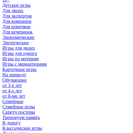
Детские игры
Для двоих
Для экспертов
Для компании
Для новичков
Для вечеринок
Экономические
Эротические
Игры для двоих
Игры для одного
Игры по мотивам
Игры с миниатюрами
Карточные игры
На природу
Обучающие
от 3-х лет
от 4-х лет
от 8-ми лет
Семейные
Семейные игры
Скретч постеры
Тренируем память
В дорогу
Классические игры