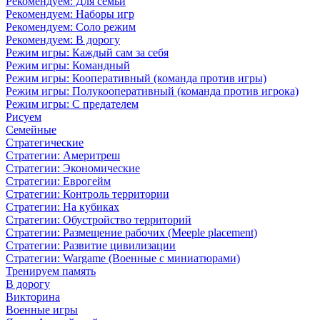
Рекомендуем: Для семьи
Рекомендуем: Наборы игр
Рекомендуем: Соло режим
Рекомендуем: В дорогу
Режим игры: Каждый сам за себя
Режим игры: Командный
Режим игры: Кооперативный (команда против игры)
Режим игры: Полукооперативный (команда против игрока)
Режим игры: С предателем
Рисуем
Семейные
Стратегические
Стратегии: Америтреш
Стратегии: Экономические
Стратегии: Еврогейм
Стратегии: Контроль территории
Стратегии: На кубиках
Стратегии: Обустройство территорий
Стратегии: Размещение рабочих (Meeple placement)
Стратегии: Развитие цивилизации
Стратегии: Wargame (Военные с миниатюрами)
Тренируем память
В дорогу
Викторина
Военные игры