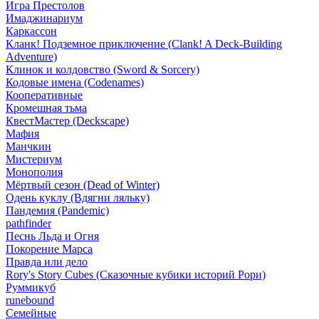
Игра Престолов
Имаджинариум
Каркассон
Кланк! Подземное приключение (Clank! A Deck-Building
Adventure)
Клинок и колдовство (Sword & Sorcery)
Кодовые имена (Codenames)
Кооперативные
Кромешная тьма
КвестМастер (Deckscape)
Мафия
Манчкин
Мистериум
Монополия
Мёртвый сезон (Dead of Winter)
Одень куклу (Вдягни ляльку)
Пандемия (Pandemic)
pathfinder
Песнь Льда и Огня
Покорение Марса
Правда или дело
Rory's Story Cubes (Сказочные кубики историй Рори)
Руммикуб
runebound
Семейные