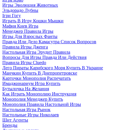
Игры Эволюция Животных
Эльдорадо Лубны
Ігри Гогу
Играть В Игру Кошки Мышки
Мафия Киев Игра
Менеджер Правила Игры
Игры Для Взрослых Фанты
Правда Или Дело Камасутра Список Вопросов
Правила Игры Дженга
Настольная Игра Эрудит Правила
Вопросы Для Игры Правда Или Действия
Правила Игры Cluedo
Лего Пираты Карибского Моря Купить В Украине
Манчкин Купить В Днепропетровске
Карточки Монополия Распечатать
Имаджинариум Игра Купить
Бутылочка На Желания
Как Играть Монополию Инструкция
Монополия Менеджер Купить
Монополия Правила Настольной Игры
Настольная Игра Рынок
Настольные Игры Николаев
Щит Агенты
Бренды