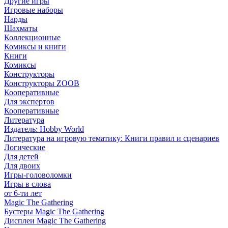
Другие игры
Игровые наборы
Нарды
Шахматы
Коллекционные
Комиксы и книги
Книги
Комиксы
Конструкторы
Конструкторы ZOOB
Кооперативные
Для экспертов
Кооперативные
Литература
Издатель: Hobby World
Литература на игровую тематику: Книги правил и сценариев
Логические
Для детей
Для двоих
Игры-головоломки
Игры в слова
от 6-ти лет
Magic The Gathering
Бустеры Magic The Gathering
Дисплеи Magic The Gathering