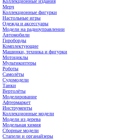
Коллекционные издания
Мерч
Коллекционные фигурки
Настольные игры
Одежда и аксессуары
Модели на радиоуправлении
Автомобили
Гироборды
Комплектующие
Машинки, техника и фигурки
Мотоциклы
Мультикоптеры
Роботы
Самолёты
Судомодели
Танки
Вертолёты
Моделирование
Афтермаркет
Инструменты
Коллекционные модели
Модели из дерева
Модельная химия
Сборные модели
Стапели и органайзеры