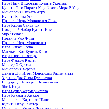
Игра Пати В Кровати Купить Украина
Купить Лего Пираты Карибского Моря В Украине
Монополия Скачать Игру
Купить Карты Уно
Правила Игры Монополия Люкс
Игра Карты Сундучок
Покерный Набор Купить Киев
Super Fermer
Правила Уно Флип
Правила Игра Монополия
Игра Алиас Слова
Манчкин Кот Купить Киев
Игра Шрек Навсегда
Игра Фараон Карты
Мистер Х Одесса
Монополия Херсон
Деньги Для Игры Монополия Распечатать
Задания Для Игры Бутылочка
Ельдорадо Новоград Волинський
Shrek Игра
Игра Супер Фермер Granna
Игра Кукарача Аналог
Монополия Карточки Шанс
Купить Игру Твистер
Монополия Купить Днепропетровск