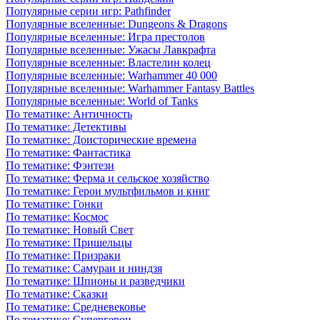
Популярные серии игр: Pathfinder
Популярные вселенные: Dungeons & Dragons
Популярные вселенные: Игра престолов
Популярные вселенные: Ужасы Лавкрафта
Популярные вселенные: Властелин колец
Популярные вселенные: Warhammer 40 000
Популярные вселенные: Warhammer Fantasy Battles
Популярные вселенные: World of Tanks
По тематике: Античность
По тематике: Детективы
По тематике: Доисторические времена
По тематике: Фантастика
По тематике: Фэнтези
По тематике: Ферма и сельское хозяйство
По тематике: Герои мультфильмов и книг
По тематике: Гонки
По тематике: Космос
По тематике: Новый Свет
По тематике: Пришельцы
По тематике: Призраки
По тематике: Самураи и ниндзя
По тематике: Шпионы и разведчики
По тематике: Сказки
По тематике: Средневековье
По тематике: Супергерои