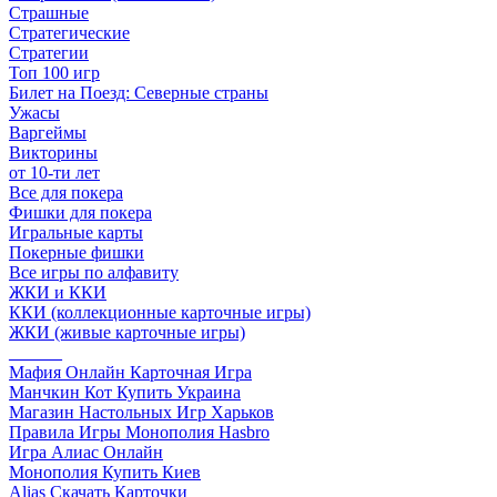
Страшные
Стратегические
Стратегии
Топ 100 игр
Билет на Поезд: Северные страны
Ужасы
Варгеймы
Викторины
от 10-ти лет
Все для покера
Фишки для покера
Игральные карты
Покерные фишки
Все игры по алфавиту
ЖКИ и ККИ
ККИ (коллекционные карточные игры)
ЖКИ (живые карточные игры)
______
Мафия Онлайн Карточная Игра
Манчкин Кот Купить Украина
Магазин Настольных Игр Харьков
Правила Игры Монополия Hasbro
Игра Алиас Онлайн
Монополия Купить Киев
Alias Скачать Карточки