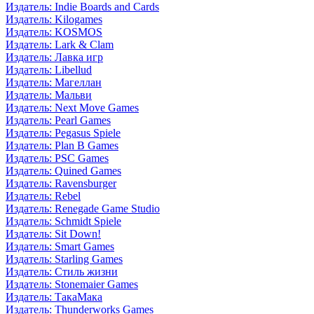
Издатель: Indie Boards and Cards
Издатель: Kilogames
Издатель: KOSMOS
Издатель: Lark & Clam
Издатель: Лавка игр
Издатель: Libellud
Издатель: Магеллан
Издатель: Мальви
Издатель: Next Move Games
Издатель: Pearl Games
Издатель: Pegasus Spiele
Издатель: Plan B Games
Издатель: PSC Games
Издатель: Quined Games
Издатель: Ravensburger
Издатель: Rebel
Издатель: Renegade Game Studio
Издатель: Schmidt Spiele
Издатель: Sit Down!
Издатель: Smart Games
Издатель: Starling Games
Издатель: Стиль жизни
Издатель: Stonemaier Games
Издатель: ТакаМака
Издатель: Thunderworks Games