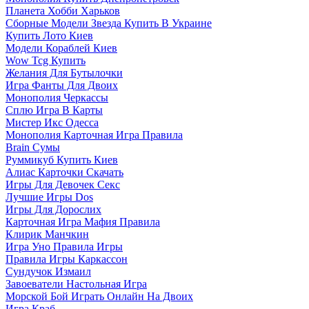
Планета Хобби Харьков
Сборные Модели Звезда Купить В Украине
Купить Лото Киев
Модели Кораблей Киев
Wow Tcg Купить
Желания Для Бутылочки
Игра Фанты Для Двоих
Монополия Черкассы
Сплю Игра В Карты
Мистер Икс Одесса
Монополия Карточная Игра Правила
Brain Сумы
Руммикуб Купить Киев
Алиас Карточки Скачать
Игры Для Девочек Секс
Лучшие Игры Dos
Игры Для Дорослих
Карточная Игра Мафия Правила
Клирик Манчкин
Игра Уно Правила Игры
Правила Игры Каркассон
Сундучок Измаил
Завоеватели Настольная Игра
Морской Бой Играть Онлайн На Двоих
Игра Краб