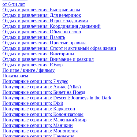
от 6-ти лет
Отдых и развлечения: Быстрые игры
Отдых и развлечения: Для вечеринок
Отдых и развлечения: Игры с заданиями
Отдых и развлечения: Координация движений
Отдых и развлечения: Обьясни слово
Отдых и развлечения: Память
Отдых и развлечения: Простые правила
Отдых и развлечения: Спорт и активный образ жизни
Отдых и развлечения: Викторины
Отдых и развлечения: Внимание и реакция
Отдых и развлечения: Юмор
По игре / книге / фильму
Показываем
Популярные серии игр: 7 чудес
Популярные серии игр: Алиас (Alias)
Популярные серии игр: Билет на Поезд
Популярные серии игр: Descent: Journeys in the Dark
Популярные серии игр: Dixit
Популярные серии игр: Каркассон
Популярные серии игр: Колонизаторы
Популярные серии игр: Маленький мир
Популярные серии игр: Манчкин
Популярные серии игр: Монополия
Популярные серии игр: Пандемия