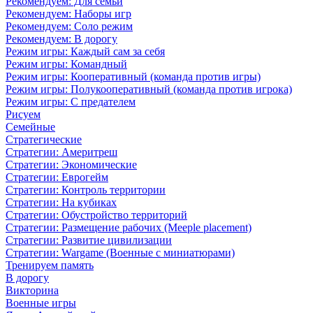
Рекомендуем: Для семьи
Рекомендуем: Наборы игр
Рекомендуем: Соло режим
Рекомендуем: В дорогу
Режим игры: Каждый сам за себя
Режим игры: Командный
Режим игры: Кооперативный (команда против игры)
Режим игры: Полукооперативный (команда против игрока)
Режим игры: С предателем
Рисуем
Семейные
Стратегические
Стратегии: Америтреш
Стратегии: Экономические
Стратегии: Еврогейм
Стратегии: Контроль территории
Стратегии: На кубиках
Стратегии: Обустройство территорий
Стратегии: Размещение рабочих (Meeple placement)
Стратегии: Развитие цивилизации
Стратегии: Wargame (Военные с миниатюрами)
Тренируем память
В дорогу
Викторина
Военные игры