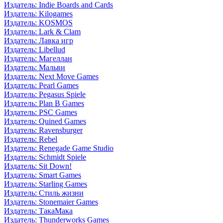
Издатель: Indie Boards and Cards
Издатель: Kilogames
Издатель: KOSMOS
Издатель: Lark & Clam
Издатель: Лавка игр
Издатель: Libellud
Издатель: Магеллан
Издатель: Мальви
Издатель: Next Move Games
Издатель: Pearl Games
Издатель: Pegasus Spiele
Издатель: Plan B Games
Издатель: PSC Games
Издатель: Quined Games
Издатель: Ravensburger
Издатель: Rebel
Издатель: Renegade Game Studio
Издатель: Schmidt Spiele
Издатель: Sit Down!
Издатель: Smart Games
Издатель: Starling Games
Издатель: Стиль жизни
Издатель: Stonemaier Games
Издатель: ТакаМака
Издатель: Thunderworks Games