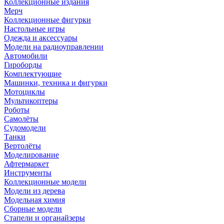
Коллекционные издания
Мерч
Коллекционные фигурки
Настольные игры
Одежда и аксессуары
Модели на радиоуправлении
Автомобили
Гироборды
Комплектующие
Машинки, техника и фигурки
Мотоциклы
Мультикоптеры
Роботы
Самолёты
Судомодели
Танки
Вертолёты
Моделирование
Афтермаркет
Инструменты
Коллекционные модели
Модели из дерева
Модельная химия
Сборные модели
Стапели и органайзеры