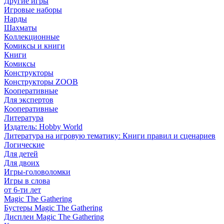
Другие игры
Игровые наборы
Нарды
Шахматы
Коллекционные
Комиксы и книги
Книги
Комиксы
Конструкторы
Конструкторы ZOOB
Кооперативные
Для экспертов
Кооперативные
Литература
Издатель: Hobby World
Литература на игровую тематику: Книги правил и сценариев
Логические
Для детей
Для двоих
Игры-головоломки
Игры в слова
от 6-ти лет
Magic The Gathering
Бустеры Magic The Gathering
Дисплеи Magic The Gathering