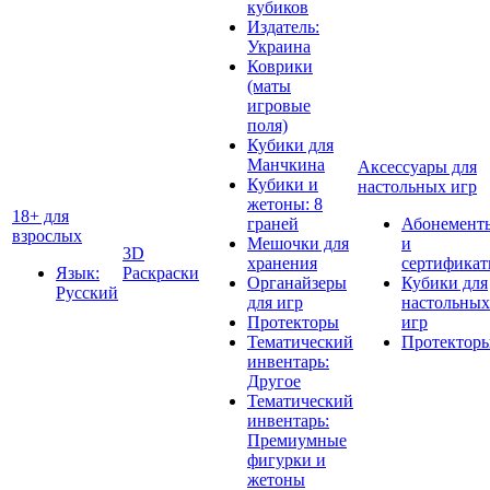
кубиков
Издатель:
Украина
Коврики
(маты
игровые
поля)
Кубики для
Манчкина
Аксессуары для
Кубики и
настольных игр
жетоны: 8
18+ для
граней
Абонемент
взрослых
Мешочки для
и
3D
хранения
сертифика
Язык:
Раскраски
Органайзеры
Кубики для
Русский
для игр
настольных
Протекторы
игр
Тематический
Протектор
инвентарь:
Другое
Тематический
инвентарь:
Премиумные
фигурки и
жетоны