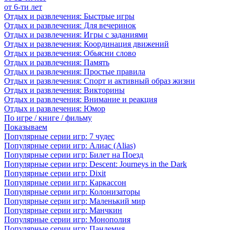
от 6-ти лет
Отдых и развлечения: Быстрые игры
Отдых и развлечения: Для вечеринок
Отдых и развлечения: Игры с заданиями
Отдых и развлечения: Координация движений
Отдых и развлечения: Обьясни слово
Отдых и развлечения: Память
Отдых и развлечения: Простые правила
Отдых и развлечения: Спорт и активный образ жизни
Отдых и развлечения: Викторины
Отдых и развлечения: Внимание и реакция
Отдых и развлечения: Юмор
По игре / книге / фильму
Показываем
Популярные серии игр: 7 чудес
Популярные серии игр: Алиас (Alias)
Популярные серии игр: Билет на Поезд
Популярные серии игр: Descent: Journeys in the Dark
Популярные серии игр: Dixit
Популярные серии игр: Каркассон
Популярные серии игр: Колонизаторы
Популярные серии игр: Маленький мир
Популярные серии игр: Манчкин
Популярные серии игр: Монополия
Популярные серии игр: Пандемия