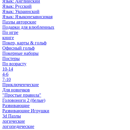
Язык: Английский
Язык: Русский
Язык: Украинский
Язык: Языконезависимая
Пазлы авторские
Подарки для влюбленных
По игре
книге
Покер, карты & гольф
Офисный гольф
Покерные наборы
Постеры
По возрасту
10-14
4-6
7-10
Приключенческие
Для новичков
"Простые правила"
Головоноги 2 (белые)
Развивающие
Развивающие Игрушки
3d Пазлы
логические
логопедические