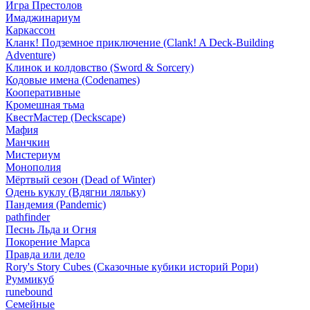
Игра Престолов
Имаджинариум
Каркассон
Кланк! Подземное приключение (Clank! A Deck-Building
Adventure)
Клинок и колдовство (Sword & Sorcery)
Кодовые имена (Codenames)
Кооперативные
Кромешная тьма
КвестМастер (Deckscape)
Мафия
Манчкин
Мистериум
Монополия
Мёртвый сезон (Dead of Winter)
Одень куклу (Вдягни ляльку)
Пандемия (Pandemic)
pathfinder
Песнь Льда и Огня
Покорение Марса
Правда или дело
Rory's Story Cubes (Сказочные кубики историй Рори)
Руммикуб
runebound
Семейные