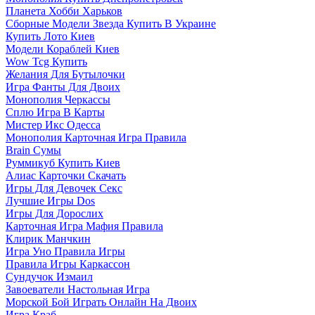
Планета Хобби Харьков
Сборные Модели Звезда Купить В Украине
Купить Лото Киев
Модели Кораблей Киев
Wow Tcg Купить
Желания Для Бутылочки
Игра Фанты Для Двоих
Монополия Черкассы
Сплю Игра В Карты
Мистер Икс Одесса
Монополия Карточная Игра Правила
Brain Сумы
Руммикуб Купить Киев
Алиас Карточки Скачать
Игры Для Девочек Секс
Лучшие Игры Dos
Игры Для Дорослих
Карточная Игра Мафия Правила
Клирик Манчкин
Игра Уно Правила Игры
Правила Игры Каркассон
Сундучок Измаил
Завоеватели Настольная Игра
Морской Бой Играть Онлайн На Двоих
Игра Краб