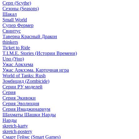
Серп (Scythe)
Сезоны (Seasons)
Шакал
Small World
Супер Фермер
Свинтус
Таверна Красный Дракон
thinkers
Ticket to Ride
T.I.M.E. Stories (Истории Времени)
Uno (Уно)
Ужас Аркхема
Ужас Аркхэма. Карточная игра
World of Tanks: Rush
Зомбицид (Zombicide)
Серии РУ моделей
Серия
Серия Экивоки
Серия Эволюция
Серия Имаджинариум
Шахматы Шашки Нарды
Нарды
skretch-karty
skretch-postery
Смарт Геймс (Smart Games)