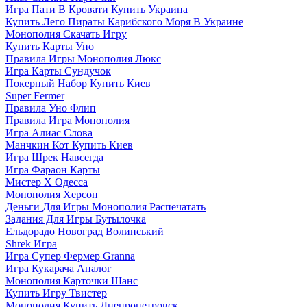
Игра Пати В Кровати Купить Украина
Купить Лего Пираты Карибского Моря В Украине
Монополия Скачать Игру
Купить Карты Уно
Правила Игры Монополия Люкс
Игра Карты Сундучок
Покерный Набор Купить Киев
Super Fermer
Правила Уно Флип
Правила Игра Монополия
Игра Алиас Слова
Манчкин Кот Купить Киев
Игра Шрек Навсегда
Игра Фараон Карты
Мистер Х Одесса
Монополия Херсон
Деньги Для Игры Монополия Распечатать
Задания Для Игры Бутылочка
Ельдорадо Новоград Волинський
Shrek Игра
Игра Супер Фермер Granna
Игра Кукарача Аналог
Монополия Карточки Шанс
Купить Игру Твистер
Монополия Купить Днепропетровск