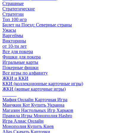
Страшные
Стратегические
Стратегии
Топ 100 игр
Билет на Поезд: Северные страны
Ужасы
Варгеймы
Викторины
от 10-ти лет
Все для покера
Фишки для покера
Игральные карты
Покерные фишки
Все игры по алфавиту
ЖКИ и ККИ
ККИ (коллекционные карточные игры)
ЖКИ (живые карточные игры)
______
Мафия Онлайн Карточная Игра
Манчкин Кот Купить Украина
Магазин Настольных Игр Харьков
Правила Игры Монополия Hasbro
Игра Алиас Онлайн
Монополия Купить Киев
Alias Скачать Карточки