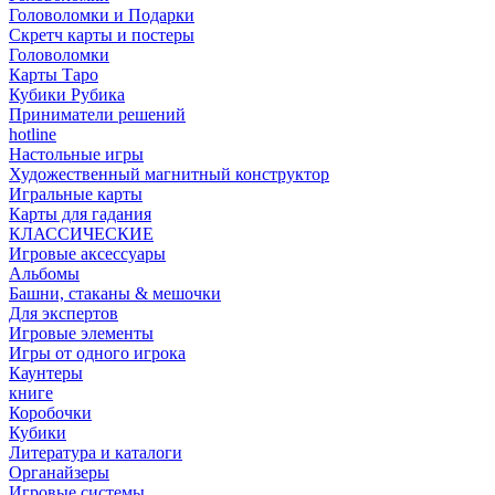
Головоломки и Подарки
Cкретч карты и постеры
Головоломки
Карты Таро
Кубики Рубика
Приниматели решений
hotline
Настольные игры
Художественный магнитный конструктор
Игральные карты
Карты для гадания
КЛАССИЧЕСКИЕ
Игровые аксессуары
Альбомы
Башни, стаканы & мешочки
Для экспертов
Игровые элементы
Игры от одного игрока
Каунтеры
книге
Коробочки
Кубики
Литература и каталоги
Органайзеры
Игровые системы