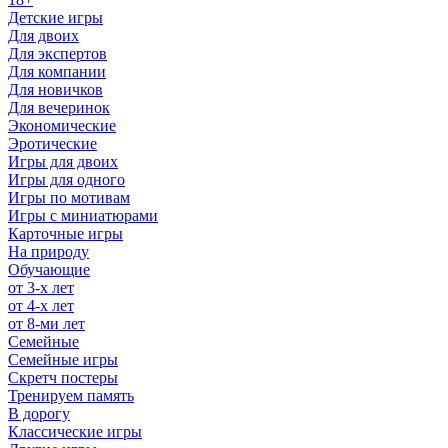
Детские игры
Для двоих
Для экспертов
Для компании
Для новичков
Для вечеринок
Экономические
Эротические
Игры для двоих
Игры для одного
Игры по мотивам
Игры с миниатюрами
Карточные игры
На природу
Обучающие
от 3-х лет
от 4-х лет
от 8-ми лет
Семейные
Семейные игры
Скретч постеры
Тренируем память
В дорогу
Классические игры