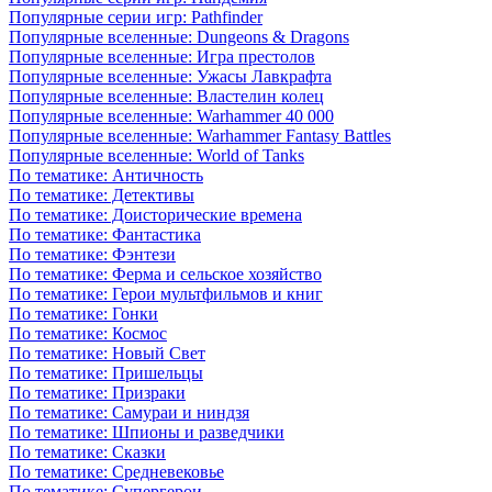
Популярные серии игр: Pathfinder
Популярные вселенные: Dungeons & Dragons
Популярные вселенные: Игра престолов
Популярные вселенные: Ужасы Лавкрафта
Популярные вселенные: Властелин колец
Популярные вселенные: Warhammer 40 000
Популярные вселенные: Warhammer Fantasy Battles
Популярные вселенные: World of Tanks
По тематике: Античность
По тематике: Детективы
По тематике: Доисторические времена
По тематике: Фантастика
По тематике: Фэнтези
По тематике: Ферма и сельское хозяйство
По тематике: Герои мультфильмов и книг
По тематике: Гонки
По тематике: Космос
По тематике: Новый Свет
По тематике: Пришельцы
По тематике: Призраки
По тематике: Самураи и ниндзя
По тематике: Шпионы и разведчики
По тематике: Сказки
По тематике: Средневековье
По тематике: Супергерои