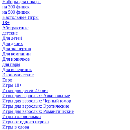
Наборы для покера
на 300 фишек
на 500 фишек
Настольные Игры
18+
Абстрактные
детские
Для детей
Для двоих
Для экспертов
Для компании
Для новичков
для пары
Для вечеринок
Экономические
Евро
Игры 18+
Игры для детей 2-6 лет
Игры для взрослых: Алкогольные
Игры для взрослых: Черный юмор
Игры для взрослых: Эротические
Игры для взрослых: Романтические
Игры-головоломки
Игры от одного игрока
Игры в слова