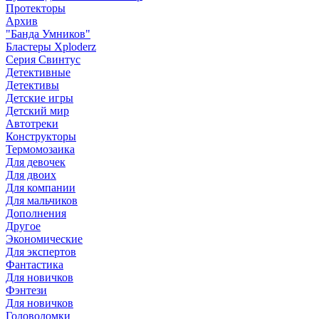
Протекторы
Архив
"Банда Умников"
Бластеры Xploderz
Cерия Свинтус
Детективные
Детективы
Детские игры
Детский мир
Автотреки
Конструкторы
Термомозаика
Для девочек
Для двоих
Для компании
Для мальчиков
Дополнения
Другое
Экономические
Для экспертов
Фантастика
Для новичков
Фэнтези
Для новичков
Головоломки