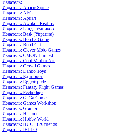
Издатель:
Издатель: AbacusSpiele
Издатель: AEG
Издатель: Ариал
Издатель: Awaken Realms
Издатель: Банда Умников
Издатель: Bask (Украина)
Издатель: BombatGame
Издатель: BombCat
Издатель: Clever Mojo Games
Издатель: CMON Limited
Издатель: Cool Mini or Not
Издатель: Crowd Games
Издатель: Danko Toys
Издатель: Единорог
Издатель: Eggertspiele
Издатель: Fantasy Flight Games
Издатель: Feelindigo
Издатель: GaGa Games
Издатель: Games Workshop
Издатель: Granna
Издатель: Hasbro
Издатель: Hobby World
Издатель: HUCH! & friends
Издатель: IELLO