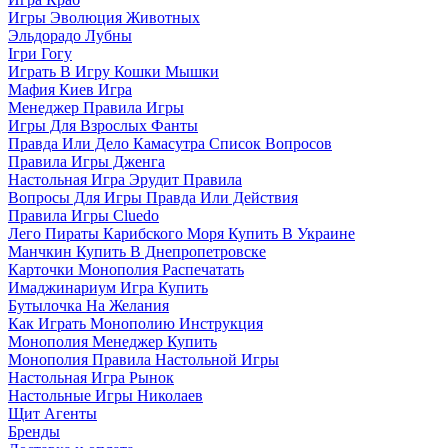
Игры Эволюция Животных
Эльдорадо Лубны
Ігри Гогу
Играть В Игру Кошки Мышки
Мафия Киев Игра
Менеджер Правила Игры
Игры Для Взрослых Фанты
Правда Или Дело Камасутра Список Вопросов
Правила Игры Дженга
Настольная Игра Эрудит Правила
Вопросы Для Игры Правда Или Действия
Правила Игры Cluedo
Лего Пираты Карибского Моря Купить В Украине
Манчкин Купить В Днепропетровске
Карточки Монополия Распечатать
Имаджинариум Игра Купить
Бутылочка На Желания
Как Играть Монополию Инструкция
Монополия Менеджер Купить
Монополия Правила Настольной Игры
Настольная Игра Рынок
Настольные Игры Николаев
Щит Агенты
Бренды