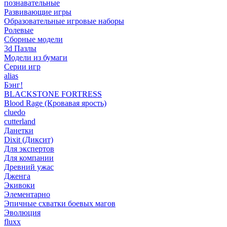
познавательные
Развивающие игры
Образовательные игровые наборы
Ролевые
Сборные модели
3d Пазлы
Модели из бумаги
Серии игр
alias
Бэнг!
BLACKSTONE FORTRESS
Blood Rage (Кровавая ярость)
cluedo
cutterland
Данетки
Dixit (Диксит)
Для экспертов
Для компании
Древний ужас
Дженга
Экивоки
Элементарно
Эпичные схватки боевых магов
Эволюция
fluxx