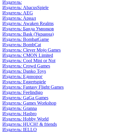
Издатель:
Издатель: AbacusSpiele
Издатель: AEG
Издатель: Ариал
Издатель: Awaken Realms
Издатель: Банда Умников
Издатель: Bask (Украина)
Издатель: BombatGame
Издатель: BombCat
Издатель: Clever Mojo Games
Издатель: CMON Limited
Издатель: Cool Mini or Not
Издатель: Crowd Games
Издатель: Danko Toys
Издатель: Единорог
Издатель: Eggertspiele
Издатель: Fantasy Flight Games
Издатель: Feelindigo
Издатель: GaGa Games
Издатель: Games Workshop
Издатель: Granna
Издатель: Hasbro
Издатель: Hobby World
Издатель: HUCH! & friends
Издатель: IELLO