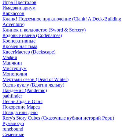
Игра Престолов
Имаджинариум
Каркассон
Кланк! Подземное приключение (Clank! A Deck-Building
Adventure)
Клинок и колдовство (Sword & Sorcery)
Кодовые имена (Codenames)
Кооперативные
Кромешная тьма
КвестМастер (Deckscape)
Мафия
Манчкин
Мистериум
Монополия
Мёртвый сезон (Dead of Winter)
Одень куклу (Вдягни ляльку)
Пандемия (Pandemic)
pathfinder
Песнь Льда и Огня
Покорение Марса
Правда или дело
Rory's Story Cubes (Сказочные кубики историй Рори)
Руммикуб
runebound
Семейные