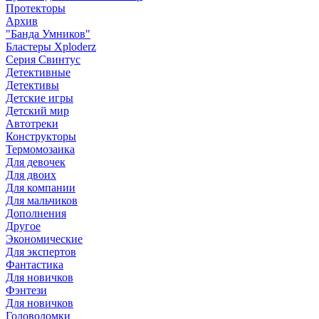
Протекторы
Архив
"Банда Умников"
Бластеры Xploderz
Cерия Свинтус
Детективные
Детективы
Детские игры
Детский мир
Автотреки
Конструкторы
Термомозаика
Для девочек
Для двоих
Для компании
Для мальчиков
Дополнения
Другое
Экономические
Для экспертов
Фантастика
Для новичков
Фэнтези
Для новичков
Головоломки