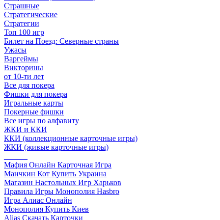
Страшные
Стратегические
Стратегии
Топ 100 игр
Билет на Поезд: Северные страны
Ужасы
Варгеймы
Викторины
от 10-ти лет
Все для покера
Фишки для покера
Игральные карты
Покерные фишки
Все игры по алфавиту
ЖКИ и ККИ
ККИ (коллекционные карточные игры)
ЖКИ (живые карточные игры)
______
Мафия Онлайн Карточная Игра
Манчкин Кот Купить Украина
Магазин Настольных Игр Харьков
Правила Игры Монополия Hasbro
Игра Алиас Онлайн
Монополия Купить Киев
Alias Скачать Карточки