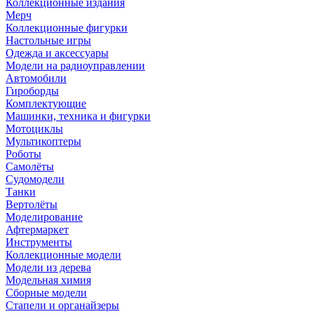
Коллекционные издания
Мерч
Коллекционные фигурки
Настольные игры
Одежда и аксессуары
Модели на радиоуправлении
Автомобили
Гироборды
Комплектующие
Машинки, техника и фигурки
Мотоциклы
Мультикоптеры
Роботы
Самолёты
Судомодели
Танки
Вертолёты
Моделирование
Афтермаркет
Инструменты
Коллекционные модели
Модели из дерева
Модельная химия
Сборные модели
Стапели и органайзеры