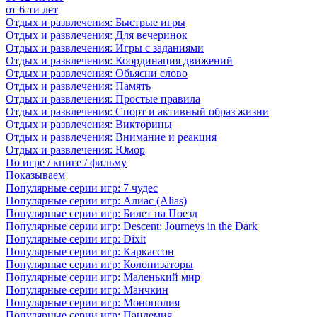
от 6-ти лет
Отдых и развлечения: Быстрые игры
Отдых и развлечения: Для вечеринок
Отдых и развлечения: Игры с заданиями
Отдых и развлечения: Координация движений
Отдых и развлечения: Обьясни слово
Отдых и развлечения: Память
Отдых и развлечения: Простые правила
Отдых и развлечения: Спорт и активный образ жизни
Отдых и развлечения: Викторины
Отдых и развлечения: Внимание и реакция
Отдых и развлечения: Юмор
По игре / книге / фильму
Показываем
Популярные серии игр: 7 чудес
Популярные серии игр: Алиас (Alias)
Популярные серии игр: Билет на Поезд
Популярные серии игр: Descent: Journeys in the Dark
Популярные серии игр: Dixit
Популярные серии игр: Каркассон
Популярные серии игр: Колонизаторы
Популярные серии игр: Маленький мир
Популярные серии игр: Манчкин
Популярные серии игр: Монополия
Популярные серии игр: Пандемия