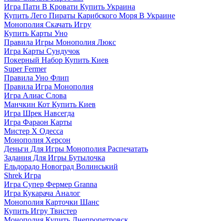
Игра Пати В Кровати Купить Украина
Купить Лего Пираты Карибского Моря В Украине
Монополия Скачать Игру
Купить Карты Уно
Правила Игры Монополия Люкс
Игра Карты Сундучок
Покерный Набор Купить Киев
Super Fermer
Правила Уно Флип
Правила Игра Монополия
Игра Алиас Слова
Манчкин Кот Купить Киев
Игра Шрек Навсегда
Игра Фараон Карты
Мистер Х Одесса
Монополия Херсон
Деньги Для Игры Монополия Распечатать
Задания Для Игры Бутылочка
Ельдорадо Новоград Волинський
Shrek Игра
Игра Супер Фермер Granna
Игра Кукарача Аналог
Монополия Карточки Шанс
Купить Игру Твистер
Монополия Купить Днепропетровск