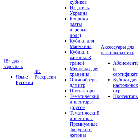
кубиков
Издатель:
Украина
Коврики
(маты
игровые
поля)
Кубики для
Манчкина
Аксессуары для
Кубики и
настольных игр
жетоны: 8
18+ для
граней
Абонемент
взрослых
Мешочки для
и
3D
хранения
сертифика
Язык:
Раскраски
Органайзеры
Кубики для
Русский
для игр
настольных
Протекторы
игр
Тематический
Протектор
инвентарь:
Другое
Тематический
инвентарь:
Премиумные
фигурки и
жетоны