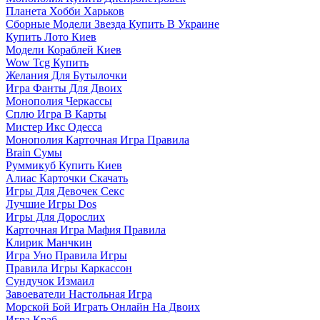
Планета Хобби Харьков
Сборные Модели Звезда Купить В Украине
Купить Лото Киев
Модели Кораблей Киев
Wow Tcg Купить
Желания Для Бутылочки
Игра Фанты Для Двоих
Монополия Черкассы
Сплю Игра В Карты
Мистер Икс Одесса
Монополия Карточная Игра Правила
Brain Сумы
Руммикуб Купить Киев
Алиас Карточки Скачать
Игры Для Девочек Секс
Лучшие Игры Dos
Игры Для Дорослих
Карточная Игра Мафия Правила
Клирик Манчкин
Игра Уно Правила Игры
Правила Игры Каркассон
Сундучок Измаил
Завоеватели Настольная Игра
Морской Бой Играть Онлайн На Двоих
Игра Краб