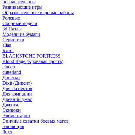
познавательные
Развивающие игры
Образовательные игровые наборы
Ролевые
Сборные модели
3d Пазлы
Модели из бумаги
Серии игр
alias
Бэнг!
BLACKSTONE FORTRESS
Blood Rage (Кровавая ярость)
cluedo
cutterland
Данетки
Dixit (Диксит)
Для экспертов
Для компании
Древний ужас
Дженга
Экивоки
Элементарно
Эпичные схватки боевых магов
Эволюция
fluxx