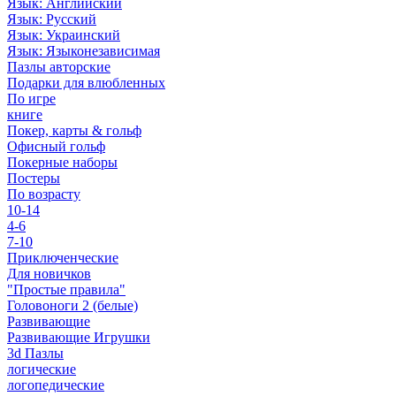
Язык: Английский
Язык: Русский
Язык: Украинский
Язык: Языконезависимая
Пазлы авторские
Подарки для влюбленных
По игре
книге
Покер, карты & гольф
Офисный гольф
Покерные наборы
Постеры
По возрасту
10-14
4-6
7-10
Приключенческие
Для новичков
"Простые правила"
Головоноги 2 (белые)
Развивающие
Развивающие Игрушки
3d Пазлы
логические
логопедические