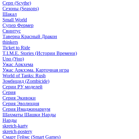
Серп (Scythe)
Сезоны (Seasons)
Шакал
Small World
Супер Фермер
Свинтус
Таверна Красный Дракон
thinkers
Ticket to Ride
T.I.M.E. Stories (Истории Времени)
Uno (Уно)
Ужас Аркхема
Ужас Аркхэма. Карточная игра
World of Tanks: Rush
Зомбицид (Zombicide)
Серии РУ моделей
Серия
Серия Экивоки
Серия Эволюция
Серия Имаджинариум
Шахматы Шашки Нарды
Нарды
skretch-karty
skretch-postery
Смарт Геймс (Smart Games)