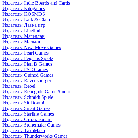
Издатель: Indie Boards and Cards
Издатель: Kilogames
Издатель: KOSMOS
Издатель: Lark & Clam
Издатель: Лавка игр
Издатель: Libellud
Издатель: Магеллан
Издатель: Мальви
Издатель: Next Move Games
Издатель: Pearl Games
Издатель: Pegasus Spiele
Издатель: Plan B Games
Издатель: PSC Games
Издатель: Quined Games
Издатель: Ravensburger
Издатель: Rebel
Издатель: Renegade Game Studio
Издатель: Schmidt Spiele
Издатель: Sit Down!
Издатель: Smart Games
Издатель: Starling Games
Издатель: Стиль жизни
Издатель: Stonemaier Games
Издатель: ТакаМака
Издатель: Thunderworks Games