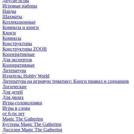
Другие игры
Игровые наборы
Нарды
Шахматы
Коллекционные
Комиксы и книги
Книги
Комиксы
Конструкторы
Конструкторы ZOOB
Кооперативные
Для экспертов
Кооперативные
Литература
Издатель: Hobby World
Литература на игровую тематику: Книги правил и сценариев
Логические
Для детей
Для двоих
Игры-головоломки
Игры в слова
от 6-ти лет
Magic The Gathering
Бустеры Magic The Gathering
Дисплеи Magic The Gathering