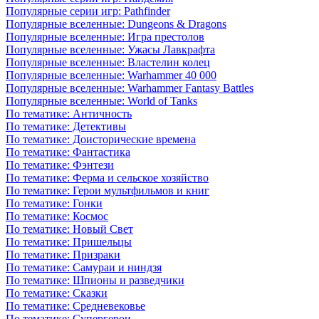
Популярные серии игр: Pathfinder
Популярные вселенные: Dungeons & Dragons
Популярные вселенные: Игра престолов
Популярные вселенные: Ужасы Лавкрафта
Популярные вселенные: Властелин колец
Популярные вселенные: Warhammer 40 000
Популярные вселенные: Warhammer Fantasy Battles
Популярные вселенные: World of Tanks
По тематике: Античность
По тематике: Детективы
По тематике: Доисторические времена
По тематике: Фантастика
По тематике: Фэнтези
По тематике: Ферма и сельское хозяйство
По тематике: Герои мультфильмов и книг
По тематике: Гонки
По тематике: Космос
По тематике: Новый Свет
По тематике: Пришельцы
По тематике: Призраки
По тематике: Самураи и ниндзя
По тематике: Шпионы и разведчики
По тематике: Сказки
По тематике: Средневековье
По тематике: Супергерои