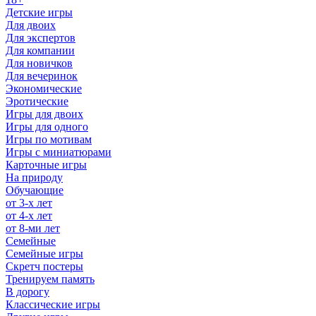
Детские игры
Для двоих
Для экспертов
Для компании
Для новичков
Для вечеринок
Экономические
Эротические
Игры для двоих
Игры для одного
Игры по мотивам
Игры с миниатюрами
Карточные игры
На природу
Обучающие
от 3-х лет
от 4-х лет
от 8-ми лет
Семейные
Семейные игры
Скретч постеры
Тренируем память
В дорогу
Классические игры