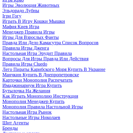
Игры Эволюция Животных
Эльдорадо Лубны
Ігри Гогу
Играть В Игру Кошки Мышки
Мафия Киев Игра
Менеджер Правила Игры
Игры Для Взрослых Фанты
Правда Или Дело Камасутра Список Вопросов
Правила Игры Дженга
Настольная Игра Эрудит Правила
Вопросы Для Игры Правда Или Действия
Правила Игры Cluedo
Лего Пираты Карибского Моря Купить В Украине
Манчкин Купить В Днепропетровске
Карточки Монополия Распечатать
Имаджинариум Игра Купить
Бутылочка На Желания
Как Играть Монополию Инструкция
Монополия Менеджер Купить
Монополия Правила Настольной Игры
Настольная Игра Рынок
Настольные Игры Николаев
Щит Агенты
Бренды