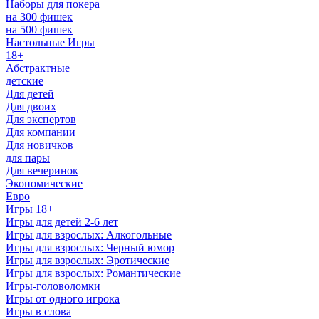
Наборы для покера
на 300 фишек
на 500 фишек
Настольные Игры
18+
Абстрактные
детские
Для детей
Для двоих
Для экспертов
Для компании
Для новичков
для пары
Для вечеринок
Экономические
Евро
Игры 18+
Игры для детей 2-6 лет
Игры для взрослых: Алкогольные
Игры для взрослых: Черный юмор
Игры для взрослых: Эротические
Игры для взрослых: Романтические
Игры-головоломки
Игры от одного игрока
Игры в слова