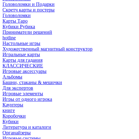
Головоломки и Подарки
Cкретч карты и постеры
Головоломки
Карты Таро
Кубики Рубика
Приниматели решений
hotline
Настольные игры
Художественный магнитный конструктор
Игральные карты
Карты для гадания
КЛАССИЧЕСКИЕ
Игровые аксессуары
Альбомы
Башни, стаканы & мешочки
Для экспертов
Игровые элементы
Игры от одного игрока
Каунтеры
книге
Коробочки
Кубики
Литература и каталоги
Органайзеры
Игровые системы