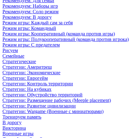
Рекомендуем: Для семьи
Рекомендуем: Наборы игр
Рекомендуем: Соло режим
Рекомендуем: В дорогу
Режим игры: Каждый сам за себя
Режим игры: Командный
Режим игры: Кооперативный (команда против игры)
Режим игры: Полукооперативный (команда против игрока)
Режим игры: С предателем
Рисуем
Семейные
Стратегические
Стратегии: Америтреш
Стратегии: Экономические
Стратегии: Еврогейм
Стратегии: Контроль территории
Стратегии: На кубиках
Стратегии: Обустройство территорий
Стратегии: Размещение рабочих (Meeple placement)
Стратегии: Развитие цивилизации
Стратегии: Wargame (Военные с миниатюрами)
Тренируем память
В дорогу
Викторина
Военные игры