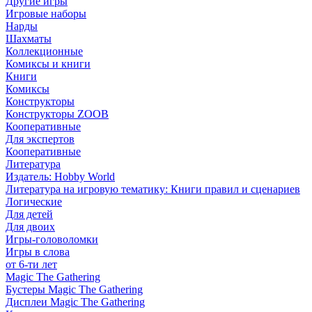
Другие игры
Игровые наборы
Нарды
Шахматы
Коллекционные
Комиксы и книги
Книги
Комиксы
Конструкторы
Конструкторы ZOOB
Кооперативные
Для экспертов
Кооперативные
Литература
Издатель: Hobby World
Литература на игровую тематику: Книги правил и сценариев
Логические
Для детей
Для двоих
Игры-головоломки
Игры в слова
от 6-ти лет
Magic The Gathering
Бустеры Magic The Gathering
Дисплеи Magic The Gathering