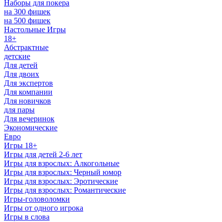
Наборы для покера
на 300 фишек
на 500 фишек
Настольные Игры
18+
Абстрактные
детские
Для детей
Для двоих
Для экспертов
Для компании
Для новичков
для пары
Для вечеринок
Экономические
Евро
Игры 18+
Игры для детей 2-6 лет
Игры для взрослых: Алкогольные
Игры для взрослых: Черный юмор
Игры для взрослых: Эротические
Игры для взрослых: Романтические
Игры-головоломки
Игры от одного игрока
Игры в слова