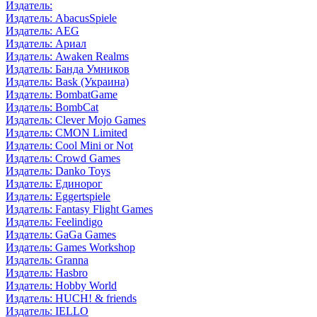
Издатель:
Издатель: AbacusSpiele
Издатель: AEG
Издатель: Ариал
Издатель: Awaken Realms
Издатель: Банда Умников
Издатель: Bask (Украина)
Издатель: BombatGame
Издатель: BombCat
Издатель: Clever Mojo Games
Издатель: CMON Limited
Издатель: Cool Mini or Not
Издатель: Crowd Games
Издатель: Danko Toys
Издатель: Единорог
Издатель: Eggertspiele
Издатель: Fantasy Flight Games
Издатель: Feelindigo
Издатель: GaGa Games
Издатель: Games Workshop
Издатель: Granna
Издатель: Hasbro
Издатель: Hobby World
Издатель: HUCH! & friends
Издатель: IELLO