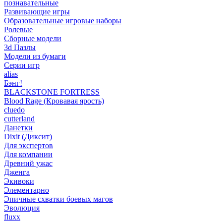
познавательные
Развивающие игры
Образовательные игровые наборы
Ролевые
Сборные модели
3d Пазлы
Модели из бумаги
Серии игр
alias
Бэнг!
BLACKSTONE FORTRESS
Blood Rage (Кровавая ярость)
cluedo
cutterland
Данетки
Dixit (Диксит)
Для экспертов
Для компании
Древний ужас
Дженга
Экивоки
Элементарно
Эпичные схватки боевых магов
Эволюция
fluxx