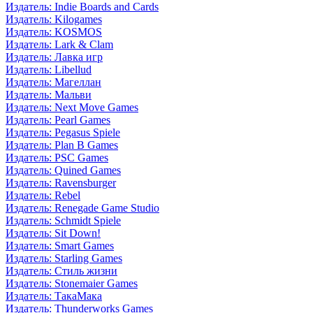
Издатель: Indie Boards and Cards
Издатель: Kilogames
Издатель: KOSMOS
Издатель: Lark & Clam
Издатель: Лавка игр
Издатель: Libellud
Издатель: Магеллан
Издатель: Мальви
Издатель: Next Move Games
Издатель: Pearl Games
Издатель: Pegasus Spiele
Издатель: Plan B Games
Издатель: PSC Games
Издатель: Quined Games
Издатель: Ravensburger
Издатель: Rebel
Издатель: Renegade Game Studio
Издатель: Schmidt Spiele
Издатель: Sit Down!
Издатель: Smart Games
Издатель: Starling Games
Издатель: Стиль жизни
Издатель: Stonemaier Games
Издатель: ТакаМака
Издатель: Thunderworks Games