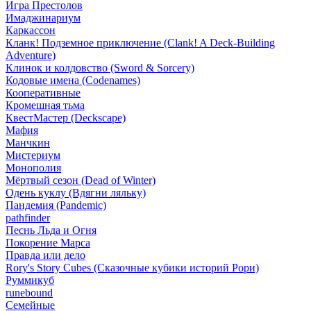
Игра Престолов
Имаджинариум
Каркассон
Кланк! Подземное приключение (Clank! A Deck-Building
Adventure)
Клинок и колдовство (Sword & Sorcery)
Кодовые имена (Codenames)
Кооперативные
Кромешная тьма
КвестМастер (Deckscape)
Мафия
Манчкин
Мистериум
Монополия
Мёртвый сезон (Dead of Winter)
Одень куклу (Вдягни ляльку)
Пандемия (Pandemic)
pathfinder
Песнь Льда и Огня
Покорение Марса
Правда или дело
Rory's Story Cubes (Сказочные кубики историй Рори)
Руммикуб
runebound
Семейные