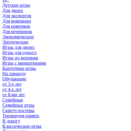
Детские игры
Для двоих
Для экспертов
Для компании
Для новичков
Для вечеринок
Экономические
Эротические
Игры для двоих
Игры для одного
Игры по мотивам
Игры с миниатюрами
Карточные игры
На природу
Обучающие
от 3-х лет
от 4-х лет
от 8-ми лет
Семейные
Семейные игры
Скретч постеры
Тренируем память
В дорогу
Классические игры