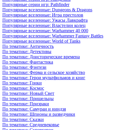
Популярные серии игр: Pathfinder
Популярные вселенные: Dungeons & Dragons
Популярные вселенные: Игра престолов
Популярные вселенные: Ужасы Лавкрафта
Популярные вселенные: Властелин колец
Популярные вселенные: Warhammer 40 000
Популярные вселенные: Warhammer Fantasy Battles
Популярные вселенные: World of Tanks
По тематике: Античность
По тематике: Детективы
По тематике: Доисторические времена
По тематике: Фантастика
По тематике: Фэнтези
По тематике: Ферма и сельское хозяйство
По тематике: Герои мультфильмов и книг
По тематике: Гонки
По тематике: Космос
По тематике: Новый Свет
По тематике: Пришельцы
По тематике: Призраки
По тематике: Самураи и ниндзя
По тематике: Шпионы и разведчики
По тематике: Сказки
По тематике: Средневековье
По тематике: Супергерои