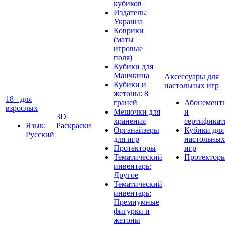
кубиков
Издатель:
Украина
Коврики
(маты
игровые
поля)
Кубики для
Манчкина
Аксессуары для
Кубики и
настольных игр
жетоны: 8
18+ для
граней
Абонемент
взрослых
Мешочки для
и
3D
хранения
сертифика
Язык:
Раскраски
Органайзеры
Кубики для
Русский
для игр
настольных
Протекторы
игр
Тематический
Протектор
инвентарь:
Другое
Тематический
инвентарь:
Премиумные
фигурки и
жетоны