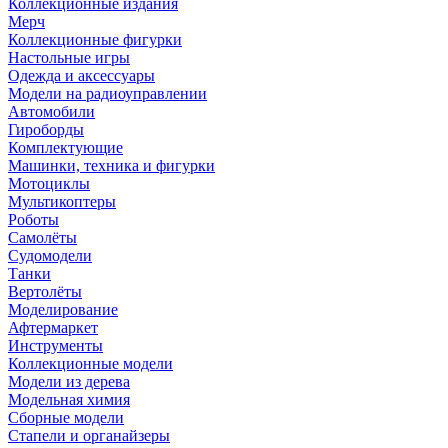
Коллекционные издания
Мерч
Коллекционные фигурки
Настольные игры
Одежда и аксессуары
Модели на радиоуправлении
Автомобили
Гироборды
Комплектующие
Машинки, техника и фигурки
Мотоциклы
Мультикоптеры
Роботы
Самолёты
Судомодели
Танки
Вертолёты
Моделирование
Афтермаркет
Инструменты
Коллекционные модели
Модели из дерева
Модельная химия
Сборные модели
Стапели и органайзеры