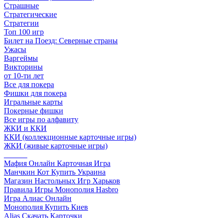
Страшные
Стратегические
Стратегии
Топ 100 игр
Билет на Поезд: Северные страны
Ужасы
Варгеймы
Викторины
от 10-ти лет
Все для покера
Фишки для покера
Игральные карты
Покерные фишки
Все игры по алфавиту
ЖКИ и ККИ
ККИ (коллекционные карточные игры)
ЖКИ (живые карточные игры)
______
Мафия Онлайн Карточная Игра
Манчкин Кот Купить Украина
Магазин Настольных Игр Харьков
Правила Игры Монополия Hasbro
Игра Алиас Онлайн
Монополия Купить Киев
Alias Скачать Карточки