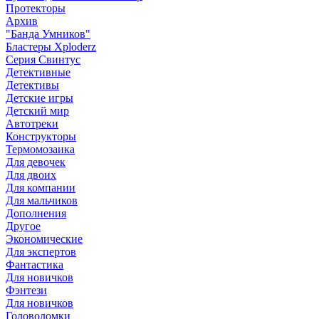
Протекторы
Архив
"Банда Умников"
Бластеры Xploderz
Cерия Свинтус
Детективные
Детективы
Детские игры
Детский мир
Автотреки
Конструкторы
Термомозаика
Для девочек
Для двоих
Для компании
Для мальчиков
Дополнения
Другое
Экономические
Для экспертов
Фантастика
Для новичков
Фэнтези
Для новичков
Головоломки