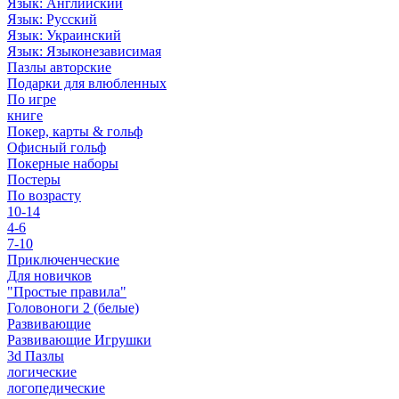
Язык: Английский
Язык: Русский
Язык: Украинский
Язык: Языконезависимая
Пазлы авторские
Подарки для влюбленных
По игре
книге
Покер, карты & гольф
Офисный гольф
Покерные наборы
Постеры
По возрасту
10-14
4-6
7-10
Приключенческие
Для новичков
"Простые правила"
Головоноги 2 (белые)
Развивающие
Развивающие Игрушки
3d Пазлы
логические
логопедические