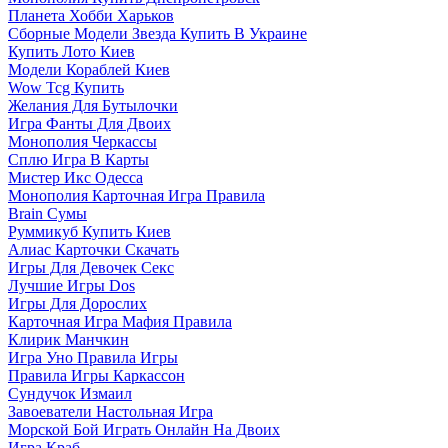
Планета Хобби Харьков
Сборные Модели Звезда Купить В Украине
Купить Лото Киев
Модели Кораблей Киев
Wow Tcg Купить
Желания Для Бутылочки
Игра Фанты Для Двоих
Монополия Черкассы
Сплю Игра В Карты
Мистер Икс Одесса
Монополия Карточная Игра Правила
Brain Сумы
Руммикуб Купить Киев
Алиас Карточки Скачать
Игры Для Девочек Секс
Лучшие Игры Dos
Игры Для Дорослих
Карточная Игра Мафия Правила
Клирик Манчкин
Игра Уно Правила Игры
Правила Игры Каркассон
Сундучок Измаил
Завоеватели Настольная Игра
Морской Бой Играть Онлайн На Двоих
Игра Краб