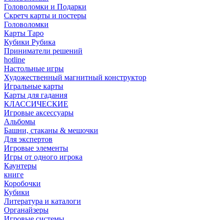
Головоломки и Подарки
Cкретч карты и постеры
Головоломки
Карты Таро
Кубики Рубика
Приниматели решений
hotline
Настольные игры
Художественный магнитный конструктор
Игральные карты
Карты для гадания
КЛАССИЧЕСКИЕ
Игровые аксессуары
Альбомы
Башни, стаканы & мешочки
Для экспертов
Игровые элементы
Игры от одного игрока
Каунтеры
книге
Коробочки
Кубики
Литература и каталоги
Органайзеры
Игровые системы