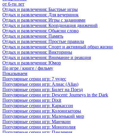
от 6-ти лет
Отдых и развлечения: Быстрые игры
Отдых и развлечения: Для вечеринок
Отдых и развлечения: Игры с заданиями
Отдых и развлечения: Координация движений
Отдых и развлечения: Обьясни слово
Отдых и развлечения: Память
Отдых и развлечения: Простые правила
Отдых и развлечения: Спорт и активный образ жизни
Отдых и развлечения: Викторины
Отдых и развлечения: Внимание и реакция
Отдых и развлечения: Юмор
По игре / книге / фильму
Показываем
Популярные серии игр: 7 чудес
Популярные серии игр: Алиас (Alias)
Популярные серии игр: Билет на Поезд
Популярные серии игр: Descent: Journeys in the Dark
Популярные серии игр: Dixit
Популярные серии игр: Каркассон
Популярные серии игр: Колонизаторы
Популярные серии игр: Маленький мир
Популярные серии игр: Манчкин
Популярные серии игр: Монополия
Популярные серии игр: Пандемия