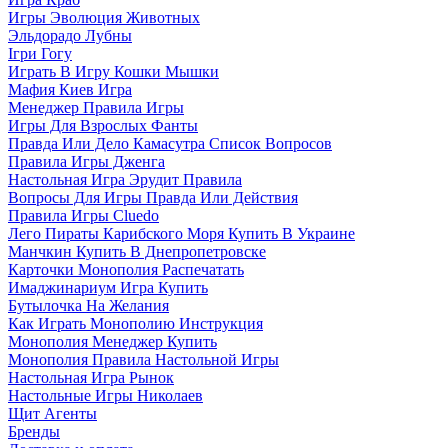
Игры Эволюция Животных
Эльдорадо Лубны
Ігри Гогу
Играть В Игру Кошки Мышки
Мафия Киев Игра
Менеджер Правила Игры
Игры Для Взрослых Фанты
Правда Или Дело Камасутра Список Вопросов
Правила Игры Дженга
Настольная Игра Эрудит Правила
Вопросы Для Игры Правда Или Действия
Правила Игры Cluedo
Лего Пираты Карибского Моря Купить В Украине
Манчкин Купить В Днепропетровске
Карточки Монополия Распечатать
Имаджинариум Игра Купить
Бутылочка На Желания
Как Играть Монополию Инструкция
Монополия Менеджер Купить
Монополия Правила Настольной Игры
Настольная Игра Рынок
Настольные Игры Николаев
Щит Агенты
Бренды