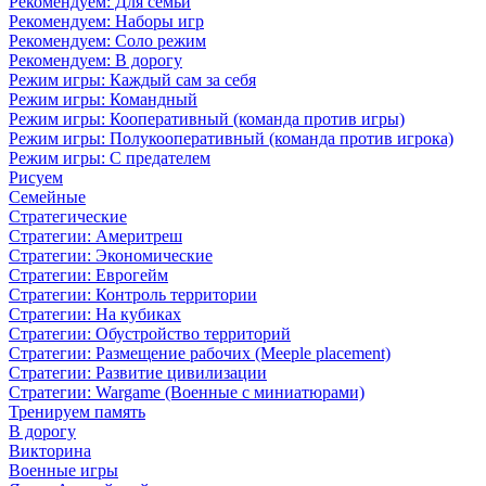
Рекомендуем: Для семьи
Рекомендуем: Наборы игр
Рекомендуем: Соло режим
Рекомендуем: В дорогу
Режим игры: Каждый сам за себя
Режим игры: Командный
Режим игры: Кооперативный (команда против игры)
Режим игры: Полукооперативный (команда против игрока)
Режим игры: С предателем
Рисуем
Семейные
Стратегические
Стратегии: Америтреш
Стратегии: Экономические
Стратегии: Еврогейм
Стратегии: Контроль территории
Стратегии: На кубиках
Стратегии: Обустройство территорий
Стратегии: Размещение рабочих (Meeple placement)
Стратегии: Развитие цивилизации
Стратегии: Wargame (Военные с миниатюрами)
Тренируем память
В дорогу
Викторина
Военные игры