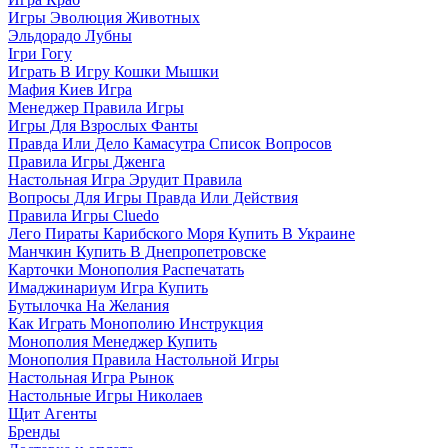
Игры Эволюция Животных
Эльдорадо Лубны
Ігри Гогу
Играть В Игру Кошки Мышки
Мафия Киев Игра
Менеджер Правила Игры
Игры Для Взрослых Фанты
Правда Или Дело Камасутра Список Вопросов
Правила Игры Дженга
Настольная Игра Эрудит Правила
Вопросы Для Игры Правда Или Действия
Правила Игры Cluedo
Лего Пираты Карибского Моря Купить В Украине
Манчкин Купить В Днепропетровске
Карточки Монополия Распечатать
Имаджинариум Игра Купить
Бутылочка На Желания
Как Играть Монополию Инструкция
Монополия Менеджер Купить
Монополия Правила Настольной Игры
Настольная Игра Рынок
Настольные Игры Николаев
Щит Агенты
Бренды