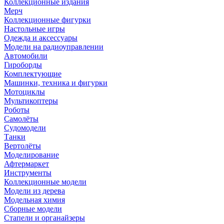
Коллекционные издания
Мерч
Коллекционные фигурки
Настольные игры
Одежда и аксессуары
Модели на радиоуправлении
Автомобили
Гироборды
Комплектующие
Машинки, техника и фигурки
Мотоциклы
Мультикоптеры
Роботы
Самолёты
Судомодели
Танки
Вертолёты
Моделирование
Афтермаркет
Инструменты
Коллекционные модели
Модели из дерева
Модельная химия
Сборные модели
Стапели и органайзеры