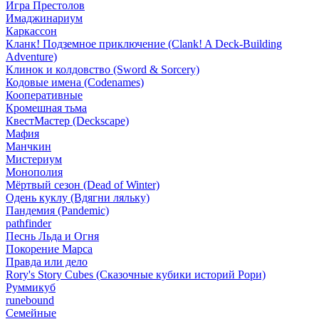
Игра Престолов
Имаджинариум
Каркассон
Кланк! Подземное приключение (Clank! A Deck-Building
Adventure)
Клинок и колдовство (Sword & Sorcery)
Кодовые имена (Codenames)
Кооперативные
Кромешная тьма
КвестМастер (Deckscape)
Мафия
Манчкин
Мистериум
Монополия
Мёртвый сезон (Dead of Winter)
Одень куклу (Вдягни ляльку)
Пандемия (Pandemic)
pathfinder
Песнь Льда и Огня
Покорение Марса
Правда или дело
Rory's Story Cubes (Сказочные кубики историй Рори)
Руммикуб
runebound
Семейные