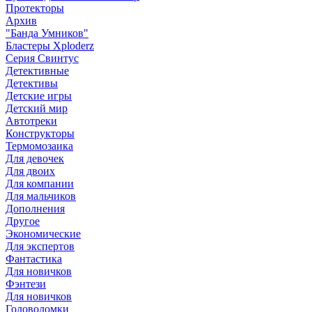
Протекторы
Архив
"Банда Умников"
Бластеры Xploderz
Cерия Свинтус
Детективные
Детективы
Детские игры
Детский мир
Автотреки
Конструкторы
Термомозаика
Для девочек
Для двоих
Для компании
Для мальчиков
Дополнения
Другое
Экономические
Для экспертов
Фантастика
Для новичков
Фэнтези
Для новичков
Головоломки