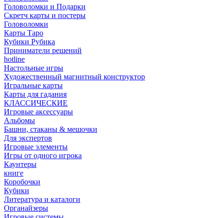
Головоломки и Подарки
Cкретч карты и постеры
Головоломки
Карты Таро
Кубики Рубика
Приниматели решений
hotline
Настольные игры
Художественный магнитный конструктор
Игральные карты
Карты для гадания
КЛАССИЧЕСКИЕ
Игровые аксессуары
Альбомы
Башни, стаканы & мешочки
Для экспертов
Игровые элементы
Игры от одного игрока
Каунтеры
книге
Коробочки
Кубики
Литература и каталоги
Органайзеры
Игровые системы