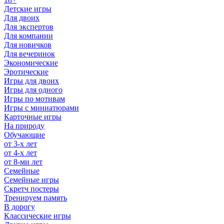
Детские игры
Для двоих
Для экспертов
Для компании
Для новичков
Для вечеринок
Экономические
Эротические
Игры для двоих
Игры для одного
Игры по мотивам
Игры с миниатюрами
Карточные игры
На природу
Обучающие
от 3-х лет
от 4-х лет
от 8-ми лет
Семейные
Семейные игры
Скретч постеры
Тренируем память
В дорогу
Классические игры