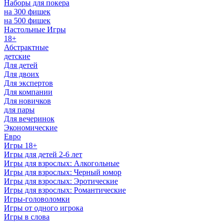
Наборы для покера
на 300 фишек
на 500 фишек
Настольные Игры
18+
Абстрактные
детские
Для детей
Для двоих
Для экспертов
Для компании
Для новичков
для пары
Для вечеринок
Экономические
Евро
Игры 18+
Игры для детей 2-6 лет
Игры для взрослых: Алкогольные
Игры для взрослых: Черный юмор
Игры для взрослых: Эротические
Игры для взрослых: Романтические
Игры-головоломки
Игры от одного игрока
Игры в слова