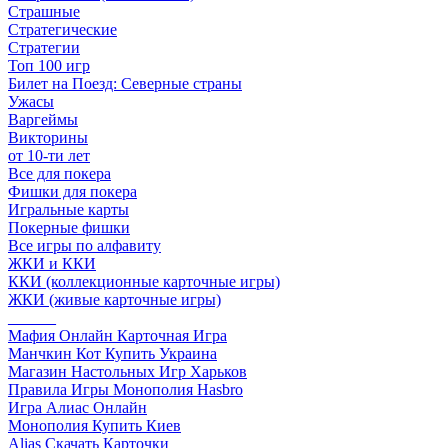
Страшные
Стратегические
Стратегии
Топ 100 игр
Билет на Поезд: Северные страны
Ужасы
Варгеймы
Викторины
от 10-ти лет
Все для покера
Фишки для покера
Игральные карты
Покерные фишки
Все игры по алфавиту
ЖКИ и ККИ
ККИ (коллекционные карточные игры)
ЖКИ (живые карточные игры)
______
Мафия Онлайн Карточная Игра
Манчкин Кот Купить Украина
Магазин Настольных Игр Харьков
Правила Игры Монополия Hasbro
Игра Алиас Онлайн
Монополия Купить Киев
Alias Скачать Карточки