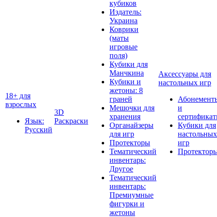
кубиков
Издатель:
Украина
Коврики
(маты
игровые
поля)
Кубики для
Манчкина
Аксессуары для
Кубики и
настольных игр
жетоны: 8
18+ для
граней
Абонемент
взрослых
Мешочки для
и
3D
хранения
сертифика
Язык:
Раскраски
Органайзеры
Кубики для
Русский
для игр
настольных
Протекторы
игр
Тематический
Протектор
инвентарь:
Другое
Тематический
инвентарь:
Премиумные
фигурки и
жетоны