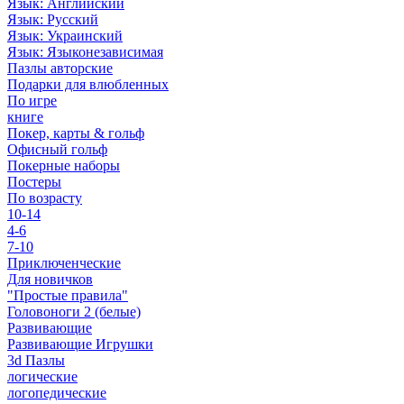
Язык: Английский
Язык: Русский
Язык: Украинский
Язык: Языконезависимая
Пазлы авторские
Подарки для влюбленных
По игре
книге
Покер, карты & гольф
Офисный гольф
Покерные наборы
Постеры
По возрасту
10-14
4-6
7-10
Приключенческие
Для новичков
"Простые правила"
Головоноги 2 (белые)
Развивающие
Развивающие Игрушки
3d Пазлы
логические
логопедические