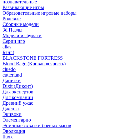
познавательные
Развивающие игры
Образовательные игровые наборы
Ролевые
Сборные модели
3d Пазлы
Модели из бумаги
Серии игр
alias
Бэнг!
BLACKSTONE FORTRESS
Blood Rage (Кровавая ярость)
cluedo
cutterland
Данетки
Dixit (Диксит)
Для экспертов
Для компании
Древний ужас
Дженга
Экивоки
Элементарно
Эпичные схватки боевых магов
Эволюция
fluxx