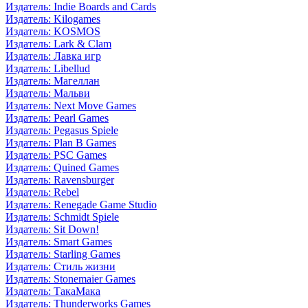
Издатель: Indie Boards and Cards
Издатель: Kilogames
Издатель: KOSMOS
Издатель: Lark & Clam
Издатель: Лавка игр
Издатель: Libellud
Издатель: Магеллан
Издатель: Мальви
Издатель: Next Move Games
Издатель: Pearl Games
Издатель: Pegasus Spiele
Издатель: Plan B Games
Издатель: PSC Games
Издатель: Quined Games
Издатель: Ravensburger
Издатель: Rebel
Издатель: Renegade Game Studio
Издатель: Schmidt Spiele
Издатель: Sit Down!
Издатель: Smart Games
Издатель: Starling Games
Издатель: Стиль жизни
Издатель: Stonemaier Games
Издатель: ТакаМака
Издатель: Thunderworks Games