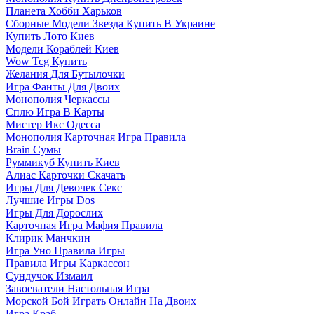
Планета Хобби Харьков
Сборные Модели Звезда Купить В Украине
Купить Лото Киев
Модели Кораблей Киев
Wow Tcg Купить
Желания Для Бутылочки
Игра Фанты Для Двоих
Монополия Черкассы
Сплю Игра В Карты
Мистер Икс Одесса
Монополия Карточная Игра Правила
Brain Сумы
Руммикуб Купить Киев
Алиас Карточки Скачать
Игры Для Девочек Секс
Лучшие Игры Dos
Игры Для Дорослих
Карточная Игра Мафия Правила
Клирик Манчкин
Игра Уно Правила Игры
Правила Игры Каркассон
Сундучок Измаил
Завоеватели Настольная Игра
Морской Бой Играть Онлайн На Двоих
Игра Краб