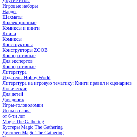
Другие игры
Игровые наборы
Нарды
Шахматы
Коллекционные
Комиксы и книги
Книги
Комиксы
Конструкторы
Конструкторы ZOOB
Кооперативные
Для экспертов
Кооперативные
Литература
Издатель: Hobby World
Литература на игровую тематику: Книги правил и сценариев
Логические
Для детей
Для двоих
Игры-головоломки
Игры в слова
от 6-ти лет
Magic The Gathering
Бустеры Magic The Gathering
Дисплеи Magic The Gathering