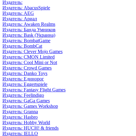
Издатель:
Издатель: AbacusSpiele
Издатель: AEG
Издатель: Ариал
Издатель: Awaken Realms
Издатель: Банда Умников
Издатель: Bask (Украина)
Издатель: BombatGame
Издатель: BombCat
Издатель: Clever Mojo Games
Издатель: CMON Limited
Издатель: Cool Mini or Not
Издатель: Crowd Games
Издатель: Danko Toys
Издатель: Единорог
Издатель: Eggertspiele
Издатель: Fantasy Flight Games
Издатель: Feelindigo
Издатель: GaGa Games
Издатель: Games Workshop
Издатель: Granna
Издатель: Hasbro
Издатель: Hobby World
Издатель: HUCH! & friends
Издатель: IELLO