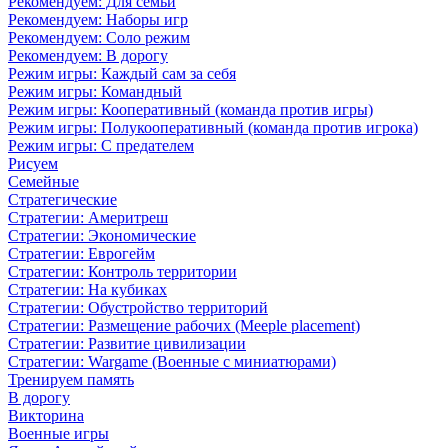
Рекомендуем: Для семьи
Рекомендуем: Наборы игр
Рекомендуем: Соло режим
Рекомендуем: В дорогу
Режим игры: Каждый сам за себя
Режим игры: Командный
Режим игры: Кооперативный (команда против игры)
Режим игры: Полукооперативный (команда против игрока)
Режим игры: С предателем
Рисуем
Семейные
Стратегические
Стратегии: Америтреш
Стратегии: Экономические
Стратегии: Еврогейм
Стратегии: Контроль территории
Стратегии: На кубиках
Стратегии: Обустройство территорий
Стратегии: Размещение рабочих (Meeple placement)
Стратегии: Развитие цивилизации
Стратегии: Wargame (Военные с миниатюрами)
Тренируем память
В дорогу
Викторина
Военные игры