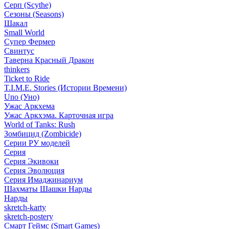
Серп (Scythe)
Сезоны (Seasons)
Шакал
Small World
Супер Фермер
Свинтус
Таверна Красный Дракон
thinkers
Ticket to Ride
T.I.M.E. Stories (Истории Времени)
Uno (Уно)
Ужас Аркхема
Ужас Аркхэма. Карточная игра
World of Tanks: Rush
Зомбицид (Zombicide)
Серии РУ моделей
Серия
Серия Экивоки
Серия Эволюция
Серия Имаджинариум
Шахматы Шашки Нарды
Нарды
skretch-karty
skretch-postery
Смарт Геймс (Smart Games)