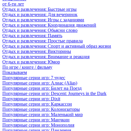
от 6-ти лет
Отдых и развлечения: Быстрые игры
Отдых и развлечения: Для вечеринок
Отдых и развлечения: Игры с заданиями
Отдых и развлечения: Координация движений
Отдых и развлечения: Обьясни слово
Отдых и развлечения: Память
Отдых и развлечения: Простые правила
Отдых и развлечения: Спорт и активный образ жизни
Отдых и развлечения: Викторины
Отдых и развлечения: Внимание и реакция
Отдых и развлечения: Юмор
По игре / книге / фильму
Показываем
Популярные серии игр: 7 чудес
Популярные серии игр: Алиас (Alias)
Популярные серии игр: Билет на Поезд
Популярные серии игр: Descent: Journeys in the Dark
Популярные серии игр: Dixit
Популярные серии игр: Каркассон
Популярные серии игр: Колонизаторы
Популярные серии игр: Маленький мир
Популярные серии игр: Манчкин
Популярные серии игр: Монополия
Популярные серии игр: Пандемия