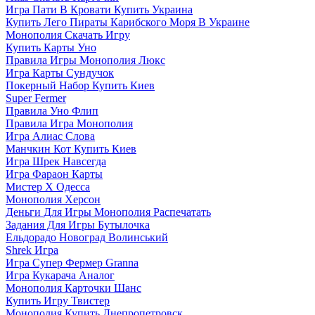
Игра Пати В Кровати Купить Украина
Купить Лего Пираты Карибского Моря В Украине
Монополия Скачать Игру
Купить Карты Уно
Правила Игры Монополия Люкс
Игра Карты Сундучок
Покерный Набор Купить Киев
Super Fermer
Правила Уно Флип
Правила Игра Монополия
Игра Алиас Слова
Манчкин Кот Купить Киев
Игра Шрек Навсегда
Игра Фараон Карты
Мистер Х Одесса
Монополия Херсон
Деньги Для Игры Монополия Распечатать
Задания Для Игры Бутылочка
Ельдорадо Новоград Волинський
Shrek Игра
Игра Супер Фермер Granna
Игра Кукарача Аналог
Монополия Карточки Шанс
Купить Игру Твистер
Монополия Купить Днепропетровск