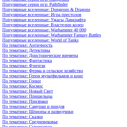
Популярные серии игр: Pathfinder
Популярные вселенные: Dungeons & Dragons
Популярные вселенные: Игра престолов
Популярные вселенные: Ужасы Лавкрафта
Популярные вселенные: Властелин колец
Популярные вселенные: Warhammer 40 000
Популярные вселенные: Warhammer Fantasy Battles
Популярные вселенные: World of Tanks
По тематике: Античность
По тематике: Детективы
По тематике: Доисторические времена
По тематике: Фантастика
По тематике: Фэнтези
По тематике: Ферма и сельское хозяйство
По тематике: Герои мультфильмов и книг
По тематике: Гонки
По тематике: Космос
По тематике: Новый Свет
По тематике: Пришельцы
По тематике: Призраки
По тематике: Самураи и ниндзя
По тематике: Шпионы и разведчики
По тематике: Сказки
По тематике: Средневековье
По тематике: Супергерои