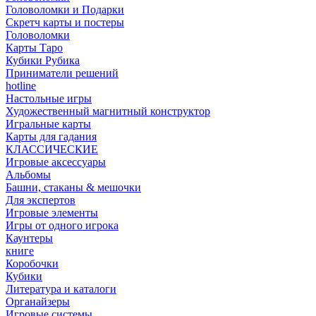
Головоломки и Подарки
Cкретч карты и постеры
Головоломки
Карты Таро
Кубики Рубика
Приниматели решений
hotline
Настольные игры
Художественный магнитный конструктор
Игральные карты
Карты для гадания
КЛАССИЧЕСКИЕ
Игровые аксессуары
Альбомы
Башни, стаканы & мешочки
Для экспертов
Игровые элементы
Игры от одного игрока
Каунтеры
книге
Коробочки
Кубики
Литература и каталоги
Органайзеры
Игровые системы