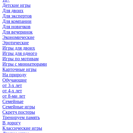
Детские игры
Для двоих
Для экспертов
Для компании
Для новичков
Для вечеринок
Экономические
Эротические
Игры для двоих
Игры для одного
Игры по мотивам
Игры с миниатюрами
Карточные игры
На природу
Обучающие
от 3-х лет
от 4-х лет
от 8-ми лет
Семейные
Семейные игры
Скретч постеры
Тренируем память
В дорогу
Классические игры