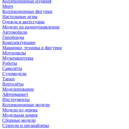
Коллекционные издания
Мерч
Коллекционные фигурки
Настольные игры
Одежда и аксессуары
Модели на радиоуправлении
Автомобили
Гироборды
Комплектующие
Машинки, техника и фигурки
Мотоциклы
Мультикоптеры
Роботы
Самолёты
Судомодели
Танки
Вертолёты
Моделирование
Афтермаркет
Инструменты
Коллекционные модели
Модели из дерева
Модельная химия
Сборные модели
Стапели и органайзеры