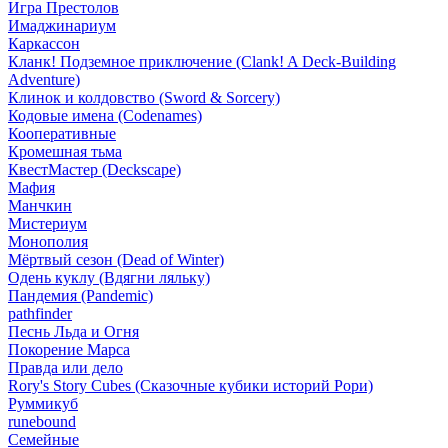
Игра Престолов
Имаджинариум
Каркассон
Кланк! Подземное приключение (Clank! A Deck-Building
Adventure)
Клинок и колдовство (Sword & Sorcery)
Кодовые имена (Codenames)
Кооперативные
Кромешная тьма
КвестМастер (Deckscape)
Мафия
Манчкин
Мистериум
Монополия
Мёртвый сезон (Dead of Winter)
Одень куклу (Вдягни ляльку)
Пандемия (Pandemic)
pathfinder
Песнь Льда и Огня
Покорение Марса
Правда или дело
Rory's Story Cubes (Сказочные кубики историй Рори)
Руммикуб
runebound
Семейные