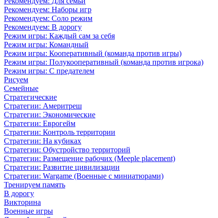
Рекомендуем: Для семьи
Рекомендуем: Наборы игр
Рекомендуем: Соло режим
Рекомендуем: В дорогу
Режим игры: Каждый сам за себя
Режим игры: Командный
Режим игры: Кооперативный (команда против игры)
Режим игры: Полукооперативный (команда против игрока)
Режим игры: С предателем
Рисуем
Семейные
Стратегические
Стратегии: Америтреш
Стратегии: Экономические
Стратегии: Еврогейм
Стратегии: Контроль территории
Стратегии: На кубиках
Стратегии: Обустройство территорий
Стратегии: Размещение рабочих (Meeple placement)
Стратегии: Развитие цивилизации
Стратегии: Wargame (Военные с миниатюрами)
Тренируем память
В дорогу
Викторина
Военные игры