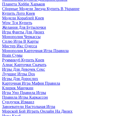
Планета Хобби Харьков
Сборные Модели Звезда Купить В Украине
Купить Лото Киев
Модели Кораблей Киев
Wow Tcg Купить
Желания Для Бутылочки
Игра Фанты Для Двоих
Монополия Черкассы
Сплю Игра В Карты
Мистер Икс Одесса
Монополия Карточная Игра Правила
Brain Сумы
Руммикуб Купить Киев
Алиас Карточки Скачать
Игры Для Девочек Секс
Лучшие Игры Dos
Игры Для Дорослих
Карточная Игра Мафия Правила
Клирик Манчкин
Игра Уно Правила Игры
Правила Игры Каркассон
Сундучок Измаил
Завоеватели Настольная Игра
Морской Бой Играть Онлайн На Двоих
Игра Краб