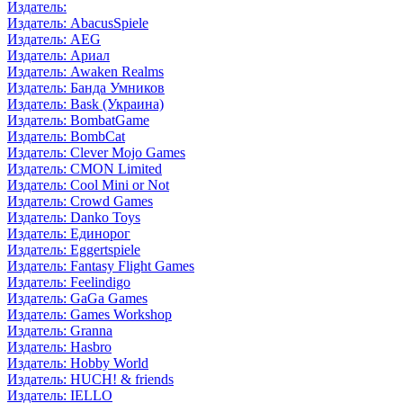
Издатель:
Издатель: AbacusSpiele
Издатель: AEG
Издатель: Ариал
Издатель: Awaken Realms
Издатель: Банда Умников
Издатель: Bask (Украина)
Издатель: BombatGame
Издатель: BombCat
Издатель: Clever Mojo Games
Издатель: CMON Limited
Издатель: Cool Mini or Not
Издатель: Crowd Games
Издатель: Danko Toys
Издатель: Единорог
Издатель: Eggertspiele
Издатель: Fantasy Flight Games
Издатель: Feelindigo
Издатель: GaGa Games
Издатель: Games Workshop
Издатель: Granna
Издатель: Hasbro
Издатель: Hobby World
Издатель: HUCH! & friends
Издатель: IELLO