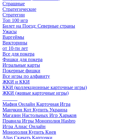
Страшные
Стратегические
Стратегии
Топ 100 игр
Билет на Поезд: Северные страны
Ужасы
Варгеймы
Викторины
от 10-ти лет
Все для покера
Фишки для покера
Игральные карты
Покерные фишки
Все игры по алфавиту
ЖКИ и ККИ
ККИ (коллекционные карточные игры)
ЖКИ (живые карточные игры)
______
Мафия Онлайн Карточная Игра
Манчкин Кот Купить Украина
Магазин Настольных Игр Харьков
Правила Игры Монополия Hasbro
Игра Алиас Онлайн
Монополия Купить Киев
Alias Скачать Карточки