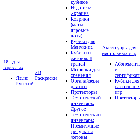
кубиков
Издатель:
Украина
Коврики
(маты
игровые
поля)
Кубики для
Манчкина
Аксессуары для
Кубики и
настольных игр
жетоны: 8
18+ для
граней
Абонемент
взрослых
Мешочки для
и
3D
хранения
сертифика
Язык:
Раскраски
Органайзеры
Кубики для
Русский
для игр
настольных
Протекторы
игр
Тематический
Протектор
инвентарь:
Другое
Тематический
инвентарь:
Премиумные
фигурки и
жетоны