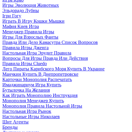
Игры Эволюция Животных
Эльдорадо Лубны
Ігри Гогу
Играть В Игру Кошки Мышки
Мафия Киев Игра
Менеджер Правила Игры
Игры Для Взрослых Фанты
Правда Или Дело Камасутра Список Вопросов
Правила Игры Дженга
Настольная Игра Эрудит Правила
Вопросы Для Игры Правда Или Действия
Правила Игры Cluedo
Лего Пираты Карибского Моря Купить В Украине
Манчкин Купить В Днепропетровске
Карточки Монополия Распечатать
Имаджинариум Игра Купить
Бутылочка На Желания
Как Играть Монополию Инструкция
Монополия Менеджер Купить
Монополия Правила Настольной Игры
Настольная Игра Рынок
Настольные Игры Николаев
Щит Агенты
Бренды