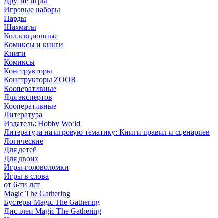
Другие игры
Игровые наборы
Нарды
Шахматы
Коллекционные
Комиксы и книги
Книги
Комиксы
Конструкторы
Конструкторы ZOOB
Кооперативные
Для экспертов
Кооперативные
Литература
Издатель: Hobby World
Литература на игровую тематику: Книги правил и сценариев
Логические
Для детей
Для двоих
Игры-головоломки
Игры в слова
от 6-ти лет
Magic The Gathering
Бустеры Magic The Gathering
Дисплеи Magic The Gathering