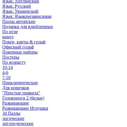
Язык: Английский
Язык: Русский
Язык: Украинский
Язык: Языконезависимая
Пазлы авторские
Подарки для влюбленных
По игре
книге
Покер, карты & гольф
Офисный гольф
Покерные наборы
Постеры
По возрасту
10-14
4-6
7-10
Приключенческие
Для новичков
"Простые правила"
Головоноги 2 (белые)
Развивающие
Развивающие Игрушки
3d Пазлы
логические
логопедические