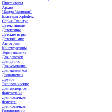
Протекторы
Архив
"Банда Умников"
Бластеры Xploderz
Cерия Свинтус
Детективные
Детективы
Детские игры
Детский мир
Автотреки
Конструкторы
Термомозаика
Для девочек
Для двоих
Для компании
Для мальчиков
Дополнения
Другое
Экономические
Для экспертов
Фантастика
Для новичков
Фэнтези
Для новичков
Головоломки