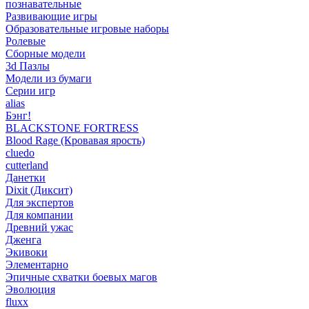
познавательные
Развивающие игры
Образовательные игровые наборы
Ролевые
Сборные модели
3d Пазлы
Модели из бумаги
Серии игр
alias
Бэнг!
BLACKSTONE FORTRESS
Blood Rage (Кровавая ярость)
cluedo
cutterland
Данетки
Dixit (Диксит)
Для экспертов
Для компании
Древний ужас
Дженга
Экивоки
Элементарно
Эпичные схватки боевых магов
Эволюция
fluxx