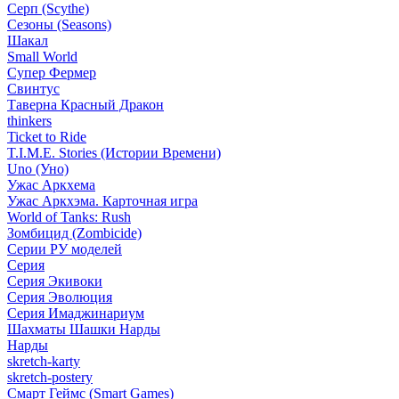
Серп (Scythe)
Сезоны (Seasons)
Шакал
Small World
Супер Фермер
Свинтус
Таверна Красный Дракон
thinkers
Ticket to Ride
T.I.M.E. Stories (Истории Времени)
Uno (Уно)
Ужас Аркхема
Ужас Аркхэма. Карточная игра
World of Tanks: Rush
Зомбицид (Zombicide)
Серии РУ моделей
Серия
Серия Экивоки
Серия Эволюция
Серия Имаджинариум
Шахматы Шашки Нарды
Нарды
skretch-karty
skretch-postery
Смарт Геймс (Smart Games)