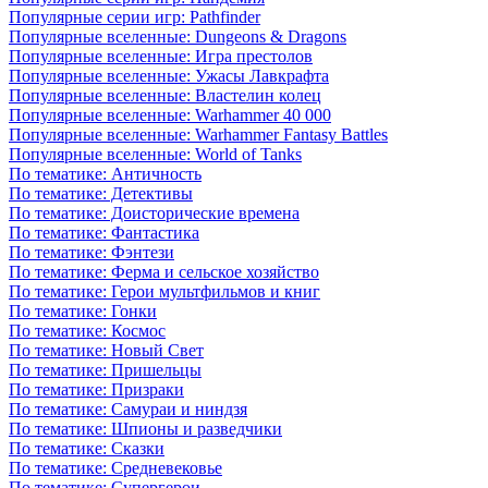
Популярные серии игр: Pathfinder
Популярные вселенные: Dungeons & Dragons
Популярные вселенные: Игра престолов
Популярные вселенные: Ужасы Лавкрафта
Популярные вселенные: Властелин колец
Популярные вселенные: Warhammer 40 000
Популярные вселенные: Warhammer Fantasy Battles
Популярные вселенные: World of Tanks
По тематике: Античность
По тематике: Детективы
По тематике: Доисторические времена
По тематике: Фантастика
По тематике: Фэнтези
По тематике: Ферма и сельское хозяйство
По тематике: Герои мультфильмов и книг
По тематике: Гонки
По тематике: Космос
По тематике: Новый Свет
По тематике: Пришельцы
По тематике: Призраки
По тематике: Самураи и ниндзя
По тематике: Шпионы и разведчики
По тематике: Сказки
По тематике: Средневековье
По тематике: Супергерои