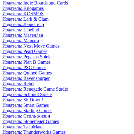
Издатель: Indie Boards and Cards
Издатель: Kilogames
Издатель: KOSMOS
Издатель: Lark & Clam
Издатель: Лавка игр
Издатель: Libellud
Издатель: Магеллан
Издатель: Мальви
Издатель: Next Move Games
Издатель: Pearl Games
Издатель: Pegasus Spiele
Издатель: Plan B Games
Издатель: PSC Games
Издатель: Quined Games
Издатель: Ravensburger
Издатель: Rebel
Издатель: Renegade Game Studio
Издатель: Schmidt Spiele
Издатель: Sit Down!
Издатель: Smart Games
Издатель: Starling Games
Издатель: Стиль жизни
Издатель: Stonemaier Games
Издатель: ТакаМака
Издатель: Thunderworks Games