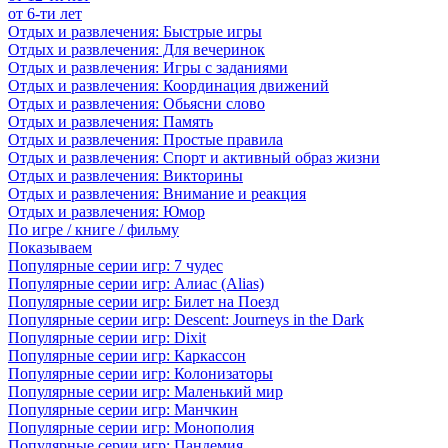
от 6-ти лет
Отдых и развлечения: Быстрые игры
Отдых и развлечения: Для вечеринок
Отдых и развлечения: Игры с заданиями
Отдых и развлечения: Координация движений
Отдых и развлечения: Обьясни слово
Отдых и развлечения: Память
Отдых и развлечения: Простые правила
Отдых и развлечения: Спорт и активный образ жизни
Отдых и развлечения: Викторины
Отдых и развлечения: Внимание и реакция
Отдых и развлечения: Юмор
По игре / книге / фильму
Показываем
Популярные серии игр: 7 чудес
Популярные серии игр: Алиас (Alias)
Популярные серии игр: Билет на Поезд
Популярные серии игр: Descent: Journeys in the Dark
Популярные серии игр: Dixit
Популярные серии игр: Каркассон
Популярные серии игр: Колонизаторы
Популярные серии игр: Маленький мир
Популярные серии игр: Манчкин
Популярные серии игр: Монополия
Популярные серии игр: Пандемия