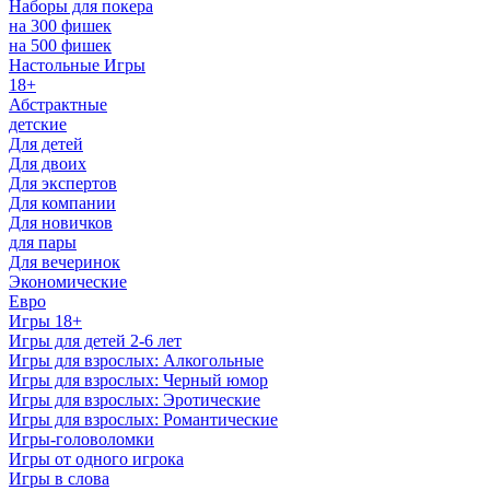
Наборы для покера
на 300 фишек
на 500 фишек
Настольные Игры
18+
Абстрактные
детские
Для детей
Для двоих
Для экспертов
Для компании
Для новичков
для пары
Для вечеринок
Экономические
Евро
Игры 18+
Игры для детей 2-6 лет
Игры для взрослых: Алкогольные
Игры для взрослых: Черный юмор
Игры для взрослых: Эротические
Игры для взрослых: Романтические
Игры-головоломки
Игры от одного игрока
Игры в слова