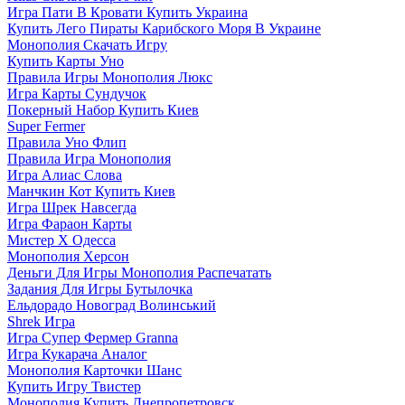
Игра Пати В Кровати Купить Украина
Купить Лего Пираты Карибского Моря В Украине
Монополия Скачать Игру
Купить Карты Уно
Правила Игры Монополия Люкс
Игра Карты Сундучок
Покерный Набор Купить Киев
Super Fermer
Правила Уно Флип
Правила Игра Монополия
Игра Алиас Слова
Манчкин Кот Купить Киев
Игра Шрек Навсегда
Игра Фараон Карты
Мистер Х Одесса
Монополия Херсон
Деньги Для Игры Монополия Распечатать
Задания Для Игры Бутылочка
Ельдорадо Новоград Волинський
Shrek Игра
Игра Супер Фермер Granna
Игра Кукарача Аналог
Монополия Карточки Шанс
Купить Игру Твистер
Монополия Купить Днепропетровск