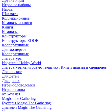
Другие игры
Игровые наборы
Нарды
Шахматы
Коллекционные
Комиксы и книги
Книги
Комиксы
Конструкторы
Конструкторы ZOOB
Кооперативные
Для экспертов
Кооперативные
Литература
Издатель: Hobby World
Литература на игровую тематику: Книги правил и сценариев
Логические
Для детей
Для двоих
Игры-головоломки
Игры в слова
от 6-ти лет
Magic The Gathering
Бустеры Magic The Gathering
Дисплеи Magic The Gathering