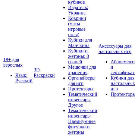
кубиков
Издатель:
Украина
Коврики
(маты
игровые
поля)
Кубики для
Манчкина
Аксессуары для
Кубики и
настольных игр
жетоны: 8
18+ для
граней
Абонемент
взрослых
Мешочки для
и
3D
хранения
сертифика
Язык:
Раскраски
Органайзеры
Кубики для
Русский
для игр
настольных
Протекторы
игр
Тематический
Протектор
инвентарь:
Другое
Тематический
инвентарь:
Премиумные
фигурки и
жетоны