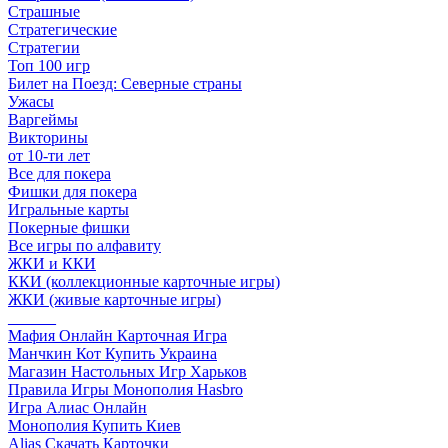
Страшные
Стратегические
Стратегии
Топ 100 игр
Билет на Поезд: Северные страны
Ужасы
Варгеймы
Викторины
от 10-ти лет
Все для покера
Фишки для покера
Игральные карты
Покерные фишки
Все игры по алфавиту
ЖКИ и ККИ
ККИ (коллекционные карточные игры)
ЖКИ (живые карточные игры)
______
Мафия Онлайн Карточная Игра
Манчкин Кот Купить Украина
Магазин Настольных Игр Харьков
Правила Игры Монополия Hasbro
Игра Алиас Онлайн
Монополия Купить Киев
Alias Скачать Карточки