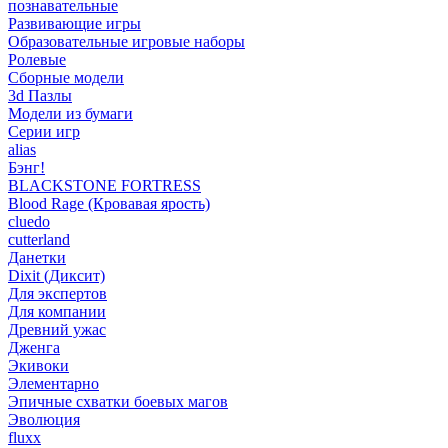
познавательные
Развивающие игры
Образовательные игровые наборы
Ролевые
Сборные модели
3d Пазлы
Модели из бумаги
Серии игр
alias
Бэнг!
BLACKSTONE FORTRESS
Blood Rage (Кровавая ярость)
cluedo
cutterland
Данетки
Dixit (Диксит)
Для экспертов
Для компании
Древний ужас
Дженга
Экивоки
Элементарно
Эпичные схватки боевых магов
Эволюция
fluxx