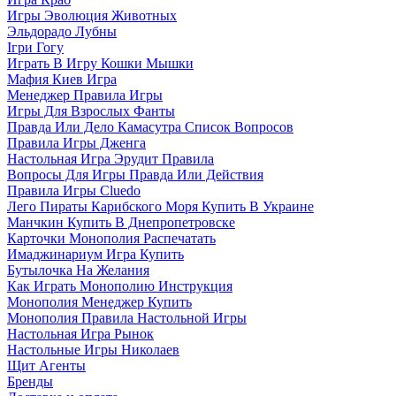
Игры Эволюция Животных
Эльдорадо Лубны
Ігри Гогу
Играть В Игру Кошки Мышки
Мафия Киев Игра
Менеджер Правила Игры
Игры Для Взрослых Фанты
Правда Или Дело Камасутра Список Вопросов
Правила Игры Дженга
Настольная Игра Эрудит Правила
Вопросы Для Игры Правда Или Действия
Правила Игры Cluedo
Лего Пираты Карибского Моря Купить В Украине
Манчкин Купить В Днепропетровске
Карточки Монополия Распечатать
Имаджинариум Игра Купить
Бутылочка На Желания
Как Играть Монополию Инструкция
Монополия Менеджер Купить
Монополия Правила Настольной Игры
Настольная Игра Рынок
Настольные Игры Николаев
Щит Агенты
Бренды