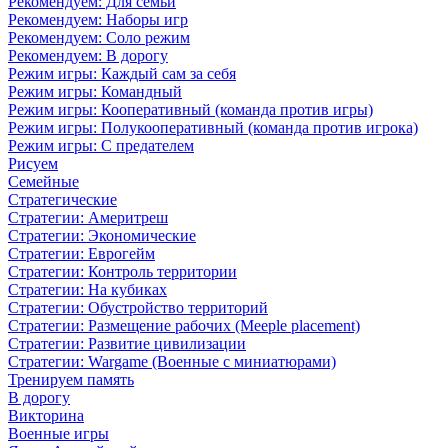
Рекомендуем: Для семьи
Рекомендуем: Наборы игр
Рекомендуем: Соло режим
Рекомендуем: В дорогу
Режим игры: Каждый сам за себя
Режим игры: Командный
Режим игры: Кооперативный (команда против игры)
Режим игры: Полукооперативный (команда против игрока)
Режим игры: С предателем
Рисуем
Семейные
Стратегические
Стратегии: Америтреш
Стратегии: Экономические
Стратегии: Еврогейм
Стратегии: Контроль территории
Стратегии: На кубиках
Стратегии: Обустройство территорий
Стратегии: Размещение рабочих (Meeple placement)
Стратегии: Развитие цивилизации
Стратегии: Wargame (Военные с миниатюрами)
Тренируем память
В дорогу
Викторина
Военные игры