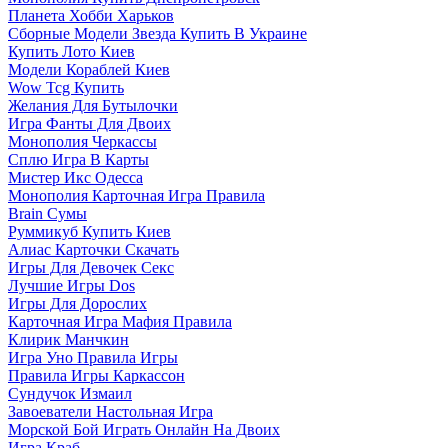
Планета Хобби Харьков
Сборные Модели Звезда Купить В Украине
Купить Лото Киев
Модели Кораблей Киев
Wow Tcg Купить
Желания Для Бутылочки
Игра Фанты Для Двоих
Монополия Черкассы
Сплю Игра В Карты
Мистер Икс Одесса
Монополия Карточная Игра Правила
Brain Сумы
Руммикуб Купить Киев
Алиас Карточки Скачать
Игры Для Девочек Секс
Лучшие Игры Dos
Игры Для Дорослих
Карточная Игра Мафия Правила
Клирик Манчкин
Игра Уно Правила Игры
Правила Игры Каркассон
Сундучок Измаил
Завоеватели Настольная Игра
Морской Бой Играть Онлайн На Двоих
Игра Краб