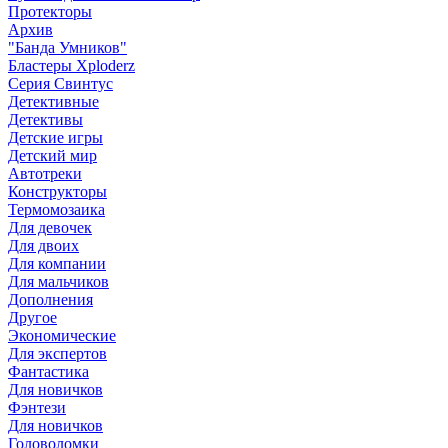
Протекторы
Архив
"Банда Умников"
Бластеры Xploderz
Cерия Свинтус
Детективные
Детективы
Детские игры
Детский мир
Автотреки
Конструкторы
Термомозаика
Для девочек
Для двоих
Для компании
Для мальчиков
Дополнения
Другое
Экономические
Для экспертов
Фантастика
Для новичков
Фэнтези
Для новичков
Головоломки