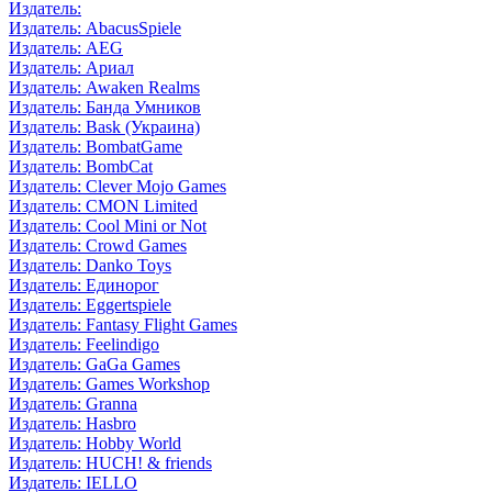
Издатель:
Издатель: AbacusSpiele
Издатель: AEG
Издатель: Ариал
Издатель: Awaken Realms
Издатель: Банда Умников
Издатель: Bask (Украина)
Издатель: BombatGame
Издатель: BombCat
Издатель: Clever Mojo Games
Издатель: CMON Limited
Издатель: Cool Mini or Not
Издатель: Crowd Games
Издатель: Danko Toys
Издатель: Единорог
Издатель: Eggertspiele
Издатель: Fantasy Flight Games
Издатель: Feelindigo
Издатель: GaGa Games
Издатель: Games Workshop
Издатель: Granna
Издатель: Hasbro
Издатель: Hobby World
Издатель: HUCH! & friends
Издатель: IELLO