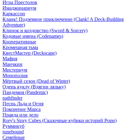
Игра Престолов
Имаджинариум
Каркассон
Кланк! Подземное приключение (Clank! A Deck-Building
Adventure)
Клинок и колдовство (Sword & Sorcery)
Кодовые имена (Codenames)
Кооперативные
Кромешная тьма
КвестМастер (Deckscape)
Мафия
Манчкин
Мистериум
Монополия
Мёртвый сезон (Dead of Winter)
Одень куклу (Вдягни ляльку)
Пандемия (Pandemic)
pathfinder
Песнь Льда и Огня
Покорение Марса
Правда или дело
Rory's Story Cubes (Сказочные кубики историй Рори)
Руммикуб
runebound
Семейные