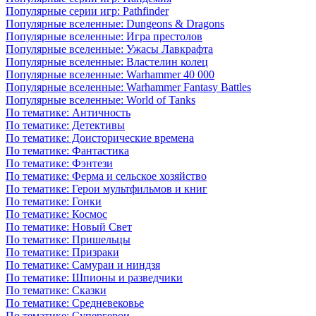
Популярные серии игр: Pathfinder
Популярные вселенные: Dungeons & Dragons
Популярные вселенные: Игра престолов
Популярные вселенные: Ужасы Лавкрафта
Популярные вселенные: Властелин колец
Популярные вселенные: Warhammer 40 000
Популярные вселенные: Warhammer Fantasy Battles
Популярные вселенные: World of Tanks
По тематике: Античность
По тематике: Детективы
По тематике: Доисторические времена
По тематике: Фантастика
По тематике: Фэнтези
По тематике: Ферма и сельское хозяйство
По тематике: Герои мультфильмов и книг
По тематике: Гонки
По тематике: Космос
По тематике: Новый Свет
По тематике: Пришельцы
По тематике: Призраки
По тематике: Самураи и ниндзя
По тематике: Шпионы и разведчики
По тематике: Сказки
По тематике: Средневековье
По тематике: Супергерои