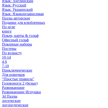
Язык: Английский
Язык: Русский
Язык: Украинский
Язык: Языконезависимая
Пазлы авторские
Подарки для влюбленных
По игре
книге
Покер, карты & гольф
Офисный гольф
Покерные наборы
Постеры
По возрасту
10-14
4-6
7-10
Приключенческие
Для новичков
"Простые правила"
Головоноги 2 (белые)
Развивающие
Развивающие Игрушки
3d Пазлы
логические
логопедические