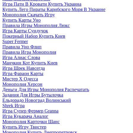
Игра Пати В Кровати Купить Украина
Купить Лего Пираты Карибского Моря В Украине
Монополия Скачать Игру
Купить Карты Уно
Правила Игры Монополия Люкс
Игра Карты Сундучок
Покерный Набор Купить Киев
Super Fermer
Правила Уно Флип
Правила Игра Монополия
Игра Алиас Слова
Манчкин Кот Купить Киев
Игра Шрек Навсегда
Игра Фараон Карты
Мистер Х Одесса
Монополия Херсон
Деньги Для Игры Монополия Распечатать
Задания Для Игры Бутылочка
Ельдорадо Новоград Волинський
Shrek Игра
Игра Супер Фермер Granna
Игра Кукарача Аналог
Монополия Карточки Шанс
Купить Игру Твистер
Монополия Купить Днепропетровск