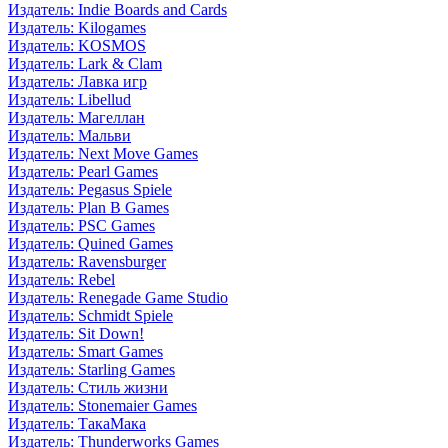
Издатель: Indie Boards and Cards
Издатель: Kilogames
Издатель: KOSMOS
Издатель: Lark & Clam
Издатель: Лавка игр
Издатель: Libellud
Издатель: Магеллан
Издатель: Мальви
Издатель: Next Move Games
Издатель: Pearl Games
Издатель: Pegasus Spiele
Издатель: Plan B Games
Издатель: PSC Games
Издатель: Quined Games
Издатель: Ravensburger
Издатель: Rebel
Издатель: Renegade Game Studio
Издатель: Schmidt Spiele
Издатель: Sit Down!
Издатель: Smart Games
Издатель: Starling Games
Издатель: Стиль жизни
Издатель: Stonemaier Games
Издатель: ТакаМака
Издатель: Thunderworks Games