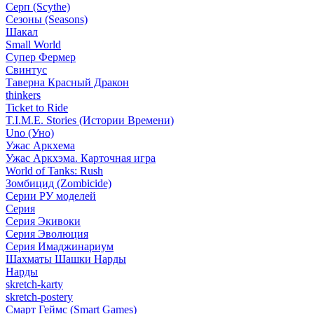
Серп (Scythe)
Сезоны (Seasons)
Шакал
Small World
Супер Фермер
Свинтус
Таверна Красный Дракон
thinkers
Ticket to Ride
T.I.M.E. Stories (Истории Времени)
Uno (Уно)
Ужас Аркхема
Ужас Аркхэма. Карточная игра
World of Tanks: Rush
Зомбицид (Zombicide)
Серии РУ моделей
Серия
Серия Экивоки
Серия Эволюция
Серия Имаджинариум
Шахматы Шашки Нарды
Нарды
skretch-karty
skretch-postery
Смарт Геймс (Smart Games)