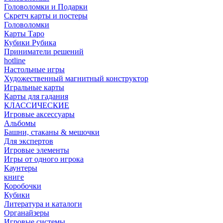
Головоломки и Подарки
Cкретч карты и постеры
Головоломки
Карты Таро
Кубики Рубика
Приниматели решений
hotline
Настольные игры
Художественный магнитный конструктор
Игральные карты
Карты для гадания
КЛАССИЧЕСКИЕ
Игровые аксессуары
Альбомы
Башни, стаканы & мешочки
Для экспертов
Игровые элементы
Игры от одного игрока
Каунтеры
книге
Коробочки
Кубики
Литература и каталоги
Органайзеры
Игровые системы