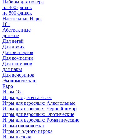
Наборы для покера
на 300 фишек
на 500 фишек
Настольные Игры
18+
Абстрактные
детские
Для детей
Для двоих
Для экспертов
Для компании
Для новичков
для пары
Для вечеринок
Экономические
Евро
Игры 18+
Игры для детей 2-6 лет
Игры для взрослых: Алкогольные
Игры для взрослых: Черный юмор
Игры для взрослых: Эротические
Игры для взрослых: Романтические
Игры-головоломки
Игры от одного игрока
Игры в слова