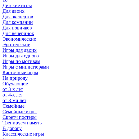
Детские игры
Для двоих
Для экспертов
Для компании
Для новичков
Для вечеринок
Экономические
Эротические
Игры для двоих
Игры для одного
Игры по мотивам
Игры с миниатюрами
Карточные игры
На природу
Обучающие
от 3-х лет
от 4-х лет
от 8-ми лет
Семейные
Семейные игры
Скретч постеры
Тренируем память
В дорогу
Классические игры