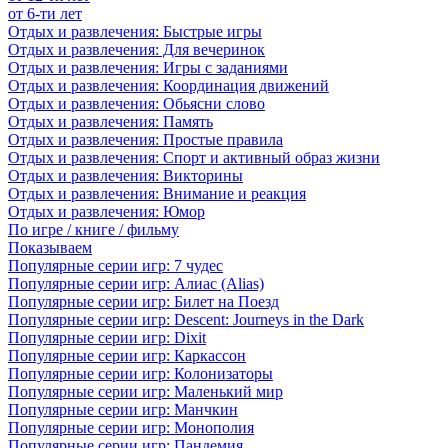
от 6-ти лет
Отдых и развлечения: Быстрые игры
Отдых и развлечения: Для вечеринок
Отдых и развлечения: Игры с заданиями
Отдых и развлечения: Координация движений
Отдых и развлечения: Обьясни слово
Отдых и развлечения: Память
Отдых и развлечения: Простые правила
Отдых и развлечения: Спорт и активный образ жизни
Отдых и развлечения: Викторины
Отдых и развлечения: Внимание и реакция
Отдых и развлечения: Юмор
По игре / книге / фильму
Показываем
Популярные серии игр: 7 чудес
Популярные серии игр: Алиас (Alias)
Популярные серии игр: Билет на Поезд
Популярные серии игр: Descent: Journeys in the Dark
Популярные серии игр: Dixit
Популярные серии игр: Каркассон
Популярные серии игр: Колонизаторы
Популярные серии игр: Маленький мир
Популярные серии игр: Манчкин
Популярные серии игр: Монополия
Популярные серии игр: Пандемия