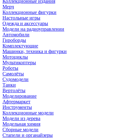
Коллекционные издания
Мерч
Коллекционные фигурки
Настольные игры
Одежда и аксессуары
Модели на радиоуправлении
Автомобили
Гироборды
Комплектующие
Машинки, техника и фигурки
Мотоциклы
Мультикоптеры
Роботы
Самолёты
Судомодели
Танки
Вертолёты
Моделирование
Афтермаркет
Инструменты
Коллекционные модели
Модели из дерева
Модельная химия
Сборные модели
Стапели и органайзеры