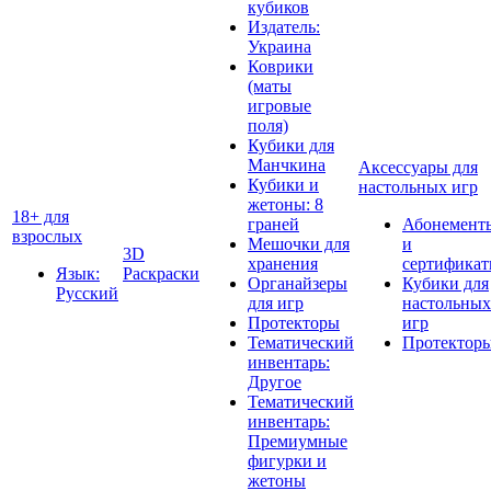
кубиков
Издатель:
Украина
Коврики
(маты
игровые
поля)
Кубики для
Манчкина
Аксессуары для
Кубики и
настольных игр
жетоны: 8
18+ для
граней
Абонемент
взрослых
Мешочки для
и
3D
хранения
сертифика
Язык:
Раскраски
Органайзеры
Кубики для
Русский
для игр
настольных
Протекторы
игр
Тематический
Протектор
инвентарь:
Другое
Тематический
инвентарь:
Премиумные
фигурки и
жетоны