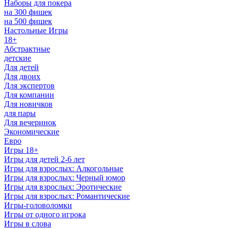
Наборы для покера
на 300 фишек
на 500 фишек
Настольные Игры
18+
Абстрактные
детские
Для детей
Для двоих
Для экспертов
Для компании
Для новичков
для пары
Для вечеринок
Экономические
Евро
Игры 18+
Игры для детей 2-6 лет
Игры для взрослых: Алкогольные
Игры для взрослых: Черный юмор
Игры для взрослых: Эротические
Игры для взрослых: Романтические
Игры-головоломки
Игры от одного игрока
Игры в слова