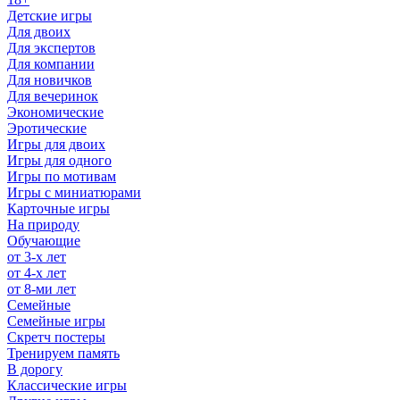
Детские игры
Для двоих
Для экспертов
Для компании
Для новичков
Для вечеринок
Экономические
Эротические
Игры для двоих
Игры для одного
Игры по мотивам
Игры с миниатюрами
Карточные игры
На природу
Обучающие
от 3-х лет
от 4-х лет
от 8-ми лет
Семейные
Семейные игры
Скретч постеры
Тренируем память
В дорогу
Классические игры