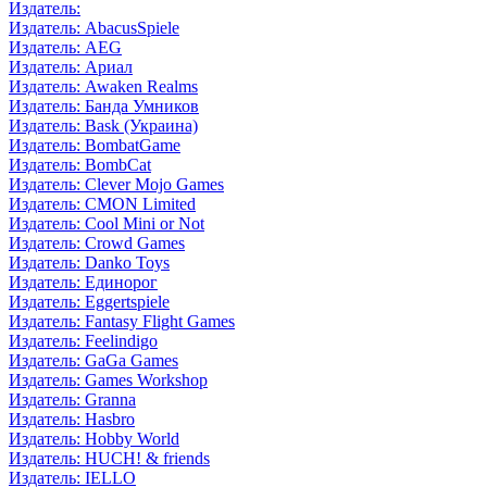
Издатель:
Издатель: AbacusSpiele
Издатель: AEG
Издатель: Ариал
Издатель: Awaken Realms
Издатель: Банда Умников
Издатель: Bask (Украина)
Издатель: BombatGame
Издатель: BombCat
Издатель: Clever Mojo Games
Издатель: CMON Limited
Издатель: Cool Mini or Not
Издатель: Crowd Games
Издатель: Danko Toys
Издатель: Единорог
Издатель: Eggertspiele
Издатель: Fantasy Flight Games
Издатель: Feelindigo
Издатель: GaGa Games
Издатель: Games Workshop
Издатель: Granna
Издатель: Hasbro
Издатель: Hobby World
Издатель: HUCH! & friends
Издатель: IELLO