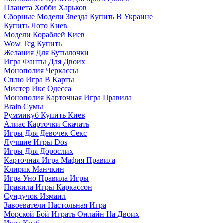
Планета Хобби Харьков
Сборные Модели Звезда Купить В Украине
Купить Лото Киев
Модели Кораблей Киев
Wow Tcg Купить
Желания Для Бутылочки
Игра Фанты Для Двоих
Монополия Черкассы
Сплю Игра В Карты
Мистер Икс Одесса
Монополия Карточная Игра Правила
Brain Сумы
Руммикуб Купить Киев
Алиас Карточки Скачать
Игры Для Девочек Секс
Лучшие Игры Dos
Игры Для Дорослих
Карточная Игра Мафия Правила
Клирик Манчкин
Игра Уно Правила Игры
Правила Игры Каркассон
Сундучок Измаил
Завоеватели Настольная Игра
Морской Бой Играть Онлайн На Двоих
Игра Краб