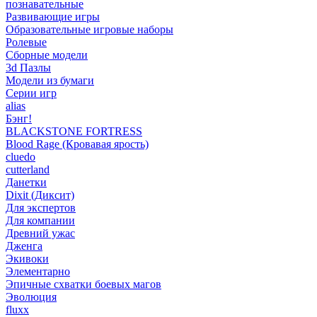
познавательные
Развивающие игры
Образовательные игровые наборы
Ролевые
Сборные модели
3d Пазлы
Модели из бумаги
Серии игр
alias
Бэнг!
BLACKSTONE FORTRESS
Blood Rage (Кровавая ярость)
cluedo
cutterland
Данетки
Dixit (Диксит)
Для экспертов
Для компании
Древний ужас
Дженга
Экивоки
Элементарно
Эпичные схватки боевых магов
Эволюция
fluxx