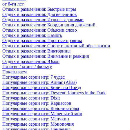
от 6-ти лет
Отдых и развлечения: Быстрые игры
Отдых и развлечения: Для вечеринок
Отдых и развлечения: Игры с заданиями
Отдых и развлечения: Координация движений
Отдых и развлечения: Обьясни слово
Отдых и развлечения: Память
Отдых и развлечения: Простые правила
Отдых и развлечения: Спорт и активный образ жизни
Отдых и развлечения: Викторины
Отдых и развлечения: Внимание и реакция
Отдых и развлечения: Юмор
По игре / книге / фильму
Показываем
Популярные серии игр: 7 чудес
Популярные серии игр: Алиас (Alias)
Популярные серии игр: Билет на Поезд
Популярные серии игр: Descent: Journeys in the Dark
Популярные серии игр: Dixit
Популярные серии игр: Каркассон
Популярные серии игр: Колонизаторы
Популярные серии игр: Маленький мир
Популярные серии игр: Манчкин
Популярные серии игр: Монополия
Популярные серии игр: Пандемия