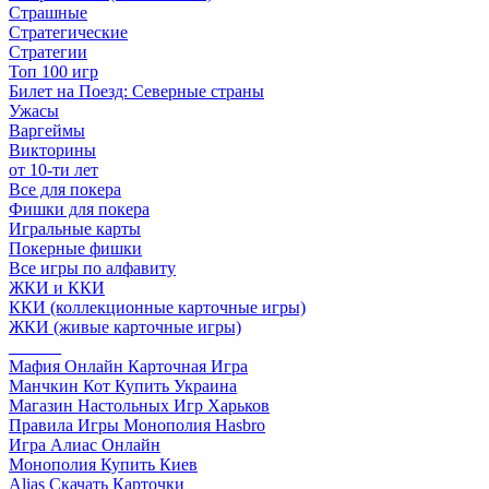
Страшные
Стратегические
Стратегии
Топ 100 игр
Билет на Поезд: Северные страны
Ужасы
Варгеймы
Викторины
от 10-ти лет
Все для покера
Фишки для покера
Игральные карты
Покерные фишки
Все игры по алфавиту
ЖКИ и ККИ
ККИ (коллекционные карточные игры)
ЖКИ (живые карточные игры)
______
Мафия Онлайн Карточная Игра
Манчкин Кот Купить Украина
Магазин Настольных Игр Харьков
Правила Игры Монополия Hasbro
Игра Алиас Онлайн
Монополия Купить Киев
Alias Скачать Карточки