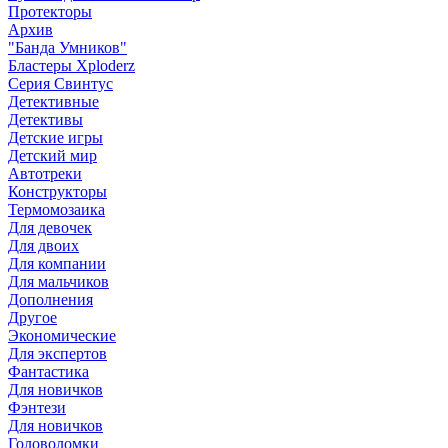
Протекторы
Архив
"Банда Умников"
Бластеры Xploderz
Cерия Свинтус
Детективные
Детективы
Детские игры
Детский мир
Автотреки
Конструкторы
Термомозаика
Для девочек
Для двоих
Для компании
Для мальчиков
Дополнения
Другое
Экономические
Для экспертов
Фантастика
Для новичков
Фэнтези
Для новичков
Головоломки