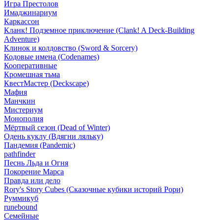
Игра Престолов
Имаджинариум
Каркассон
Кланк! Подземное приключение (Clank! A Deck-Building
Adventure)
Клинок и колдовство (Sword & Sorcery)
Кодовые имена (Codenames)
Кооперативные
Кромешная тьма
КвестМастер (Deckscape)
Мафия
Манчкин
Мистериум
Монополия
Мёртвый сезон (Dead of Winter)
Одень куклу (Вдягни ляльку)
Пандемия (Pandemic)
pathfinder
Песнь Льда и Огня
Покорение Марса
Правда или дело
Rory's Story Cubes (Сказочные кубики историй Рори)
Руммикуб
runebound
Семейные