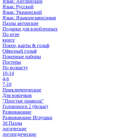
Язык: Английский
Язык: Русский
Язык: Украинский
Язык: Языконезависимая
Пазлы авторские
Подарки для влюбленных
По игре
книге
Покер, карты & гольф
Офисный гольф
Покерные наборы
Постеры
По возрасту
10-14
4-6
7-10
Приключенческие
Для новичков
"Простые правила"
Головоноги 2 (белые)
Развивающие
Развивающие Игрушки
3d Пазлы
логические
логопедические