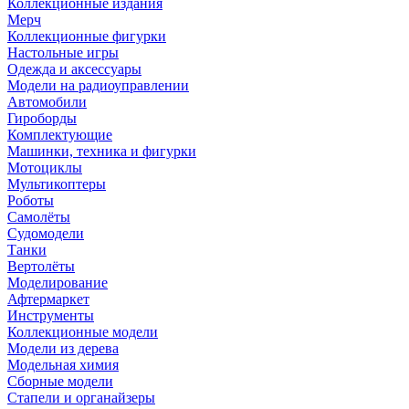
Коллекционные издания
Мерч
Коллекционные фигурки
Настольные игры
Одежда и аксессуары
Модели на радиоуправлении
Автомобили
Гироборды
Комплектующие
Машинки, техника и фигурки
Мотоциклы
Мультикоптеры
Роботы
Самолёты
Судомодели
Танки
Вертолёты
Моделирование
Афтермаркет
Инструменты
Коллекционные модели
Модели из дерева
Модельная химия
Сборные модели
Стапели и органайзеры