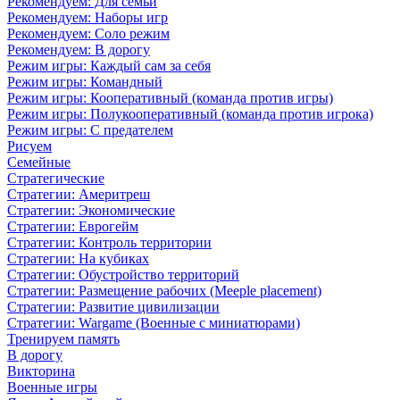
Рекомендуем: Для семьи
Рекомендуем: Наборы игр
Рекомендуем: Соло режим
Рекомендуем: В дорогу
Режим игры: Каждый сам за себя
Режим игры: Командный
Режим игры: Кооперативный (команда против игры)
Режим игры: Полукооперативный (команда против игрока)
Режим игры: С предателем
Рисуем
Семейные
Стратегические
Стратегии: Америтреш
Стратегии: Экономические
Стратегии: Еврогейм
Стратегии: Контроль территории
Стратегии: На кубиках
Стратегии: Обустройство территорий
Стратегии: Размещение рабочих (Meeple placement)
Стратегии: Развитие цивилизации
Стратегии: Wargame (Военные с миниатюрами)
Тренируем память
В дорогу
Викторина
Военные игры