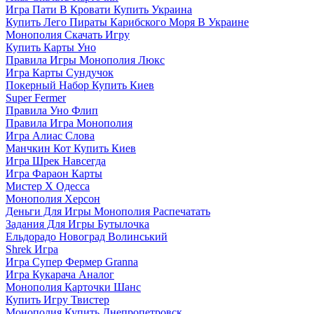
Игра Пати В Кровати Купить Украина
Купить Лего Пираты Карибского Моря В Украине
Монополия Скачать Игру
Купить Карты Уно
Правила Игры Монополия Люкс
Игра Карты Сундучок
Покерный Набор Купить Киев
Super Fermer
Правила Уно Флип
Правила Игра Монополия
Игра Алиас Слова
Манчкин Кот Купить Киев
Игра Шрек Навсегда
Игра Фараон Карты
Мистер Х Одесса
Монополия Херсон
Деньги Для Игры Монополия Распечатать
Задания Для Игры Бутылочка
Ельдорадо Новоград Волинський
Shrek Игра
Игра Супер Фермер Granna
Игра Кукарача Аналог
Монополия Карточки Шанс
Купить Игру Твистер
Монополия Купить Днепропетровск