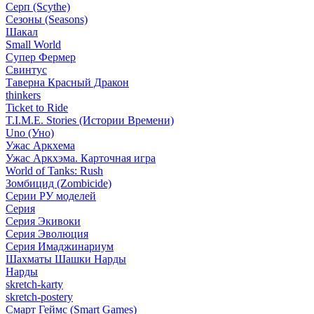
Серп (Scythe)
Сезоны (Seasons)
Шакал
Small World
Супер Фермер
Свинтус
Таверна Красный Дракон
thinkers
Ticket to Ride
T.I.M.E. Stories (Истории Времени)
Uno (Уно)
Ужас Аркхема
Ужас Аркхэма. Карточная игра
World of Tanks: Rush
Зомбицид (Zombicide)
Серии РУ моделей
Серия
Серия Экивоки
Серия Эволюция
Серия Имаджинариум
Шахматы Шашки Нарды
Нарды
skretch-karty
skretch-postery
Смарт Геймс (Smart Games)