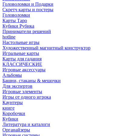
Головоломки и Подарки
Cкретч карты и постеры
Головоломки
Карты Таро
Кубики Рубика
Приниматели решений
hotline
Настольные игры
Художественный магнитный конструктор
Игральные карты
Карты для гадания
КЛАССИЧЕСКИЕ
Игровые аксессуары
Альбомы
Башни, стаканы & мешочки
Для экспертов
Игровые элементы
Игры от одного игрока
Каунтеры
книге
Коробочки
Кубики
Литература и каталоги
Органайзеры
Игровые системы