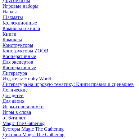
Другие игры
Игровые наборы
Нарды
Шахматы
Коллекционные
Комиксы и книги
Книги
Комиксы
Конструкторы
Конструкторы ZOOB
Кооперативные
Для экспертов
Кооперативные
Литература
Издатель: Hobby World
Литература на игровую тематику: Книги правил и сценариев
Логические
Для детей
Для двоих
Игры-головоломки
Игры в слова
от 6-ти лет
Magic The Gathering
Бустеры Magic The Gathering
Дисплеи Magic The Gathering