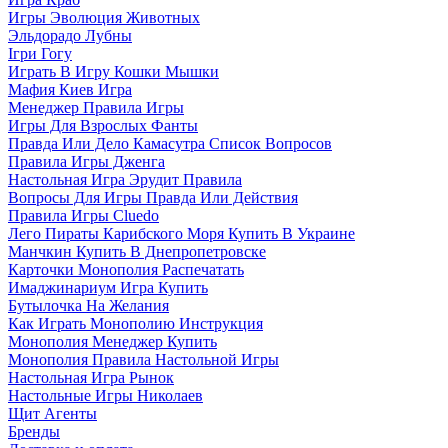
Игры Эволюция Животных
Эльдорадо Лубны
Ігри Гогу
Играть В Игру Кошки Мышки
Мафия Киев Игра
Менеджер Правила Игры
Игры Для Взрослых Фанты
Правда Или Дело Камасутра Список Вопросов
Правила Игры Дженга
Настольная Игра Эрудит Правила
Вопросы Для Игры Правда Или Действия
Правила Игры Cluedo
Лего Пираты Карибского Моря Купить В Украине
Манчкин Купить В Днепропетровске
Карточки Монополия Распечатать
Имаджинариум Игра Купить
Бутылочка На Желания
Как Играть Монополию Инструкция
Монополия Менеджер Купить
Монополия Правила Настольной Игры
Настольная Игра Рынок
Настольные Игры Николаев
Щит Агенты
Бренды