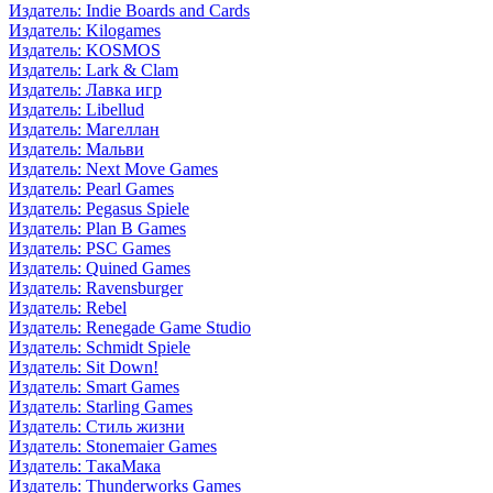
Издатель: Indie Boards and Cards
Издатель: Kilogames
Издатель: KOSMOS
Издатель: Lark & Clam
Издатель: Лавка игр
Издатель: Libellud
Издатель: Магеллан
Издатель: Мальви
Издатель: Next Move Games
Издатель: Pearl Games
Издатель: Pegasus Spiele
Издатель: Plan B Games
Издатель: PSC Games
Издатель: Quined Games
Издатель: Ravensburger
Издатель: Rebel
Издатель: Renegade Game Studio
Издатель: Schmidt Spiele
Издатель: Sit Down!
Издатель: Smart Games
Издатель: Starling Games
Издатель: Стиль жизни
Издатель: Stonemaier Games
Издатель: ТакаМака
Издатель: Thunderworks Games