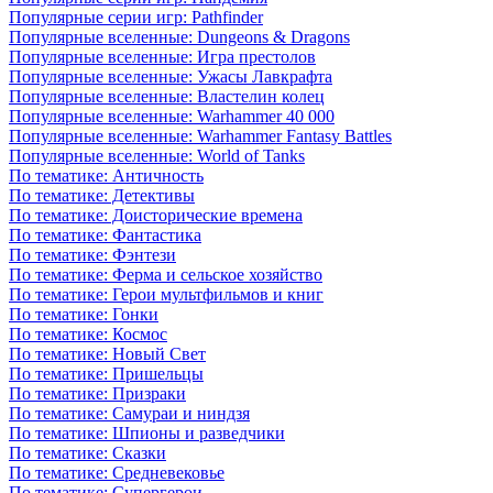
Популярные серии игр: Pathfinder
Популярные вселенные: Dungeons & Dragons
Популярные вселенные: Игра престолов
Популярные вселенные: Ужасы Лавкрафта
Популярные вселенные: Властелин колец
Популярные вселенные: Warhammer 40 000
Популярные вселенные: Warhammer Fantasy Battles
Популярные вселенные: World of Tanks
По тематике: Античность
По тематике: Детективы
По тематике: Доисторические времена
По тематике: Фантастика
По тематике: Фэнтези
По тематике: Ферма и сельское хозяйство
По тематике: Герои мультфильмов и книг
По тематике: Гонки
По тематике: Космос
По тематике: Новый Свет
По тематике: Пришельцы
По тематике: Призраки
По тематике: Самураи и ниндзя
По тематике: Шпионы и разведчики
По тематике: Сказки
По тематике: Средневековье
По тематике: Супергерои