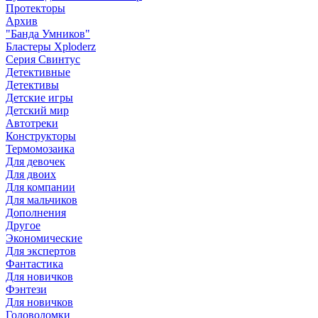
Протекторы
Архив
"Банда Умников"
Бластеры Xploderz
Cерия Свинтус
Детективные
Детективы
Детские игры
Детский мир
Автотреки
Конструкторы
Термомозаика
Для девочек
Для двоих
Для компании
Для мальчиков
Дополнения
Другое
Экономические
Для экспертов
Фантастика
Для новичков
Фэнтези
Для новичков
Головоломки