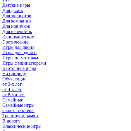
Детские игры
Для двоих
Для экспертов
Для компании
Для новичков
Для вечеринок
Экономические
Эротические
Игры для двоих
Игры для одного
Игры по мотивам
Игры с миниатюрами
Карточные игры
На природу
Обучающие
от 3-х лет
от 4-х лет
от 8-ми лет
Семейные
Семейные игры
Скретч постеры
Тренируем память
В дорогу
Классические игры