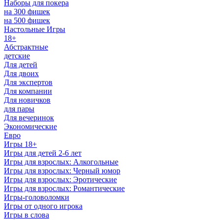
Наборы для покера
на 300 фишек
на 500 фишек
Настольные Игры
18+
Абстрактные
детские
Для детей
Для двоих
Для экспертов
Для компании
Для новичков
для пары
Для вечеринок
Экономические
Евро
Игры 18+
Игры для детей 2-6 лет
Игры для взрослых: Алкогольные
Игры для взрослых: Черный юмор
Игры для взрослых: Эротические
Игры для взрослых: Романтические
Игры-головоломки
Игры от одного игрока
Игры в слова