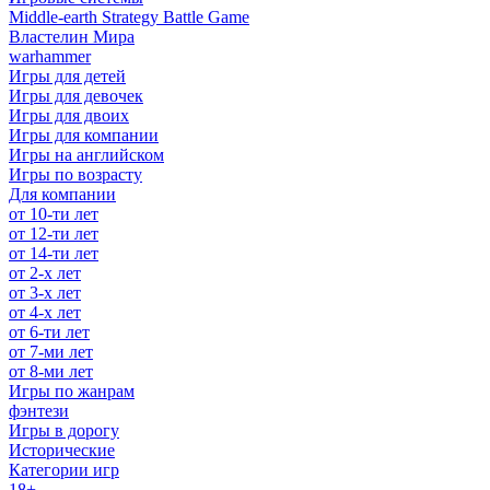
Middle-earth Strategy Battle Game
Властелин Мира
warhammer
Игры для детей
Игры для девочек
Игры для двоих
Игры для компании
Игры на английском
Игры по возрасту
Для компании
от 10-ти лет
от 12-ти лет
от 14-ти лет
от 2-х лет
от 3-х лет
от 4-х лет
от 6-ти лет
от 7-ми лет
от 8-ми лет
Игры по жанрам
фэнтези
Игры в дорогу
Исторические
Категории игр
18+