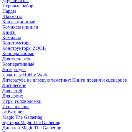
Другие игры
Игровые наборы
Нарды
Шахматы
Коллекционные
Комиксы и книги
Книги
Комиксы
Конструкторы
Конструкторы ZOOB
Кооперативные
Для экспертов
Кооперативные
Литература
Издатель: Hobby World
Литература на игровую тематику: Книги правил и сценариев
Логические
Для детей
Для двоих
Игры-головоломки
Игры в слова
от 6-ти лет
Magic The Gathering
Бустеры Magic The Gathering
Дисплеи Magic The Gathering