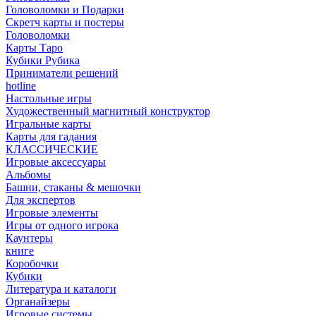
Головоломки и Подарки
Cкретч карты и постеры
Головоломки
Карты Таро
Кубики Рубика
Приниматели решений
hotline
Настольные игры
Художественный магнитный конструктор
Игральные карты
Карты для гадания
КЛАССИЧЕСКИЕ
Игровые аксессуары
Альбомы
Башни, стаканы & мешочки
Для экспертов
Игровые элементы
Игры от одного игрока
Каунтеры
книге
Коробочки
Кубики
Литература и каталоги
Органайзеры
Игровые системы