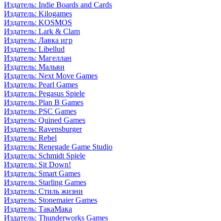
Издатель: Indie Boards and Cards
Издатель: Kilogames
Издатель: KOSMOS
Издатель: Lark & Clam
Издатель: Лавка игр
Издатель: Libellud
Издатель: Магеллан
Издатель: Мальви
Издатель: Next Move Games
Издатель: Pearl Games
Издатель: Pegasus Spiele
Издатель: Plan B Games
Издатель: PSC Games
Издатель: Quined Games
Издатель: Ravensburger
Издатель: Rebel
Издатель: Renegade Game Studio
Издатель: Schmidt Spiele
Издатель: Sit Down!
Издатель: Smart Games
Издатель: Starling Games
Издатель: Стиль жизни
Издатель: Stonemaier Games
Издатель: ТакаМака
Издатель: Thunderworks Games