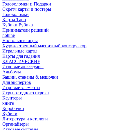
Головоломки и Подарки
Cкретч карты и постеры
Головоломки
Карты Таро
Кубики Рубика
Приниматели решений
hotline
Настольные игры
Художественный магнитный конструктор
Игральные карты
Карты для гадания
КЛАССИЧЕСКИЕ
Игровые аксессуары
Альбомы
Башни, стаканы & мешочки
Для экспертов
Игровые элементы
Игры от одного игрока
Каунтеры
книге
Коробочки
Кубики
Литература и каталоги
Органайзеры
Игровые системы