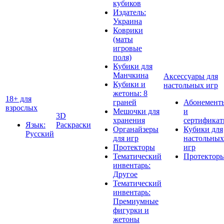
кубиков
Издатель:
Украина
Коврики
(маты
игровые
поля)
Кубики для
Манчкина
Аксессуары для
Кубики и
настольных игр
жетоны: 8
18+ для
граней
Абонемент
взрослых
Мешочки для
и
3D
хранения
сертифика
Язык:
Раскраски
Органайзеры
Кубики для
Русский
для игр
настольных
Протекторы
игр
Тематический
Протектор
инвентарь:
Другое
Тематический
инвентарь:
Премиумные
фигурки и
жетоны