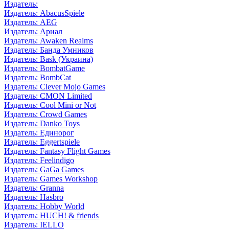
Издатель:
Издатель: AbacusSpiele
Издатель: AEG
Издатель: Ариал
Издатель: Awaken Realms
Издатель: Банда Умников
Издатель: Bask (Украина)
Издатель: BombatGame
Издатель: BombCat
Издатель: Clever Mojo Games
Издатель: CMON Limited
Издатель: Cool Mini or Not
Издатель: Crowd Games
Издатель: Danko Toys
Издатель: Единорог
Издатель: Eggertspiele
Издатель: Fantasy Flight Games
Издатель: Feelindigo
Издатель: GaGa Games
Издатель: Games Workshop
Издатель: Granna
Издатель: Hasbro
Издатель: Hobby World
Издатель: HUCH! & friends
Издатель: IELLO