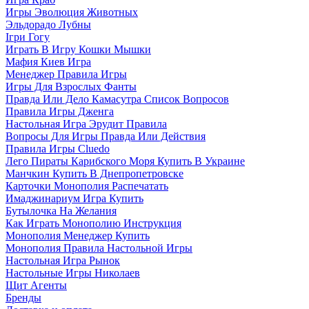
Игры Эволюция Животных
Эльдорадо Лубны
Ігри Гогу
Играть В Игру Кошки Мышки
Мафия Киев Игра
Менеджер Правила Игры
Игры Для Взрослых Фанты
Правда Или Дело Камасутра Список Вопросов
Правила Игры Дженга
Настольная Игра Эрудит Правила
Вопросы Для Игры Правда Или Действия
Правила Игры Cluedo
Лего Пираты Карибского Моря Купить В Украине
Манчкин Купить В Днепропетровске
Карточки Монополия Распечатать
Имаджинариум Игра Купить
Бутылочка На Желания
Как Играть Монополию Инструкция
Монополия Менеджер Купить
Монополия Правила Настольной Игры
Настольная Игра Рынок
Настольные Игры Николаев
Щит Агенты
Бренды