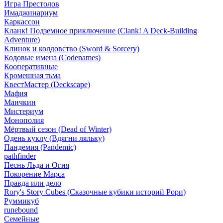
Игра Престолов
Имаджинариум
Каркассон
Кланк! Подземное приключение (Clank! A Deck-Building
Adventure)
Клинок и колдовство (Sword & Sorcery)
Кодовые имена (Codenames)
Кооперативные
Кромешная тьма
КвестМастер (Deckscape)
Мафия
Манчкин
Мистериум
Монополия
Мёртвый сезон (Dead of Winter)
Одень куклу (Вдягни ляльку)
Пандемия (Pandemic)
pathfinder
Песнь Льда и Огня
Покорение Марса
Правда или дело
Rory's Story Cubes (Сказочные кубики историй Рори)
Руммикуб
runebound
Семейные