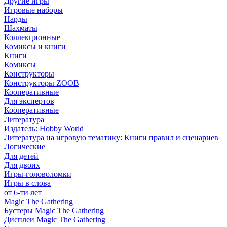
Другие игры
Игровые наборы
Нарды
Шахматы
Коллекционные
Комиксы и книги
Книги
Комиксы
Конструкторы
Конструкторы ZOOB
Кооперативные
Для экспертов
Кооперативные
Литература
Издатель: Hobby World
Литература на игровую тематику: Книги правил и сценариев
Логические
Для детей
Для двоих
Игры-головоломки
Игры в слова
от 6-ти лет
Magic The Gathering
Бустеры Magic The Gathering
Дисплеи Magic The Gathering