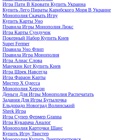
Игра Пати В Кровати Купить Украина
Купить Лего Пираты Карибского Моря В Украине
Монополия Скачать Игру
Купить Карты Уно
Правила Игры Монополия Люкс
Игра Карты Сундучок
Покерный Набор Купить Киев
Super Fermer
Правила Уно Флип
Правила Игра Монополия
Игра Алиас Слова
Манчкин Кот Купить Киев
Игра Шрек Навсегда
Игра Фараон Карты
Мистер Х Одесса
Монополия Херсон
Деньги Для Игры Монополия Распечатать
Задания Для Игры Бутылочка
Ельдорадо Новоград Волинський
Shrek Игра
Игра Супер Фермер Granna
Игра Кукарача Аналог
Монополия Карточки Шанс
Купить Игру Твистер
Монополия Купить Днепропетровск