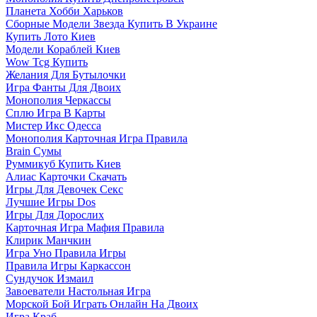
Планета Хобби Харьков
Сборные Модели Звезда Купить В Украине
Купить Лото Киев
Модели Кораблей Киев
Wow Tcg Купить
Желания Для Бутылочки
Игра Фанты Для Двоих
Монополия Черкассы
Сплю Игра В Карты
Мистер Икс Одесса
Монополия Карточная Игра Правила
Brain Сумы
Руммикуб Купить Киев
Алиас Карточки Скачать
Игры Для Девочек Секс
Лучшие Игры Dos
Игры Для Дорослих
Карточная Игра Мафия Правила
Клирик Манчкин
Игра Уно Правила Игры
Правила Игры Каркассон
Сундучок Измаил
Завоеватели Настольная Игра
Морской Бой Играть Онлайн На Двоих
Игра Краб