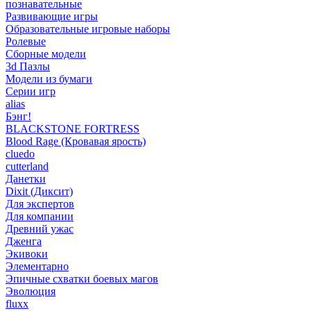
познавательные
Развивающие игры
Образовательные игровые наборы
Ролевые
Сборные модели
3d Пазлы
Модели из бумаги
Серии игр
alias
Бэнг!
BLACKSTONE FORTRESS
Blood Rage (Кровавая ярость)
cluedo
cutterland
Данетки
Dixit (Диксит)
Для экспертов
Для компании
Древний ужас
Дженга
Экивоки
Элементарно
Эпичные схватки боевых магов
Эволюция
fluxx