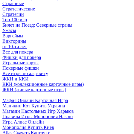
Страшные
Стратегические
Стратегии
Топ 100 игр
Билет на Поезд: Северные страны
Ужасы
Варгеймы
Викторины
от 10-ти лет
Все для покера
Фишки для покера
Игральные карты
Покерные фишки
Все игры по алфавиту
ЖКИ и ККИ
ККИ (коллекционные карточные игры)
ЖКИ (живые карточные игры)
______
Мафия Онлайн Карточная Игра
Манчкин Кот Купить Украина
Магазин Настольных Игр Харьков
Правила Игры Монополия Hasbro
Игра Алиас Онлайн
Монополия Купить Киев
Alias Скачать Карточки