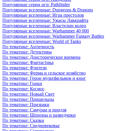
Популярные серии игр: Pathfinder
Популярные вселенные: Dungeons & Dragons
Популярные вселенные: Игра престолов
Популярные вселенные: Ужасы Лавкрафта
Популярные вселенные: Властелин колец
Популярные вселенные: Warhammer 40 000
Популярные вселенные: Warhammer Fantasy Battles
Популярные вселенные: World of Tanks
По тематике: Античность
По тематике: Детективы
По тематике: Доисторические времена
По тематике: Фантастика
По тематике: Фэнтези
По тематике: Ферма и сельское хозяйство
По тематике: Герои мультфильмов и книг
По тематике: Гонки
По тематике: Космос
По тематике: Новый Свет
По тематике: Пришельцы
По тематике: Призраки
По тематике: Самураи и ниндзя
По тематике: Шпионы и разведчики
По тематике: Сказки
По тематике: Средневековье
По тематике: Супергерои