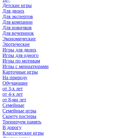
Детские игры
Для двоих
Для экспертов
Для компании
Для новичков
Для вечеринок
Экономические
Эротические
Игры для двоих
Игры для одного
Игры по мотивам
Игры с миниатюрами
Карточные игры
На природу
Обучающие
от 3-х лет
от 4-х лет
от 8-ми лет
Семейные
Семейные игры
Скретч постеры
Тренируем память
В дорогу
Классические игры