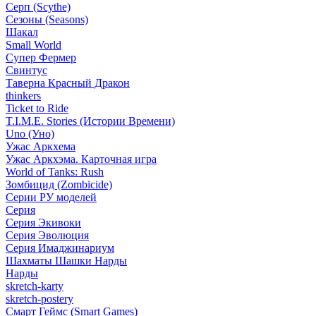
Серп (Scythe)
Сезоны (Seasons)
Шакал
Small World
Супер Фермер
Свинтус
Таверна Красный Дракон
thinkers
Ticket to Ride
T.I.M.E. Stories (Истории Времени)
Uno (Уно)
Ужас Аркхема
Ужас Аркхэма. Карточная игра
World of Tanks: Rush
Зомбицид (Zombicide)
Серии РУ моделей
Серия
Серия Экивоки
Серия Эволюция
Серия Имаджинариум
Шахматы Шашки Нарды
Нарды
skretch-karty
skretch-postery
Смарт Геймс (Smart Games)