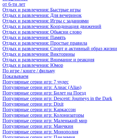
от 6-ти лет
Отдых и развлечения: Быстрые игры
Отдых и развлечения: Для вечеринок
Отдых и развлечения: Игры с заданиями
Отдых и развлечения: Координация движений
Отдых и развлечения: Обьясни слово
Отдых и развлечения: Память
Отдых и развлечения: Простые правила
Отдых и развлечения: Спорт и активный образ жизни
Отдых и развлечения: Викторины
Отдых и развлечения: Внимание и реакция
Отдых и развлечения: Юмор
По игре / книге / фильму
Показываем
Популярные серии игр: 7 чудес
Популярные серии игр: Алиас (Alias)
Популярные серии игр: Билет на Поезд
Популярные серии игр: Descent: Journeys in the Dark
Популярные серии игр: Dixit
Популярные серии игр: Каркассон
Популярные серии игр: Колонизаторы
Популярные серии игр: Маленький мир
Популярные серии игр: Манчкин
Популярные серии игр: Монополия
Популярные серии игр: Пандемия