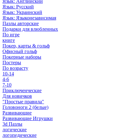
Язык: Английский
Язык: Русский
Язык: Украинский
Язык: Языконезависимая
Пазлы авторские
Подарки для влюбленных
По игре
книге
Покер, карты & гольф
Офисный гольф
Покерные наборы
Постеры
По возрасту
10-14
4-6
7-10
Приключенческие
Для новичков
"Простые правила"
Головоноги 2 (белые)
Развивающие
Развивающие Игрушки
3d Пазлы
логические
логопедические