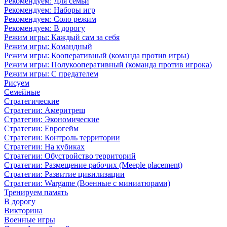
Рекомендуем: Для семьи
Рекомендуем: Наборы игр
Рекомендуем: Соло режим
Рекомендуем: В дорогу
Режим игры: Каждый сам за себя
Режим игры: Командный
Режим игры: Кооперативный (команда против игры)
Режим игры: Полукооперативный (команда против игрока)
Режим игры: С предателем
Рисуем
Семейные
Стратегические
Стратегии: Америтреш
Стратегии: Экономические
Стратегии: Еврогейм
Стратегии: Контроль территории
Стратегии: На кубиках
Стратегии: Обустройство территорий
Стратегии: Размещение рабочих (Meeple placement)
Стратегии: Развитие цивилизации
Стратегии: Wargame (Военные с миниатюрами)
Тренируем память
В дорогу
Викторина
Военные игры