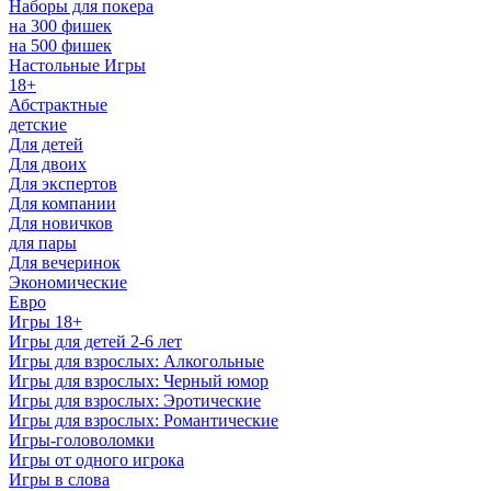
Наборы для покера
на 300 фишек
на 500 фишек
Настольные Игры
18+
Абстрактные
детские
Для детей
Для двоих
Для экспертов
Для компании
Для новичков
для пары
Для вечеринок
Экономические
Евро
Игры 18+
Игры для детей 2-6 лет
Игры для взрослых: Алкогольные
Игры для взрослых: Черный юмор
Игры для взрослых: Эротические
Игры для взрослых: Романтические
Игры-головоломки
Игры от одного игрока
Игры в слова