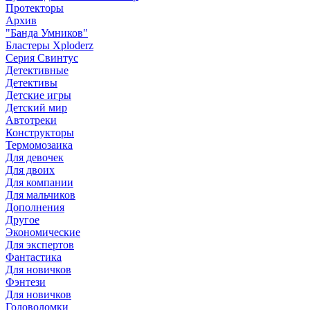
Протекторы
Архив
"Банда Умников"
Бластеры Xploderz
Cерия Свинтус
Детективные
Детективы
Детские игры
Детский мир
Автотреки
Конструкторы
Термомозаика
Для девочек
Для двоих
Для компании
Для мальчиков
Дополнения
Другое
Экономические
Для экспертов
Фантастика
Для новичков
Фэнтези
Для новичков
Головоломки