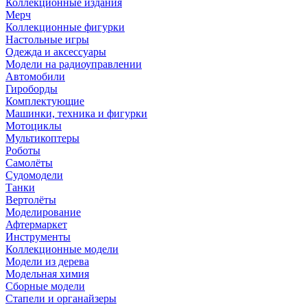
Коллекционные издания
Мерч
Коллекционные фигурки
Настольные игры
Одежда и аксессуары
Модели на радиоуправлении
Автомобили
Гироборды
Комплектующие
Машинки, техника и фигурки
Мотоциклы
Мультикоптеры
Роботы
Самолёты
Судомодели
Танки
Вертолёты
Моделирование
Афтермаркет
Инструменты
Коллекционные модели
Модели из дерева
Модельная химия
Сборные модели
Стапели и органайзеры