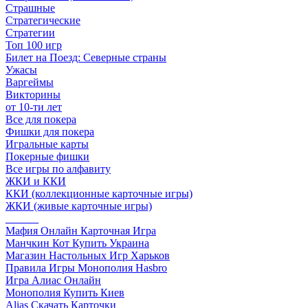
Страшные
Стратегические
Стратегии
Топ 100 игр
Билет на Поезд: Северные страны
Ужасы
Варгеймы
Викторины
от 10-ти лет
Все для покера
Фишки для покера
Игральные карты
Покерные фишки
Все игры по алфавиту
ЖКИ и ККИ
ККИ (коллекционные карточные игры)
ЖКИ (живые карточные игры)
______
Мафия Онлайн Карточная Игра
Манчкин Кот Купить Украина
Магазин Настольных Игр Харьков
Правила Игры Монополия Hasbro
Игра Алиас Онлайн
Монополия Купить Киев
Alias Скачать Карточки