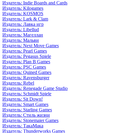
Издатель: Indie Boards and Cards
Издатель: Kilogames
Издатель: KOSMOS
Издатель: Lark & Clam
Издатель: Лавка игр
Издатель: Libellud
Издатель: Магеллан
Издатель: Мальви
Издатель: Next Move Games
Издатель: Pearl Games
Издатель: Pegasus Spiele
Издатель: Plan B Games
Издатель: PSC Games
Издатель: Quined Games
Издатель: Ravensburger
Издатель: Rebel
Издатель: Renegade Game Studio
Издатель: Schmidt Spiele
Издатель: Sit Down!
Издатель: Smart Games
Издатель: Starling Games
Издатель: Стиль жизни
Издатель: Stonemaier Games
Издатель: ТакаМака
Издатель: Thunderworks Games