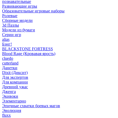
познавательные
Развивающие игры
Образовательные игровые наборы
Ролевые
Сборные модели
3d Пазлы
Модели из бумаги
Серии игр
alias
Бэнг!
BLACKSTONE FORTRESS
Blood Rage (Кровавая ярость)
cluedo
cutterland
Данетки
Dixit (Диксит)
Для экспертов
Для компании
Древний ужас
Дженга
Экивоки
Элементарно
Эпичные схватки боевых магов
Эволюция
fluxx