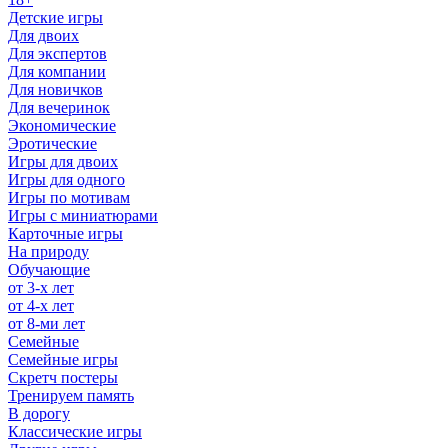
Детские игры
Для двоих
Для экспертов
Для компании
Для новичков
Для вечеринок
Экономические
Эротические
Игры для двоих
Игры для одного
Игры по мотивам
Игры с миниатюрами
Карточные игры
На природу
Обучающие
от 3-х лет
от 4-х лет
от 8-ми лет
Семейные
Семейные игры
Скретч постеры
Тренируем память
В дорогу
Классические игры