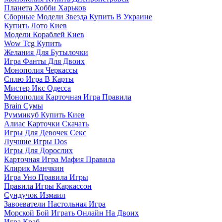
Планета Хобби Харьков
Сборные Модели Звезда Купить В Украине
Купить Лото Киев
Модели Кораблей Киев
Wow Tcg Купить
Желания Для Бутылочки
Игра Фанты Для Двоих
Монополия Черкассы
Сплю Игра В Карты
Мистер Икс Одесса
Монополия Карточная Игра Правила
Brain Сумы
Руммикуб Купить Киев
Алиас Карточки Скачать
Игры Для Девочек Секс
Лучшие Игры Dos
Игры Для Дорослих
Карточная Игра Мафия Правила
Клирик Манчкин
Игра Уно Правила Игры
Правила Игры Каркассон
Сундучок Измаил
Завоеватели Настольная Игра
Морской Бой Играть Онлайн На Двоих
Игра Краб