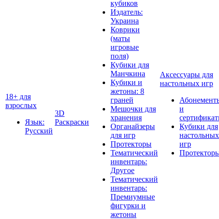
кубиков
Издатель:
Украина
Коврики
(маты
игровые
поля)
Кубики для
Манчкина
Аксессуары для
Кубики и
настольных игр
жетоны: 8
18+ для
граней
Абонемент
взрослых
Мешочки для
и
3D
хранения
сертифика
Язык:
Раскраски
Органайзеры
Кубики для
Русский
для игр
настольных
Протекторы
игр
Тематический
Протектор
инвентарь:
Другое
Тематический
инвентарь:
Премиумные
фигурки и
жетоны