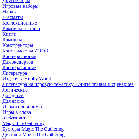
Другие игры
Игровые наборы
Нарды
Шахматы
Коллекционные
Комиксы и книги
Книги
Комиксы
Конструкторы
Конструкторы ZOOB
Кооперативные
Для экспертов
Кооперативные
Литература
Издатель: Hobby World
Литература на игровую тематику: Книги правил и сценариев
Логические
Для детей
Для двоих
Игры-головоломки
Игры в слова
от 6-ти лет
Magic The Gathering
Бустеры Magic The Gathering
Дисплеи Magic The Gathering