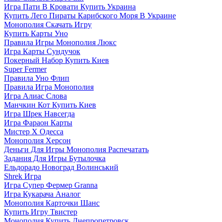
Игра Пати В Кровати Купить Украина
Купить Лего Пираты Карибского Моря В Украине
Монополия Скачать Игру
Купить Карты Уно
Правила Игры Монополия Люкс
Игра Карты Сундучок
Покерный Набор Купить Киев
Super Fermer
Правила Уно Флип
Правила Игра Монополия
Игра Алиас Слова
Манчкин Кот Купить Киев
Игра Шрек Навсегда
Игра Фараон Карты
Мистер Х Одесса
Монополия Херсон
Деньги Для Игры Монополия Распечатать
Задания Для Игры Бутылочка
Ельдорадо Новоград Волинський
Shrek Игра
Игра Супер Фермер Granna
Игра Кукарача Аналог
Монополия Карточки Шанс
Купить Игру Твистер
Монополия Купить Днепропетровск