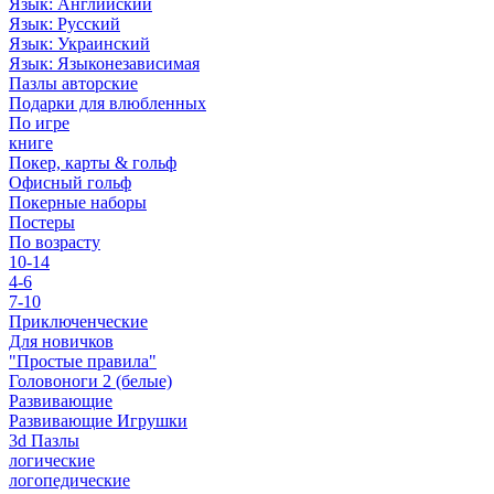
Язык: Английский
Язык: Русский
Язык: Украинский
Язык: Языконезависимая
Пазлы авторские
Подарки для влюбленных
По игре
книге
Покер, карты & гольф
Офисный гольф
Покерные наборы
Постеры
По возрасту
10-14
4-6
7-10
Приключенческие
Для новичков
"Простые правила"
Головоноги 2 (белые)
Развивающие
Развивающие Игрушки
3d Пазлы
логические
логопедические