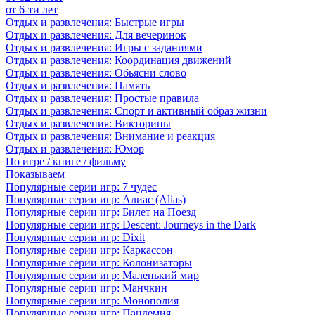
от 6-ти лет
Отдых и развлечения: Быстрые игры
Отдых и развлечения: Для вечеринок
Отдых и развлечения: Игры с заданиями
Отдых и развлечения: Координация движений
Отдых и развлечения: Обьясни слово
Отдых и развлечения: Память
Отдых и развлечения: Простые правила
Отдых и развлечения: Спорт и активный образ жизни
Отдых и развлечения: Викторины
Отдых и развлечения: Внимание и реакция
Отдых и развлечения: Юмор
По игре / книге / фильму
Показываем
Популярные серии игр: 7 чудес
Популярные серии игр: Алиас (Alias)
Популярные серии игр: Билет на Поезд
Популярные серии игр: Descent: Journeys in the Dark
Популярные серии игр: Dixit
Популярные серии игр: Каркассон
Популярные серии игр: Колонизаторы
Популярные серии игр: Маленький мир
Популярные серии игр: Манчкин
Популярные серии игр: Монополия
Популярные серии игр: Пандемия