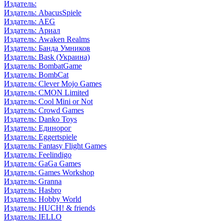
Издатель:
Издатель: AbacusSpiele
Издатель: AEG
Издатель: Ариал
Издатель: Awaken Realms
Издатель: Банда Умников
Издатель: Bask (Украина)
Издатель: BombatGame
Издатель: BombCat
Издатель: Clever Mojo Games
Издатель: CMON Limited
Издатель: Cool Mini or Not
Издатель: Crowd Games
Издатель: Danko Toys
Издатель: Единорог
Издатель: Eggertspiele
Издатель: Fantasy Flight Games
Издатель: Feelindigo
Издатель: GaGa Games
Издатель: Games Workshop
Издатель: Granna
Издатель: Hasbro
Издатель: Hobby World
Издатель: HUCH! & friends
Издатель: IELLO