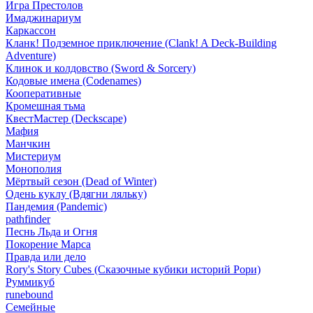
Игра Престолов
Имаджинариум
Каркассон
Кланк! Подземное приключение (Clank! A Deck-Building
Adventure)
Клинок и колдовство (Sword & Sorcery)
Кодовые имена (Codenames)
Кооперативные
Кромешная тьма
КвестМастер (Deckscape)
Мафия
Манчкин
Мистериум
Монополия
Мёртвый сезон (Dead of Winter)
Одень куклу (Вдягни ляльку)
Пандемия (Pandemic)
pathfinder
Песнь Льда и Огня
Покорение Марса
Правда или дело
Rory's Story Cubes (Сказочные кубики историй Рори)
Руммикуб
runebound
Семейные