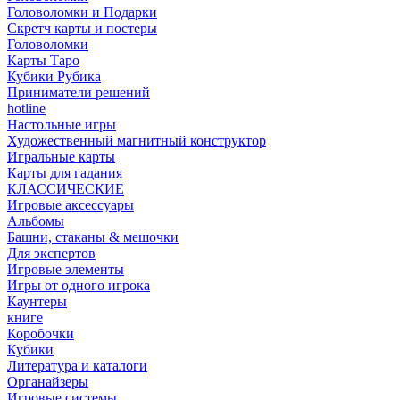
Головоломки и Подарки
Cкретч карты и постеры
Головоломки
Карты Таро
Кубики Рубика
Приниматели решений
hotline
Настольные игры
Художественный магнитный конструктор
Игральные карты
Карты для гадания
КЛАССИЧЕСКИЕ
Игровые аксессуары
Альбомы
Башни, стаканы & мешочки
Для экспертов
Игровые элементы
Игры от одного игрока
Каунтеры
книге
Коробочки
Кубики
Литература и каталоги
Органайзеры
Игровые системы