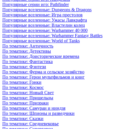
Популярные серии игр: Pathfinder
Популярные вселенные: Dungeons & Dragons
Популярные вселенные: Игра престолов
Популярные вселенные: Ужасы Лавкрафта
Популярные вселенные: Властелин колец
Популярные вселенные: Warhammer 40 000
Популярные вселенные: Warhammer Fantasy Battles
Популярные вселенные: World of Tanks
По тематике: Античность
По тематике: Детективы
По тематике: Доисторические времена
По тематике: Фантастика
По тематике: Фэнтези
По тематике: Ферма и сельское хозяйство
По тематике: Герои мультфильмов и книг
По тематике: Гонки
По тематике: Космос
По тематике: Новый Свет
По тематике: Пришельцы
По тематике: Призраки
По тематике: Самураи и ниндзя
По тематике: Шпионы и разведчики
По тематике: Сказки
По тематике: Средневековье
По тематике: Супергерои