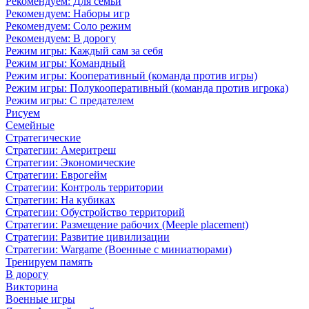
Рекомендуем: Для семьи
Рекомендуем: Наборы игр
Рекомендуем: Соло режим
Рекомендуем: В дорогу
Режим игры: Каждый сам за себя
Режим игры: Командный
Режим игры: Кооперативный (команда против игры)
Режим игры: Полукооперативный (команда против игрока)
Режим игры: С предателем
Рисуем
Семейные
Стратегические
Стратегии: Америтреш
Стратегии: Экономические
Стратегии: Еврогейм
Стратегии: Контроль территории
Стратегии: На кубиках
Стратегии: Обустройство территорий
Стратегии: Размещение рабочих (Meeple placement)
Стратегии: Развитие цивилизации
Стратегии: Wargame (Военные с миниатюрами)
Тренируем память
В дорогу
Викторина
Военные игры