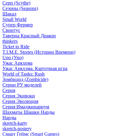
Серп (Scythe)
Сезоны (Seasons)
Шакал
Small World
Супер Фермер
Свинтус
Таверна Красный Дракон
thinkers
Ticket to Ride
T.I.M.E. Stories (Истории Времени)
Uno (Уно)
Ужас Аркхема
Ужас Аркхэма. Карточная игра
World of Tanks: Rush
Зомбицид (Zombicide)
Серии РУ моделей
Серия
Серия Экивоки
Серия Эволюция
Серия Имаджинариум
Шахматы Шашки Нарды
Нарды
skretch-karty
skretch-postery
Смарт Геймс (Smart Games)