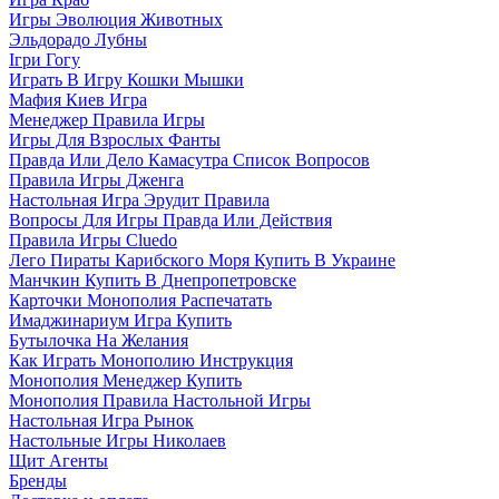
Игры Эволюция Животных
Эльдорадо Лубны
Ігри Гогу
Играть В Игру Кошки Мышки
Мафия Киев Игра
Менеджер Правила Игры
Игры Для Взрослых Фанты
Правда Или Дело Камасутра Список Вопросов
Правила Игры Дженга
Настольная Игра Эрудит Правила
Вопросы Для Игры Правда Или Действия
Правила Игры Cluedo
Лего Пираты Карибского Моря Купить В Украине
Манчкин Купить В Днепропетровске
Карточки Монополия Распечатать
Имаджинариум Игра Купить
Бутылочка На Желания
Как Играть Монополию Инструкция
Монополия Менеджер Купить
Монополия Правила Настольной Игры
Настольная Игра Рынок
Настольные Игры Николаев
Щит Агенты
Бренды