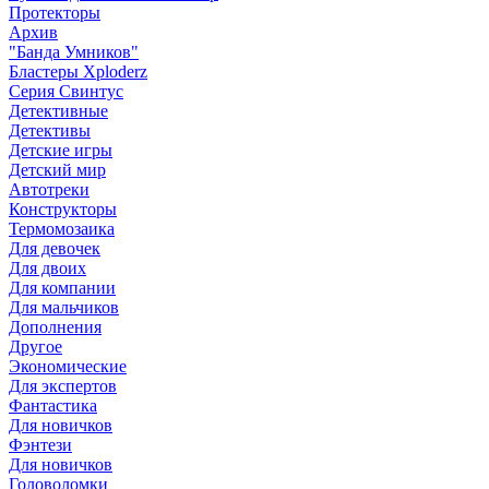
Протекторы
Архив
"Банда Умников"
Бластеры Xploderz
Cерия Свинтус
Детективные
Детективы
Детские игры
Детский мир
Автотреки
Конструкторы
Термомозаика
Для девочек
Для двоих
Для компании
Для мальчиков
Дополнения
Другое
Экономические
Для экспертов
Фантастика
Для новичков
Фэнтези
Для новичков
Головоломки