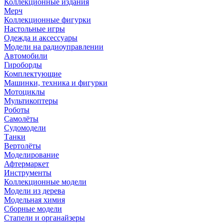
Коллекционные издания
Мерч
Коллекционные фигурки
Настольные игры
Одежда и аксессуары
Модели на радиоуправлении
Автомобили
Гироборды
Комплектующие
Машинки, техника и фигурки
Мотоциклы
Мультикоптеры
Роботы
Самолёты
Судомодели
Танки
Вертолёты
Моделирование
Афтермаркет
Инструменты
Коллекционные модели
Модели из дерева
Модельная химия
Сборные модели
Стапели и органайзеры