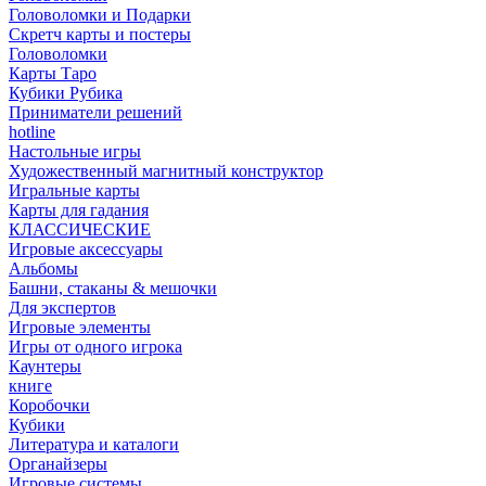
Головоломки и Подарки
Cкретч карты и постеры
Головоломки
Карты Таро
Кубики Рубика
Приниматели решений
hotline
Настольные игры
Художественный магнитный конструктор
Игральные карты
Карты для гадания
КЛАССИЧЕСКИЕ
Игровые аксессуары
Альбомы
Башни, стаканы & мешочки
Для экспертов
Игровые элементы
Игры от одного игрока
Каунтеры
книге
Коробочки
Кубики
Литература и каталоги
Органайзеры
Игровые системы