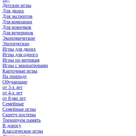
Детские игры
Для двоих
Для экспертов
Для компании
Для новичков
Для вечеринок
Экономические
Эротические
Игры для двоих
Игры для одного
Игры по мотивам
Игры с миниатюрами
Карточные игры
На природу
Обучающие
от 3-х лет
от 4-х лет
от 8-ми лет
Семейные
Семейные игры
Скретч постеры
Тренируем память
В дорогу
Классические игры