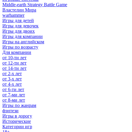
Middle-earth Strategy Battle Game
Властелин Мира
warhammer
Игры для детей
Игры для девочек
Игры для двоих
Игры для компании
Игры на английском
Игры по возрасту
Для компании
от 10-ти лет
от 12-ти лет
от 14-ти лет
от 2-х лет
от 3-х лет
от 4-х лет
от 6-ти лет
от 7-ми лет
от 8-ми лет
Игры по жанрам
фэнтези
Игры в дорогу
Исторические
Категории игр
18+