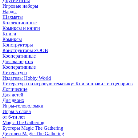
Другие игры
Игровые наборы
Нарды
Шахматы
Коллекционные
Комиксы и книги
Книги
Комиксы
Конструкторы
Конструкторы ZOOB
Кооперативные
Для экспертов
Кооперативные
Литература
Издатель: Hobby World
Литература на игровую тематику: Книги правил и сценариев
Логические
Для детей
Для двоих
Игры-головоломки
Игры в слова
от 6-ти лет
Magic The Gathering
Бустеры Magic The Gathering
Дисплеи Magic The Gathering