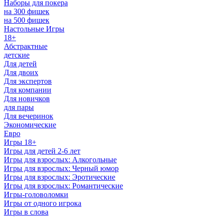
Наборы для покера
на 300 фишек
на 500 фишек
Настольные Игры
18+
Абстрактные
детские
Для детей
Для двоих
Для экспертов
Для компании
Для новичков
для пары
Для вечеринок
Экономические
Евро
Игры 18+
Игры для детей 2-6 лет
Игры для взрослых: Алкогольные
Игры для взрослых: Черный юмор
Игры для взрослых: Эротические
Игры для взрослых: Романтические
Игры-головоломки
Игры от одного игрока
Игры в слова