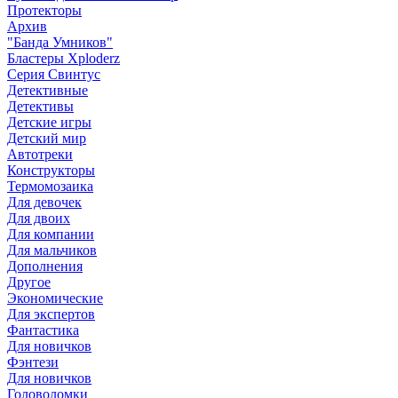
Протекторы
Архив
"Банда Умников"
Бластеры Xploderz
Cерия Свинтус
Детективные
Детективы
Детские игры
Детский мир
Автотреки
Конструкторы
Термомозаика
Для девочек
Для двоих
Для компании
Для мальчиков
Дополнения
Другое
Экономические
Для экспертов
Фантастика
Для новичков
Фэнтези
Для новичков
Головоломки