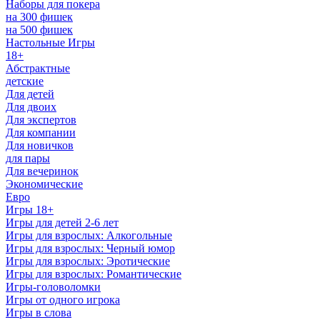
Наборы для покера
на 300 фишек
на 500 фишек
Настольные Игры
18+
Абстрактные
детские
Для детей
Для двоих
Для экспертов
Для компании
Для новичков
для пары
Для вечеринок
Экономические
Евро
Игры 18+
Игры для детей 2-6 лет
Игры для взрослых: Алкогольные
Игры для взрослых: Черный юмор
Игры для взрослых: Эротические
Игры для взрослых: Романтические
Игры-головоломки
Игры от одного игрока
Игры в слова