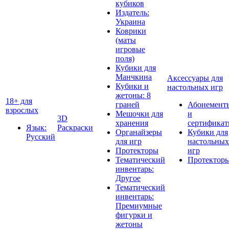
кубиков
Издатель:
Украина
Коврики
(маты
игровые
поля)
Кубики для
Манчкина
Аксессуары для
Кубики и
настольных игр
жетоны: 8
18+ для
граней
Абонемент
взрослых
Мешочки для
и
3D
хранения
сертифика
Язык:
Раскраски
Органайзеры
Кубики для
Русский
для игр
настольных
Протекторы
игр
Тематический
Протектор
инвентарь:
Другое
Тематический
инвентарь:
Премиумные
фигурки и
жетоны