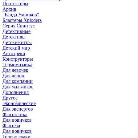
Протекторы
Архив
"Банда Умников"
Бластеры Xploderz
Cерия Свинтус
Детективные
Детективы
Детские игры
Детский мир
Автотреки
Конструкторы
Термомозаика
Для девочек
Для двоих
Для компании
Для мальчиков
Дополнения
Другое
Экономические
Для экспертов
Фантастика
Для новичков
Фэнтези
Для новичков
Головоломки