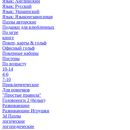
Язык: Английский
Язык: Русский
Язык: Украинский
Язык: Языконезависимая
Пазлы авторские
Подарки для влюбленных
По игре
книге
Покер, карты & гольф
Офисный гольф
Покерные наборы
Постеры
По возрасту
10-14
4-6
7-10
Приключенческие
Для новичков
"Простые правила"
Головоноги 2 (белые)
Развивающие
Развивающие Игрушки
3d Пазлы
логические
логопедические