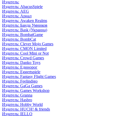
Издатель:
Издатель: AbacusSpiele
Издатель: AEG
Издатель: Ариал
Издатель: Awaken Realms
Издатель: Банда Умников
Издатель: Bask (Украина)
Издатель: BombatGame
Издатель: BombCat
Издатель: Clever Mojo Games
Издатель: CMON Limited
Издатель: Cool Mini or Not
Издатель: Crowd Games
Издатель: Danko Toys
Издатель: Единорог
Издатель: Eggertspiele
Издатель: Fantasy Flight Games
Издатель: Feelindigo
Издатель: GaGa Games
Издатель: Games Workshop
Издатель: Granna
Издатель: Hasbro
Издатель: Hobby World
Издатель: HUCH! & friends
Издатель: IELLO