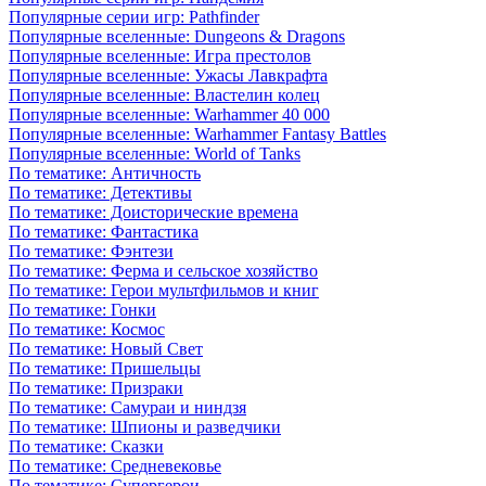
Популярные серии игр: Pathfinder
Популярные вселенные: Dungeons & Dragons
Популярные вселенные: Игра престолов
Популярные вселенные: Ужасы Лавкрафта
Популярные вселенные: Властелин колец
Популярные вселенные: Warhammer 40 000
Популярные вселенные: Warhammer Fantasy Battles
Популярные вселенные: World of Tanks
По тематике: Античность
По тематике: Детективы
По тематике: Доисторические времена
По тематике: Фантастика
По тематике: Фэнтези
По тематике: Ферма и сельское хозяйство
По тематике: Герои мультфильмов и книг
По тематике: Гонки
По тематике: Космос
По тематике: Новый Свет
По тематике: Пришельцы
По тематике: Призраки
По тематике: Самураи и ниндзя
По тематике: Шпионы и разведчики
По тематике: Сказки
По тематике: Средневековье
По тематике: Супергерои