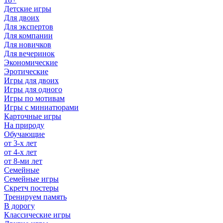
Детские игры
Для двоих
Для экспертов
Для компании
Для новичков
Для вечеринок
Экономические
Эротические
Игры для двоих
Игры для одного
Игры по мотивам
Игры с миниатюрами
Карточные игры
На природу
Обучающие
от 3-х лет
от 4-х лет
от 8-ми лет
Семейные
Семейные игры
Скретч постеры
Тренируем память
В дорогу
Классические игры