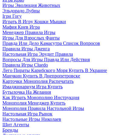
Игры Эволюция Животных
Эльдорадо Лубны
Ігри Гогу
Играть В Игру Кошки Мышки
Мафия Киев Игра
Менеджер Правила Игры
Игры Для Взрослых Фанты
Правда Или Дело Камасутра Список Вопросов
Правила Игры Дженга
Настольная Игра Эрудит Правила
Вопросы Для Игры Правда Или Действия
Правила Игры Cluedo
Лего Пираты Карибского Моря Купить В Украине
Манчкин Купить В Днепропетровске
Карточки Монополия Распечатать
Имаджинариум Игра Купить
Бутылочка На Желания
Как Играть Монополию Инструкция
Монополия Менеджер Купить
Монополия Правила Настольной Игры
Настольная Игра Рынок
Настольные Игры Николаев
Щит Агенты
Бренды