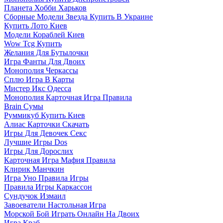
Планета Хобби Харьков
Сборные Модели Звезда Купить В Украине
Купить Лото Киев
Модели Кораблей Киев
Wow Tcg Купить
Желания Для Бутылочки
Игра Фанты Для Двоих
Монополия Черкассы
Сплю Игра В Карты
Мистер Икс Одесса
Монополия Карточная Игра Правила
Brain Сумы
Руммикуб Купить Киев
Алиас Карточки Скачать
Игры Для Девочек Секс
Лучшие Игры Dos
Игры Для Дорослих
Карточная Игра Мафия Правила
Клирик Манчкин
Игра Уно Правила Игры
Правила Игры Каркассон
Сундучок Измаил
Завоеватели Настольная Игра
Морской Бой Играть Онлайн На Двоих
Игра Краб