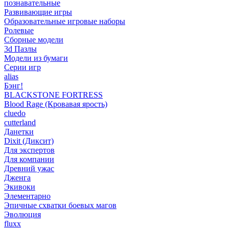
познавательные
Развивающие игры
Образовательные игровые наборы
Ролевые
Сборные модели
3d Пазлы
Модели из бумаги
Серии игр
alias
Бэнг!
BLACKSTONE FORTRESS
Blood Rage (Кровавая ярость)
cluedo
cutterland
Данетки
Dixit (Диксит)
Для экспертов
Для компании
Древний ужас
Дженга
Экивоки
Элементарно
Эпичные схватки боевых магов
Эволюция
fluxx