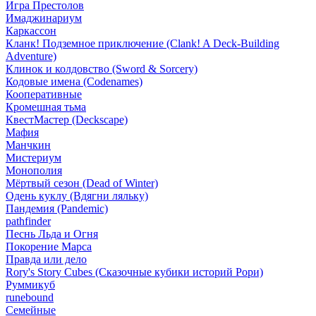
Игра Престолов
Имаджинариум
Каркассон
Кланк! Подземное приключение (Clank! A Deck-Building
Adventure)
Клинок и колдовство (Sword & Sorcery)
Кодовые имена (Codenames)
Кооперативные
Кромешная тьма
КвестМастер (Deckscape)
Мафия
Манчкин
Мистериум
Монополия
Мёртвый сезон (Dead of Winter)
Одень куклу (Вдягни ляльку)
Пандемия (Pandemic)
pathfinder
Песнь Льда и Огня
Покорение Марса
Правда или дело
Rory's Story Cubes (Сказочные кубики историй Рори)
Руммикуб
runebound
Семейные