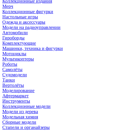
Коллекционные издания
Мерч
Коллекционные фигурки
Настольные игры
Одежда и аксессуары
Модели на радиоуправлении
Автомобили
Гироборды
Комплектующие
Машинки, техника и фигурки
Мотоциклы
Мультикоптеры
Роботы
Самолёты
Судомодели
Танки
Вертолёты
Моделирование
Афтермаркет
Инструменты
Коллекционные модели
Модели из дерева
Модельная химия
Сборные модели
Стапели и органайзеры