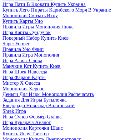
Игра Пати В Кровати Купить Украина
Купить Лего Пираты Карибского Моря В Украине
Монополия Скачать Игру
Купить Карты Уно
Правила Игры Монополия Люкс
Игра Карты Сундучок
Покерный Набор Купить Киев
Super Fermer
Правила Уно Флип
Правила Игра Монополия
Игра Алиас Слова
Манчкин Кот Купить Киев
Игра Шрек Навсегда
Игра Фараон Карты
Мистер Х Одесса
Монополия Херсон
Деньги Для Игры Монополия Распечатать
Задания Для Игры Бутылочка
Ельдорадо Новоград Волинський
Shrek Игра
Игра Супер Фермер Granna
Игра Кукарача Аналог
Монополия Карточки Шанс
Купить Игру Твистер
Монополия Купить Днепропетровск