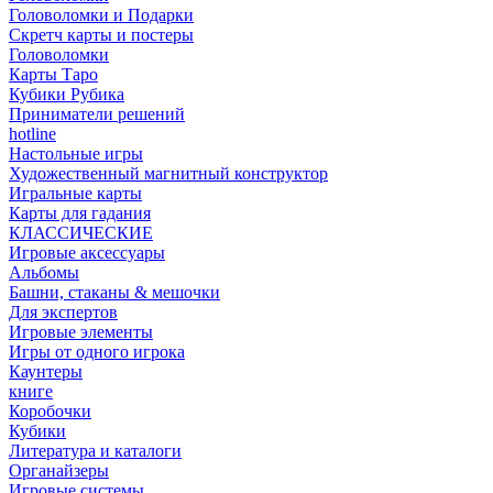
Головоломки и Подарки
Cкретч карты и постеры
Головоломки
Карты Таро
Кубики Рубика
Приниматели решений
hotline
Настольные игры
Художественный магнитный конструктор
Игральные карты
Карты для гадания
КЛАССИЧЕСКИЕ
Игровые аксессуары
Альбомы
Башни, стаканы & мешочки
Для экспертов
Игровые элементы
Игры от одного игрока
Каунтеры
книге
Коробочки
Кубики
Литература и каталоги
Органайзеры
Игровые системы