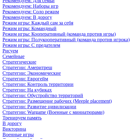
Рекомендуем: Для семьи
Рекомендуем: Наборы игр
Рекомендуем: Соло режим
Рекомендуем: В дорогу
Режим игры: Каждый сам за себя
Режим игры: Командный
Режим игры: Кооперативный (команда против игры)
Режим игры: Полукооперативный (команда против игрока)
Режим игры: С предателем
Рисуем
Семейные
Стратегические
Стратегии: Америтреш
Стратегии: Экономические
Стратегии: Еврогейм
Стратегии: Контроль территории
Стратегии: На кубиках
Стратегии: Обустройство территорий
Стратегии: Размещение рабочих (Meeple placement)
Стратегии: Развитие цивилизации
Стратегии: Wargame (Военные с миниатюрами)
Тренируем память
В дорогу
Викторина
Военные игры