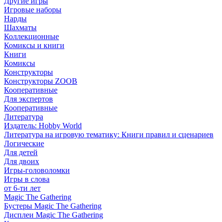
Другие игры
Игровые наборы
Нарды
Шахматы
Коллекционные
Комиксы и книги
Книги
Комиксы
Конструкторы
Конструкторы ZOOB
Кооперативные
Для экспертов
Кооперативные
Литература
Издатель: Hobby World
Литература на игровую тематику: Книги правил и сценариев
Логические
Для детей
Для двоих
Игры-головоломки
Игры в слова
от 6-ти лет
Magic The Gathering
Бустеры Magic The Gathering
Дисплеи Magic The Gathering