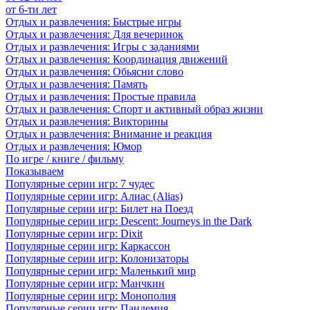
от 6-ти лет
Отдых и развлечения: Быстрые игры
Отдых и развлечения: Для вечеринок
Отдых и развлечения: Игры с заданиями
Отдых и развлечения: Координация движений
Отдых и развлечения: Обьясни слово
Отдых и развлечения: Память
Отдых и развлечения: Простые правила
Отдых и развлечения: Спорт и активный образ жизни
Отдых и развлечения: Викторины
Отдых и развлечения: Внимание и реакция
Отдых и развлечения: Юмор
По игре / книге / фильму
Показываем
Популярные серии игр: 7 чудес
Популярные серии игр: Алиас (Alias)
Популярные серии игр: Билет на Поезд
Популярные серии игр: Descent: Journeys in the Dark
Популярные серии игр: Dixit
Популярные серии игр: Каркассон
Популярные серии игр: Колонизаторы
Популярные серии игр: Маленький мир
Популярные серии игр: Манчкин
Популярные серии игр: Монополия
Популярные серии игр: Пандемия