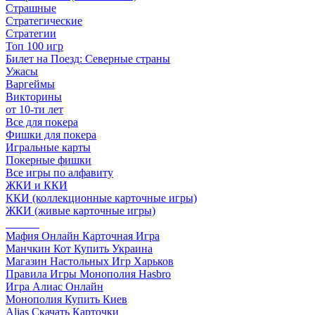
Страшные
Стратегические
Стратегии
Топ 100 игр
Билет на Поезд: Северные страны
Ужасы
Варгеймы
Викторины
от 10-ти лет
Все для покера
Фишки для покера
Игральные карты
Покерные фишки
Все игры по алфавиту
ЖКИ и ККИ
ККИ (коллекционные карточные игры)
ЖКИ (живые карточные игры)
______
Мафия Онлайн Карточная Игра
Манчкин Кот Купить Украина
Магазин Настольных Игр Харьков
Правила Игры Монополия Hasbro
Игра Алиас Онлайн
Монополия Купить Киев
Alias Скачать Карточки