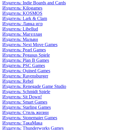
Издатель: Indie Boards and Cards
Издатель: Kilogames
Издатель: KOSMOS
Издатель: Lark & Clam
Издатель: Лавка игр
Издатель: Libellud
Издатель: Магеллан
Издатель: Мальви
Издатель: Next Move Games
Издатель: Pearl Games
Издатель: Pegasus Spiele
Издатель: Plan B Games
Издатель: PSC Games
Издатель: Quined Games
Издатель: Ravensburger
Издатель: Rebel
Издатель: Renegade Game Studio
Издатель: Schmidt Spiele
Издатель: Sit Down!
Издатель: Smart Games
Издатель: Starling Games
Издатель: Стиль жизни
Издатель: Stonemaier Games
Издатель: ТакаМака
Издатель: Thunderworks Games