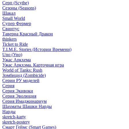
Серп (Scythe)
Сезоны (Seasons)
Шакал
Small World
Супер Фермер
Свинтус
Таверна Красный Дракон
thinkers
Ticket to Ride
T.I.M.E. Stories (Истории Времени)
Uno (Уно)
Ужас Аркхема
Ужас Аркхэма. Карточная игра
World of Tanks: Rush
Зомбицид (Zombicide)
Серии РУ моделей
Серия
Серия Экивоки
Серия Эволюция
Серия Имаджинариум
Шахматы Шашки Нарды
Нарды
skretch-karty
skretch-postery
Смарт Геймс (Smart Games)