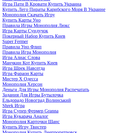
Игра Пати В Кровати Купить Украина
Купить Лего Пираты Карибского Моря В Украине
Монополия Скачать Игру
Купить Карты Уно
Правила Игры Монополия Люкс
Игра Карты Сундучок
Покерный Набор Купить Киев
Super Fermer
Правила Уно Флип
Правила Игра Монополия
Игра Алиас Слова
Манчкин Кот Купить Киев
Игра Шрек Навсегда
Игра Фараон Карты
Мистер Х Одесса
Монополия Херсон
Деньги Для Игры Монополия Распечатать
Задания Для Игры Бутылочка
Ельдорадо Новоград Волинський
Shrek Игра
Игра Супер Фермер Granna
Игра Кукарача Аналог
Монополия Карточки Шанс
Купить Игру Твистер
Монополия Купить Днепропетровск