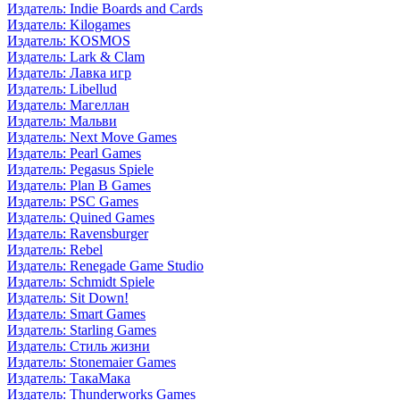
Издатель: Indie Boards and Cards
Издатель: Kilogames
Издатель: KOSMOS
Издатель: Lark & Clam
Издатель: Лавка игр
Издатель: Libellud
Издатель: Магеллан
Издатель: Мальви
Издатель: Next Move Games
Издатель: Pearl Games
Издатель: Pegasus Spiele
Издатель: Plan B Games
Издатель: PSC Games
Издатель: Quined Games
Издатель: Ravensburger
Издатель: Rebel
Издатель: Renegade Game Studio
Издатель: Schmidt Spiele
Издатель: Sit Down!
Издатель: Smart Games
Издатель: Starling Games
Издатель: Стиль жизни
Издатель: Stonemaier Games
Издатель: ТакаМака
Издатель: Thunderworks Games