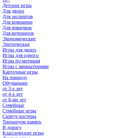
Детские игры
Для двоих
Для экспертов
Для компании
Для новичков
Для вечеринок
Экономические
Эротические
Игры для двоих
Игры для одного
Игры по мотивам
Игры с миниатюрами
Карточные игры
На природу
Обучающие
от 3-х лет
от 4-х лет
от 8-ми лет
Семейные
Семейные игры
Скретч постеры
Тренируем память
В дорогу
Классические игры