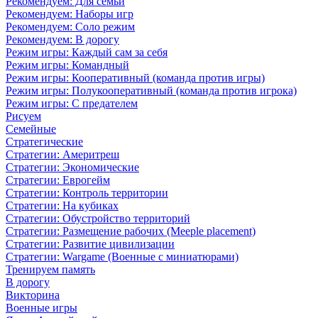
Рекомендуем: Для семьи
Рекомендуем: Наборы игр
Рекомендуем: Соло режим
Рекомендуем: В дорогу
Режим игры: Каждый сам за себя
Режим игры: Командный
Режим игры: Кооперативный (команда против игры)
Режим игры: Полукооперативный (команда против игрока)
Режим игры: С предателем
Рисуем
Семейные
Стратегические
Стратегии: Америтреш
Стратегии: Экономические
Стратегии: Еврогейм
Стратегии: Контроль территории
Стратегии: На кубиках
Стратегии: Обустройство территорий
Стратегии: Размещение рабочих (Meeple placement)
Стратегии: Развитие цивилизации
Стратегии: Wargame (Военные с миниатюрами)
Тренируем память
В дорогу
Викторина
Военные игры