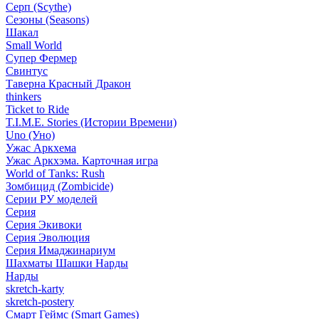
Серп (Scythe)
Сезоны (Seasons)
Шакал
Small World
Супер Фермер
Свинтус
Таверна Красный Дракон
thinkers
Ticket to Ride
T.I.M.E. Stories (Истории Времени)
Uno (Уно)
Ужас Аркхема
Ужас Аркхэма. Карточная игра
World of Tanks: Rush
Зомбицид (Zombicide)
Серии РУ моделей
Серия
Серия Экивоки
Серия Эволюция
Серия Имаджинариум
Шахматы Шашки Нарды
Нарды
skretch-karty
skretch-postery
Смарт Геймс (Smart Games)