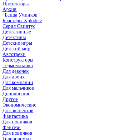
Протекторы
Архив
"Банда Умников"
Бластеры Xploderz
Cерия Свинтус
Детективные
Детективы
Детские игры
Детский мир
Автотреки
Конструкторы
Термомозаика
Для девочек
Для двоих
Для компании
Для мальчиков
Дополнения
Другое
Экономические
Для экспертов
Фантастика
Для новичков
Фэнтези
Для новичков
Головоломки