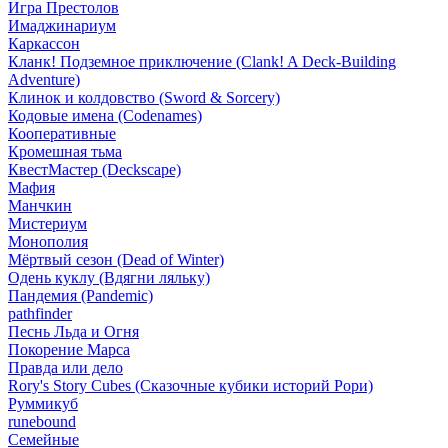
Игра Престолов
Имаджинариум
Каркассон
Кланк! Подземное приключение (Clank! A Deck-Building
Adventure)
Клинок и колдовство (Sword & Sorcery)
Кодовые имена (Codenames)
Кооперативные
Кромешная тьма
КвестМастер (Deckscape)
Мафия
Манчкин
Мистериум
Монополия
Мёртвый сезон (Dead of Winter)
Одень куклу (Вдягни ляльку)
Пандемия (Pandemic)
pathfinder
Песнь Льда и Огня
Покорение Марса
Правда или дело
Rory's Story Cubes (Сказочные кубики историй Рори)
Руммикуб
runebound
Семейные