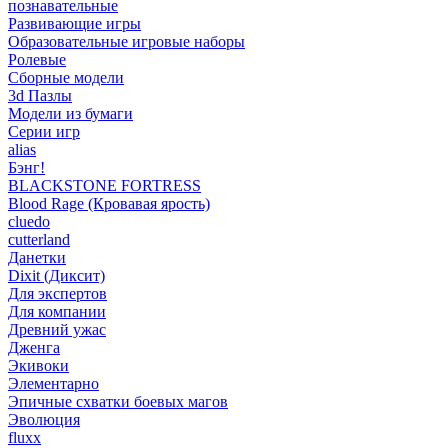
познавательные
Развивающие игры
Образовательные игровые наборы
Ролевые
Сборные модели
3d Пазлы
Модели из бумаги
Серии игр
alias
Бэнг!
BLACKSTONE FORTRESS
Blood Rage (Кровавая ярость)
cluedo
cutterland
Данетки
Dixit (Диксит)
Для экспертов
Для компании
Древний ужас
Дженга
Экивоки
Элементарно
Эпичные схватки боевых магов
Эволюция
fluxx