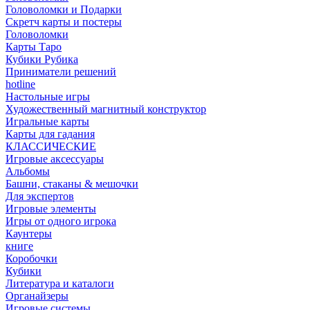
Головоломки и Подарки
Cкретч карты и постеры
Головоломки
Карты Таро
Кубики Рубика
Приниматели решений
hotline
Настольные игры
Художественный магнитный конструктор
Игральные карты
Карты для гадания
КЛАССИЧЕСКИЕ
Игровые аксессуары
Альбомы
Башни, стаканы & мешочки
Для экспертов
Игровые элементы
Игры от одного игрока
Каунтеры
книге
Коробочки
Кубики
Литература и каталоги
Органайзеры
Игровые системы