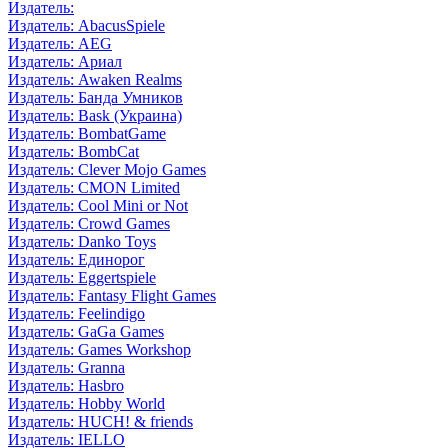
Издатель:
Издатель: AbacusSpiele
Издатель: AEG
Издатель: Ариал
Издатель: Awaken Realms
Издатель: Банда Умников
Издатель: Bask (Украина)
Издатель: BombatGame
Издатель: BombCat
Издатель: Clever Mojo Games
Издатель: CMON Limited
Издатель: Cool Mini or Not
Издатель: Crowd Games
Издатель: Danko Toys
Издатель: Единорог
Издатель: Eggertspiele
Издатель: Fantasy Flight Games
Издатель: Feelindigo
Издатель: GaGa Games
Издатель: Games Workshop
Издатель: Granna
Издатель: Hasbro
Издатель: Hobby World
Издатель: HUCH! & friends
Издатель: IELLO