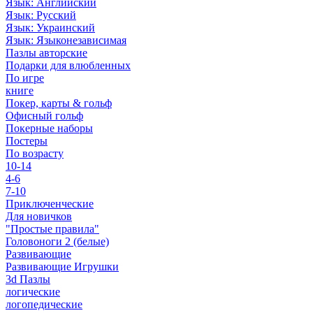
Язык: Английский
Язык: Русский
Язык: Украинский
Язык: Языконезависимая
Пазлы авторские
Подарки для влюбленных
По игре
книге
Покер, карты & гольф
Офисный гольф
Покерные наборы
Постеры
По возрасту
10-14
4-6
7-10
Приключенческие
Для новичков
"Простые правила"
Головоноги 2 (белые)
Развивающие
Развивающие Игрушки
3d Пазлы
логические
логопедические