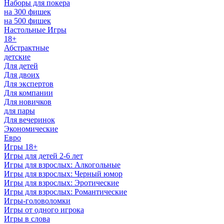
Наборы для покера
на 300 фишек
на 500 фишек
Настольные Игры
18+
Абстрактные
детские
Для детей
Для двоих
Для экспертов
Для компании
Для новичков
для пары
Для вечеринок
Экономические
Евро
Игры 18+
Игры для детей 2-6 лет
Игры для взрослых: Алкогольные
Игры для взрослых: Черный юмор
Игры для взрослых: Эротические
Игры для взрослых: Романтические
Игры-головоломки
Игры от одного игрока
Игры в слова