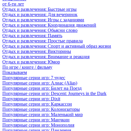
от 6-ти лет
Отдых и развлечения: Быстрые игры
Отдых и развлечения: Для вечеринок
Отдых и развлечения: Игры с заданиями
Отдых и развлечения: Координация движений
Отдых и развлечения: Обьясни слово
Отдых и развлечения: Память
Отдых и развлечения: Простые правила
Отдых и развлечения: Спорт и активный образ жизни
Отдых и развлечения: Викторины
Отдых и развлечения: Внимание и реакция
Отдых и развлечения: Юмор
По игре / книге / фильму
Показываем
Популярные серии игр: 7 чудес
Популярные серии игр: Алиас (Alias)
Популярные серии игр: Билет на Поезд
Популярные серии игр: Descent: Journeys in the Dark
Популярные серии игр: Dixit
Популярные серии игр: Каркассон
Популярные серии игр: Колонизаторы
Популярные серии игр: Маленький мир
Популярные серии игр: Манчкин
Популярные серии игр: Монополия
Популярные серии игр: Пандемия