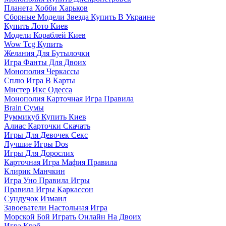
Планета Хобби Харьков
Сборные Модели Звезда Купить В Украине
Купить Лото Киев
Модели Кораблей Киев
Wow Tcg Купить
Желания Для Бутылочки
Игра Фанты Для Двоих
Монополия Черкассы
Сплю Игра В Карты
Мистер Икс Одесса
Монополия Карточная Игра Правила
Brain Сумы
Руммикуб Купить Киев
Алиас Карточки Скачать
Игры Для Девочек Секс
Лучшие Игры Dos
Игры Для Дорослих
Карточная Игра Мафия Правила
Клирик Манчкин
Игра Уно Правила Игры
Правила Игры Каркассон
Сундучок Измаил
Завоеватели Настольная Игра
Морской Бой Играть Онлайн На Двоих
Игра Краб