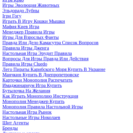
Игры Эволюция Животных
Эльдорадо Лубны
Ігри Гогу
Играть В Игру Кошки Мышки
Мафия Киев Игра
Менеджер Правила Игры
Игры Для Взрослых Фанты
Правда Или Дело Камасутра Список Вопросов
Правила Игры Дженга
Настольная Игра Эрудит Правила
Вопросы Для Игры Правда Или Действия
Правила Игры Cluedo
Лего Пираты Карибского Моря Купить В Украине
Манчкин Купить В Днепропетровске
Карточки Монополия Распечатать
Имаджинариум Игра Купить
Бутылочка На Желания
Как Играть Монополию Инструкция
Монополия Менеджер Купить
Монополия Правила Настольной Игры
Настольная Игра Рынок
Настольные Игры Николаев
Щит Агенты
Бренды