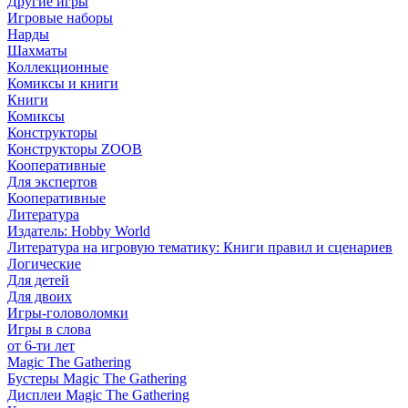
Другие игры
Игровые наборы
Нарды
Шахматы
Коллекционные
Комиксы и книги
Книги
Комиксы
Конструкторы
Конструкторы ZOOB
Кооперативные
Для экспертов
Кооперативные
Литература
Издатель: Hobby World
Литература на игровую тематику: Книги правил и сценариев
Логические
Для детей
Для двоих
Игры-головоломки
Игры в слова
от 6-ти лет
Magic The Gathering
Бустеры Magic The Gathering
Дисплеи Magic The Gathering