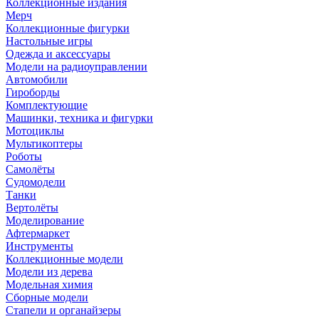
Коллекционные издания
Мерч
Коллекционные фигурки
Настольные игры
Одежда и аксессуары
Модели на радиоуправлении
Автомобили
Гироборды
Комплектующие
Машинки, техника и фигурки
Мотоциклы
Мультикоптеры
Роботы
Самолёты
Судомодели
Танки
Вертолёты
Моделирование
Афтермаркет
Инструменты
Коллекционные модели
Модели из дерева
Модельная химия
Сборные модели
Стапели и органайзеры