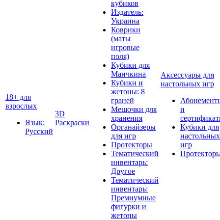
кубиков
Издатель:
Украина
Коврики
(маты
игровые
поля)
Кубики для
Манчкина
Аксессуары для
Кубики и
настольных игр
жетоны: 8
18+ для
граней
Абонемент
взрослых
Мешочки для
и
3D
хранения
сертифика
Язык:
Раскраски
Органайзеры
Кубики для
Русский
для игр
настольных
Протекторы
игр
Тематический
Протектор
инвентарь:
Другое
Тематический
инвентарь:
Премиумные
фигурки и
жетоны