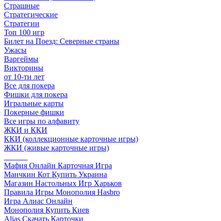
Страшные
Стратегические
Стратегии
Топ 100 игр
Билет на Поезд: Северные страны
Ужасы
Варгеймы
Викторины
от 10-ти лет
Все для покера
Фишки для покера
Игральные карты
Покерные фишки
Все игры по алфавиту
ЖКИ и ККИ
ККИ (коллекционные карточные игры)
ЖКИ (живые карточные игры)
______
Мафия Онлайн Карточная Игра
Манчкин Кот Купить Украина
Магазин Настольных Игр Харьков
Правила Игры Монополия Hasbro
Игра Алиас Онлайн
Монополия Купить Киев
Alias Скачать Карточки