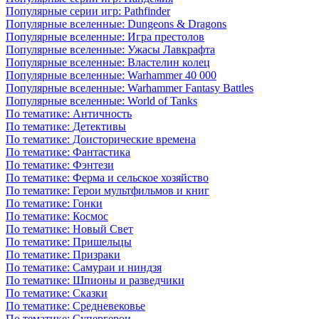
Популярные серии игр: Pathfinder
Популярные вселенные: Dungeons & Dragons
Популярные вселенные: Игра престолов
Популярные вселенные: Ужасы Лавкрафта
Популярные вселенные: Властелин колец
Популярные вселенные: Warhammer 40 000
Популярные вселенные: Warhammer Fantasy Battles
Популярные вселенные: World of Tanks
По тематике: Античность
По тематике: Детективы
По тематике: Доисторические времена
По тематике: Фантастика
По тематике: Фэнтези
По тематике: Ферма и сельское хозяйство
По тематике: Герои мультфильмов и книг
По тематике: Гонки
По тематике: Космос
По тематике: Новый Свет
По тематике: Пришельцы
По тематике: Призраки
По тематике: Самураи и ниндзя
По тематике: Шпионы и разведчики
По тематике: Сказки
По тематике: Средневековье
По тематике: Супергерои