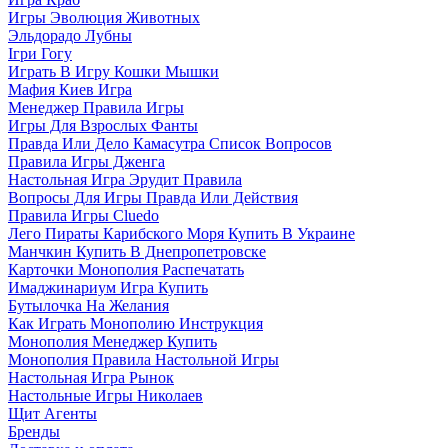
Игры Эволюция Животных
Эльдорадо Лубны
Ігри Гогу
Играть В Игру Кошки Мышки
Мафия Киев Игра
Менеджер Правила Игры
Игры Для Взрослых Фанты
Правда Или Дело Камасутра Список Вопросов
Правила Игры Дженга
Настольная Игра Эрудит Правила
Вопросы Для Игры Правда Или Действия
Правила Игры Cluedo
Лего Пираты Карибского Моря Купить В Украине
Манчкин Купить В Днепропетровске
Карточки Монополия Распечатать
Имаджинариум Игра Купить
Бутылочка На Желания
Как Играть Монополию Инструкция
Монополия Менеджер Купить
Монополия Правила Настольной Игры
Настольная Игра Рынок
Настольные Игры Николаев
Щит Агенты
Бренды