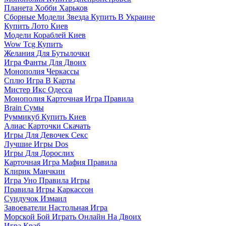
Планета Хобби Харьков
Сборные Модели Звезда Купить В Украине
Купить Лото Киев
Модели Кораблей Киев
Wow Tcg Купить
Желания Для Бутылочки
Игра Фанты Для Двоих
Монополия Черкассы
Сплю Игра В Карты
Мистер Икс Одесса
Монополия Карточная Игра Правила
Brain Сумы
Руммикуб Купить Киев
Алиас Карточки Скачать
Игры Для Девочек Секс
Лучшие Игры Dos
Игры Для Дорослих
Карточная Игра Мафия Правила
Клирик Манчкин
Игра Уно Правила Игры
Правила Игры Каркассон
Сундучок Измаил
Завоеватели Настольная Игра
Морской Бой Играть Онлайн На Двоих
Игра Краб