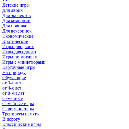
Детские игры
Для двоих
Для экспертов
Для компании
Для новичков
Для вечеринок
Экономические
Эротические
Игры для двоих
Игры для одного
Игры по мотивам
Игры с миниатюрами
Карточные игры
На природу
Обучающие
от 3-х лет
от 4-х лет
от 8-ми лет
Семейные
Семейные игры
Скретч постеры
Тренируем память
В дорогу
Классические игры