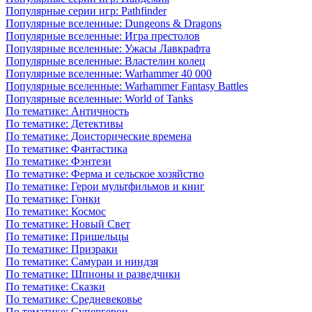
Популярные серии игр: Pathfinder
Популярные вселенные: Dungeons & Dragons
Популярные вселенные: Игра престолов
Популярные вселенные: Ужасы Лавкрафта
Популярные вселенные: Властелин колец
Популярные вселенные: Warhammer 40 000
Популярные вселенные: Warhammer Fantasy Battles
Популярные вселенные: World of Tanks
По тематике: Античность
По тематике: Детективы
По тематике: Доисторические времена
По тематике: Фантастика
По тематике: Фэнтези
По тематике: Ферма и сельское хозяйство
По тематике: Герои мультфильмов и книг
По тематике: Гонки
По тематике: Космос
По тематике: Новый Свет
По тематике: Пришельцы
По тематике: Призраки
По тематике: Самураи и ниндзя
По тематике: Шпионы и разведчики
По тематике: Сказки
По тематике: Средневековье
По тематике: Супергерои