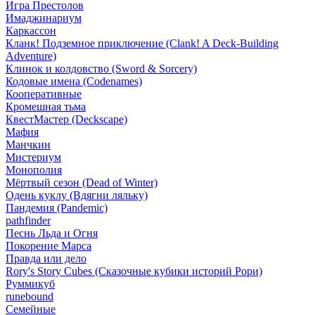
Игра Престолов
Имаджинариум
Каркассон
Кланк! Подземное приключение (Clank! A Deck-Building
Adventure)
Клинок и колдовство (Sword & Sorcery)
Кодовые имена (Codenames)
Кооперативные
Кромешная тьма
КвестМастер (Deckscape)
Мафия
Манчкин
Мистериум
Монополия
Мёртвый сезон (Dead of Winter)
Одень куклу (Вдягни ляльку)
Пандемия (Pandemic)
pathfinder
Песнь Льда и Огня
Покорение Марса
Правда или дело
Rory's Story Cubes (Сказочные кубики историй Рори)
Руммикуб
runebound
Семейные