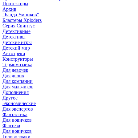
Протекторы
Архив
"Банда Умников"
Бластеры Xploderz
Cерия Свинтус
Детективные
Детективы
Детские игры
Детский мир
Автотреки
Конструкторы
Термомозаика
Для девочек
Для двоих
Для компании
Для мальчиков
Дополнения
Другое
Экономические
Для экспертов
Фантастика
Для новичков
Фэнтези
Для новичков
Головоломки