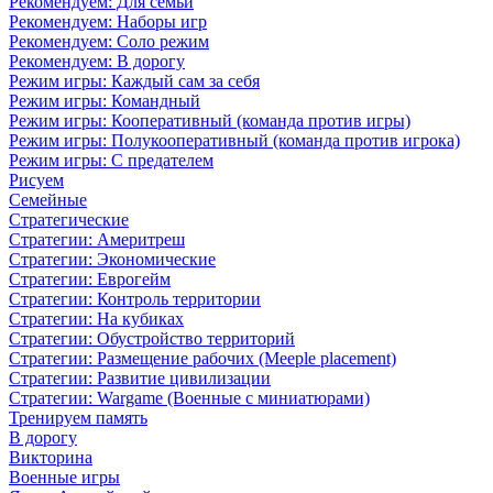
Рекомендуем: Для семьи
Рекомендуем: Наборы игр
Рекомендуем: Соло режим
Рекомендуем: В дорогу
Режим игры: Каждый сам за себя
Режим игры: Командный
Режим игры: Кооперативный (команда против игры)
Режим игры: Полукооперативный (команда против игрока)
Режим игры: С предателем
Рисуем
Семейные
Стратегические
Стратегии: Америтреш
Стратегии: Экономические
Стратегии: Еврогейм
Стратегии: Контроль территории
Стратегии: На кубиках
Стратегии: Обустройство территорий
Стратегии: Размещение рабочих (Meeple placement)
Стратегии: Развитие цивилизации
Стратегии: Wargame (Военные с миниатюрами)
Тренируем память
В дорогу
Викторина
Военные игры