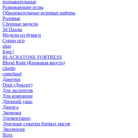
познавательные
Развивающие игры
Образовательные игровые наборы
Ролевые
Сборные модели
3d Пазлы
Модели из бумаги
Серии игр
alias
Бэнг!
BLACKSTONE FORTRESS
Blood Rage (Кровавая ярость)
cluedo
cutterland
Данетки
Dixit (Диксит)
Для экспертов
Для компании
Древний ужас
Дженга
Экивоки
Элементарно
Эпичные схватки боевых магов
Эволюция
fluxx