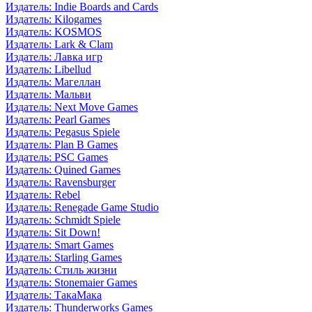
Издатель: Indie Boards and Cards
Издатель: Kilogames
Издатель: KOSMOS
Издатель: Lark & Clam
Издатель: Лавка игр
Издатель: Libellud
Издатель: Магеллан
Издатель: Мальви
Издатель: Next Move Games
Издатель: Pearl Games
Издатель: Pegasus Spiele
Издатель: Plan B Games
Издатель: PSC Games
Издатель: Quined Games
Издатель: Ravensburger
Издатель: Rebel
Издатель: Renegade Game Studio
Издатель: Schmidt Spiele
Издатель: Sit Down!
Издатель: Smart Games
Издатель: Starling Games
Издатель: Стиль жизни
Издатель: Stonemaier Games
Издатель: ТакаМака
Издатель: Thunderworks Games