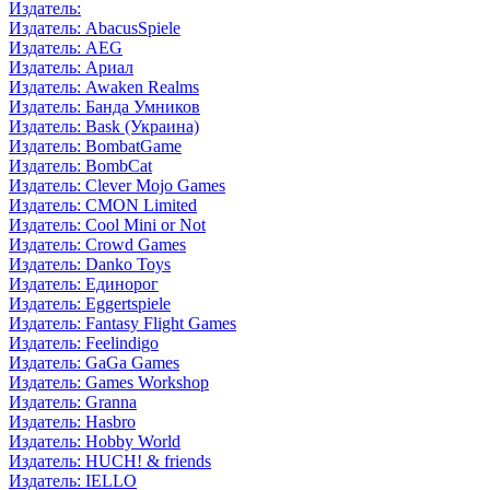
Издатель:
Издатель: AbacusSpiele
Издатель: AEG
Издатель: Ариал
Издатель: Awaken Realms
Издатель: Банда Умников
Издатель: Bask (Украина)
Издатель: BombatGame
Издатель: BombCat
Издатель: Clever Mojo Games
Издатель: CMON Limited
Издатель: Cool Mini or Not
Издатель: Crowd Games
Издатель: Danko Toys
Издатель: Единорог
Издатель: Eggertspiele
Издатель: Fantasy Flight Games
Издатель: Feelindigo
Издатель: GaGa Games
Издатель: Games Workshop
Издатель: Granna
Издатель: Hasbro
Издатель: Hobby World
Издатель: HUCH! & friends
Издатель: IELLO