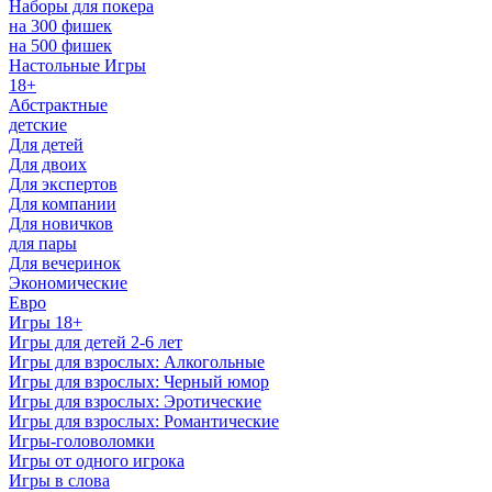
Наборы для покера
на 300 фишек
на 500 фишек
Настольные Игры
18+
Абстрактные
детские
Для детей
Для двоих
Для экспертов
Для компании
Для новичков
для пары
Для вечеринок
Экономические
Евро
Игры 18+
Игры для детей 2-6 лет
Игры для взрослых: Алкогольные
Игры для взрослых: Черный юмор
Игры для взрослых: Эротические
Игры для взрослых: Романтические
Игры-головоломки
Игры от одного игрока
Игры в слова