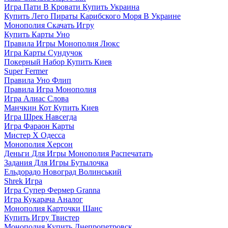
Игра Пати В Кровати Купить Украина
Купить Лего Пираты Карибского Моря В Украине
Монополия Скачать Игру
Купить Карты Уно
Правила Игры Монополия Люкс
Игра Карты Сундучок
Покерный Набор Купить Киев
Super Fermer
Правила Уно Флип
Правила Игра Монополия
Игра Алиас Слова
Манчкин Кот Купить Киев
Игра Шрек Навсегда
Игра Фараон Карты
Мистер Х Одесса
Монополия Херсон
Деньги Для Игры Монополия Распечатать
Задания Для Игры Бутылочка
Ельдорадо Новоград Волинський
Shrek Игра
Игра Супер Фермер Granna
Игра Кукарача Аналог
Монополия Карточки Шанс
Купить Игру Твистер
Монополия Купить Днепропетровск