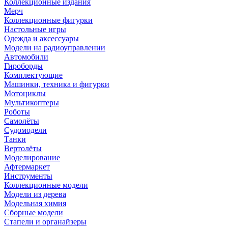
Коллекционные издания
Мерч
Коллекционные фигурки
Настольные игры
Одежда и аксессуары
Модели на радиоуправлении
Автомобили
Гироборды
Комплектующие
Машинки, техника и фигурки
Мотоциклы
Мультикоптеры
Роботы
Самолёты
Судомодели
Танки
Вертолёты
Моделирование
Афтермаркет
Инструменты
Коллекционные модели
Модели из дерева
Модельная химия
Сборные модели
Стапели и органайзеры