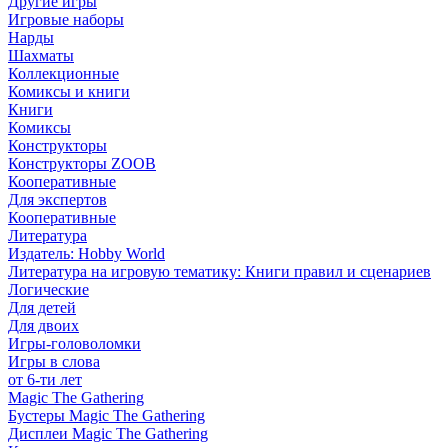
Другие игры
Игровые наборы
Нарды
Шахматы
Коллекционные
Комиксы и книги
Книги
Комиксы
Конструкторы
Конструкторы ZOOB
Кооперативные
Для экспертов
Кооперативные
Литература
Издатель: Hobby World
Литература на игровую тематику: Книги правил и сценариев
Логические
Для детей
Для двоих
Игры-головоломки
Игры в слова
от 6-ти лет
Magic The Gathering
Бустеры Magic The Gathering
Дисплеи Magic The Gathering