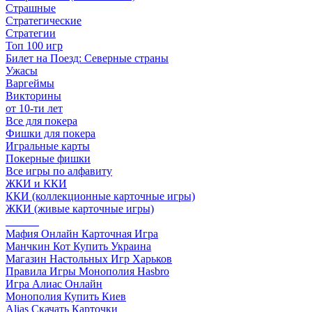
Страшные
Стратегические
Стратегии
Топ 100 игр
Билет на Поезд: Северные страны
Ужасы
Варгеймы
Викторины
от 10-ти лет
Все для покера
Фишки для покера
Игральные карты
Покерные фишки
Все игры по алфавиту
ЖКИ и ККИ
ККИ (коллекционные карточные игры)
ЖКИ (живые карточные игры)
______
Мафия Онлайн Карточная Игра
Манчкин Кот Купить Украина
Магазин Настольных Игр Харьков
Правила Игры Монополия Hasbro
Игра Алиас Онлайн
Монополия Купить Киев
Alias Скачать Карточки