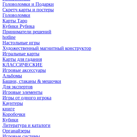
Головоломки и Подарки
Cкретч карты и постеры
Головоломки
Карты Таро
Кубики Рубика
Приниматели решений
hotline
Настольные игры
Художественный магнитный конструктор
Игральные карты
Карты для гадания
КЛАССИЧЕСКИЕ
Игровые аксессуары
Альбомы
Башни, стаканы & мешочки
Для экспертов
Игровые элементы
Игры от одного игрока
Каунтеры
книге
Коробочки
Кубики
Литература и каталоги
Органайзеры
Игровые системы