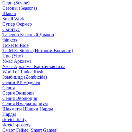
Серп (Scythe)
Сезоны (Seasons)
Шакал
Small World
Супер Фермер
Свинтус
Таверна Красный Дракон
thinkers
Ticket to Ride
T.I.M.E. Stories (Истории Времени)
Uno (Уно)
Ужас Аркхема
Ужас Аркхэма. Карточная игра
World of Tanks: Rush
Зомбицид (Zombicide)
Серии РУ моделей
Серия
Серия Экивоки
Серия Эволюция
Серия Имаджинариум
Шахматы Шашки Нарды
Нарды
skretch-karty
skretch-postery
Смарт Геймс (Smart Games)