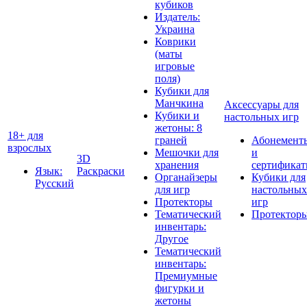
кубиков
Издатель:
Украина
Коврики
(маты
игровые
поля)
Кубики для
Манчкина
Аксессуары для
Кубики и
настольных игр
жетоны: 8
18+ для
граней
Абонемент
взрослых
Мешочки для
и
3D
хранения
сертифика
Язык:
Раскраски
Органайзеры
Кубики для
Русский
для игр
настольных
Протекторы
игр
Тематический
Протектор
инвентарь:
Другое
Тематический
инвентарь:
Премиумные
фигурки и
жетоны