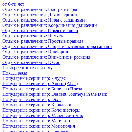
от 6-ти лет
Отдых и развлечения: Быстрые игры
Отдых и развлечения: Для вечеринок
Отдых и развлечения: Игры с заданиями
Отдых и развлечения: Координация движений
Отдых и развлечения: Обьясни слово
Отдых и развлечения: Память
Отдых и развлечения: Простые правила
Отдых и развлечения: Спорт и активный образ жизни
Отдых и развлечения: Викторины
Отдых и развлечения: Внимание и реакция
Отдых и развлечения: Юмор
По игре / книге / фильму
Показываем
Популярные серии игр: 7 чудес
Популярные серии игр: Алиас (Alias)
Популярные серии игр: Билет на Поезд
Популярные серии игр: Descent: Journeys in the Dark
Популярные серии игр: Dixit
Популярные серии игр: Каркассон
Популярные серии игр: Колонизаторы
Популярные серии игр: Маленький мир
Популярные серии игр: Манчкин
Популярные серии игр: Монополия
Популярные серии игр: Пандемия