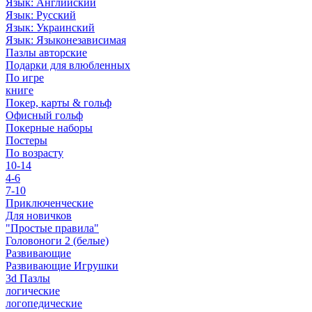
Язык: Английский
Язык: Русский
Язык: Украинский
Язык: Языконезависимая
Пазлы авторские
Подарки для влюбленных
По игре
книге
Покер, карты & гольф
Офисный гольф
Покерные наборы
Постеры
По возрасту
10-14
4-6
7-10
Приключенческие
Для новичков
"Простые правила"
Головоноги 2 (белые)
Развивающие
Развивающие Игрушки
3d Пазлы
логические
логопедические