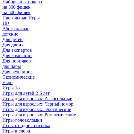
Наборы для покера
на 300 фишек
на 500 фишек
Настольные Игры
18+
Абстрактные
детские
Для детей
Для двоих
Для экспертов
Для компании
Для новичков
для пары
Для вечеринок
Экономические
Евро
Игры 18+
Игры для детей 2-6 лет
Игры для взрослых: Алкогольные
Игры для взрослых: Черный юмор
Игры для взрослых: Эротические
Игры для взрослых: Романтические
Игры-головоломки
Игры от одного игрока
Игры в слова