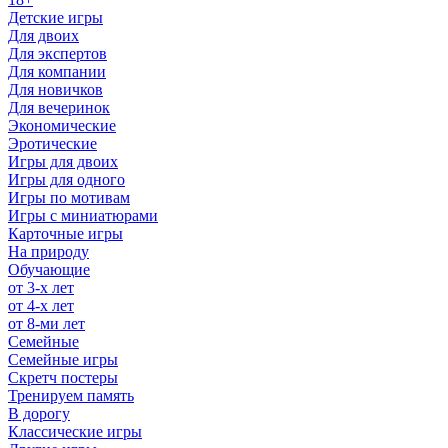
Детские игры
Для двоих
Для экспертов
Для компании
Для новичков
Для вечеринок
Экономические
Эротические
Игры для двоих
Игры для одного
Игры по мотивам
Игры с миниатюрами
Карточные игры
На природу
Обучающие
от 3-х лет
от 4-х лет
от 8-ми лет
Семейные
Семейные игры
Скретч постеры
Тренируем память
В дорогу
Классические игры