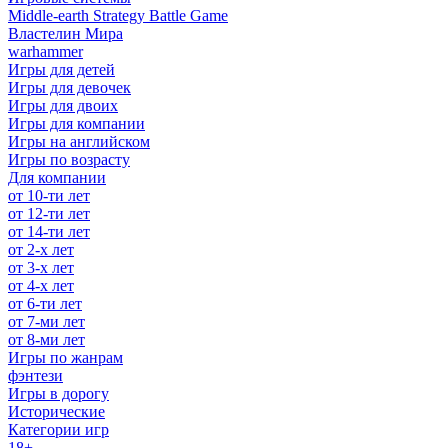
Middle-earth Strategy Battle Game
Властелин Мира
warhammer
Игры для детей
Игры для девочек
Игры для двоих
Игры для компании
Игры на английском
Игры по возрасту
Для компании
от 10-ти лет
от 12-ти лет
от 14-ти лет
от 2-х лет
от 3-х лет
от 4-х лет
от 6-ти лет
от 7-ми лет
от 8-ми лет
Игры по жанрам
фэнтези
Игры в дорогу
Исторические
Категории игр
18+