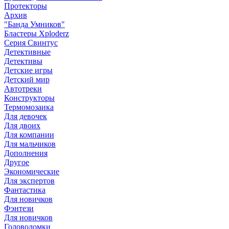
Протекторы
Архив
"Банда Умников"
Бластеры Xploderz
Cерия Свинтус
Детективные
Детективы
Детские игры
Детский мир
Автотреки
Конструкторы
Термомозаика
Для девочек
Для двоих
Для компании
Для мальчиков
Дополнения
Другое
Экономические
Для экспертов
Фантастика
Для новичков
Фэнтези
Для новичков
Головоломки