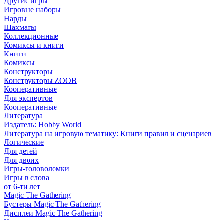
Другие игры
Игровые наборы
Нарды
Шахматы
Коллекционные
Комиксы и книги
Книги
Комиксы
Конструкторы
Конструкторы ZOOB
Кооперативные
Для экспертов
Кооперативные
Литература
Издатель: Hobby World
Литература на игровую тематику: Книги правил и сценариев
Логические
Для детей
Для двоих
Игры-головоломки
Игры в слова
от 6-ти лет
Magic The Gathering
Бустеры Magic The Gathering
Дисплеи Magic The Gathering