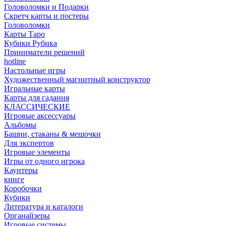
Головоломки и Подарки
Cкретч карты и постеры
Головоломки
Карты Таро
Кубики Рубика
Приниматели решений
hotline
Настольные игры
Художественный магнитный конструктор
Игральные карты
Карты для гадания
КЛАССИЧЕСКИЕ
Игровые аксессуары
Альбомы
Башни, стаканы & мешочки
Для экспертов
Игровые элементы
Игры от одного игрока
Каунтеры
книге
Коробочки
Кубики
Литература и каталоги
Органайзеры
Игровые системы