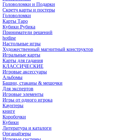
Головоломки и Подарки
Cкретч карты и постеры
Головоломки
Карты Таро
Кубики Рубика
Приниматели решений
hotline
Настольные игры
Художественный магнитный конструктор
Игральные карты
Карты для гадания
КЛАССИЧЕСКИЕ
Игровые аксессуары
Альбомы
Башни, стаканы & мешочки
Для экспертов
Игровые элементы
Игры от одного игрока
Каунтеры
книге
Коробочки
Кубики
Литература и каталоги
Органайзеры
Игровые системы