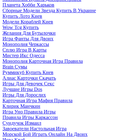
Планета Хобби Харьков
Сборные Модели Звезда Купить В Украине
Купить Лото Киев
Модели Кораблей Киев
Wow Tcg Купить
Желания Для Бутылочки
Игра Фанты Для Двоих
Монополия Черкассы
Сплю Игра В Карты
Мистер Икс Одесса
Монополия Карточная Игра Правила
Brain Сумы
Руммикуб Купить Киев
Алиас Карточки Скачать
Игры Для Девочек Секс
Лучшие Игры Dos
Игры Для Дорослих
Карточная Игра Мафия Правила
Клирик Манчкин
Игра Уно Правила Игры
Правила Игры Каркассон
Сундучок Измаил
Завоеватели Настольная Игра
Морской Бой Играть Онлайн На Двоих
Игра Краб