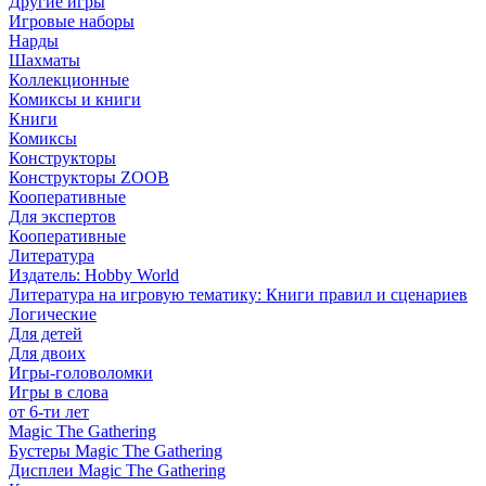
Другие игры
Игровые наборы
Нарды
Шахматы
Коллекционные
Комиксы и книги
Книги
Комиксы
Конструкторы
Конструкторы ZOOB
Кооперативные
Для экспертов
Кооперативные
Литература
Издатель: Hobby World
Литература на игровую тематику: Книги правил и сценариев
Логические
Для детей
Для двоих
Игры-головоломки
Игры в слова
от 6-ти лет
Magic The Gathering
Бустеры Magic The Gathering
Дисплеи Magic The Gathering