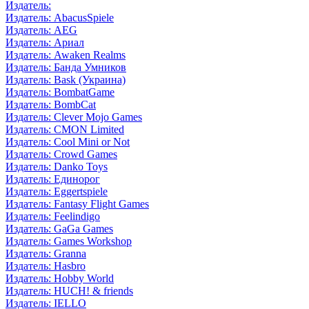
Издатель:
Издатель: AbacusSpiele
Издатель: AEG
Издатель: Ариал
Издатель: Awaken Realms
Издатель: Банда Умников
Издатель: Bask (Украина)
Издатель: BombatGame
Издатель: BombCat
Издатель: Clever Mojo Games
Издатель: CMON Limited
Издатель: Cool Mini or Not
Издатель: Crowd Games
Издатель: Danko Toys
Издатель: Единорог
Издатель: Eggertspiele
Издатель: Fantasy Flight Games
Издатель: Feelindigo
Издатель: GaGa Games
Издатель: Games Workshop
Издатель: Granna
Издатель: Hasbro
Издатель: Hobby World
Издатель: HUCH! & friends
Издатель: IELLO