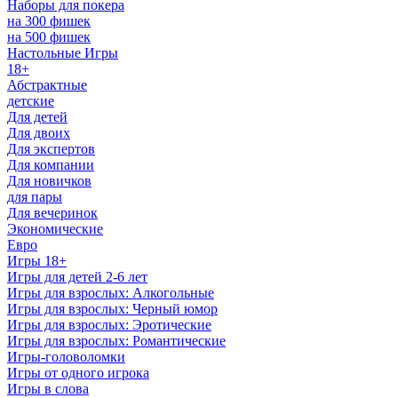
Наборы для покера
на 300 фишек
на 500 фишек
Настольные Игры
18+
Абстрактные
детские
Для детей
Для двоих
Для экспертов
Для компании
Для новичков
для пары
Для вечеринок
Экономические
Евро
Игры 18+
Игры для детей 2-6 лет
Игры для взрослых: Алкогольные
Игры для взрослых: Черный юмор
Игры для взрослых: Эротические
Игры для взрослых: Романтические
Игры-головоломки
Игры от одного игрока
Игры в слова