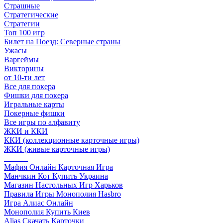
Страшные
Стратегические
Стратегии
Топ 100 игр
Билет на Поезд: Северные страны
Ужасы
Варгеймы
Викторины
от 10-ти лет
Все для покера
Фишки для покера
Игральные карты
Покерные фишки
Все игры по алфавиту
ЖКИ и ККИ
ККИ (коллекционные карточные игры)
ЖКИ (живые карточные игры)
______
Мафия Онлайн Карточная Игра
Манчкин Кот Купить Украина
Магазин Настольных Игр Харьков
Правила Игры Монополия Hasbro
Игра Алиас Онлайн
Монополия Купить Киев
Alias Скачать Карточки