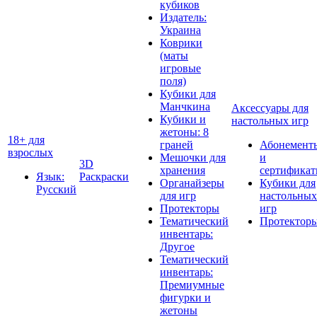
кубиков
Издатель:
Украина
Коврики
(маты
игровые
поля)
Кубики для
Манчкина
Аксессуары для
Кубики и
настольных игр
жетоны: 8
18+ для
граней
Абонемент
взрослых
Мешочки для
и
3D
хранения
сертифика
Язык:
Раскраски
Органайзеры
Кубики для
Русский
для игр
настольных
Протекторы
игр
Тематический
Протектор
инвентарь:
Другое
Тематический
инвентарь:
Премиумные
фигурки и
жетоны