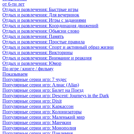
от 6-ти лет
Отдых и развлечения: Быстрые игры
Отдых и развлечения: Для вечеринок
Отдых и развлечения: Игры с заданиями
Отдых и развлечения: Координация движений
Отдых и развлечения: Обьясни слово
Отдых и развлечения: Память
Отдых и развлечения: Простые правила
Отдых и развлечения: Спорт и активный образ жизни
Отдых и развлечения: Викторины
Отдых и развлечения: Внимание и реакция
Отдых и развлечения: Юмор
По игре / книге / фильму
Показываем
Популярные серии игр: 7 чудес
Популярные серии игр: Алиас (Alias)
Популярные серии игр: Билет на Поезд
Популярные серии игр: Descent: Journeys in the Dark
Популярные серии игр: Dixit
Популярные серии игр: Каркассон
Популярные серии игр: Колонизаторы
Популярные серии игр: Маленький мир
Популярные серии игр: Манчкин
Популярные серии игр: Монополия
Популярные серии игр: Пандемия