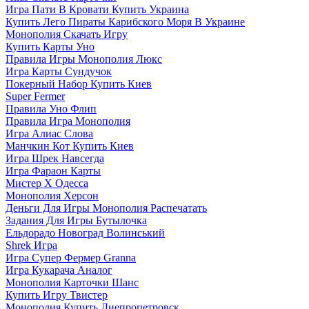
Игра Пати В Кровати Купить Украина
Купить Лего Пираты Карибского Моря В Украине
Монополия Скачать Игру
Купить Карты Уно
Правила Игры Монополия Люкс
Игра Карты Сундучок
Покерный Набор Купить Киев
Super Fermer
Правила Уно Флип
Правила Игра Монополия
Игра Алиас Слова
Манчкин Кот Купить Киев
Игра Шрек Навсегда
Игра Фараон Карты
Мистер Х Одесса
Монополия Херсон
Деньги Для Игры Монополия Распечатать
Задания Для Игры Бутылочка
Ельдорадо Новоград Волинський
Shrek Игра
Игра Супер Фермер Granna
Игра Кукарача Аналог
Монополия Карточки Шанс
Купить Игру Твистер
Монополия Купить Днепропетровск