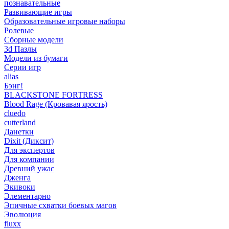
познавательные
Развивающие игры
Образовательные игровые наборы
Ролевые
Сборные модели
3d Пазлы
Модели из бумаги
Серии игр
alias
Бэнг!
BLACKSTONE FORTRESS
Blood Rage (Кровавая ярость)
cluedo
cutterland
Данетки
Dixit (Диксит)
Для экспертов
Для компании
Древний ужас
Дженга
Экивоки
Элементарно
Эпичные схватки боевых магов
Эволюция
fluxx