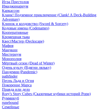
Игра Престолов
Имаджинариум
Каркассон
Кланк! Подземное приключение (Clank! A Deck-Building
Adventure)
Клинок и колдовство (Sword & Sorcery)
Кодовые имена (Codenames)
Кооперативные
Кромешная тьма
КвестМастер (Deckscape)
Мафия
Манчкин
Мистериум
Монополия
Мёртвый сезон (Dead of Winter)
Одень куклу (Вдягни ляльку)
Пандемия (Pandemic)
pathfinder
Песнь Льда и Огня
Покорение Марса
Правда или дело
Rory's Story Cubes (Сказочные кубики историй Рори)
Руммикуб
runebound
Семейные