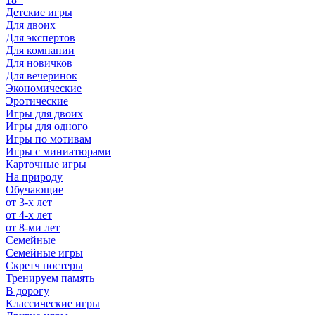
Детские игры
Для двоих
Для экспертов
Для компании
Для новичков
Для вечеринок
Экономические
Эротические
Игры для двоих
Игры для одного
Игры по мотивам
Игры с миниатюрами
Карточные игры
На природу
Обучающие
от 3-х лет
от 4-х лет
от 8-ми лет
Семейные
Семейные игры
Скретч постеры
Тренируем память
В дорогу
Классические игры