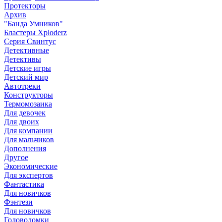
Протекторы
Архив
"Банда Умников"
Бластеры Xploderz
Cерия Свинтус
Детективные
Детективы
Детские игры
Детский мир
Автотреки
Конструкторы
Термомозаика
Для девочек
Для двоих
Для компании
Для мальчиков
Дополнения
Другое
Экономические
Для экспертов
Фантастика
Для новичков
Фэнтези
Для новичков
Головоломки