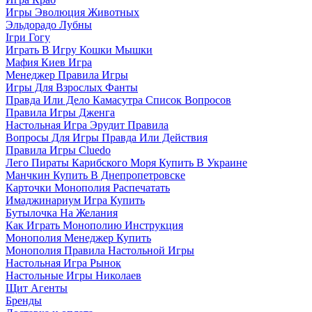
Игры Эволюция Животных
Эльдорадо Лубны
Ігри Гогу
Играть В Игру Кошки Мышки
Мафия Киев Игра
Менеджер Правила Игры
Игры Для Взрослых Фанты
Правда Или Дело Камасутра Список Вопросов
Правила Игры Дженга
Настольная Игра Эрудит Правила
Вопросы Для Игры Правда Или Действия
Правила Игры Cluedo
Лего Пираты Карибского Моря Купить В Украине
Манчкин Купить В Днепропетровске
Карточки Монополия Распечатать
Имаджинариум Игра Купить
Бутылочка На Желания
Как Играть Монополию Инструкция
Монополия Менеджер Купить
Монополия Правила Настольной Игры
Настольная Игра Рынок
Настольные Игры Николаев
Щит Агенты
Бренды