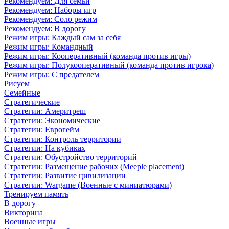
Рекомендуем: Для семьи
Рекомендуем: Наборы игр
Рекомендуем: Соло режим
Рекомендуем: В дорогу
Режим игры: Каждый сам за себя
Режим игры: Командный
Режим игры: Кооперативный (команда против игры)
Режим игры: Полукооперативный (команда против игрока)
Режим игры: С предателем
Рисуем
Семейные
Стратегические
Стратегии: Америтреш
Стратегии: Экономические
Стратегии: Еврогейм
Стратегии: Контроль территории
Стратегии: На кубиках
Стратегии: Обустройство территорий
Стратегии: Размещение рабочих (Meeple placement)
Стратегии: Развитие цивилизации
Стратегии: Wargame (Военные с миниатюрами)
Тренируем память
В дорогу
Викторина
Военные игры