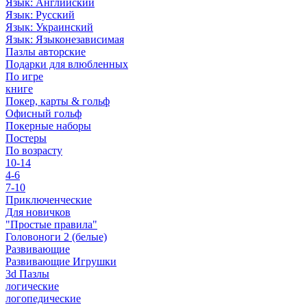
Язык: Английский
Язык: Русский
Язык: Украинский
Язык: Языконезависимая
Пазлы авторские
Подарки для влюбленных
По игре
книге
Покер, карты & гольф
Офисный гольф
Покерные наборы
Постеры
По возрасту
10-14
4-6
7-10
Приключенческие
Для новичков
"Простые правила"
Головоноги 2 (белые)
Развивающие
Развивающие Игрушки
3d Пазлы
логические
логопедические