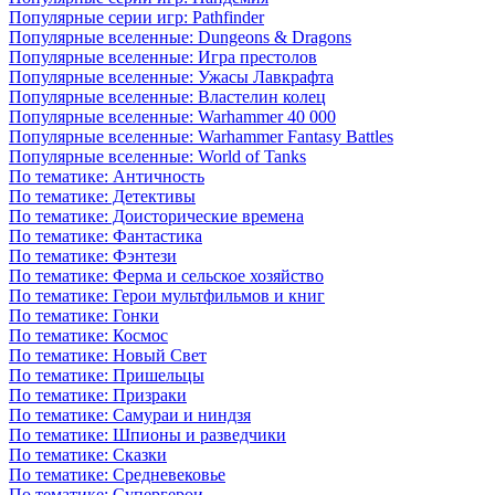
Популярные серии игр: Pathfinder
Популярные вселенные: Dungeons & Dragons
Популярные вселенные: Игра престолов
Популярные вселенные: Ужасы Лавкрафта
Популярные вселенные: Властелин колец
Популярные вселенные: Warhammer 40 000
Популярные вселенные: Warhammer Fantasy Battles
Популярные вселенные: World of Tanks
По тематике: Античность
По тематике: Детективы
По тематике: Доисторические времена
По тематике: Фантастика
По тематике: Фэнтези
По тематике: Ферма и сельское хозяйство
По тематике: Герои мультфильмов и книг
По тематике: Гонки
По тематике: Космос
По тематике: Новый Свет
По тематике: Пришельцы
По тематике: Призраки
По тематике: Самураи и ниндзя
По тематике: Шпионы и разведчики
По тематике: Сказки
По тематике: Средневековье
По тематике: Супергерои