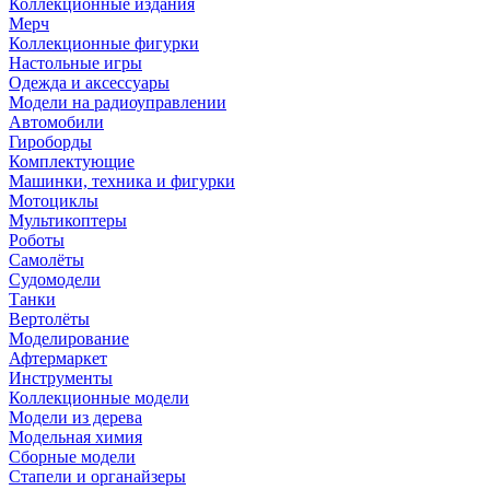
Коллекционные издания
Мерч
Коллекционные фигурки
Настольные игры
Одежда и аксессуары
Модели на радиоуправлении
Автомобили
Гироборды
Комплектующие
Машинки, техника и фигурки
Мотоциклы
Мультикоптеры
Роботы
Самолёты
Судомодели
Танки
Вертолёты
Моделирование
Афтермаркет
Инструменты
Коллекционные модели
Модели из дерева
Модельная химия
Сборные модели
Стапели и органайзеры