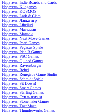
Издатель: Indie Boards and Cards
Издатель: Kilogames
Издатель: KOSMOS
Издатель: Lark & Clam
Издатель: Лавка игр
Издатель: Libellud
Издатель: Магеллан
Издатель: Мальви
Издатель: Next Move Games
Издатель: Pearl Games
Издатель: Pegasus Spiele
Издатель: Plan B Games
Издатель: PSC Games
Издатель: Quined Games
Издатель: Ravensburger
Издатель: Rebel
Издатель: Renegade Game Studio
Издатель: Schmidt Spiele
Издатель: Sit Down!
Издатель: Smart Games
Издатель: Starling Games
Издатель: Стиль жизни
Издатель: Stonemaier Games
Издатель: ТакаМака
Издатель: Thunderworks Games