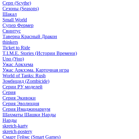
Серп (Scythe)
Сезоны (Seasons)
Шакал
Small World
Супер Фермер
Свинтус
Таверна Красный Дракон
thinkers
Ticket to Ride
T.I.M.E. Stories (Истории Времени)
Uno (Уно)
Ужас Аркхема
Ужас Аркхэма. Карточная игра
World of Tanks: Rush
Зомбицид (Zombicide)
Серии РУ моделей
Серия
Серия Экивоки
Серия Эволюция
Серия Имаджинариум
Шахматы Шашки Нарды
Нарды
skretch-karty
skretch-postery
Смарт Геймс (Smart Games)