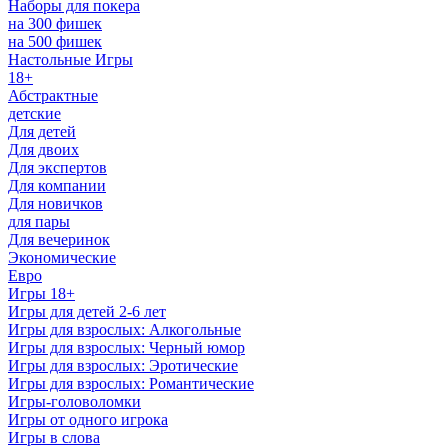
Наборы для покера
на 300 фишек
на 500 фишек
Настольные Игры
18+
Абстрактные
детские
Для детей
Для двоих
Для экспертов
Для компании
Для новичков
для пары
Для вечеринок
Экономические
Евро
Игры 18+
Игры для детей 2-6 лет
Игры для взрослых: Алкогольные
Игры для взрослых: Черный юмор
Игры для взрослых: Эротические
Игры для взрослых: Романтические
Игры-головоломки
Игры от одного игрока
Игры в слова