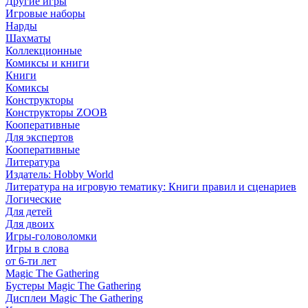
Другие игры
Игровые наборы
Нарды
Шахматы
Коллекционные
Комиксы и книги
Книги
Комиксы
Конструкторы
Конструкторы ZOOB
Кооперативные
Для экспертов
Кооперативные
Литература
Издатель: Hobby World
Литература на игровую тематику: Книги правил и сценариев
Логические
Для детей
Для двоих
Игры-головоломки
Игры в слова
от 6-ти лет
Magic The Gathering
Бустеры Magic The Gathering
Дисплеи Magic The Gathering