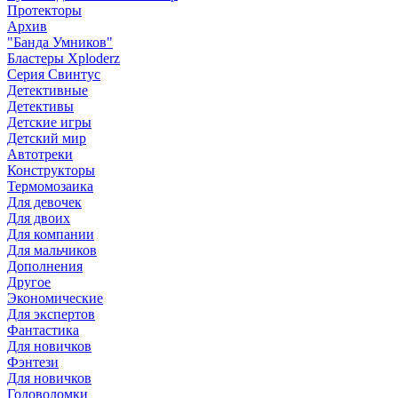
Протекторы
Архив
"Банда Умников"
Бластеры Xploderz
Cерия Свинтус
Детективные
Детективы
Детские игры
Детский мир
Автотреки
Конструкторы
Термомозаика
Для девочек
Для двоих
Для компании
Для мальчиков
Дополнения
Другое
Экономические
Для экспертов
Фантастика
Для новичков
Фэнтези
Для новичков
Головоломки