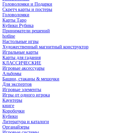
Головоломки и Подарки
Cкретч карты и постеры
Головоломки
Карты Таро
Кубики Рубика
Приниматели решений
hotline
Настольные игры
Художественный магнитный конструктор
Игральные карты
Карты для гадания
КЛАССИЧЕСКИЕ
Игровые аксессуары
Альбомы
Башни, стаканы & мешочки
Для экспертов
Игровые элементы
Игры от одного игрока
Каунтеры
книге
Коробочки
Кубики
Литература и каталоги
Органайзеры
Игровые системы