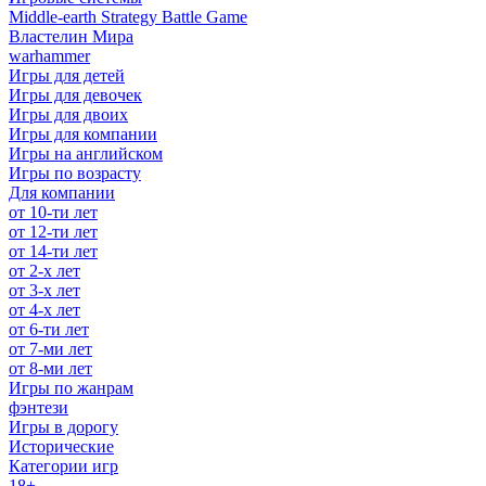
Middle-earth Strategy Battle Game
Властелин Мира
warhammer
Игры для детей
Игры для девочек
Игры для двоих
Игры для компании
Игры на английском
Игры по возрасту
Для компании
от 10-ти лет
от 12-ти лет
от 14-ти лет
от 2-х лет
от 3-х лет
от 4-х лет
от 6-ти лет
от 7-ми лет
от 8-ми лет
Игры по жанрам
фэнтези
Игры в дорогу
Исторические
Категории игр
18+