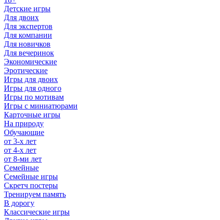
Детские игры
Для двоих
Для экспертов
Для компании
Для новичков
Для вечеринок
Экономические
Эротические
Игры для двоих
Игры для одного
Игры по мотивам
Игры с миниатюрами
Карточные игры
На природу
Обучающие
от 3-х лет
от 4-х лет
от 8-ми лет
Семейные
Семейные игры
Скретч постеры
Тренируем память
В дорогу
Классические игры