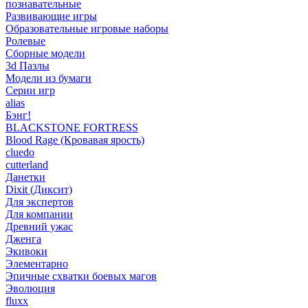
познавательные
Развивающие игры
Образовательные игровые наборы
Ролевые
Сборные модели
3d Пазлы
Модели из бумаги
Серии игр
alias
Бэнг!
BLACKSTONE FORTRESS
Blood Rage (Кровавая ярость)
cluedo
cutterland
Данетки
Dixit (Диксит)
Для экспертов
Для компании
Древний ужас
Дженга
Экивоки
Элементарно
Эпичные схватки боевых магов
Эволюция
fluxx