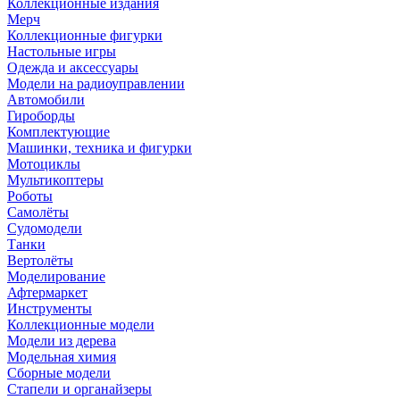
Коллекционные издания
Мерч
Коллекционные фигурки
Настольные игры
Одежда и аксессуары
Модели на радиоуправлении
Автомобили
Гироборды
Комплектующие
Машинки, техника и фигурки
Мотоциклы
Мультикоптеры
Роботы
Самолёты
Судомодели
Танки
Вертолёты
Моделирование
Афтермаркет
Инструменты
Коллекционные модели
Модели из дерева
Модельная химия
Сборные модели
Стапели и органайзеры