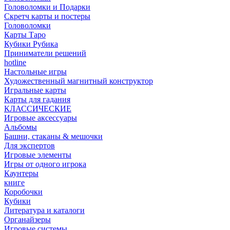
Головоломки и Подарки
Cкретч карты и постеры
Головоломки
Карты Таро
Кубики Рубика
Приниматели решений
hotline
Настольные игры
Художественный магнитный конструктор
Игральные карты
Карты для гадания
КЛАССИЧЕСКИЕ
Игровые аксессуары
Альбомы
Башни, стаканы & мешочки
Для экспертов
Игровые элементы
Игры от одного игрока
Каунтеры
книге
Коробочки
Кубики
Литература и каталоги
Органайзеры
Игровые системы