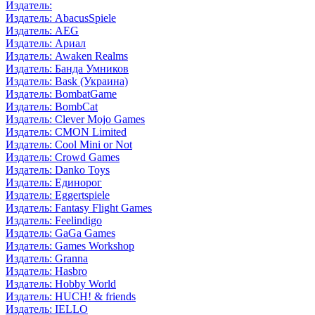
Издатель:
Издатель: AbacusSpiele
Издатель: AEG
Издатель: Ариал
Издатель: Awaken Realms
Издатель: Банда Умников
Издатель: Bask (Украина)
Издатель: BombatGame
Издатель: BombCat
Издатель: Clever Mojo Games
Издатель: CMON Limited
Издатель: Cool Mini or Not
Издатель: Crowd Games
Издатель: Danko Toys
Издатель: Единорог
Издатель: Eggertspiele
Издатель: Fantasy Flight Games
Издатель: Feelindigo
Издатель: GaGa Games
Издатель: Games Workshop
Издатель: Granna
Издатель: Hasbro
Издатель: Hobby World
Издатель: HUCH! & friends
Издатель: IELLO