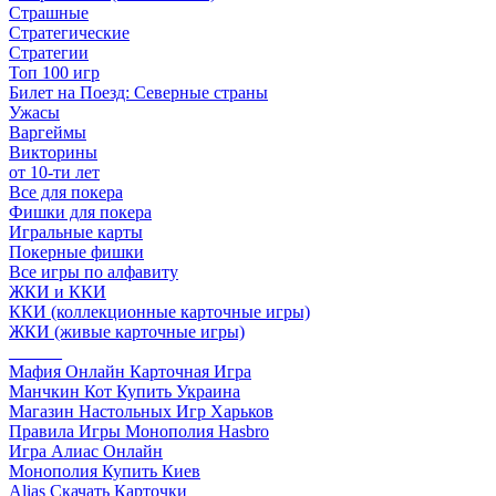
Страшные
Стратегические
Стратегии
Топ 100 игр
Билет на Поезд: Северные страны
Ужасы
Варгеймы
Викторины
от 10-ти лет
Все для покера
Фишки для покера
Игральные карты
Покерные фишки
Все игры по алфавиту
ЖКИ и ККИ
ККИ (коллекционные карточные игры)
ЖКИ (живые карточные игры)
______
Мафия Онлайн Карточная Игра
Манчкин Кот Купить Украина
Магазин Настольных Игр Харьков
Правила Игры Монополия Hasbro
Игра Алиас Онлайн
Монополия Купить Киев
Alias Скачать Карточки