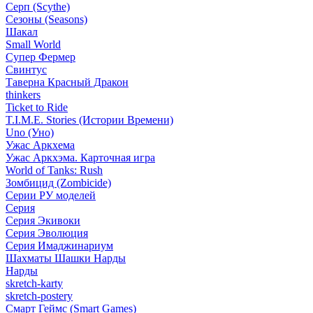
Серп (Scythe)
Сезоны (Seasons)
Шакал
Small World
Супер Фермер
Свинтус
Таверна Красный Дракон
thinkers
Ticket to Ride
T.I.M.E. Stories (Истории Времени)
Uno (Уно)
Ужас Аркхема
Ужас Аркхэма. Карточная игра
World of Tanks: Rush
Зомбицид (Zombicide)
Серии РУ моделей
Серия
Серия Экивоки
Серия Эволюция
Серия Имаджинариум
Шахматы Шашки Нарды
Нарды
skretch-karty
skretch-postery
Смарт Геймс (Smart Games)