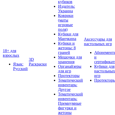
кубиков
Издатель:
Украина
Коврики
(маты
игровые
поля)
Кубики для
Манчкина
Аксессуары для
Кубики и
настольных игр
жетоны: 8
18+ для
граней
Абонемент
взрослых
Мешочки для
и
3D
хранения
сертифика
Язык:
Раскраски
Органайзеры
Кубики для
Русский
для игр
настольных
Протекторы
игр
Тематический
Протектор
инвентарь:
Другое
Тематический
инвентарь:
Премиумные
фигурки и
жетоны