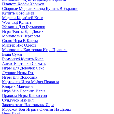
Планета Хобби Харьков
Сборные Модели Звезда Купить В Украине
Купить Лото Киев
Модели Кораблей Киев
Wow Tcg Купить
Желания Для Бутылочки
Игра Фанты Для Двоих
Монополия Черкассы
Сплю Игра В Карты
Мистер Икс Одесса
Монополия Карточная Игра Правила
Brain Сумы
Руммикуб Купить Киев
Алиас Карточки Скачать
Игры Для Девочек Секс
Лучшие Игры Dos
Игры Для Дорослих
Карточная Игра Мафия Правила
Клирик Манчкин
Игра Уно Правила Игры
Правила Игры Каркассон
Сундучок Измаил
Завоеватели Настольная Игра
Морской Бой Играть Онлайн На Двоих
Игра Краб