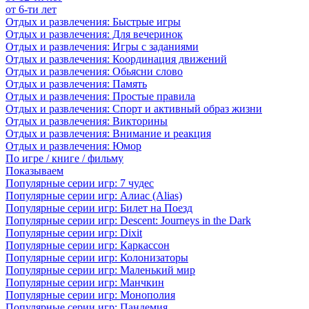
от 6-ти лет
Отдых и развлечения: Быстрые игры
Отдых и развлечения: Для вечеринок
Отдых и развлечения: Игры с заданиями
Отдых и развлечения: Координация движений
Отдых и развлечения: Обьясни слово
Отдых и развлечения: Память
Отдых и развлечения: Простые правила
Отдых и развлечения: Спорт и активный образ жизни
Отдых и развлечения: Викторины
Отдых и развлечения: Внимание и реакция
Отдых и развлечения: Юмор
По игре / книге / фильму
Показываем
Популярные серии игр: 7 чудес
Популярные серии игр: Алиас (Alias)
Популярные серии игр: Билет на Поезд
Популярные серии игр: Descent: Journeys in the Dark
Популярные серии игр: Dixit
Популярные серии игр: Каркассон
Популярные серии игр: Колонизаторы
Популярные серии игр: Маленький мир
Популярные серии игр: Манчкин
Популярные серии игр: Монополия
Популярные серии игр: Пандемия