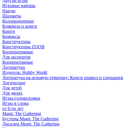
Другие игры
Игровые наборы
Нарды
Шахматы
Коллекционные
Комиксы и книги
Книги
Комиксы
Конструкторы
Конструкторы ZOOB
Кооперативные
Для экспертов
Кооперативные
Литература
Издатель: Hobby World
Литература на игровую тематику: Книги правил и сценариев
Логические
Для детей
Для двоих
Игры-головоломки
Игры в слова
от 6-ти лет
Magic The Gathering
Бустеры Magic The Gathering
Дисплеи Magic The Gathering