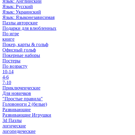
Язык: Английский
Язык: Русский
Язык: Украинский
Язык: Языконезависимая
Пазлы авторские
Подарки для влюбленных
По игре
книге
Покер, карты & гольф
Офисный гольф
Покерные наборы
Постеры
По возрасту
10-14
4-6
7-10
Приключенческие
Для новичков
"Простые правила"
Головоноги 2 (белые)
Развивающие
Развивающие Игрушки
3d Пазлы
логические
логопедические