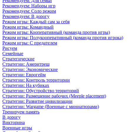
Рекомендуем: Для семьи
Рекомендуем: Наборы игр
Рекомендуем: Соло режим
Рекомендуем: В дорогу
Режим игры: Каждый сам за себя
Режим игры: Командный
Режим игры: Кооперативный (команда против игры)
Режим игры: Полукооперативный (команда против игрока)
Режим игры: С предателем
Рисуем
Семейные
Стратегические
Стратегии: Америтреш
Стратегии: Экономические
Стратегии: Еврогейм
Стратегии: Контроль территории
Стратегии: На кубиках
Стратегии: Обустройство территорий
Стратегии: Размещение рабочих (Meeple placement)
Стратегии: Развитие цивилизации
Стратегии: Wargame (Военные с миниатюрами)
Тренируем память
В дорогу
Викторина
Военные игры