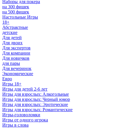
Наборы для покера
на 300 фишек
на 500 фишек
Настольные Игры
18+
Абстрактные
детские
Для детей
Для двоих
Для экспертов
Для компании
Для новичков
для пары
Для вечеринок
Экономические
Евро
Игры 18+
Игры для детей 2-6 лет
Игры для взрослых: Алкогольные
Игры для взрослых: Черный юмор
Игры для взрослых: Эротические
Игры для взрослых: Романтические
Игры-головоломки
Игры от одного игрока
Игры в слова