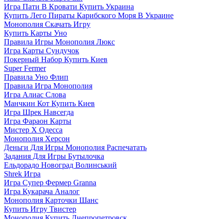
Игра Пати В Кровати Купить Украина
Купить Лего Пираты Карибского Моря В Украине
Монополия Скачать Игру
Купить Карты Уно
Правила Игры Монополия Люкс
Игра Карты Сундучок
Покерный Набор Купить Киев
Super Fermer
Правила Уно Флип
Правила Игра Монополия
Игра Алиас Слова
Манчкин Кот Купить Киев
Игра Шрек Навсегда
Игра Фараон Карты
Мистер Х Одесса
Монополия Херсон
Деньги Для Игры Монополия Распечатать
Задания Для Игры Бутылочка
Ельдорадо Новоград Волинський
Shrek Игра
Игра Супер Фермер Granna
Игра Кукарача Аналог
Монополия Карточки Шанс
Купить Игру Твистер
Монополия Купить Днепропетровск