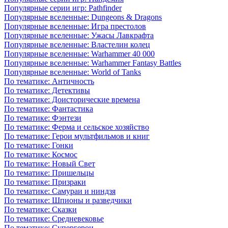
Популярные серии игр: Pathfinder
Популярные вселенные: Dungeons & Dragons
Популярные вселенные: Игра престолов
Популярные вселенные: Ужасы Лавкрафта
Популярные вселенные: Властелин колец
Популярные вселенные: Warhammer 40 000
Популярные вселенные: Warhammer Fantasy Battles
Популярные вселенные: World of Tanks
По тематике: Античность
По тематике: Детективы
По тематике: Доисторические времена
По тематике: Фантастика
По тематике: Фэнтези
По тематике: Ферма и сельское хозяйство
По тематике: Герои мультфильмов и книг
По тематике: Гонки
По тематике: Космос
По тематике: Новый Свет
По тематике: Пришельцы
По тематике: Призраки
По тематике: Самураи и ниндзя
По тематике: Шпионы и разведчики
По тематике: Сказки
По тематике: Средневековье
По тематике: Супергерои