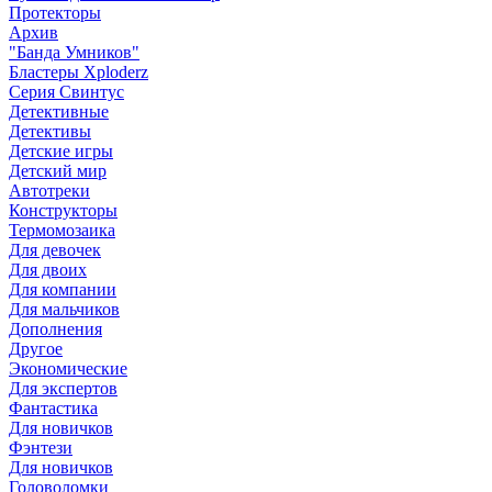
Протекторы
Архив
"Банда Умников"
Бластеры Xploderz
Cерия Свинтус
Детективные
Детективы
Детские игры
Детский мир
Автотреки
Конструкторы
Термомозаика
Для девочек
Для двоих
Для компании
Для мальчиков
Дополнения
Другое
Экономические
Для экспертов
Фантастика
Для новичков
Фэнтези
Для новичков
Головоломки