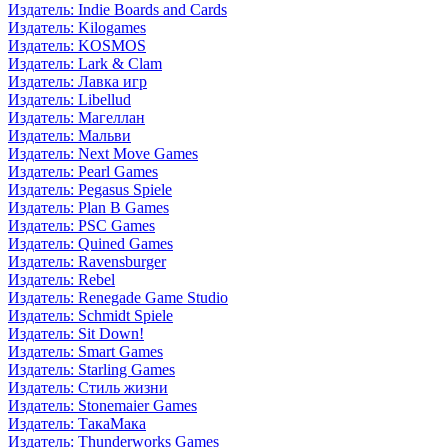
Издатель: Indie Boards and Cards
Издатель: Kilogames
Издатель: KOSMOS
Издатель: Lark & Clam
Издатель: Лавка игр
Издатель: Libellud
Издатель: Магеллан
Издатель: Мальви
Издатель: Next Move Games
Издатель: Pearl Games
Издатель: Pegasus Spiele
Издатель: Plan B Games
Издатель: PSC Games
Издатель: Quined Games
Издатель: Ravensburger
Издатель: Rebel
Издатель: Renegade Game Studio
Издатель: Schmidt Spiele
Издатель: Sit Down!
Издатель: Smart Games
Издатель: Starling Games
Издатель: Стиль жизни
Издатель: Stonemaier Games
Издатель: ТакаМака
Издатель: Thunderworks Games