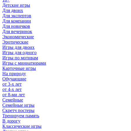
Детские игры
Для двоих
Для экспертов
Для компании
Для новичков
Для вечеринок
Экономические
Эротические
Игры для двоих
Игры для одного
Игры по мотивам
Игры с миниатюрами
Карточные игры
На природу
Обучающие
от 3-х лет
от 4-х лет
от 8-ми лет
Семейные
Семейные игры
Скретч постеры
Тренируем память
В дорогу
Классические игры