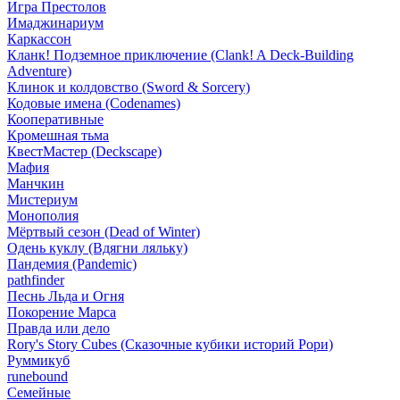
Игра Престолов
Имаджинариум
Каркассон
Кланк! Подземное приключение (Clank! A Deck-Building
Adventure)
Клинок и колдовство (Sword & Sorcery)
Кодовые имена (Codenames)
Кооперативные
Кромешная тьма
КвестМастер (Deckscape)
Мафия
Манчкин
Мистериум
Монополия
Мёртвый сезон (Dead of Winter)
Одень куклу (Вдягни ляльку)
Пандемия (Pandemic)
pathfinder
Песнь Льда и Огня
Покорение Марса
Правда или дело
Rory's Story Cubes (Сказочные кубики историй Рори)
Руммикуб
runebound
Семейные