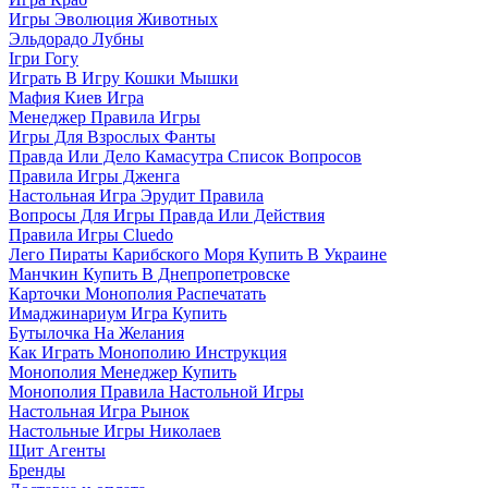
Игры Эволюция Животных
Эльдорадо Лубны
Ігри Гогу
Играть В Игру Кошки Мышки
Мафия Киев Игра
Менеджер Правила Игры
Игры Для Взрослых Фанты
Правда Или Дело Камасутра Список Вопросов
Правила Игры Дженга
Настольная Игра Эрудит Правила
Вопросы Для Игры Правда Или Действия
Правила Игры Cluedo
Лего Пираты Карибского Моря Купить В Украине
Манчкин Купить В Днепропетровске
Карточки Монополия Распечатать
Имаджинариум Игра Купить
Бутылочка На Желания
Как Играть Монополию Инструкция
Монополия Менеджер Купить
Монополия Правила Настольной Игры
Настольная Игра Рынок
Настольные Игры Николаев
Щит Агенты
Бренды