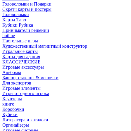
Головоломки и Подарки
Cкретч карты и постеры
Головоломки
Карты Таро
Кубики Рубика
Приниматели решений
hotline
Настольные игры
Художественный магнитный конструктор
Игральные карты
Карты для гадания
КЛАССИЧЕСКИЕ
Игровые аксессуары
Альбомы
Башни, стаканы & мешочки
Для экспертов
Игровые элементы
Игры от одного игрока
Каунтеры
книге
Коробочки
Кубики
Литература и каталоги
Органайзеры
Игровые системы