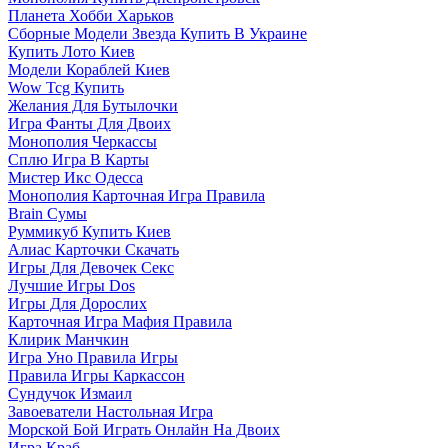
Планета Хобби Харьков
Сборные Модели Звезда Купить В Украине
Купить Лото Киев
Модели Кораблей Киев
Wow Tcg Купить
Желания Для Бутылочки
Игра Фанты Для Двоих
Монополия Черкассы
Сплю Игра В Карты
Мистер Икс Одесса
Монополия Карточная Игра Правила
Brain Сумы
Руммикуб Купить Киев
Алиас Карточки Скачать
Игры Для Девочек Секс
Лучшие Игры Dos
Игры Для Дорослих
Карточная Игра Мафия Правила
Клирик Манчкин
Игра Уно Правила Игры
Правила Игры Каркассон
Сундучок Измаил
Завоеватели Настольная Игра
Морской Бой Играть Онлайн На Двоих
Игра Краб