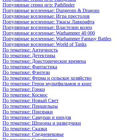
Популярные серии игр: Pathfinder
Популярные вселенные: Dungeons & Dragons
Популярные вселенные: Игра престолов
Популярные вселенные: Ужасы Лавкрафта
Популярные вселенные: Властелин колец
Популярные вселенные: Warhammer 40 000
Популярные вселенные: Warhammer Fantasy Battles
Популярные вселенные: World of Tanks
По тематике: Античность
По тематике: Детективы
По тематике: Доисторические времена
По тематике: Фантастика
По тематике: Фэнтези
По тематике: Ферма и сельское хозяйство
По тематике: Герои мультфильмов и книг
По тематике: Гонки
По тематике: Космос
По тематике: Новый Свет
По тематике: Пришельцы
По тематике: Призраки
По тематике: Самураи и ниндзя
По тематике: Шпионы и разведчики
По тематике: Сказки
По тематике: Средневековье
По тематике: Супергерои