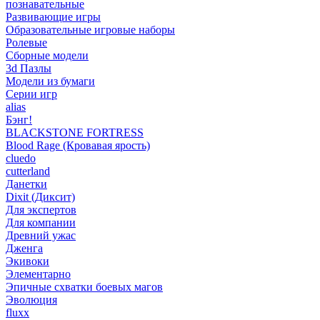
познавательные
Развивающие игры
Образовательные игровые наборы
Ролевые
Сборные модели
3d Пазлы
Модели из бумаги
Серии игр
alias
Бэнг!
BLACKSTONE FORTRESS
Blood Rage (Кровавая ярость)
cluedo
cutterland
Данетки
Dixit (Диксит)
Для экспертов
Для компании
Древний ужас
Дженга
Экивоки
Элементарно
Эпичные схватки боевых магов
Эволюция
fluxx