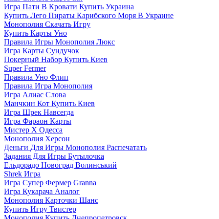
Игра Пати В Кровати Купить Украина
Купить Лего Пираты Карибского Моря В Украине
Монополия Скачать Игру
Купить Карты Уно
Правила Игры Монополия Люкс
Игра Карты Сундучок
Покерный Набор Купить Киев
Super Fermer
Правила Уно Флип
Правила Игра Монополия
Игра Алиас Слова
Манчкин Кот Купить Киев
Игра Шрек Навсегда
Игра Фараон Карты
Мистер Х Одесса
Монополия Херсон
Деньги Для Игры Монополия Распечатать
Задания Для Игры Бутылочка
Ельдорадо Новоград Волинський
Shrek Игра
Игра Супер Фермер Granna
Игра Кукарача Аналог
Монополия Карточки Шанс
Купить Игру Твистер
Монополия Купить Днепропетровск