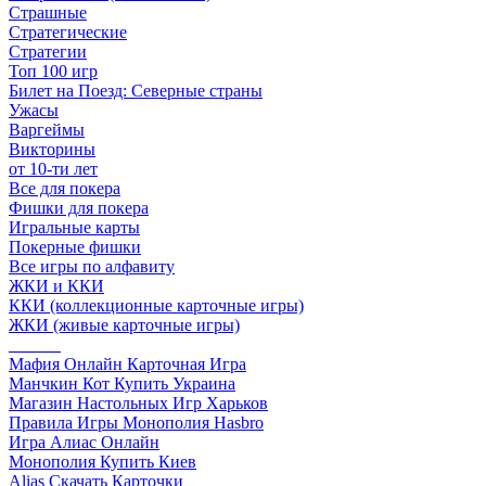
Страшные
Стратегические
Стратегии
Топ 100 игр
Билет на Поезд: Северные страны
Ужасы
Варгеймы
Викторины
от 10-ти лет
Все для покера
Фишки для покера
Игральные карты
Покерные фишки
Все игры по алфавиту
ЖКИ и ККИ
ККИ (коллекционные карточные игры)
ЖКИ (живые карточные игры)
______
Мафия Онлайн Карточная Игра
Манчкин Кот Купить Украина
Магазин Настольных Игр Харьков
Правила Игры Монополия Hasbro
Игра Алиас Онлайн
Монополия Купить Киев
Alias Скачать Карточки