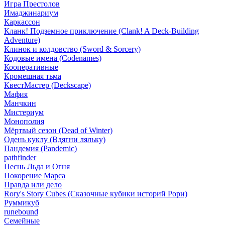
Игра Престолов
Имаджинариум
Каркассон
Кланк! Подземное приключение (Clank! A Deck-Building
Adventure)
Клинок и колдовство (Sword & Sorcery)
Кодовые имена (Codenames)
Кооперативные
Кромешная тьма
КвестМастер (Deckscape)
Мафия
Манчкин
Мистериум
Монополия
Мёртвый сезон (Dead of Winter)
Одень куклу (Вдягни ляльку)
Пандемия (Pandemic)
pathfinder
Песнь Льда и Огня
Покорение Марса
Правда или дело
Rory's Story Cubes (Сказочные кубики историй Рори)
Руммикуб
runebound
Семейные