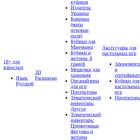
кубиков
Издатель:
Украина
Коврики
(маты
игровые
поля)
Кубики для
Манчкина
Аксессуары для
Кубики и
настольных игр
жетоны: 8
18+ для
граней
Абонемент
взрослых
Мешочки для
и
3D
хранения
сертифика
Язык:
Раскраски
Органайзеры
Кубики для
Русский
для игр
настольных
Протекторы
игр
Тематический
Протектор
инвентарь:
Другое
Тематический
инвентарь:
Премиумные
фигурки и
жетоны