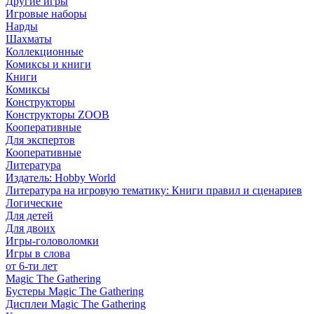
Другие игры
Игровые наборы
Нарды
Шахматы
Коллекционные
Комиксы и книги
Книги
Комиксы
Конструкторы
Конструкторы ZOOB
Кооперативные
Для экспертов
Кооперативные
Литература
Издатель: Hobby World
Литература на игровую тематику: Книги правил и сценариев
Логические
Для детей
Для двоих
Игры-головоломки
Игры в слова
от 6-ти лет
Magic The Gathering
Бустеры Magic The Gathering
Дисплеи Magic The Gathering