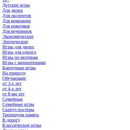
Детские игры
Для двоих
Для экспертов
Для компании
Для новичков
Для вечеринок
Экономические
Эротические
Игры для двоих
Игры для одного
Игры по мотивам
Игры с миниатюрами
Карточные игры
На природу
Обучающие
от 3-х лет
от 4-х лет
от 8-ми лет
Семейные
Семейные игры
Скретч постеры
Тренируем память
В дорогу
Классические игры