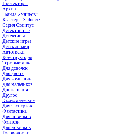
Протекторы
Архив
"Банда Умников"
Бластеры Xploderz
Cерия Свинтус
Детективные
Детективы
Детские игры
Детский мир
Автотреки
Конструкторы
Термомозаика
Для девочек
Для двоих
Для компании
Для мальчиков
Дополнения
Другое
Экономические
Для экспертов
Фантастика
Для новичков
Фэнтези
Для новичков
Головоломки