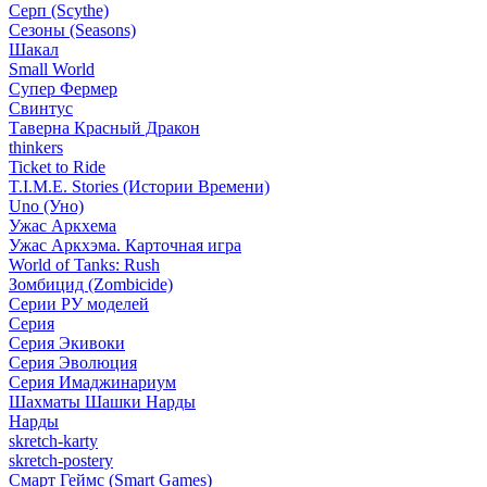
Серп (Scythe)
Сезоны (Seasons)
Шакал
Small World
Супер Фермер
Свинтус
Таверна Красный Дракон
thinkers
Ticket to Ride
T.I.M.E. Stories (Истории Времени)
Uno (Уно)
Ужас Аркхема
Ужас Аркхэма. Карточная игра
World of Tanks: Rush
Зомбицид (Zombicide)
Серии РУ моделей
Серия
Серия Экивоки
Серия Эволюция
Серия Имаджинариум
Шахматы Шашки Нарды
Нарды
skretch-karty
skretch-postery
Смарт Геймс (Smart Games)