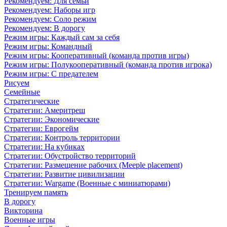
Рекомендуем: Для семьи
Рекомендуем: Наборы игр
Рекомендуем: Соло режим
Рекомендуем: В дорогу
Режим игры: Каждый сам за себя
Режим игры: Командный
Режим игры: Кооперативный (команда против игры)
Режим игры: Полукооперативный (команда против игрока)
Режим игры: С предателем
Рисуем
Семейные
Стратегические
Стратегии: Америтреш
Стратегии: Экономические
Стратегии: Еврогейм
Стратегии: Контроль территории
Стратегии: На кубиках
Стратегии: Обустройство территорий
Стратегии: Размещение рабочих (Meeple placement)
Стратегии: Развитие цивилизации
Стратегии: Wargame (Военные с миниатюрами)
Тренируем память
В дорогу
Викторина
Военные игры