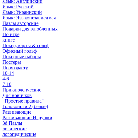
Язык: Английский
Язык: Русский
Язык: Украинский
Язык: Языконезависимая
Пазлы авторские
Подарки для влюбленных
По игре
книге
Покер, карты & гольф
Офисный гольф
Покерные наборы
Постеры
По возрасту
10-14
4-6
7-10
Приключенческие
Для новичков
"Простые правила"
Головоноги 2 (белые)
Развивающие
Развивающие Игрушки
3d Пазлы
логические
логопедические