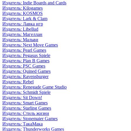
Издатель: Indie Boards and Cards
Издатель: Kilogames
Издатель: KOSMOS
Издатель: Lark & Clam
Издатель: Лавка игр
Издатель: Libellud
Издатель: Магеллан
Издатель: Мальви
Издатель: Next Move Games
Издатель: Pearl Games
Издатель: Pegasus Spiele
Издатель: Plan B Games
Издатель: PSC Games
Издатель: Quined Games
Издатель: Ravensburger
Издатель: Rebel
Издатель: Renegade Game Studio
Издатель: Schmidt Spiele
Издатель: Sit Down!
Издатель: Smart Games
Издатель: Starling Games
Издатель: Стиль жизни
Издатель: Stonemaier Games
Издатель: ТакаМака
Издатель: Thunderworks Games