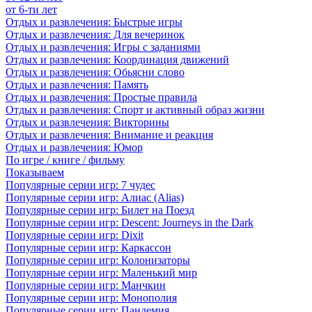
от 6-ти лет
Отдых и развлечения: Быстрые игры
Отдых и развлечения: Для вечеринок
Отдых и развлечения: Игры с заданиями
Отдых и развлечения: Координация движений
Отдых и развлечения: Обьясни слово
Отдых и развлечения: Память
Отдых и развлечения: Простые правила
Отдых и развлечения: Спорт и активный образ жизни
Отдых и развлечения: Викторины
Отдых и развлечения: Внимание и реакция
Отдых и развлечения: Юмор
По игре / книге / фильму
Показываем
Популярные серии игр: 7 чудес
Популярные серии игр: Алиас (Alias)
Популярные серии игр: Билет на Поезд
Популярные серии игр: Descent: Journeys in the Dark
Популярные серии игр: Dixit
Популярные серии игр: Каркассон
Популярные серии игр: Колонизаторы
Популярные серии игр: Маленький мир
Популярные серии игр: Манчкин
Популярные серии игр: Монополия
Популярные серии игр: Пандемия