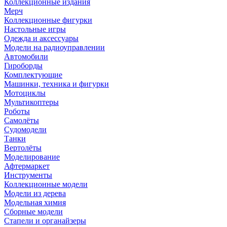
Коллекционные издания
Мерч
Коллекционные фигурки
Настольные игры
Одежда и аксессуары
Модели на радиоуправлении
Автомобили
Гироборды
Комплектующие
Машинки, техника и фигурки
Мотоциклы
Мультикоптеры
Роботы
Самолёты
Судомодели
Танки
Вертолёты
Моделирование
Афтермаркет
Инструменты
Коллекционные модели
Модели из дерева
Модельная химия
Сборные модели
Стапели и органайзеры