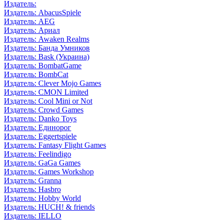
Издатель:
Издатель: AbacusSpiele
Издатель: AEG
Издатель: Ариал
Издатель: Awaken Realms
Издатель: Банда Умников
Издатель: Bask (Украина)
Издатель: BombatGame
Издатель: BombCat
Издатель: Clever Mojo Games
Издатель: CMON Limited
Издатель: Cool Mini or Not
Издатель: Crowd Games
Издатель: Danko Toys
Издатель: Единорог
Издатель: Eggertspiele
Издатель: Fantasy Flight Games
Издатель: Feelindigo
Издатель: GaGa Games
Издатель: Games Workshop
Издатель: Granna
Издатель: Hasbro
Издатель: Hobby World
Издатель: HUCH! & friends
Издатель: IELLO