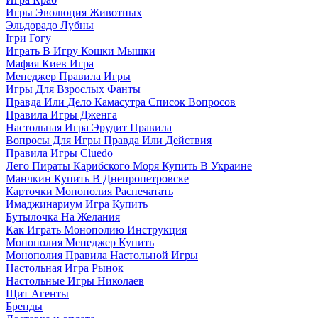
Игры Эволюция Животных
Эльдорадо Лубны
Ігри Гогу
Играть В Игру Кошки Мышки
Мафия Киев Игра
Менеджер Правила Игры
Игры Для Взрослых Фанты
Правда Или Дело Камасутра Список Вопросов
Правила Игры Дженга
Настольная Игра Эрудит Правила
Вопросы Для Игры Правда Или Действия
Правила Игры Cluedo
Лего Пираты Карибского Моря Купить В Украине
Манчкин Купить В Днепропетровске
Карточки Монополия Распечатать
Имаджинариум Игра Купить
Бутылочка На Желания
Как Играть Монополию Инструкция
Монополия Менеджер Купить
Монополия Правила Настольной Игры
Настольная Игра Рынок
Настольные Игры Николаев
Щит Агенты
Бренды