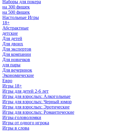
Наборы для покера
на 300 фишек
на 500 фишек
Настольные Игры
18+
Абстрактные
детские
Для детей
Для двоих
Для экспертов
Для компании
Для новичков
для пары
Для вечеринок
Экономические
Евро
Игры 18+
Игры для детей 2-6 лет
Игры для взрослых: Алкогольные
Игры для взрослых: Черный юмор
Игры для взрослых: Эротические
Игры для взрослых: Романтические
Игры-головоломки
Игры от одного игрока
Игры в слова