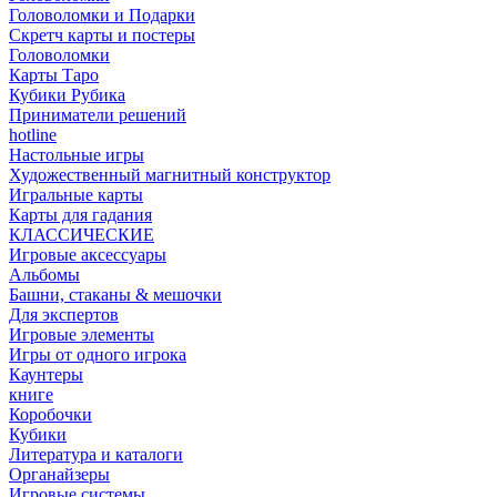
Головоломки и Подарки
Cкретч карты и постеры
Головоломки
Карты Таро
Кубики Рубика
Приниматели решений
hotline
Настольные игры
Художественный магнитный конструктор
Игральные карты
Карты для гадания
КЛАССИЧЕСКИЕ
Игровые аксессуары
Альбомы
Башни, стаканы & мешочки
Для экспертов
Игровые элементы
Игры от одного игрока
Каунтеры
книге
Коробочки
Кубики
Литература и каталоги
Органайзеры
Игровые системы