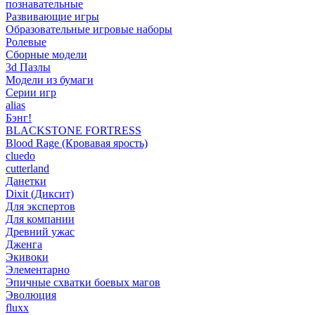
познавательные
Развивающие игры
Образовательные игровые наборы
Ролевые
Сборные модели
3d Пазлы
Модели из бумаги
Серии игр
alias
Бэнг!
BLACKSTONE FORTRESS
Blood Rage (Кровавая ярость)
cluedo
cutterland
Данетки
Dixit (Диксит)
Для экспертов
Для компании
Древний ужас
Дженга
Экивоки
Элементарно
Эпичные схватки боевых магов
Эволюция
fluxx