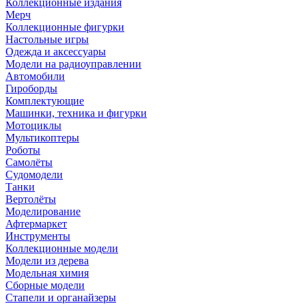
Коллекционные издания
Мерч
Коллекционные фигурки
Настольные игры
Одежда и аксессуары
Модели на радиоуправлении
Автомобили
Гироборды
Комплектующие
Машинки, техника и фигурки
Мотоциклы
Мультикоптеры
Роботы
Самолёты
Судомодели
Танки
Вертолёты
Моделирование
Афтермаркет
Инструменты
Коллекционные модели
Модели из дерева
Модельная химия
Сборные модели
Стапели и органайзеры