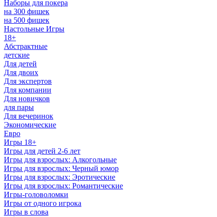
Наборы для покера
на 300 фишек
на 500 фишек
Настольные Игры
18+
Абстрактные
детские
Для детей
Для двоих
Для экспертов
Для компании
Для новичков
для пары
Для вечеринок
Экономические
Евро
Игры 18+
Игры для детей 2-6 лет
Игры для взрослых: Алкогольные
Игры для взрослых: Черный юмор
Игры для взрослых: Эротические
Игры для взрослых: Романтические
Игры-головоломки
Игры от одного игрока
Игры в слова