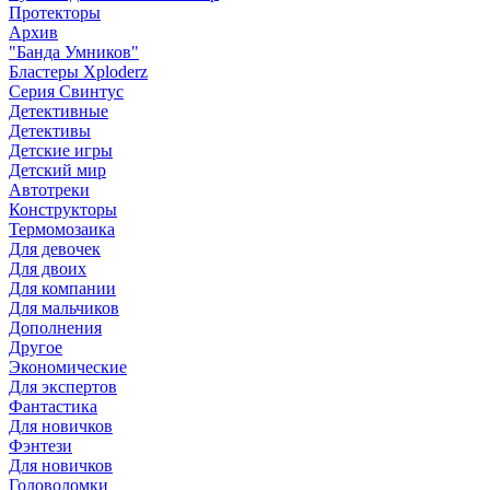
Протекторы
Архив
"Банда Умников"
Бластеры Xploderz
Cерия Свинтус
Детективные
Детективы
Детские игры
Детский мир
Автотреки
Конструкторы
Термомозаика
Для девочек
Для двоих
Для компании
Для мальчиков
Дополнения
Другое
Экономические
Для экспертов
Фантастика
Для новичков
Фэнтези
Для новичков
Головоломки