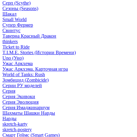
Серп (Scythe)
Сезоны (Seasons)
Шакал
Small World
Супер Фермер
Свинтус
Таверна Красный Дракон
thinkers
Ticket to Ride
T.I.M.E. Stories (Истории Времени)
Uno (Уно)
Ужас Аркхема
Ужас Аркхэма. Карточная игра
World of Tanks: Rush
Зомбицид (Zombicide)
Серии РУ моделей
Серия
Серия Экивоки
Серия Эволюция
Серия Имаджинариум
Шахматы Шашки Нарды
Нарды
skretch-karty
skretch-postery
Смарт Геймс (Smart Games)