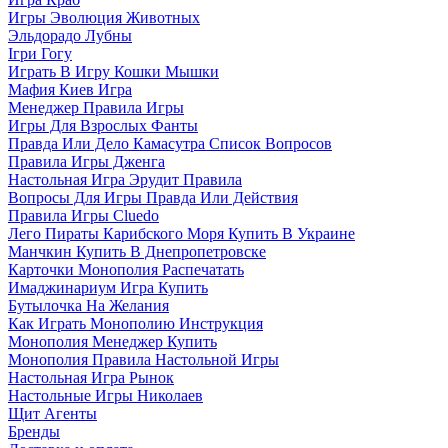
Игры Эволюция Животных
Эльдорадо Лубны
Ігри Гогу
Играть В Игру Кошки Мышки
Мафия Киев Игра
Менеджер Правила Игры
Игры Для Взрослых Фанты
Правда Или Дело Камасутра Список Вопросов
Правила Игры Дженга
Настольная Игра Эрудит Правила
Вопросы Для Игры Правда Или Действия
Правила Игры Cluedo
Лего Пираты Карибского Моря Купить В Украине
Манчкин Купить В Днепропетровске
Карточки Монополия Распечатать
Имаджинариум Игра Купить
Бутылочка На Желания
Как Играть Монополию Инструкция
Монополия Менеджер Купить
Монополия Правила Настольной Игры
Настольная Игра Рынок
Настольные Игры Николаев
Щит Агенты
Бренды