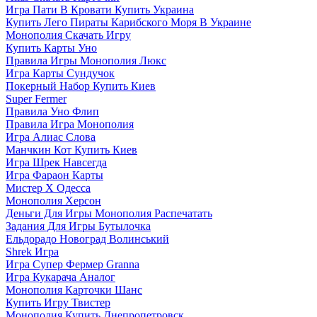
Игра Пати В Кровати Купить Украина
Купить Лего Пираты Карибского Моря В Украине
Монополия Скачать Игру
Купить Карты Уно
Правила Игры Монополия Люкс
Игра Карты Сундучок
Покерный Набор Купить Киев
Super Fermer
Правила Уно Флип
Правила Игра Монополия
Игра Алиас Слова
Манчкин Кот Купить Киев
Игра Шрек Навсегда
Игра Фараон Карты
Мистер Х Одесса
Монополия Херсон
Деньги Для Игры Монополия Распечатать
Задания Для Игры Бутылочка
Ельдорадо Новоград Волинський
Shrek Игра
Игра Супер Фермер Granna
Игра Кукарача Аналог
Монополия Карточки Шанс
Купить Игру Твистер
Монополия Купить Днепропетровск