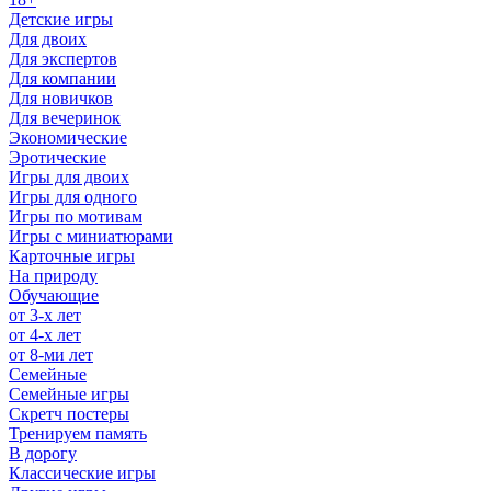
Детские игры
Для двоих
Для экспертов
Для компании
Для новичков
Для вечеринок
Экономические
Эротические
Игры для двоих
Игры для одного
Игры по мотивам
Игры с миниатюрами
Карточные игры
На природу
Обучающие
от 3-х лет
от 4-х лет
от 8-ми лет
Семейные
Семейные игры
Скретч постеры
Тренируем память
В дорогу
Классические игры