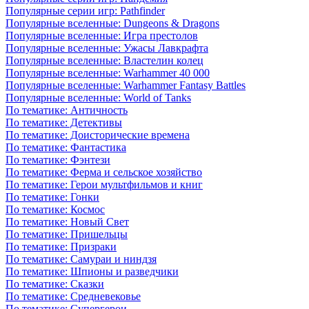
Популярные серии игр: Pathfinder
Популярные вселенные: Dungeons & Dragons
Популярные вселенные: Игра престолов
Популярные вселенные: Ужасы Лавкрафта
Популярные вселенные: Властелин колец
Популярные вселенные: Warhammer 40 000
Популярные вселенные: Warhammer Fantasy Battles
Популярные вселенные: World of Tanks
По тематике: Античность
По тематике: Детективы
По тематике: Доисторические времена
По тематике: Фантастика
По тематике: Фэнтези
По тематике: Ферма и сельское хозяйство
По тематике: Герои мультфильмов и книг
По тематике: Гонки
По тематике: Космос
По тематике: Новый Свет
По тематике: Пришельцы
По тематике: Призраки
По тематике: Самураи и ниндзя
По тематике: Шпионы и разведчики
По тематике: Сказки
По тематике: Средневековье
По тематике: Супергерои