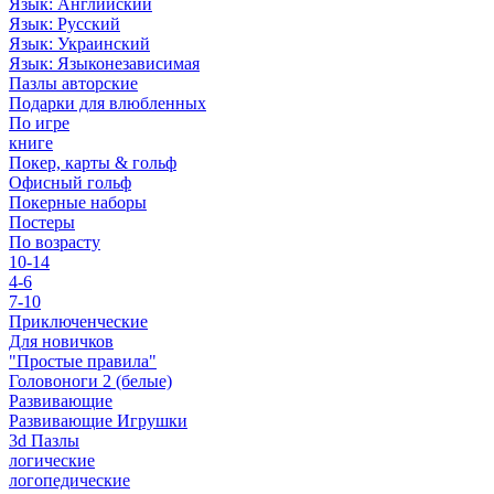
Язык: Английский
Язык: Русский
Язык: Украинский
Язык: Языконезависимая
Пазлы авторские
Подарки для влюбленных
По игре
книге
Покер, карты & гольф
Офисный гольф
Покерные наборы
Постеры
По возрасту
10-14
4-6
7-10
Приключенческие
Для новичков
"Простые правила"
Головоноги 2 (белые)
Развивающие
Развивающие Игрушки
3d Пазлы
логические
логопедические