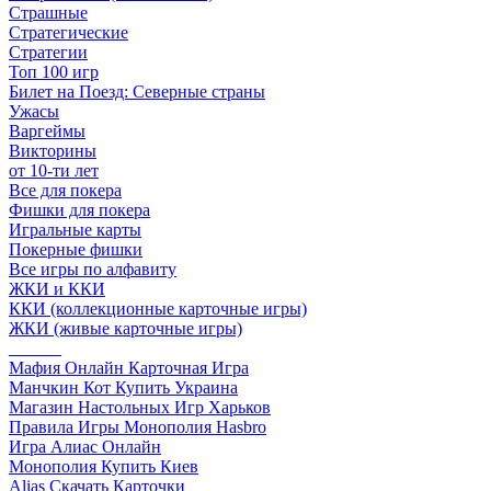
Страшные
Стратегические
Стратегии
Топ 100 игр
Билет на Поезд: Северные страны
Ужасы
Варгеймы
Викторины
от 10-ти лет
Все для покера
Фишки для покера
Игральные карты
Покерные фишки
Все игры по алфавиту
ЖКИ и ККИ
ККИ (коллекционные карточные игры)
ЖКИ (живые карточные игры)
______
Мафия Онлайн Карточная Игра
Манчкин Кот Купить Украина
Магазин Настольных Игр Харьков
Правила Игры Монополия Hasbro
Игра Алиас Онлайн
Монополия Купить Киев
Alias Скачать Карточки