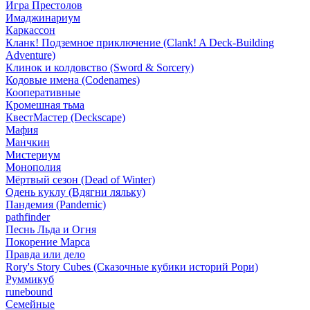
Игра Престолов
Имаджинариум
Каркассон
Кланк! Подземное приключение (Clank! A Deck-Building
Adventure)
Клинок и колдовство (Sword & Sorcery)
Кодовые имена (Codenames)
Кооперативные
Кромешная тьма
КвестМастер (Deckscape)
Мафия
Манчкин
Мистериум
Монополия
Мёртвый сезон (Dead of Winter)
Одень куклу (Вдягни ляльку)
Пандемия (Pandemic)
pathfinder
Песнь Льда и Огня
Покорение Марса
Правда или дело
Rory's Story Cubes (Сказочные кубики историй Рори)
Руммикуб
runebound
Семейные