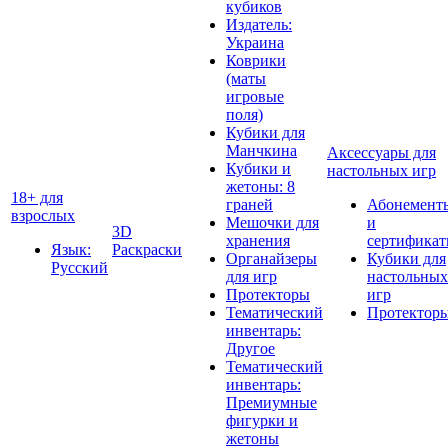
кубиков
Издатель:
Украина
Коврики
(маты
игровые
поля)
Кубики для
Манчкина
Аксессуары для
Кубики и
настольных игр
жетоны: 8
18+ для
граней
Абонемент
взрослых
Мешочки для
и
3D
хранения
сертифика
Язык:
Раскраски
Органайзеры
Кубики для
Русский
для игр
настольных
Протекторы
игр
Тематический
Протектор
инвентарь:
Другое
Тематический
инвентарь:
Премиумные
фигурки и
жетоны