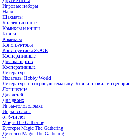
Другие игры
Игровые наборы
Нарды
Шахматы
Коллекционные
Комиксы и книги
Книги
Комиксы
Конструкторы
Конструкторы ZOOB
Кооперативные
Для экспертов
Кооперативные
Литература
Издатель: Hobby World
Литература на игровую тематику: Книги правил и сценариев
Логические
Для детей
Для двоих
Игры-головоломки
Игры в слова
от 6-ти лет
Magic The Gathering
Бустеры Magic The Gathering
Дисплеи Magic The Gathering