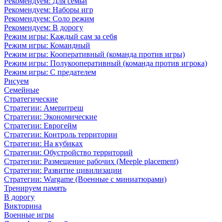
Рекомендуем: Для семьи
Рекомендуем: Наборы игр
Рекомендуем: Соло режим
Рекомендуем: В дорогу
Режим игры: Каждый сам за себя
Режим игры: Командный
Режим игры: Кооперативный (команда против игры)
Режим игры: Полукооперативный (команда против игрока)
Режим игры: С предателем
Рисуем
Семейные
Стратегические
Стратегии: Америтреш
Стратегии: Экономические
Стратегии: Еврогейм
Стратегии: Контроль территории
Стратегии: На кубиках
Стратегии: Обустройство территорий
Стратегии: Размещение рабочих (Meeple placement)
Стратегии: Развитие цивилизации
Стратегии: Wargame (Военные с миниатюрами)
Тренируем память
В дорогу
Викторина
Военные игры