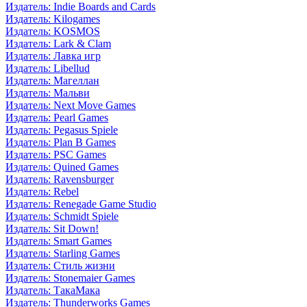
Издатель: Indie Boards and Cards
Издатель: Kilogames
Издатель: KOSMOS
Издатель: Lark & Clam
Издатель: Лавка игр
Издатель: Libellud
Издатель: Магеллан
Издатель: Мальви
Издатель: Next Move Games
Издатель: Pearl Games
Издатель: Pegasus Spiele
Издатель: Plan B Games
Издатель: PSC Games
Издатель: Quined Games
Издатель: Ravensburger
Издатель: Rebel
Издатель: Renegade Game Studio
Издатель: Schmidt Spiele
Издатель: Sit Down!
Издатель: Smart Games
Издатель: Starling Games
Издатель: Стиль жизни
Издатель: Stonemaier Games
Издатель: ТакаМака
Издатель: Thunderworks Games