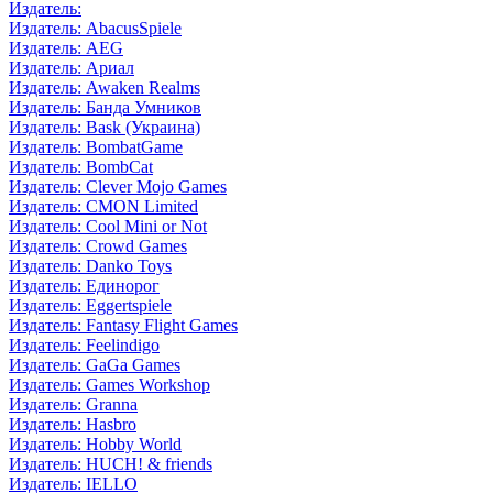
Издатель:
Издатель: AbacusSpiele
Издатель: AEG
Издатель: Ариал
Издатель: Awaken Realms
Издатель: Банда Умников
Издатель: Bask (Украина)
Издатель: BombatGame
Издатель: BombCat
Издатель: Clever Mojo Games
Издатель: CMON Limited
Издатель: Cool Mini or Not
Издатель: Crowd Games
Издатель: Danko Toys
Издатель: Единорог
Издатель: Eggertspiele
Издатель: Fantasy Flight Games
Издатель: Feelindigo
Издатель: GaGa Games
Издатель: Games Workshop
Издатель: Granna
Издатель: Hasbro
Издатель: Hobby World
Издатель: HUCH! & friends
Издатель: IELLO