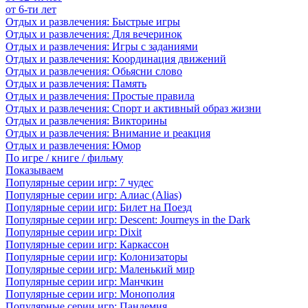
от 6-ти лет
Отдых и развлечения: Быстрые игры
Отдых и развлечения: Для вечеринок
Отдых и развлечения: Игры с заданиями
Отдых и развлечения: Координация движений
Отдых и развлечения: Обьясни слово
Отдых и развлечения: Память
Отдых и развлечения: Простые правила
Отдых и развлечения: Спорт и активный образ жизни
Отдых и развлечения: Викторины
Отдых и развлечения: Внимание и реакция
Отдых и развлечения: Юмор
По игре / книге / фильму
Показываем
Популярные серии игр: 7 чудес
Популярные серии игр: Алиас (Alias)
Популярные серии игр: Билет на Поезд
Популярные серии игр: Descent: Journeys in the Dark
Популярные серии игр: Dixit
Популярные серии игр: Каркассон
Популярные серии игр: Колонизаторы
Популярные серии игр: Маленький мир
Популярные серии игр: Манчкин
Популярные серии игр: Монополия
Популярные серии игр: Пандемия