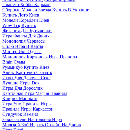
Планета Хобби Харьков
Сборные Модели Звезда Купить В Украине
Купить Лото Киев
Модели Кораблей Киев
Wow Tcg Купить
Желания Для Бутылочки
Игра Фанты Для Двоих
Монополия Черкассы
Сплю Игра В Карты
Мистер Икс Одесса
Монополия Карточная Игра Правила
Brain Сумы
Руммикуб Купить Киев
Алиас Карточки Скачать
Игры Для Девочек Секс
Лучшие Игры Dos
Игры Для Дорослих
Карточная Игра Мафия Правила
Клирик Манчкин
Игра Уно Правила Игры
Правила Игры Каркассон
Сундучок Измаил
Завоеватели Настольная Игра
Морской Бой Играть Онлайн На Двоих
Игра Краб