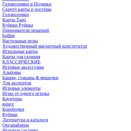
Головоломки и Подарки
Cкретч карты и постеры
Головоломки
Карты Таро
Кубики Рубика
Приниматели решений
hotline
Настольные игры
Художественный магнитный конструктор
Игральные карты
Карты для гадания
КЛАССИЧЕСКИЕ
Игровые аксессуары
Альбомы
Башни, стаканы & мешочки
Для экспертов
Игровые элементы
Игры от одного игрока
Каунтеры
книге
Коробочки
Кубики
Литература и каталоги
Органайзеры
Игровые системы