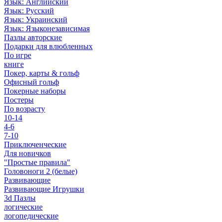
Язык: Английский
Язык: Русский
Язык: Украинский
Язык: Языконезависимая
Пазлы авторские
Подарки для влюбленных
По игре
книге
Покер, карты & гольф
Офисный гольф
Покерные наборы
Постеры
По возрасту
10-14
4-6
7-10
Приключенческие
Для новичков
"Простые правила"
Головоноги 2 (белые)
Развивающие
Развивающие Игрушки
3d Пазлы
логические
логопедические