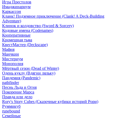
Игра Престолов
Имаджинариум
Каркассон
Кланк! Подземное приключение (Clank! A Deck-Building
Adventure)
Клинок и колдовство (Sword & Sorcery)
Кодовые имена (Codenames)
Кооперативные
Кромешная тьма
КвестМастер (Deckscape)
Мафия
Манчкин
Мистериум
Монополия
Мёртвый сезон (Dead of Winter)
Одень куклу (Вдягни ляльку)
Пандемия (Pandemic)
pathfinder
Песнь Льда и Огня
Покорение Марса
Правда или дело
Rory's Story Cubes (Сказочные кубики историй Рори)
Руммикуб
runebound
Семейные