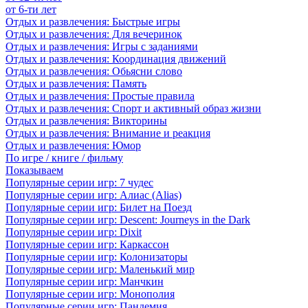
от 6-ти лет
Отдых и развлечения: Быстрые игры
Отдых и развлечения: Для вечеринок
Отдых и развлечения: Игры с заданиями
Отдых и развлечения: Координация движений
Отдых и развлечения: Обьясни слово
Отдых и развлечения: Память
Отдых и развлечения: Простые правила
Отдых и развлечения: Спорт и активный образ жизни
Отдых и развлечения: Викторины
Отдых и развлечения: Внимание и реакция
Отдых и развлечения: Юмор
По игре / книге / фильму
Показываем
Популярные серии игр: 7 чудес
Популярные серии игр: Алиас (Alias)
Популярные серии игр: Билет на Поезд
Популярные серии игр: Descent: Journeys in the Dark
Популярные серии игр: Dixit
Популярные серии игр: Каркассон
Популярные серии игр: Колонизаторы
Популярные серии игр: Маленький мир
Популярные серии игр: Манчкин
Популярные серии игр: Монополия
Популярные серии игр: Пандемия