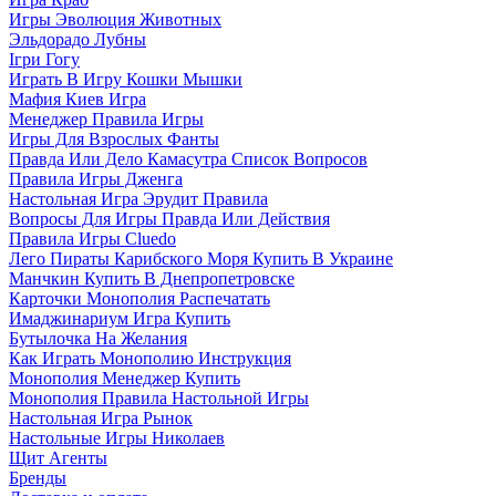
Игры Эволюция Животных
Эльдорадо Лубны
Ігри Гогу
Играть В Игру Кошки Мышки
Мафия Киев Игра
Менеджер Правила Игры
Игры Для Взрослых Фанты
Правда Или Дело Камасутра Список Вопросов
Правила Игры Дженга
Настольная Игра Эрудит Правила
Вопросы Для Игры Правда Или Действия
Правила Игры Cluedo
Лего Пираты Карибского Моря Купить В Украине
Манчкин Купить В Днепропетровске
Карточки Монополия Распечатать
Имаджинариум Игра Купить
Бутылочка На Желания
Как Играть Монополию Инструкция
Монополия Менеджер Купить
Монополия Правила Настольной Игры
Настольная Игра Рынок
Настольные Игры Николаев
Щит Агенты
Бренды