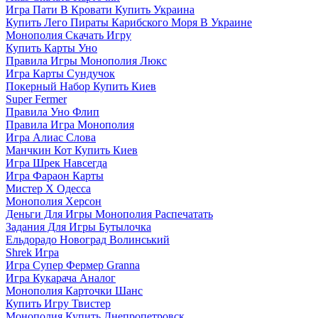
Игра Пати В Кровати Купить Украина
Купить Лего Пираты Карибского Моря В Украине
Монополия Скачать Игру
Купить Карты Уно
Правила Игры Монополия Люкс
Игра Карты Сундучок
Покерный Набор Купить Киев
Super Fermer
Правила Уно Флип
Правила Игра Монополия
Игра Алиас Слова
Манчкин Кот Купить Киев
Игра Шрек Навсегда
Игра Фараон Карты
Мистер Х Одесса
Монополия Херсон
Деньги Для Игры Монополия Распечатать
Задания Для Игры Бутылочка
Ельдорадо Новоград Волинський
Shrek Игра
Игра Супер Фермер Granna
Игра Кукарача Аналог
Монополия Карточки Шанс
Купить Игру Твистер
Монополия Купить Днепропетровск