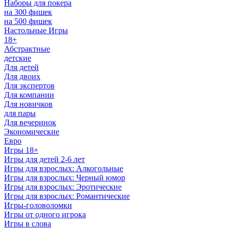
Наборы для покера
на 300 фишек
на 500 фишек
Настольные Игры
18+
Абстрактные
детские
Для детей
Для двоих
Для экспертов
Для компании
Для новичков
для пары
Для вечеринок
Экономические
Евро
Игры 18+
Игры для детей 2-6 лет
Игры для взрослых: Алкогольные
Игры для взрослых: Черный юмор
Игры для взрослых: Эротические
Игры для взрослых: Романтические
Игры-головоломки
Игры от одного игрока
Игры в слова