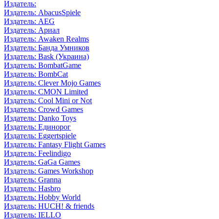
Издатель:
Издатель: AbacusSpiele
Издатель: AEG
Издатель: Ариал
Издатель: Awaken Realms
Издатель: Банда Умников
Издатель: Bask (Украина)
Издатель: BombatGame
Издатель: BombCat
Издатель: Clever Mojo Games
Издатель: CMON Limited
Издатель: Cool Mini or Not
Издатель: Crowd Games
Издатель: Danko Toys
Издатель: Единорог
Издатель: Eggertspiele
Издатель: Fantasy Flight Games
Издатель: Feelindigo
Издатель: GaGa Games
Издатель: Games Workshop
Издатель: Granna
Издатель: Hasbro
Издатель: Hobby World
Издатель: HUCH! & friends
Издатель: IELLO