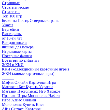
Страшные
Стратегические
Стратегии
Топ 100 игр
Билет на Поезд: Северные страны
Ужасы
Варгеймы
Викторины
от 10-ти лет
Все для покера
Фишки для покера
Игральные карты
Покерные фишки
Все игры по алфавиту
ЖКИ и ККИ
ККИ (коллекционные карточные игры)
ЖКИ (живые карточные игры)
______
Мафия Онлайн Карточная Игра
Манчкин Кот Купить Украина
Магазин Настольных Игр Харьков
Правила Игры Монополия Hasbro
Игра Алиас Онлайн
Монополия Купить Киев
Alias Скачать Карточки