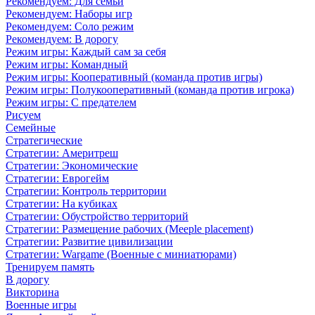
Рекомендуем: Для семьи
Рекомендуем: Наборы игр
Рекомендуем: Соло режим
Рекомендуем: В дорогу
Режим игры: Каждый сам за себя
Режим игры: Командный
Режим игры: Кооперативный (команда против игры)
Режим игры: Полукооперативный (команда против игрока)
Режим игры: С предателем
Рисуем
Семейные
Стратегические
Стратегии: Америтреш
Стратегии: Экономические
Стратегии: Еврогейм
Стратегии: Контроль территории
Стратегии: На кубиках
Стратегии: Обустройство территорий
Стратегии: Размещение рабочих (Meeple placement)
Стратегии: Развитие цивилизации
Стратегии: Wargame (Военные с миниатюрами)
Тренируем память
В дорогу
Викторина
Военные игры