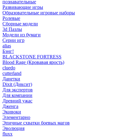
познавательные
Развивающие игры
Образовательные игровые наборы
Ролевые
Сборные модели
3d Пазлы
Модели из бумаги
Серии игр
alias
Бэнг!
BLACKSTONE FORTRESS
Blood Rage (Кровавая ярость)
cluedo
cutterland
Данетки
Dixit (Диксит)
Для экспертов
Для компании
Древний ужас
Дженга
Экивоки
Элементарно
Эпичные схватки боевых магов
Эволюция
fluxx