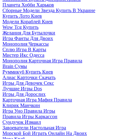
Планета Хобби Харьков
Сборные Модели Звезда Купить В Украине
Купить Лото Киев
Модели Кораблей Киев
Wow Tcg Купить
Желания Для Бутылочки
Игра Фанты Для Двоих
Монополия Черкассы
Сплю Игра В Карты
Мистер Икс Одесса
Монополия Карточная Игра Правила
Brain Сумы
Руммикуб Купить Киев
Алиас Карточки Скачать
Игры Для Девочек Секс
Лучшие Игры Dos
Игры Для Дорослих
Карточная Игра Мафия Правила
Клирик Манчкин
Игра Уно Правила Игры
Правила Игры Каркассон
Сундучок Измаил
Завоеватели Настольная Игра
Морской Бой Играть Онлайн На Двоих
Игра Краб