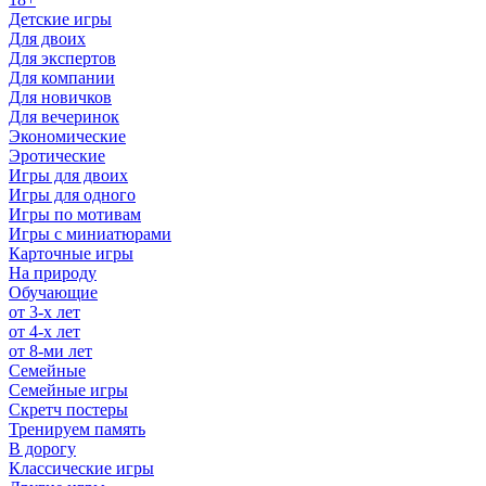
Детские игры
Для двоих
Для экспертов
Для компании
Для новичков
Для вечеринок
Экономические
Эротические
Игры для двоих
Игры для одного
Игры по мотивам
Игры с миниатюрами
Карточные игры
На природу
Обучающие
от 3-х лет
от 4-х лет
от 8-ми лет
Семейные
Семейные игры
Скретч постеры
Тренируем память
В дорогу
Классические игры