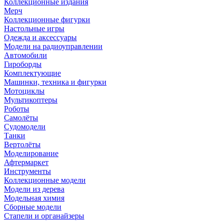
Коллекционные издания
Мерч
Коллекционные фигурки
Настольные игры
Одежда и аксессуары
Модели на радиоуправлении
Автомобили
Гироборды
Комплектующие
Машинки, техника и фигурки
Мотоциклы
Мультикоптеры
Роботы
Самолёты
Судомодели
Танки
Вертолёты
Моделирование
Афтермаркет
Инструменты
Коллекционные модели
Модели из дерева
Модельная химия
Сборные модели
Стапели и органайзеры