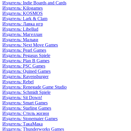
Издатель: Indie Boards and Cards
Издатель: Kilogames
Издатель: KOSMOS
Издатель: Lark & Clam
Издатель: Лавка игр
Издатель: Libellud
Издатель: Магеллан
Издатель: Мальви
Издатель: Next Move Games
Издатель: Pearl Games
Издатель: Pegasus Spiele
Издатель: Plan B Games
Издатель: PSC Games
Издатель: Quined Games
Издатель: Ravensburger
Издатель: Rebel
Издатель: Renegade Game Studio
Издатель: Schmidt Spiele
Издатель: Sit Down!
Издатель: Smart Games
Издатель: Starling Games
Издатель: Стиль жизни
Издатель: Stonemaier Games
Издатель: ТакаМака
Издатель: Thunderworks Games