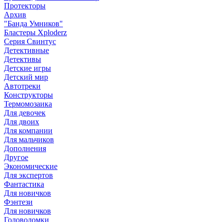
Протекторы
Архив
"Банда Умников"
Бластеры Xploderz
Cерия Свинтус
Детективные
Детективы
Детские игры
Детский мир
Автотреки
Конструкторы
Термомозаика
Для девочек
Для двоих
Для компании
Для мальчиков
Дополнения
Другое
Экономические
Для экспертов
Фантастика
Для новичков
Фэнтези
Для новичков
Головоломки