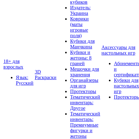
кубиков
Издатель:
Украина
Коврики
(маты
игровые
поля)
Кубики для
Манчкина
Аксессуары для
Кубики и
настольных игр
жетоны: 8
18+ для
граней
Абонемент
взрослых
Мешочки для
и
3D
хранения
сертифика
Язык:
Раскраски
Органайзеры
Кубики для
Русский
для игр
настольных
Протекторы
игр
Тематический
Протектор
инвентарь:
Другое
Тематический
инвентарь:
Премиумные
фигурки и
жетоны