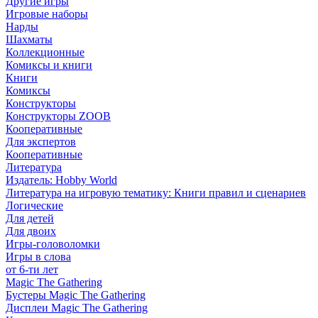
Другие игры
Игровые наборы
Нарды
Шахматы
Коллекционные
Комиксы и книги
Книги
Комиксы
Конструкторы
Конструкторы ZOOB
Кооперативные
Для экспертов
Кооперативные
Литература
Издатель: Hobby World
Литература на игровую тематику: Книги правил и сценариев
Логические
Для детей
Для двоих
Игры-головоломки
Игры в слова
от 6-ти лет
Magic The Gathering
Бустеры Magic The Gathering
Дисплеи Magic The Gathering