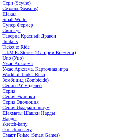
Серп (Scythe)
Сезоны (Seasons)
Шакал
Small World
Супер Фермер
Свинтус
Таверна Красный Дракон
thinkers
Ticket to Ride
T.I.M.E. Stories (Истории Времени)
Uno (Уно)
Ужас Аркхема
Ужас Аркхэма. Карточная игра
World of Tanks: Rush
Зомбицид (Zombicide)
Серии РУ моделей
Серия
Серия Экивоки
Серия Эволюция
Серия Имаджинариум
Шахматы Шашки Нарды
Нарды
skretch-karty
skretch-postery
Смарт Геймс (Smart Games)