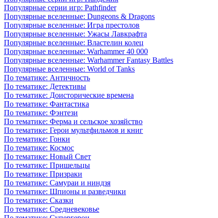
Популярные серии игр: Pathfinder
Популярные вселенные: Dungeons & Dragons
Популярные вселенные: Игра престолов
Популярные вселенные: Ужасы Лавкрафта
Популярные вселенные: Властелин колец
Популярные вселенные: Warhammer 40 000
Популярные вселенные: Warhammer Fantasy Battles
Популярные вселенные: World of Tanks
По тематике: Античность
По тематике: Детективы
По тематике: Доисторические времена
По тематике: Фантастика
По тематике: Фэнтези
По тематике: Ферма и сельское хозяйство
По тематике: Герои мультфильмов и книг
По тематике: Гонки
По тематике: Космос
По тематике: Новый Свет
По тематике: Пришельцы
По тематике: Призраки
По тематике: Самураи и ниндзя
По тематике: Шпионы и разведчики
По тематике: Сказки
По тематике: Средневековье
По тематике: Супергерои