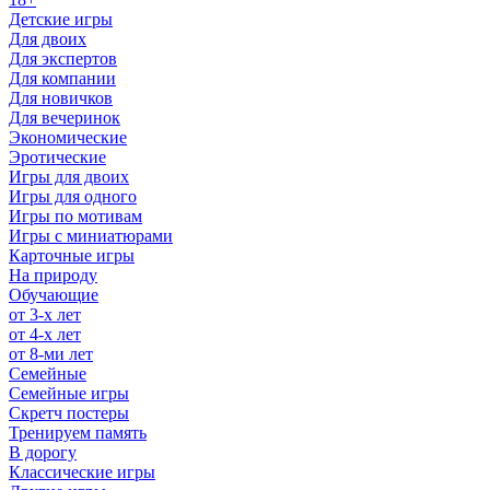
Детские игры
Для двоих
Для экспертов
Для компании
Для новичков
Для вечеринок
Экономические
Эротические
Игры для двоих
Игры для одного
Игры по мотивам
Игры с миниатюрами
Карточные игры
На природу
Обучающие
от 3-х лет
от 4-х лет
от 8-ми лет
Семейные
Семейные игры
Скретч постеры
Тренируем память
В дорогу
Классические игры