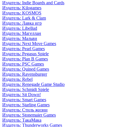
Издатель: Indie Boards and Cards
Издатель: Kilogames
Издатель: KOSMOS
Издатель: Lark & Clam
Издатель: Лавка игр
Издатель: Libellud
Издатель: Магеллан
Издатель: Мальви
Издатель: Next Move Games
Издатель: Pearl Games
Издатель: Pegasus Spiele
Издатель: Plan B Games
Издатель: PSC Games
Издатель: Quined Games
Издатель: Ravensburger
Издатель: Rebel
Издатель: Renegade Game Studio
Издатель: Schmidt Spiele
Издатель: Sit Down!
Издатель: Smart Games
Издатель: Starling Games
Издатель: Стиль жизни
Издатель: Stonemaier Games
Издатель: ТакаМака
Издатель: Thunderworks Games