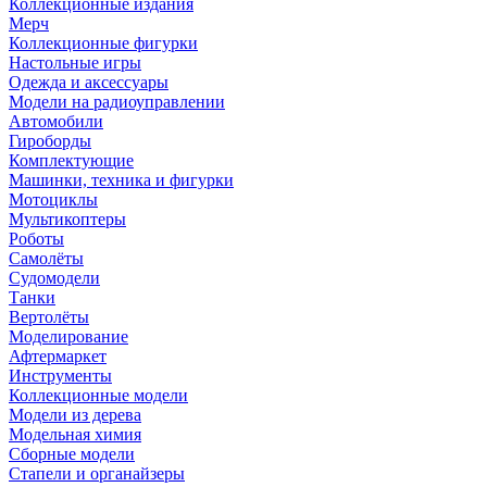
Коллекционные издания
Мерч
Коллекционные фигурки
Настольные игры
Одежда и аксессуары
Модели на радиоуправлении
Автомобили
Гироборды
Комплектующие
Машинки, техника и фигурки
Мотоциклы
Мультикоптеры
Роботы
Самолёты
Судомодели
Танки
Вертолёты
Моделирование
Афтермаркет
Инструменты
Коллекционные модели
Модели из дерева
Модельная химия
Сборные модели
Стапели и органайзеры