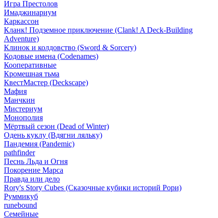
Игра Престолов
Имаджинариум
Каркассон
Кланк! Подземное приключение (Clank! A Deck-Building
Adventure)
Клинок и колдовство (Sword & Sorcery)
Кодовые имена (Codenames)
Кооперативные
Кромешная тьма
КвестМастер (Deckscape)
Мафия
Манчкин
Мистериум
Монополия
Мёртвый сезон (Dead of Winter)
Одень куклу (Вдягни ляльку)
Пандемия (Pandemic)
pathfinder
Песнь Льда и Огня
Покорение Марса
Правда или дело
Rory's Story Cubes (Сказочные кубики историй Рори)
Руммикуб
runebound
Семейные