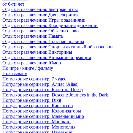
от 6-ти лет
Отдых и развлечения: Быстрые игры
Отдых и развлечения: Для вечеринок
Отдых и развлечения: Игры с заданиями
Отдых и развлечения: Координация движений
Отдых и развлечения: Обьясни слово
Отдых и развлечения: Память
Отдых и развлечения: Простые правила
Отдых и развлечения: Спорт и активный образ жизни
Отдых и развлечения: Викторины
Отдых и развлечения: Внимание и реакция
Отдых и развлечения: Юмор
По игре / книге / фильму
Показываем
Популярные серии игр: 7 чудес
Популярные серии игр: Алиас (Alias)
Популярные серии игр: Билет на Поезд
Популярные серии игр: Descent: Journeys in the Dark
Популярные серии игр: Dixit
Популярные серии игр: Каркассон
Популярные серии игр: Колонизаторы
Популярные серии игр: Маленький мир
Популярные серии игр: Манчкин
Популярные серии игр: Монополия
Популярные серии игр: Пандемия