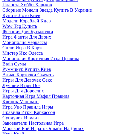
Планета Хобби Харьков
Сборные Модели Звезда Купить В Украине
Купить Лото Киев
Модели Кораблей Киев
Wow Tcg Купить
Желания Для Бутылочки
Игра Фанты Для Двоих
Монополия Черкассы
Сплю Игра В Карты
Мистер Икс Одесса
Монополия Карточная Игра Правила
Brain Сумы
Руммикуб Купить Киев
Алиас Карточки Скачать
Игры Для Девочек Секс
Лучшие Игры Dos
Игры Для Дорослих
Карточная Игра Мафия Правила
Клирик Манчкин
Игра Уно Правила Игры
Правила Игры Каркассон
Сундучок Измаил
Завоеватели Настольная Игра
Морской Бой Играть Онлайн На Двоих
Игра Краб