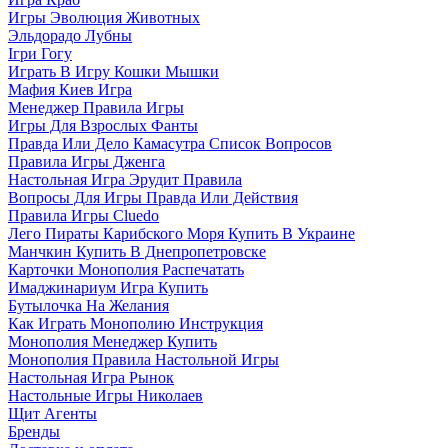
Игры Эволюция Животных
Эльдорадо Лубны
Ігри Гогу
Играть В Игру Кошки Мышки
Мафия Киев Игра
Менеджер Правила Игры
Игры Для Взрослых Фанты
Правда Или Дело Камасутра Список Вопросов
Правила Игры Дженга
Настольная Игра Эрудит Правила
Вопросы Для Игры Правда Или Действия
Правила Игры Cluedo
Лего Пираты Карибского Моря Купить В Украине
Манчкин Купить В Днепропетровске
Карточки Монополия Распечатать
Имаджинариум Игра Купить
Бутылочка На Желания
Как Играть Монополию Инструкция
Монополия Менеджер Купить
Монополия Правила Настольной Игры
Настольная Игра Рынок
Настольные Игры Николаев
Щит Агенты
Бренды