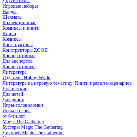
Другие игры
Игровые наборы
Нарды
Шахматы
Коллекционные
Комиксы и книги
Книги
Комиксы
Конструкторы
Конструкторы ZOOB
Кооперативные
Для экспертов
Кооперативные
Литература
Издатель: Hobby World
Литература на игровую тематику: Книги правил и сценариев
Логические
Для детей
Для двоих
Игры-головоломки
Игры в слова
от 6-ти лет
Magic The Gathering
Бустеры Magic The Gathering
Дисплеи Magic The Gathering