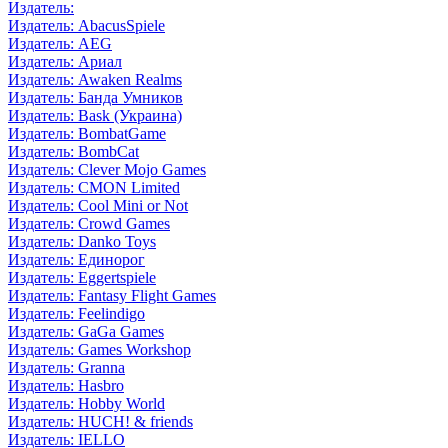
Издатель:
Издатель: AbacusSpiele
Издатель: AEG
Издатель: Ариал
Издатель: Awaken Realms
Издатель: Банда Умников
Издатель: Bask (Украина)
Издатель: BombatGame
Издатель: BombCat
Издатель: Clever Mojo Games
Издатель: CMON Limited
Издатель: Cool Mini or Not
Издатель: Crowd Games
Издатель: Danko Toys
Издатель: Единорог
Издатель: Eggertspiele
Издатель: Fantasy Flight Games
Издатель: Feelindigo
Издатель: GaGa Games
Издатель: Games Workshop
Издатель: Granna
Издатель: Hasbro
Издатель: Hobby World
Издатель: HUCH! & friends
Издатель: IELLO