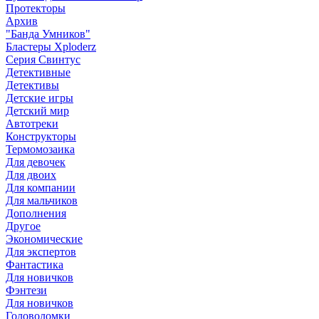
Протекторы
Архив
"Банда Умников"
Бластеры Xploderz
Cерия Свинтус
Детективные
Детективы
Детские игры
Детский мир
Автотреки
Конструкторы
Термомозаика
Для девочек
Для двоих
Для компании
Для мальчиков
Дополнения
Другое
Экономические
Для экспертов
Фантастика
Для новичков
Фэнтези
Для новичков
Головоломки