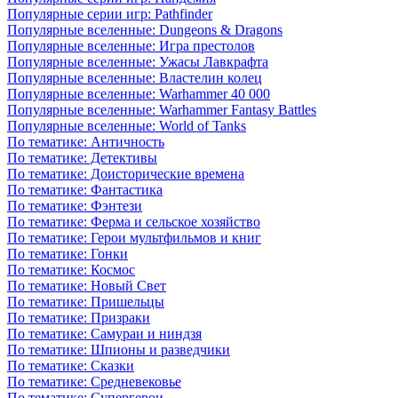
Популярные серии игр: Pathfinder
Популярные вселенные: Dungeons & Dragons
Популярные вселенные: Игра престолов
Популярные вселенные: Ужасы Лавкрафта
Популярные вселенные: Властелин колец
Популярные вселенные: Warhammer 40 000
Популярные вселенные: Warhammer Fantasy Battles
Популярные вселенные: World of Tanks
По тематике: Античность
По тематике: Детективы
По тематике: Доисторические времена
По тематике: Фантастика
По тематике: Фэнтези
По тематике: Ферма и сельское хозяйство
По тематике: Герои мультфильмов и книг
По тематике: Гонки
По тематике: Космос
По тематике: Новый Свет
По тематике: Пришельцы
По тематике: Призраки
По тематике: Самураи и ниндзя
По тематике: Шпионы и разведчики
По тематике: Сказки
По тематике: Средневековье
По тематике: Супергерои