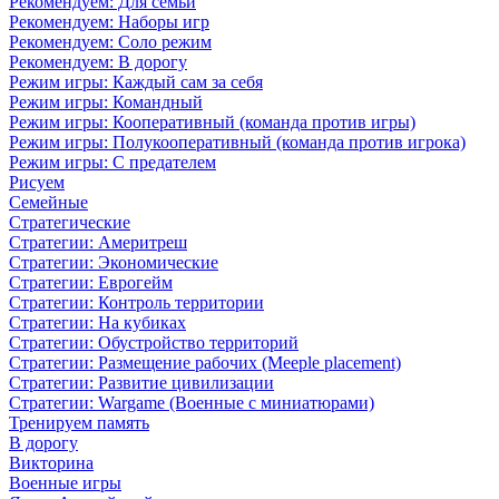
Рекомендуем: Для семьи
Рекомендуем: Наборы игр
Рекомендуем: Соло режим
Рекомендуем: В дорогу
Режим игры: Каждый сам за себя
Режим игры: Командный
Режим игры: Кооперативный (команда против игры)
Режим игры: Полукооперативный (команда против игрока)
Режим игры: С предателем
Рисуем
Семейные
Стратегические
Стратегии: Америтреш
Стратегии: Экономические
Стратегии: Еврогейм
Стратегии: Контроль территории
Стратегии: На кубиках
Стратегии: Обустройство территорий
Стратегии: Размещение рабочих (Meeple placement)
Стратегии: Развитие цивилизации
Стратегии: Wargame (Военные с миниатюрами)
Тренируем память
В дорогу
Викторина
Военные игры