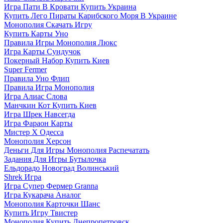
Игра Пати В Кровати Купить Украина
Купить Лего Пираты Карибского Моря В Украине
Монополия Скачать Игру
Купить Карты Уно
Правила Игры Монополия Люкс
Игра Карты Сундучок
Покерный Набор Купить Киев
Super Fermer
Правила Уно Флип
Правила Игра Монополия
Игра Алиас Слова
Манчкин Кот Купить Киев
Игра Шрек Навсегда
Игра Фараон Карты
Мистер Х Одесса
Монополия Херсон
Деньги Для Игры Монополия Распечатать
Задания Для Игры Бутылочка
Ельдорадо Новоград Волинський
Shrek Игра
Игра Супер Фермер Granna
Игра Кукарача Аналог
Монополия Карточки Шанс
Купить Игру Твистер
Монополия Купить Днепропетровск