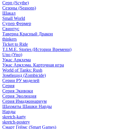
Серп (Scythe)
Сезоны (Seasons)
Шакал
Small World
Супер Фермер
Свинтус
Таверна Красный Дракон
thinkers
Ticket to Ride
T.I.M.E. Stories (Истории Времени)
Uno (Уно)
Ужас Аркхема
Ужас Аркхэма. Карточная игра
World of Tanks: Rush
Зомбицид (Zombicide)
Серии РУ моделей
Серия
Серия Экивоки
Серия Эволюция
Серия Имаджинариум
Шахматы Шашки Нарды
Нарды
skretch-karty
skretch-postery
Смарт Геймс (Smart Games)