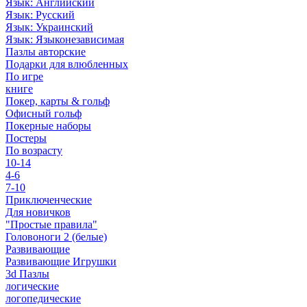
Язык: Английский
Язык: Русский
Язык: Украинский
Язык: Языконезависимая
Пазлы авторские
Подарки для влюбленных
По игре
книге
Покер, карты & гольф
Офисный гольф
Покерные наборы
Постеры
По возрасту
10-14
4-6
7-10
Приключенческие
Для новичков
"Простые правила"
Головоноги 2 (белые)
Развивающие
Развивающие Игрушки
3d Пазлы
логические
логопедические