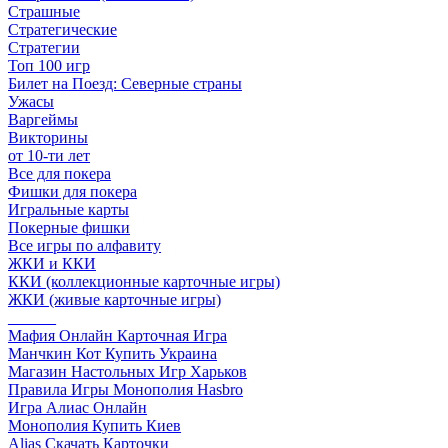
Страшные
Стратегические
Стратегии
Топ 100 игр
Билет на Поезд: Северные страны
Ужасы
Варгеймы
Викторины
от 10-ти лет
Все для покера
Фишки для покера
Игральные карты
Покерные фишки
Все игры по алфавиту
ЖКИ и ККИ
ККИ (коллекционные карточные игры)
ЖКИ (живые карточные игры)
______
Мафия Онлайн Карточная Игра
Манчкин Кот Купить Украина
Магазин Настольных Игр Харьков
Правила Игры Монополия Hasbro
Игра Алиас Онлайн
Монополия Купить Киев
Alias Скачать Карточки