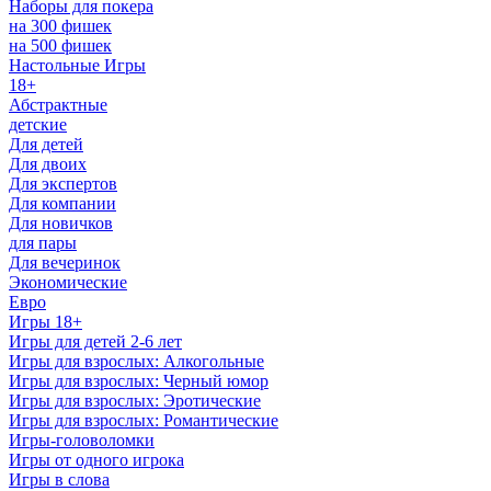
Наборы для покера
на 300 фишек
на 500 фишек
Настольные Игры
18+
Абстрактные
детские
Для детей
Для двоих
Для экспертов
Для компании
Для новичков
для пары
Для вечеринок
Экономические
Евро
Игры 18+
Игры для детей 2-6 лет
Игры для взрослых: Алкогольные
Игры для взрослых: Черный юмор
Игры для взрослых: Эротические
Игры для взрослых: Романтические
Игры-головоломки
Игры от одного игрока
Игры в слова