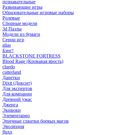
познавательные
Развивающие игры
Образовательные игровые наборы
Ролевые
Сборные модели
3d Пазлы
Модели из бумаги
Серии игр
alias
Бэнг!
BLACKSTONE FORTRESS
Blood Rage (Кровавая ярость)
cluedo
cutterland
Данетки
Dixit (Диксит)
Для экспертов
Для компании
Древний ужас
Дженга
Экивоки
Элементарно
Эпичные схватки боевых магов
Эволюция
fluxx