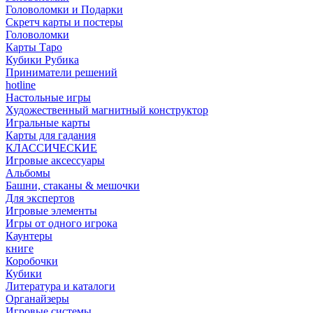
Головоломки и Подарки
Cкретч карты и постеры
Головоломки
Карты Таро
Кубики Рубика
Приниматели решений
hotline
Настольные игры
Художественный магнитный конструктор
Игральные карты
Карты для гадания
КЛАССИЧЕСКИЕ
Игровые аксессуары
Альбомы
Башни, стаканы & мешочки
Для экспертов
Игровые элементы
Игры от одного игрока
Каунтеры
книге
Коробочки
Кубики
Литература и каталоги
Органайзеры
Игровые системы