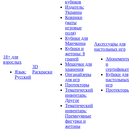
кубиков
Издатель:
Украина
Коврики
(маты
игровые
поля)
Кубики для
Манчкина
Аксессуары для
Кубики и
настольных игр
жетоны: 8
18+ для
граней
Абонемент
взрослых
Мешочки для
и
3D
хранения
сертифика
Язык:
Раскраски
Органайзеры
Кубики для
Русский
для игр
настольных
Протекторы
игр
Тематический
Протектор
инвентарь:
Другое
Тематический
инвентарь:
Премиумные
фигурки и
жетоны