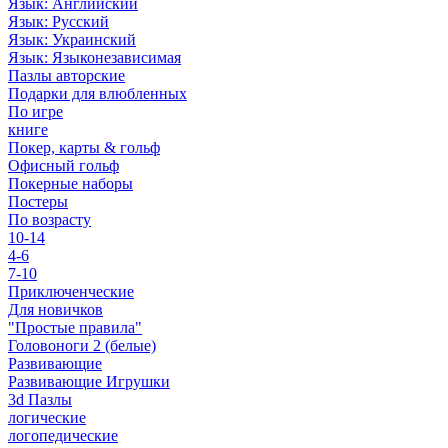
Язык: Английский
Язык: Русский
Язык: Украинский
Язык: Языконезависимая
Пазлы авторские
Подарки для влюбленных
По игре
книге
Покер, карты & гольф
Офисный гольф
Покерные наборы
Постеры
По возрасту
10-14
4-6
7-10
Приключенческие
Для новичков
"Простые правила"
Головоноги 2 (белые)
Развивающие
Развивающие Игрушки
3d Пазлы
логические
логопедические