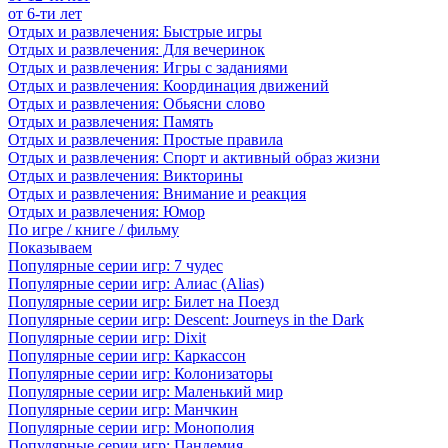
от 6-ти лет
Отдых и развлечения: Быстрые игры
Отдых и развлечения: Для вечеринок
Отдых и развлечения: Игры с заданиями
Отдых и развлечения: Координация движений
Отдых и развлечения: Обьясни слово
Отдых и развлечения: Память
Отдых и развлечения: Простые правила
Отдых и развлечения: Спорт и активный образ жизни
Отдых и развлечения: Викторины
Отдых и развлечения: Внимание и реакция
Отдых и развлечения: Юмор
По игре / книге / фильму
Показываем
Популярные серии игр: 7 чудес
Популярные серии игр: Алиас (Alias)
Популярные серии игр: Билет на Поезд
Популярные серии игр: Descent: Journeys in the Dark
Популярные серии игр: Dixit
Популярные серии игр: Каркассон
Популярные серии игр: Колонизаторы
Популярные серии игр: Маленький мир
Популярные серии игр: Манчкин
Популярные серии игр: Монополия
Популярные серии игр: Пандемия