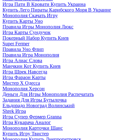
Игра Пати В Кровати Купить Украина
Купить Лего Пираты Карибского Моря В Украине
Монополия Скачать Игру
Купить Карты Уно
Правила Игры Монополия Люкс
Игра Карты Сундучок
Покерный Набор Купить Киев
Super Fermer
Правила Уно Флип
Правила Игра Монополия
Игра Алиас Слова
Манчкин Кот Купить Киев
Игра Шрек Навсегда
Игра Фараон Карты
Мистер Х Одесса
Монополия Херсон
Деньги Для Игры Монополия Распечатать
Задания Для Игры Бутылочка
Ельдорадо Новоград Волинський
Shrek Игра
Игра Супер Фермер Granna
Игра Кукарача Аналог
Монополия Карточки Шанс
Купить Игру Твистер
Монополия Купить Днепропетровск