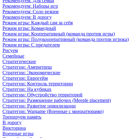
Рекомендуем: Для семьи
Рекомендуем: Наборы игр
Рекомендуем: Соло режим
Рекомендуем: В дорогу
Режим игры: Каждый сам за себя
Режим игры: Командный
Режим игры: Кооперативный (команда против игры)
Режим игры: Полукооперативный (команда против игрока)
Режим игры: С предателем
Рисуем
Семейные
Стратегические
Стратегии: Америтреш
Стратегии: Экономические
Стратегии: Еврогейм
Стратегии: Контроль территории
Стратегии: На кубиках
Стратегии: Обустройство территорий
Стратегии: Размещение рабочих (Meeple placement)
Стратегии: Развитие цивилизации
Стратегии: Wargame (Военные с миниатюрами)
Тренируем память
В дорогу
Викторина
Военные игры