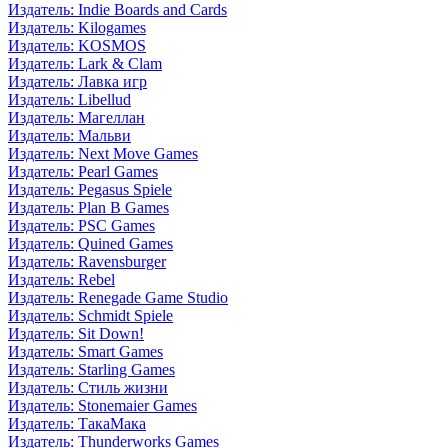
Издатель: Indie Boards and Cards
Издатель: Kilogames
Издатель: KOSMOS
Издатель: Lark & Clam
Издатель: Лавка игр
Издатель: Libellud
Издатель: Магеллан
Издатель: Мальви
Издатель: Next Move Games
Издатель: Pearl Games
Издатель: Pegasus Spiele
Издатель: Plan B Games
Издатель: PSC Games
Издатель: Quined Games
Издатель: Ravensburger
Издатель: Rebel
Издатель: Renegade Game Studio
Издатель: Schmidt Spiele
Издатель: Sit Down!
Издатель: Smart Games
Издатель: Starling Games
Издатель: Стиль жизни
Издатель: Stonemaier Games
Издатель: ТакаМака
Издатель: Thunderworks Games