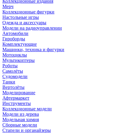
Коллекционные издания
Мерч
Коллекционные фигурки
Настольные игры
Одежда и аксессуары
Модели на радиоуправлении
Автомобили
Гироборды
Комплектующие
Машинки, техника и фигурки
Мотоциклы
Мультикоптеры
Роботы
Самолёты
Судомодели
Танки
Вертолёты
Моделирование
Афтермаркет
Инструменты
Коллекционные модели
Модели из дерева
Модельная химия
Сборные модели
Стапели и органайзеры