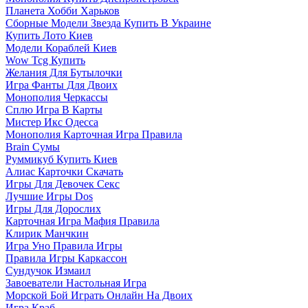
Планета Хобби Харьков
Сборные Модели Звезда Купить В Украине
Купить Лото Киев
Модели Кораблей Киев
Wow Tcg Купить
Желания Для Бутылочки
Игра Фанты Для Двоих
Монополия Черкассы
Сплю Игра В Карты
Мистер Икс Одесса
Монополия Карточная Игра Правила
Brain Сумы
Руммикуб Купить Киев
Алиас Карточки Скачать
Игры Для Девочек Секс
Лучшие Игры Dos
Игры Для Дорослих
Карточная Игра Мафия Правила
Клирик Манчкин
Игра Уно Правила Игры
Правила Игры Каркассон
Сундучок Измаил
Завоеватели Настольная Игра
Морской Бой Играть Онлайн На Двоих
Игра Краб