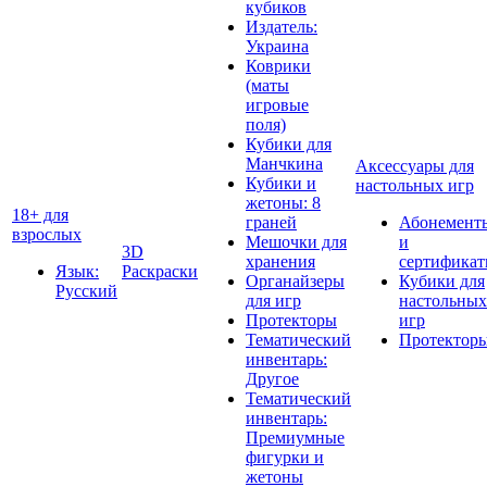
кубиков
Издатель:
Украина
Коврики
(маты
игровые
поля)
Кубики для
Манчкина
Аксессуары для
Кубики и
настольных игр
жетоны: 8
18+ для
граней
Абонемент
взрослых
Мешочки для
и
3D
хранения
сертифика
Язык:
Раскраски
Органайзеры
Кубики для
Русский
для игр
настольных
Протекторы
игр
Тематический
Протектор
инвентарь:
Другое
Тематический
инвентарь:
Премиумные
фигурки и
жетоны