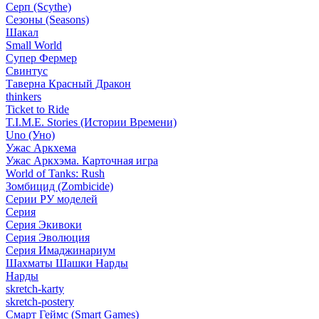
Серп (Scythe)
Сезоны (Seasons)
Шакал
Small World
Супер Фермер
Свинтус
Таверна Красный Дракон
thinkers
Ticket to Ride
T.I.M.E. Stories (Истории Времени)
Uno (Уно)
Ужас Аркхема
Ужас Аркхэма. Карточная игра
World of Tanks: Rush
Зомбицид (Zombicide)
Серии РУ моделей
Серия
Серия Экивоки
Серия Эволюция
Серия Имаджинариум
Шахматы Шашки Нарды
Нарды
skretch-karty
skretch-postery
Смарт Геймс (Smart Games)