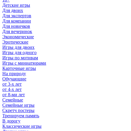
Детские игры
Для двоих
Для экспертов
Для компании
Для новичков
Для вечеринок
Экономические
Эротические
Игры для двоих
Игры для одного
Игры по мотивам
Игры с миниатюрами
Карточные игры
На природу
Обучающие
от 3-х лет
от 4-х лет
от 8-ми лет
Семейные
Семейные игры
Скретч постеры
Тренируем память
В дорогу
Классические игры