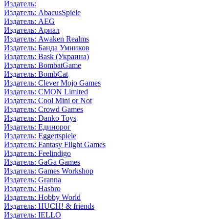
Издатель:
Издатель: AbacusSpiele
Издатель: AEG
Издатель: Ариал
Издатель: Awaken Realms
Издатель: Банда Умников
Издатель: Bask (Украина)
Издатель: BombatGame
Издатель: BombCat
Издатель: Clever Mojo Games
Издатель: CMON Limited
Издатель: Cool Mini or Not
Издатель: Crowd Games
Издатель: Danko Toys
Издатель: Единорог
Издатель: Eggertspiele
Издатель: Fantasy Flight Games
Издатель: Feelindigo
Издатель: GaGa Games
Издатель: Games Workshop
Издатель: Granna
Издатель: Hasbro
Издатель: Hobby World
Издатель: HUCH! & friends
Издатель: IELLO