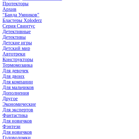
Протекторы
Архив
"Банда Умников"
Бластеры Xploderz
Cерия Свинтус
Детективные
Детективы
Детские игры
Детский мир
Автотреки
Конструкторы
Термомозаика
Для девочек
Для двоих
Для компании
Для мальчиков
Дополнения
Другое
Экономические
Для экспертов
Фантастика
Для новичков
Фэнтези
Для новичков
Головоломки