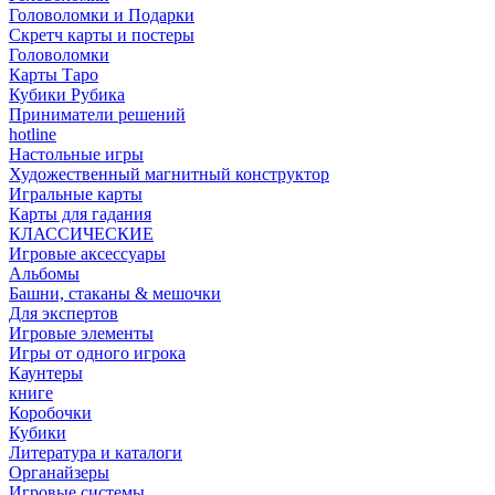
Головоломки и Подарки
Cкретч карты и постеры
Головоломки
Карты Таро
Кубики Рубика
Приниматели решений
hotline
Настольные игры
Художественный магнитный конструктор
Игральные карты
Карты для гадания
КЛАССИЧЕСКИЕ
Игровые аксессуары
Альбомы
Башни, стаканы & мешочки
Для экспертов
Игровые элементы
Игры от одного игрока
Каунтеры
книге
Коробочки
Кубики
Литература и каталоги
Органайзеры
Игровые системы