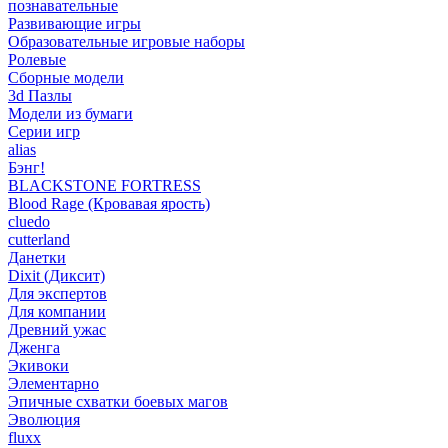
познавательные
Развивающие игры
Образовательные игровые наборы
Ролевые
Сборные модели
3d Пазлы
Модели из бумаги
Серии игр
alias
Бэнг!
BLACKSTONE FORTRESS
Blood Rage (Кровавая ярость)
cluedo
cutterland
Данетки
Dixit (Диксит)
Для экспертов
Для компании
Древний ужас
Дженга
Экивоки
Элементарно
Эпичные схватки боевых магов
Эволюция
fluxx