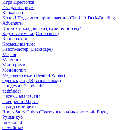
Игра Престолов
Имаджинариум
Каркассон
Кланк! Подземное приключение (Clank! A Deck-Building
Adventure)
Клинок и колдовство (Sword & Sorcery)
Кодовые имена (Codenames)
Кооперативные
Кромешная тьма
КвестМастер (Deckscape)
Мафия
Манчкин
Мистериум
Монополия
Мёртвый сезон (Dead of Winter)
Одень куклу (Вдягни ляльку)
Пандемия (Pandemic)
pathfinder
Песнь Льда и Огня
Покорение Марса
Правда или дело
Rory's Story Cubes (Сказочные кубики историй Рори)
Руммикуб
runebound
Семейные