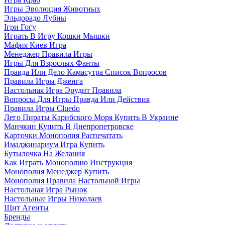
Игры Эволюция Животных
Эльдорадо Лубны
Ігри Гогу
Играть В Игру Кошки Мышки
Мафия Киев Игра
Менеджер Правила Игры
Игры Для Взрослых Фанты
Правда Или Дело Камасутра Список Вопросов
Правила Игры Дженга
Настольная Игра Эрудит Правила
Вопросы Для Игры Правда Или Действия
Правила Игры Cluedo
Лего Пираты Карибского Моря Купить В Украине
Манчкин Купить В Днепропетровске
Карточки Монополия Распечатать
Имаджинариум Игра Купить
Бутылочка На Желания
Как Играть Монополию Инструкция
Монополия Менеджер Купить
Монополия Правила Настольной Игры
Настольная Игра Рынок
Настольные Игры Николаев
Щит Агенты
Бренды