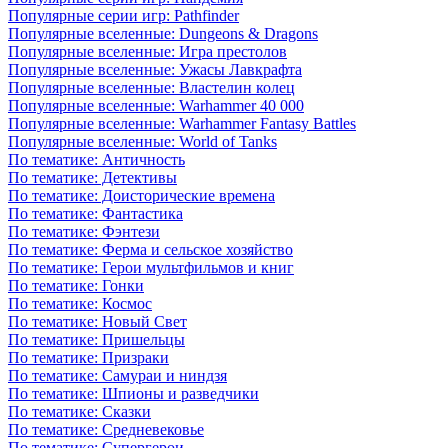
Популярные серии игр: Pathfinder
Популярные вселенные: Dungeons & Dragons
Популярные вселенные: Игра престолов
Популярные вселенные: Ужасы Лавкрафта
Популярные вселенные: Властелин колец
Популярные вселенные: Warhammer 40 000
Популярные вселенные: Warhammer Fantasy Battles
Популярные вселенные: World of Tanks
По тематике: Античность
По тематике: Детективы
По тематике: Доисторические времена
По тематике: Фантастика
По тематике: Фэнтези
По тематике: Ферма и сельское хозяйство
По тематике: Герои мультфильмов и книг
По тематике: Гонки
По тематике: Космос
По тематике: Новый Свет
По тематике: Пришельцы
По тематике: Призраки
По тематике: Самураи и ниндзя
По тематике: Шпионы и разведчики
По тематике: Сказки
По тематике: Средневековье
По тематике: Супергерои