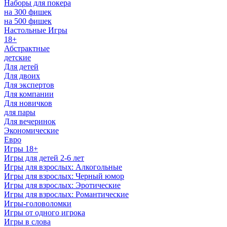
Наборы для покера
на 300 фишек
на 500 фишек
Настольные Игры
18+
Абстрактные
детские
Для детей
Для двоих
Для экспертов
Для компании
Для новичков
для пары
Для вечеринок
Экономические
Евро
Игры 18+
Игры для детей 2-6 лет
Игры для взрослых: Алкогольные
Игры для взрослых: Черный юмор
Игры для взрослых: Эротические
Игры для взрослых: Романтические
Игры-головоломки
Игры от одного игрока
Игры в слова