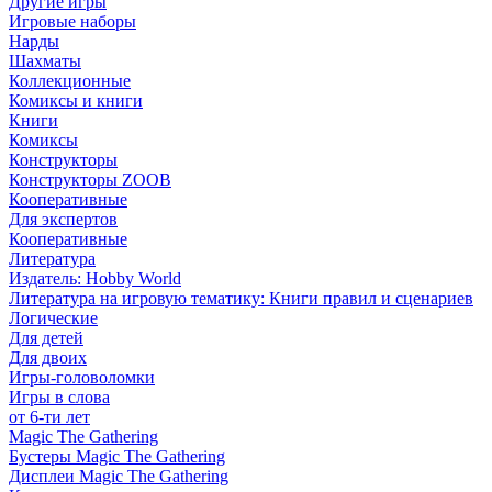
Другие игры
Игровые наборы
Нарды
Шахматы
Коллекционные
Комиксы и книги
Книги
Комиксы
Конструкторы
Конструкторы ZOOB
Кооперативные
Для экспертов
Кооперативные
Литература
Издатель: Hobby World
Литература на игровую тематику: Книги правил и сценариев
Логические
Для детей
Для двоих
Игры-головоломки
Игры в слова
от 6-ти лет
Magic The Gathering
Бустеры Magic The Gathering
Дисплеи Magic The Gathering