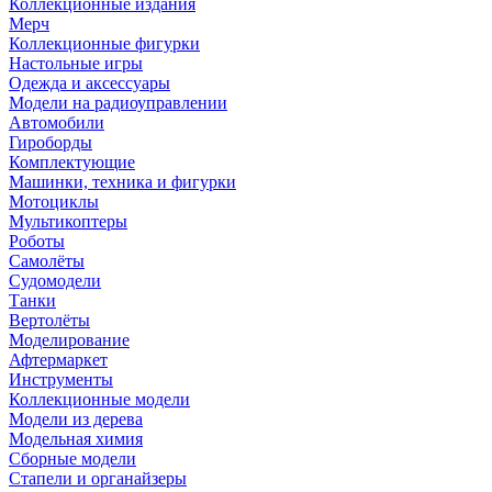
Коллекционные издания
Мерч
Коллекционные фигурки
Настольные игры
Одежда и аксессуары
Модели на радиоуправлении
Автомобили
Гироборды
Комплектующие
Машинки, техника и фигурки
Мотоциклы
Мультикоптеры
Роботы
Самолёты
Судомодели
Танки
Вертолёты
Моделирование
Афтермаркет
Инструменты
Коллекционные модели
Модели из дерева
Модельная химия
Сборные модели
Стапели и органайзеры