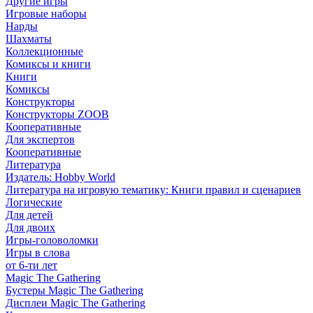
Другие игры
Игровые наборы
Нарды
Шахматы
Коллекционные
Комиксы и книги
Книги
Комиксы
Конструкторы
Конструкторы ZOOB
Кооперативные
Для экспертов
Кооперативные
Литература
Издатель: Hobby World
Литература на игровую тематику: Книги правил и сценариев
Логические
Для детей
Для двоих
Игры-головоломки
Игры в слова
от 6-ти лет
Magic The Gathering
Бустеры Magic The Gathering
Дисплеи Magic The Gathering