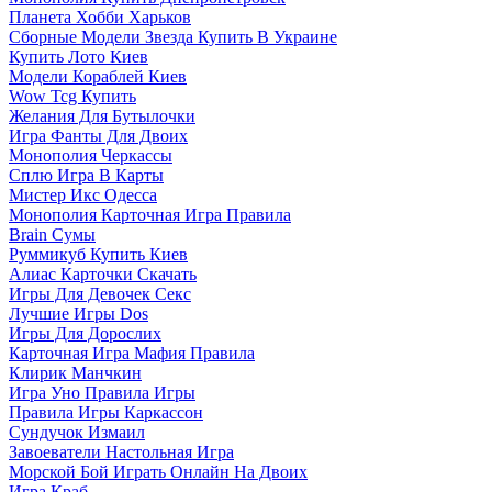
Планета Хобби Харьков
Сборные Модели Звезда Купить В Украине
Купить Лото Киев
Модели Кораблей Киев
Wow Tcg Купить
Желания Для Бутылочки
Игра Фанты Для Двоих
Монополия Черкассы
Сплю Игра В Карты
Мистер Икс Одесса
Монополия Карточная Игра Правила
Brain Сумы
Руммикуб Купить Киев
Алиас Карточки Скачать
Игры Для Девочек Секс
Лучшие Игры Dos
Игры Для Дорослих
Карточная Игра Мафия Правила
Клирик Манчкин
Игра Уно Правила Игры
Правила Игры Каркассон
Сундучок Измаил
Завоеватели Настольная Игра
Морской Бой Играть Онлайн На Двоих
Игра Краб