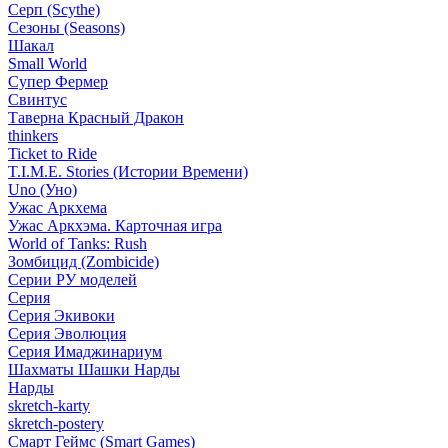
Серп (Scythe)
Сезоны (Seasons)
Шакал
Small World
Супер Фермер
Свинтус
Таверна Красный Дракон
thinkers
Ticket to Ride
T.I.M.E. Stories (Истории Времени)
Uno (Уно)
Ужас Аркхема
Ужас Аркхэма. Карточная игра
World of Tanks: Rush
Зомбицид (Zombicide)
Серии РУ моделей
Серия
Серия Экивоки
Серия Эволюция
Серия Имаджинариум
Шахматы Шашки Нарды
Нарды
skretch-karty
skretch-postery
Смарт Геймс (Smart Games)