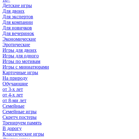
Детские игры
Для двоих
Для экспертов
Для компании
Для новичков
Для вечеринок
Экономические
Эротические
Игры для двоих
Игры для одного
Игры по мотивам
Игры с миниатюрами
Карточные игры
На природу
Обучающие
от 3-х лет
от 4-х лет
от 8-ми лет
Семейные
Семейные игры
Скретч постеры
Тренируем память
В дорогу
Классические игры