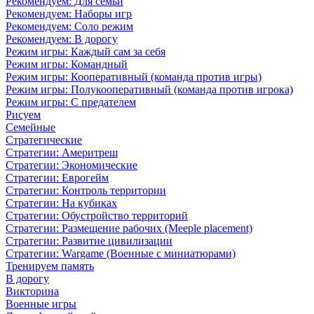
Рекомендуем: Для семьи
Рекомендуем: Наборы игр
Рекомендуем: Соло режим
Рекомендуем: В дорогу
Режим игры: Каждый сам за себя
Режим игры: Командный
Режим игры: Кооперативный (команда против игры)
Режим игры: Полукооперативный (команда против игрока)
Режим игры: С предателем
Рисуем
Семейные
Стратегические
Стратегии: Америтреш
Стратегии: Экономические
Стратегии: Еврогейм
Стратегии: Контроль территории
Стратегии: На кубиках
Стратегии: Обустройство территорий
Стратегии: Размещение рабочих (Meeple placement)
Стратегии: Развитие цивилизации
Стратегии: Wargame (Военные с миниатюрами)
Тренируем память
В дорогу
Викторина
Военные игры