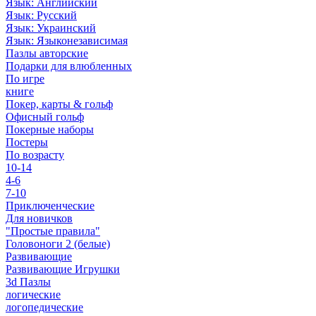
Язык: Английский
Язык: Русский
Язык: Украинский
Язык: Языконезависимая
Пазлы авторские
Подарки для влюбленных
По игре
книге
Покер, карты & гольф
Офисный гольф
Покерные наборы
Постеры
По возрасту
10-14
4-6
7-10
Приключенческие
Для новичков
"Простые правила"
Головоноги 2 (белые)
Развивающие
Развивающие Игрушки
3d Пазлы
логические
логопедические