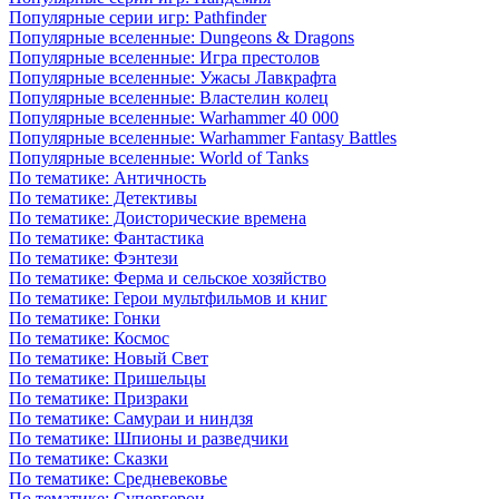
Популярные серии игр: Pathfinder
Популярные вселенные: Dungeons & Dragons
Популярные вселенные: Игра престолов
Популярные вселенные: Ужасы Лавкрафта
Популярные вселенные: Властелин колец
Популярные вселенные: Warhammer 40 000
Популярные вселенные: Warhammer Fantasy Battles
Популярные вселенные: World of Tanks
По тематике: Античность
По тематике: Детективы
По тематике: Доисторические времена
По тематике: Фантастика
По тематике: Фэнтези
По тематике: Ферма и сельское хозяйство
По тематике: Герои мультфильмов и книг
По тематике: Гонки
По тематике: Космос
По тематике: Новый Свет
По тематике: Пришельцы
По тематике: Призраки
По тематике: Самураи и ниндзя
По тематике: Шпионы и разведчики
По тематике: Сказки
По тематике: Средневековье
По тематике: Супергерои