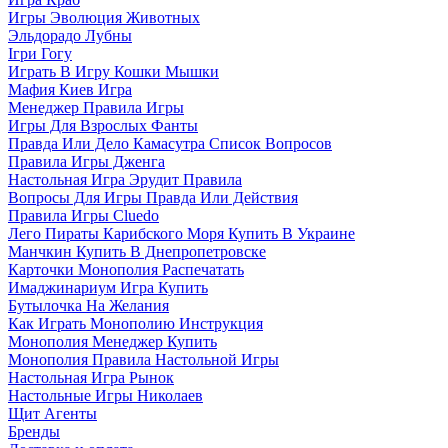
Игры Эволюция Животных
Эльдорадо Лубны
Ігри Гогу
Играть В Игру Кошки Мышки
Мафия Киев Игра
Менеджер Правила Игры
Игры Для Взрослых Фанты
Правда Или Дело Камасутра Список Вопросов
Правила Игры Дженга
Настольная Игра Эрудит Правила
Вопросы Для Игры Правда Или Действия
Правила Игры Cluedo
Лего Пираты Карибского Моря Купить В Украине
Манчкин Купить В Днепропетровске
Карточки Монополия Распечатать
Имаджинариум Игра Купить
Бутылочка На Желания
Как Играть Монополию Инструкция
Монополия Менеджер Купить
Монополия Правила Настольной Игры
Настольная Игра Рынок
Настольные Игры Николаев
Щит Агенты
Бренды