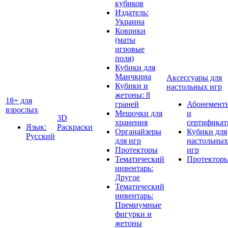
кубиков
Издатель:
Украина
Коврики
(маты
игровые
поля)
Кубики для
Манчкина
Аксессуары для
Кубики и
настольных игр
жетоны: 8
18+ для
граней
Абонемент
взрослых
Мешочки для
и
3D
хранения
сертифика
Язык:
Раскраски
Органайзеры
Кубики для
Русский
для игр
настольных
Протекторы
игр
Тематический
Протектор
инвентарь:
Другое
Тематический
инвентарь:
Премиумные
фигурки и
жетоны