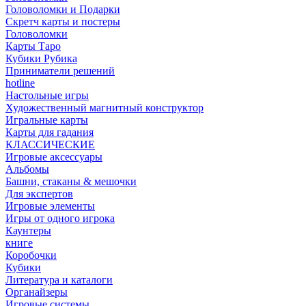
Головоломки и Подарки
Cкретч карты и постеры
Головоломки
Карты Таро
Кубики Рубика
Приниматели решений
hotline
Настольные игры
Художественный магнитный конструктор
Игральные карты
Карты для гадания
КЛАССИЧЕСКИЕ
Игровые аксессуары
Альбомы
Башни, стаканы & мешочки
Для экспертов
Игровые элементы
Игры от одного игрока
Каунтеры
книге
Коробочки
Кубики
Литература и каталоги
Органайзеры
Игровые системы