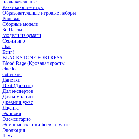
познавательные
Развивающие игры
Образовательные игровые наборы
Ролевые
Сборные модели
3d Пазлы
Модели из бумаги
Серии игр
alias
Бэнг!
BLACKSTONE FORTRESS
Blood Rage (Кровавая ярость)
cluedo
cutterland
Данетки
Dixit (Диксит)
Для экспертов
Для компании
Древний ужас
Дженга
Экивоки
Элементарно
Эпичные схватки боевых магов
Эволюция
fluxx