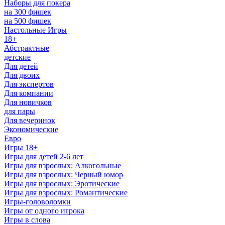
Наборы для покера
на 300 фишек
на 500 фишек
Настольные Игры
18+
Абстрактные
детские
Для детей
Для двоих
Для экспертов
Для компании
Для новичков
для пары
Для вечеринок
Экономические
Евро
Игры 18+
Игры для детей 2-6 лет
Игры для взрослых: Алкогольные
Игры для взрослых: Черный юмор
Игры для взрослых: Эротические
Игры для взрослых: Романтические
Игры-головоломки
Игры от одного игрока
Игры в слова