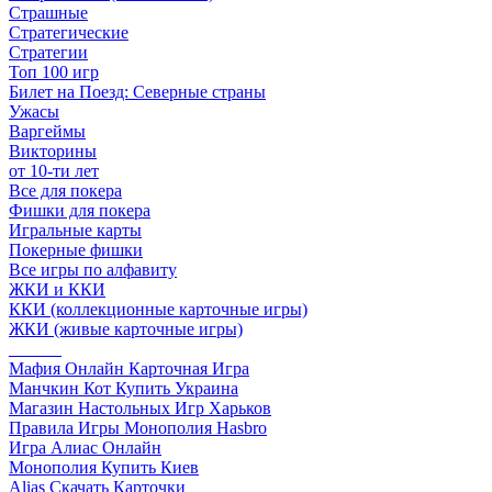
Страшные
Стратегические
Стратегии
Топ 100 игр
Билет на Поезд: Северные страны
Ужасы
Варгеймы
Викторины
от 10-ти лет
Все для покера
Фишки для покера
Игральные карты
Покерные фишки
Все игры по алфавиту
ЖКИ и ККИ
ККИ (коллекционные карточные игры)
ЖКИ (живые карточные игры)
______
Мафия Онлайн Карточная Игра
Манчкин Кот Купить Украина
Магазин Настольных Игр Харьков
Правила Игры Монополия Hasbro
Игра Алиас Онлайн
Монополия Купить Киев
Alias Скачать Карточки