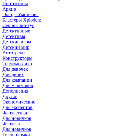
Протекторы
Архив
"Банда Умников"
Бластеры Xploderz
Cерия Свинтус
Детективные
Детективы
Детские игры
Детский мир
Автотреки
Конструкторы
Термомозаика
Для девочек
Для двоих
Для компании
Для мальчиков
Дополнения
Другое
Экономические
Для экспертов
Фантастика
Для новичков
Фэнтези
Для новичков
Головоломки