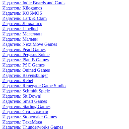
Издатель: Indie Boards and Cards
Издатель: Kilogames
Издатель: KOSMOS
Издатель: Lark & Clam
Издатель: Лавка игр
Издатель: Libellud
Издатель: Магеллан
Издатель: Мальви
Издатель: Next Move Games
Издатель: Pearl Games
Издатель: Pegasus Spiele
Издатель: Plan B Games
Издатель: PSC Games
Издатель: Quined Games
Издатель: Ravensburger
Издатель: Rebel
Издатель: Renegade Game Studio
Издатель: Schmidt Spiele
Издатель: Sit Down!
Издатель: Smart Games
Издатель: Starling Games
Издатель: Стиль жизни
Издатель: Stonemaier Games
Издатель: ТакаМака
Издатель: Thunderworks Games