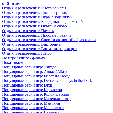
от 6-ти лет
Отдых и развлечения: Быстрые игры
Отдых и развлечения: Для вечеринок
Отдых и развлечения: Игры с заданиями
Отдых и развлечения: Координация движений
Отдых и развлечения: Обьясни слово
Отдых и развлечения: Память
Отдых и развлечения: Простые правила
Отдых и развлечения: Спорт и активный образ жизни
Отдых и развлечения: Викторины
Отдых и развлечения: Внимание и реакция
Отдых и развлечения: Юмор
По игре / книге / фильму
Показываем
Популярные серии игр: 7 чудес
Популярные серии игр: Алиас (Alias)
Популярные серии игр: Билет на Поезд
Популярные серии игр: Descent: Journeys in the Dark
Популярные серии игр: Dixit
Популярные серии игр: Каркассон
Популярные серии игр: Колонизаторы
Популярные серии игр: Маленький мир
Популярные серии игр: Манчкин
Популярные серии игр: Монополия
Популярные серии игр: Пандемия