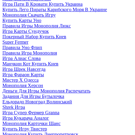
Игра Пати В Кровати Купить Украина
Купить Лего Пираты Карибского Моря В Украине
Монополия Скачать Игру
Купить Карты Уно
Правила Игры Монополия Люкс
Игра Карты Сундучок
Покерный Набор Купить Киев
Super Fermer
Правила Уно Флип
Правила Игра Монополия
Игра Алиас Слова
Манчкин Кот Купить Киев
Игра Шрек Навсегда
Игра Фараон Карты
Мистер Х Одесса
Монополия Херсон
Деньги Для Игры Монополия Распечатать
Задания Для Игры Бутылочка
Ельдорадо Новоград Волинський
Shrek Игра
Игра Супер Фермер Granna
Игра Кукарача Аналог
Монополия Карточки Шанс
Купить Игру Твистер
Монополия Купить Днепропетровск