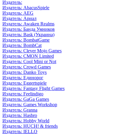
Издатель:
Издатель: AbacusSpiele
Издатель: AEG
Издатель: Ариал
Издатель: Awaken Realms
Издатель: Банда Умников
Издатель: Bask (Украина)
Издатель: BombatGame
Издатель: BombCat
Издатель: Clever Mojo Games
Издатель: CMON Limited
Издатель: Cool Mini or Not
Издатель: Crowd Games
Издатель: Danko Toys
Издатель: Единорог
Издатель: Eggertspiele
Издатель: Fantasy Flight Games
Издатель: Feelindigo
Издатель: GaGa Games
Издатель: Games Workshop
Издатель: Granna
Издатель: Hasbro
Издатель: Hobby World
Издатель: HUCH! & friends
Издатель: IELLO