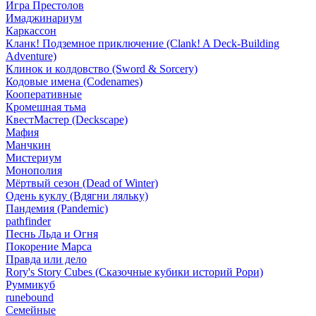
Игра Престолов
Имаджинариум
Каркассон
Кланк! Подземное приключение (Clank! A Deck-Building
Adventure)
Клинок и колдовство (Sword & Sorcery)
Кодовые имена (Codenames)
Кооперативные
Кромешная тьма
КвестМастер (Deckscape)
Мафия
Манчкин
Мистериум
Монополия
Мёртвый сезон (Dead of Winter)
Одень куклу (Вдягни ляльку)
Пандемия (Pandemic)
pathfinder
Песнь Льда и Огня
Покорение Марса
Правда или дело
Rory's Story Cubes (Сказочные кубики историй Рори)
Руммикуб
runebound
Семейные