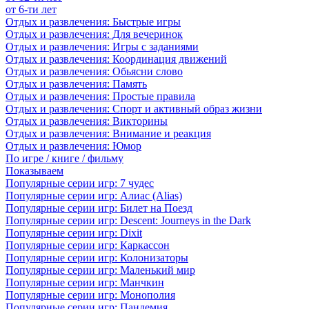
от 6-ти лет
Отдых и развлечения: Быстрые игры
Отдых и развлечения: Для вечеринок
Отдых и развлечения: Игры с заданиями
Отдых и развлечения: Координация движений
Отдых и развлечения: Обьясни слово
Отдых и развлечения: Память
Отдых и развлечения: Простые правила
Отдых и развлечения: Спорт и активный образ жизни
Отдых и развлечения: Викторины
Отдых и развлечения: Внимание и реакция
Отдых и развлечения: Юмор
По игре / книге / фильму
Показываем
Популярные серии игр: 7 чудес
Популярные серии игр: Алиас (Alias)
Популярные серии игр: Билет на Поезд
Популярные серии игр: Descent: Journeys in the Dark
Популярные серии игр: Dixit
Популярные серии игр: Каркассон
Популярные серии игр: Колонизаторы
Популярные серии игр: Маленький мир
Популярные серии игр: Манчкин
Популярные серии игр: Монополия
Популярные серии игр: Пандемия