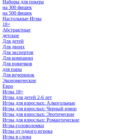
Наборы для покера
на 300 фишек
на 500 фишек
Настольные Игры
18+
Абстрактные
детские
Для детей
Для двоих
Для экспертов
Для компании
Для новичков
для пары
Для вечеринок
Экономические
Евро
Игры 18+
Игры для детей 2-6 лет
Игры для взрослых: Алкогольные
Игры для взрослых: Черный юмор
Игры для взрослых: Эротические
Игры для взрослых: Романтические
Игры-головоломки
Игры от одного игрока
Игры в слова