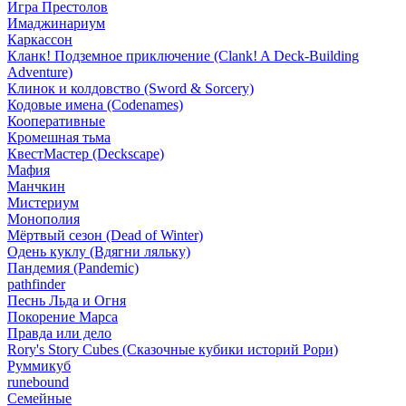
Игра Престолов
Имаджинариум
Каркассон
Кланк! Подземное приключение (Clank! A Deck-Building
Adventure)
Клинок и колдовство (Sword & Sorcery)
Кодовые имена (Codenames)
Кооперативные
Кромешная тьма
КвестМастер (Deckscape)
Мафия
Манчкин
Мистериум
Монополия
Мёртвый сезон (Dead of Winter)
Одень куклу (Вдягни ляльку)
Пандемия (Pandemic)
pathfinder
Песнь Льда и Огня
Покорение Марса
Правда или дело
Rory's Story Cubes (Сказочные кубики историй Рори)
Руммикуб
runebound
Семейные