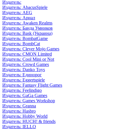
Издатель:
Издатель: AbacusSpiele
Издатель: AEG
Издатель: Ариал
Издатель: Awaken Realms
Издатель: Банда Умников
Издатель: Bask (Украина)
Издатель: BombatGame
Издатель: BombCat
Издатель: Clever Mojo Games
Издатель: CMON Limited
Издатель: Cool Mini or Not
Издатель: Crowd Games
Издатель: Danko Toys
Издатель: Единорог
Издатель: Eggertspiele
Издатель: Fantasy Flight Games
Издатель: Feelindigo
Издатель: GaGa Games
Издатель: Games Workshop
Издатель: Granna
Издатель: Hasbro
Издатель: Hobby World
Издатель: HUCH! & friends
Издатель: IELLO