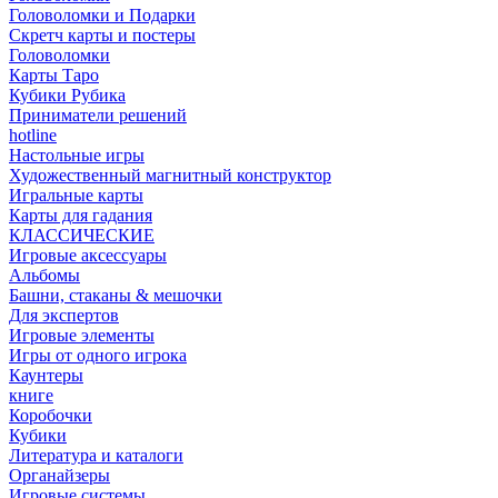
Головоломки и Подарки
Cкретч карты и постеры
Головоломки
Карты Таро
Кубики Рубика
Приниматели решений
hotline
Настольные игры
Художественный магнитный конструктор
Игральные карты
Карты для гадания
КЛАССИЧЕСКИЕ
Игровые аксессуары
Альбомы
Башни, стаканы & мешочки
Для экспертов
Игровые элементы
Игры от одного игрока
Каунтеры
книге
Коробочки
Кубики
Литература и каталоги
Органайзеры
Игровые системы