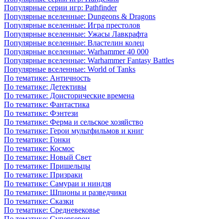
Популярные серии игр: Pathfinder
Популярные вселенные: Dungeons & Dragons
Популярные вселенные: Игра престолов
Популярные вселенные: Ужасы Лавкрафта
Популярные вселенные: Властелин колец
Популярные вселенные: Warhammer 40 000
Популярные вселенные: Warhammer Fantasy Battles
Популярные вселенные: World of Tanks
По тематике: Античность
По тематике: Детективы
По тематике: Доисторические времена
По тематике: Фантастика
По тематике: Фэнтези
По тематике: Ферма и сельское хозяйство
По тематике: Герои мультфильмов и книг
По тематике: Гонки
По тематике: Космос
По тематике: Новый Свет
По тематике: Пришельцы
По тематике: Призраки
По тематике: Самураи и ниндзя
По тематике: Шпионы и разведчики
По тематике: Сказки
По тематике: Средневековье
По тематике: Супергерои