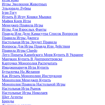
Игры Эволюция Животных
Эльдорадо Лубны
Ігри Гогу
Играть В Игру Кошки Мышки
Мафия Киев Игра
Менеджер Правила Игры
Игры Для Взрослых Фанты
Правда Или Дело Камасутра Список Вопросов
Правила Игры Дженга
Настольная Игра Эрудит Правила
Вопросы Для Игры Правда Или Действия
Правила Игры Cluedo
Лего Пираты Карибского Моря Купить В Украине
Манчкин Купить В Днепропетровске
Карточки Монополия Распечатать
Имаджинариум Игра Купить
Бутылочка На Желания
Как Играть Монополию Инструкция
Монополия Менеджер Купить
Монополия Правила Настольной Игры
Настольная Игра Рынок
Настольные Игры Николаев
Щит Агенты
Бренды