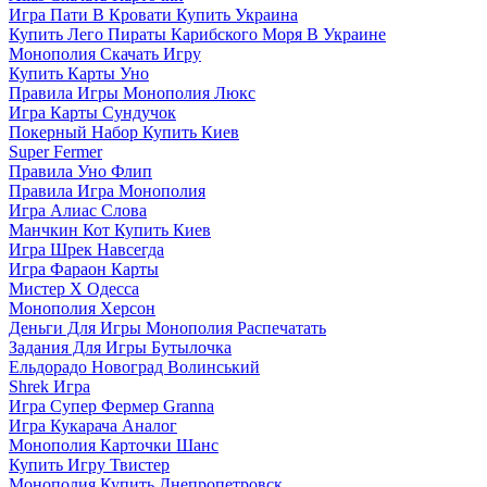
Игра Пати В Кровати Купить Украина
Купить Лего Пираты Карибского Моря В Украине
Монополия Скачать Игру
Купить Карты Уно
Правила Игры Монополия Люкс
Игра Карты Сундучок
Покерный Набор Купить Киев
Super Fermer
Правила Уно Флип
Правила Игра Монополия
Игра Алиас Слова
Манчкин Кот Купить Киев
Игра Шрек Навсегда
Игра Фараон Карты
Мистер Х Одесса
Монополия Херсон
Деньги Для Игры Монополия Распечатать
Задания Для Игры Бутылочка
Ельдорадо Новоград Волинський
Shrek Игра
Игра Супер Фермер Granna
Игра Кукарача Аналог
Монополия Карточки Шанс
Купить Игру Твистер
Монополия Купить Днепропетровск