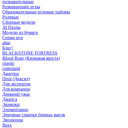
познавательные
Развивающие игры
Образовательные игровые наборы
Ролевые
Сборные модели
3d Пазлы
Модели из бумаги
Серии игр
alias
Бэнг!
BLACKSTONE FORTRESS
Blood Rage (Кровавая ярость)
cluedo
cutterland
Данетки
Dixit (Диксит)
Для экспертов
Для компании
Древний ужас
Дженга
Экивоки
Элементарно
Эпичные схватки боевых магов
Эволюция
fluxx