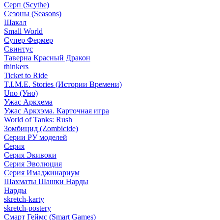
Серп (Scythe)
Сезоны (Seasons)
Шакал
Small World
Супер Фермер
Свинтус
Таверна Красный Дракон
thinkers
Ticket to Ride
T.I.M.E. Stories (Истории Времени)
Uno (Уно)
Ужас Аркхема
Ужас Аркхэма. Карточная игра
World of Tanks: Rush
Зомбицид (Zombicide)
Серии РУ моделей
Серия
Серия Экивоки
Серия Эволюция
Серия Имаджинариум
Шахматы Шашки Нарды
Нарды
skretch-karty
skretch-postery
Смарт Геймс (Smart Games)