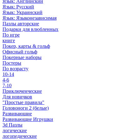
Язык: Английский
Язык: Русский
Язык: Украинский
Язык: Языконезависимая
Пазлы авторские
Подарки для влюбленных
По игре
книге
Покер, карты & гольф
Офисный гольф
Покерные наборы
Постеры
По возрасту
10-14
4-6
7-10
Приключенческие
Для новичков
"Простые правила"
Головоноги 2 (белые)
Развивающие
Развивающие Игрушки
3d Пазлы
логические
логопедические