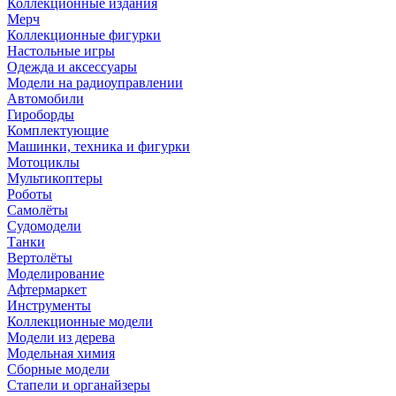
Коллекционные издания
Мерч
Коллекционные фигурки
Настольные игры
Одежда и аксессуары
Модели на радиоуправлении
Автомобили
Гироборды
Комплектующие
Машинки, техника и фигурки
Мотоциклы
Мультикоптеры
Роботы
Самолёты
Судомодели
Танки
Вертолёты
Моделирование
Афтермаркет
Инструменты
Коллекционные модели
Модели из дерева
Модельная химия
Сборные модели
Стапели и органайзеры