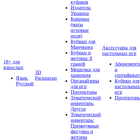
кубиков
Издатель:
Украина
Коврики
(маты
игровые
поля)
Кубики для
Манчкина
Аксессуары для
Кубики и
настольных игр
жетоны: 8
18+ для
граней
Абонемент
взрослых
Мешочки для
и
3D
хранения
сертифика
Язык:
Раскраски
Органайзеры
Кубики для
Русский
для игр
настольных
Протекторы
игр
Тематический
Протектор
инвентарь:
Другое
Тематический
инвентарь:
Премиумные
фигурки и
жетоны