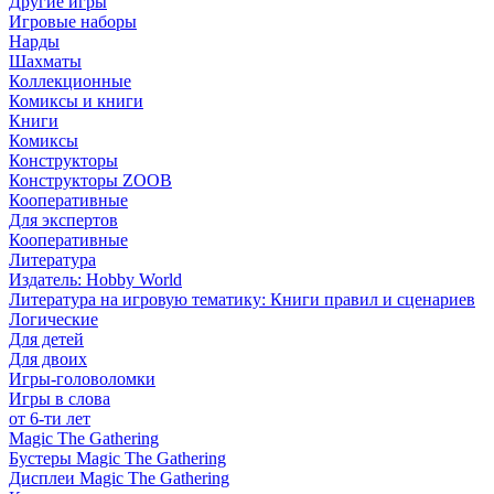
Другие игры
Игровые наборы
Нарды
Шахматы
Коллекционные
Комиксы и книги
Книги
Комиксы
Конструкторы
Конструкторы ZOOB
Кооперативные
Для экспертов
Кооперативные
Литература
Издатель: Hobby World
Литература на игровую тематику: Книги правил и сценариев
Логические
Для детей
Для двоих
Игры-головоломки
Игры в слова
от 6-ти лет
Magic The Gathering
Бустеры Magic The Gathering
Дисплеи Magic The Gathering