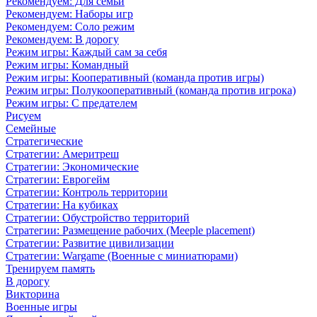
Рекомендуем: Для семьи
Рекомендуем: Наборы игр
Рекомендуем: Соло режим
Рекомендуем: В дорогу
Режим игры: Каждый сам за себя
Режим игры: Командный
Режим игры: Кооперативный (команда против игры)
Режим игры: Полукооперативный (команда против игрока)
Режим игры: С предателем
Рисуем
Семейные
Стратегические
Стратегии: Америтреш
Стратегии: Экономические
Стратегии: Еврогейм
Стратегии: Контроль территории
Стратегии: На кубиках
Стратегии: Обустройство территорий
Стратегии: Размещение рабочих (Meeple placement)
Стратегии: Развитие цивилизации
Стратегии: Wargame (Военные с миниатюрами)
Тренируем память
В дорогу
Викторина
Военные игры