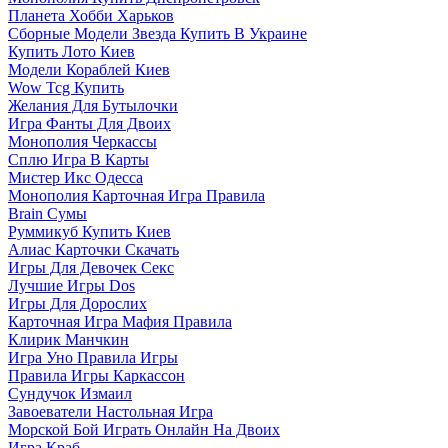
Планета Хобби Харьков
Сборные Модели Звезда Купить В Украине
Купить Лото Киев
Модели Кораблей Киев
Wow Tcg Купить
Желания Для Бутылочки
Игра Фанты Для Двоих
Монополия Черкассы
Сплю Игра В Карты
Мистер Икс Одесса
Монополия Карточная Игра Правила
Brain Сумы
Руммикуб Купить Киев
Алиас Карточки Скачать
Игры Для Девочек Секс
Лучшие Игры Dos
Игры Для Дорослих
Карточная Игра Мафия Правила
Клирик Манчкин
Игра Уно Правила Игры
Правила Игры Каркассон
Сундучок Измаил
Завоеватели Настольная Игра
Морской Бой Играть Онлайн На Двоих
Игра Краб