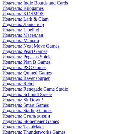
Издатель: Indie Boards and Cards
Издатель: Kilogames
Издатель: KOSMOS
Издатель: Lark & Clam
Издатель: Лавка игр
Издатель: Libellud
Издатель: Магеллан
Издатель: Мальви
Издатель: Next Move Games
Издатель: Pearl Games
Издатель: Pegasus Spiele
Издатель: Plan B Games
Издатель: PSC Games
Издатель: Quined Games
Издатель: Ravensburger
Издатель: Rebel
Издатель: Renegade Game Studio
Издатель: Schmidt Spiele
Издатель: Sit Down!
Издатель: Smart Games
Издатель: Starling Games
Издатель: Стиль жизни
Издатель: Stonemaier Games
Издатель: ТакаМака
Издатель: Thunderworks Games