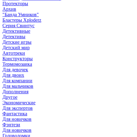
Протекторы
Архив
"Банда Умников"
Бластеры Xploderz
Cерия Свинтус
Детективные
Детективы
Детские игры
Детский мир
Автотреки
Конструкторы
Термомозаика
Для девочек
Для двоих
Для компании
Для мальчиков
Дополнения
Другое
Экономические
Для экспертов
Фантастика
Для новичков
Фэнтези
Для новичков
Головоломки