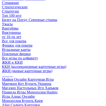
Страшные
Стратегические
Стратегии
Топ 100 игр
Билет на Поезд: Северные страны
Ужасы
Варгеймы
Викторины
от 10-ти лет
Все для покера
Фишки для покера
Игральные карты
Покерные фишки
Все игры по алфавиту
ЖКИ и ККИ
ККИ (коллекционные карточные игры)
ЖКИ (живые карточные игры)
______
Мафия Онлайн Карточная Игра
Манчкин Кот Купить Украина
Магазин Настольных Игр Харьков
Правила Игры Монополия Hasbro
Игра Алиас Онлайн
Монополия Купить Киев
Alias Скачать Карточки