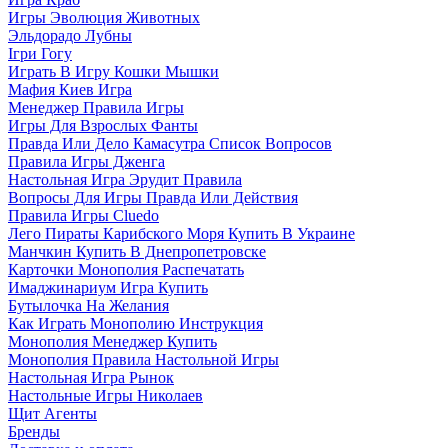
Игры Эволюция Животных
Эльдорадо Лубны
Ігри Гогу
Играть В Игру Кошки Мышки
Мафия Киев Игра
Менеджер Правила Игры
Игры Для Взрослых Фанты
Правда Или Дело Камасутра Список Вопросов
Правила Игры Дженга
Настольная Игра Эрудит Правила
Вопросы Для Игры Правда Или Действия
Правила Игры Cluedo
Лего Пираты Карибского Моря Купить В Украине
Манчкин Купить В Днепропетровске
Карточки Монополия Распечатать
Имаджинариум Игра Купить
Бутылочка На Желания
Как Играть Монополию Инструкция
Монополия Менеджер Купить
Монополия Правила Настольной Игры
Настольная Игра Рынок
Настольные Игры Николаев
Щит Агенты
Бренды