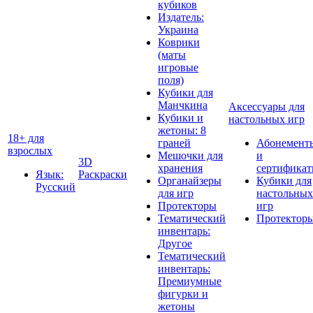
кубиков
Издатель:
Украина
Коврики
(маты
игровые
поля)
Кубики для
Манчкина
Аксессуары для
Кубики и
настольных игр
жетоны: 8
18+ для
граней
Абонемент
взрослых
Мешочки для
и
3D
хранения
сертифика
Язык:
Раскраски
Органайзеры
Кубики для
Русский
для игр
настольных
Протекторы
игр
Тематический
Протектор
инвентарь:
Другое
Тематический
инвентарь:
Премиумные
фигурки и
жетоны