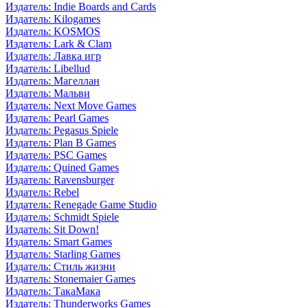
Издатель: Indie Boards and Cards
Издатель: Kilogames
Издатель: KOSMOS
Издатель: Lark & Clam
Издатель: Лавка игр
Издатель: Libellud
Издатель: Магеллан
Издатель: Мальви
Издатель: Next Move Games
Издатель: Pearl Games
Издатель: Pegasus Spiele
Издатель: Plan B Games
Издатель: PSC Games
Издатель: Quined Games
Издатель: Ravensburger
Издатель: Rebel
Издатель: Renegade Game Studio
Издатель: Schmidt Spiele
Издатель: Sit Down!
Издатель: Smart Games
Издатель: Starling Games
Издатель: Стиль жизни
Издатель: Stonemaier Games
Издатель: ТакаМака
Издатель: Thunderworks Games