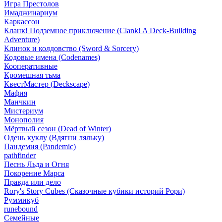
Игра Престолов
Имаджинариум
Каркассон
Кланк! Подземное приключение (Clank! A Deck-Building
Adventure)
Клинок и колдовство (Sword & Sorcery)
Кодовые имена (Codenames)
Кооперативные
Кромешная тьма
КвестМастер (Deckscape)
Мафия
Манчкин
Мистериум
Монополия
Мёртвый сезон (Dead of Winter)
Одень куклу (Вдягни ляльку)
Пандемия (Pandemic)
pathfinder
Песнь Льда и Огня
Покорение Марса
Правда или дело
Rory's Story Cubes (Сказочные кубики историй Рори)
Руммикуб
runebound
Семейные