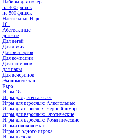
Наборы для покера
на 300 фишек
на 500 фишек
Настольные Игры
18+
Абстрактные
детские
Для детей
Для двоих
Для экспертов
Для компании
Для новичков
для пары
Для вечеринок
Экономические
Евро
Игры 18+
Игры для детей 2-6 лет
Игры для взрослых: Алкогольные
Игры для взрослых: Черный юмор
Игры для взрослых: Эротические
Игры для взрослых: Романтические
Игры-головоломки
Игры от одного игрока
Игры в слова