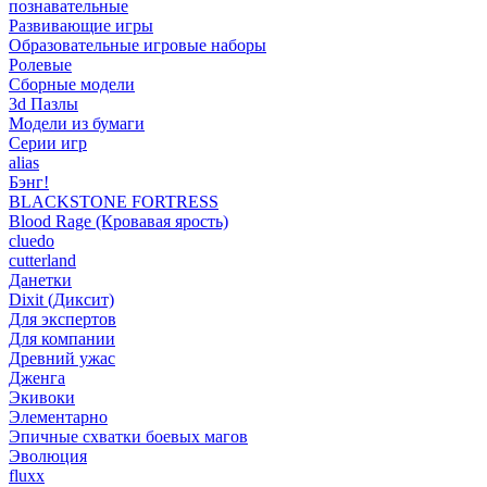
познавательные
Развивающие игры
Образовательные игровые наборы
Ролевые
Сборные модели
3d Пазлы
Модели из бумаги
Серии игр
alias
Бэнг!
BLACKSTONE FORTRESS
Blood Rage (Кровавая ярость)
cluedo
cutterland
Данетки
Dixit (Диксит)
Для экспертов
Для компании
Древний ужас
Дженга
Экивоки
Элементарно
Эпичные схватки боевых магов
Эволюция
fluxx