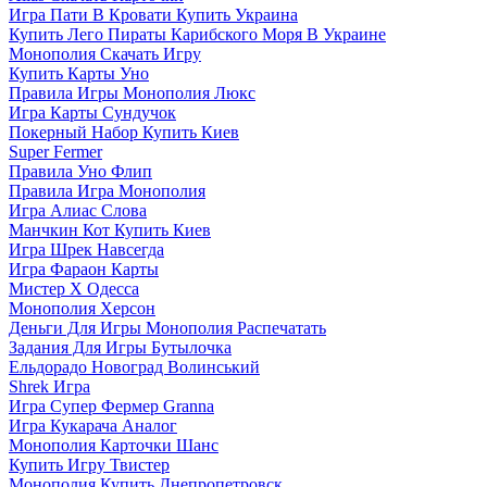
Игра Пати В Кровати Купить Украина
Купить Лего Пираты Карибского Моря В Украине
Монополия Скачать Игру
Купить Карты Уно
Правила Игры Монополия Люкс
Игра Карты Сундучок
Покерный Набор Купить Киев
Super Fermer
Правила Уно Флип
Правила Игра Монополия
Игра Алиас Слова
Манчкин Кот Купить Киев
Игра Шрек Навсегда
Игра Фараон Карты
Мистер Х Одесса
Монополия Херсон
Деньги Для Игры Монополия Распечатать
Задания Для Игры Бутылочка
Ельдорадо Новоград Волинський
Shrek Игра
Игра Супер Фермер Granna
Игра Кукарача Аналог
Монополия Карточки Шанс
Купить Игру Твистер
Монополия Купить Днепропетровск