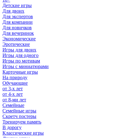
Детские игры
Для двоих
Для экспертов
Для компании
Для новичков
Для вечеринок
Экономические
Эротические
Игры для двоих
Игры для одного
Игры по мотивам
Игры с миниатюрами
Карточные игры
На природу
Обучающие
от 3-х лет
от 4-х лет
от 8-ми лет
Семейные
Семейные игры
Скретч постеры
Тренируем память
В дорогу
Классические игры