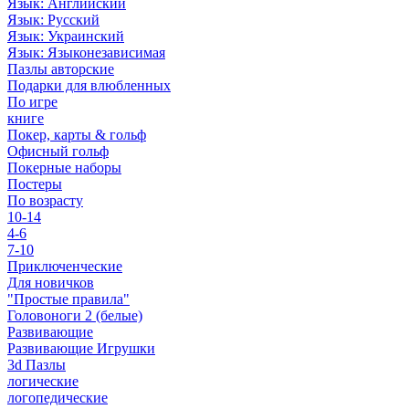
Язык: Английский
Язык: Русский
Язык: Украинский
Язык: Языконезависимая
Пазлы авторские
Подарки для влюбленных
По игре
книге
Покер, карты & гольф
Офисный гольф
Покерные наборы
Постеры
По возрасту
10-14
4-6
7-10
Приключенческие
Для новичков
"Простые правила"
Головоноги 2 (белые)
Развивающие
Развивающие Игрушки
3d Пазлы
логические
логопедические