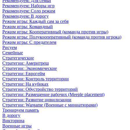
Рекомендуем: Для семьи
Рекомендуем: Наборы игр
Рекомендуем: Соло режим
Рекомендуем: В дорогу
Режим игры: Каждый сам за себя
Режим игры: Командный
Режим игры: Кооперативный (команда против игры)
Режим игры: Полукооперативный (команда против игрока)
Режим игры: С предателем
Рисуем
Семейные
Стратегические
Стратегии: Америтреш
Стратегии: Экономические
Стратегии: Еврогейм
Стратегии: Контроль территории
Стратегии: На кубиках
Стратегии: Обустройство территорий
Стратегии: Размещение рабочих (Meeple placement)
Стратегии: Развитие цивилизации
Стратегии: Wargame (Военные с миниатюрами)
Тренируем память
В дорогу
Викторина
Военные игры