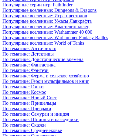
Популярные серии игр: Pathfinder
Популярные вселенные: Dungeons & Dragons
Популярные вселенные: Игра престолов
Популярные вселенные: Ужасы Лавкрафта
Популярные вселенные: Властелин колец
Популярные вселенные: Warhammer 40 000
Популярные вселенные: Warhammer Fantasy Battles
Популярные вселенные: World of Tanks
По тематике: Античность
По тематике: Детективы
По тематике: Доисторические времена
По тематике: Фантастика
По тематике: Фэнтези
По тематике: Ферма и сельское хозяйство
По тематике: Герои мультфильмов и книг
По тематике: Гонки
По тематике: Космос
По тематике: Новый Свет
По тематике: Пришельцы
По тематике: Призраки
По тематике: Самураи и ниндзя
По тематике: Шпионы и разведчики
По тематике: Сказки
По тематике: Средневековье
По тематике: Супергерои