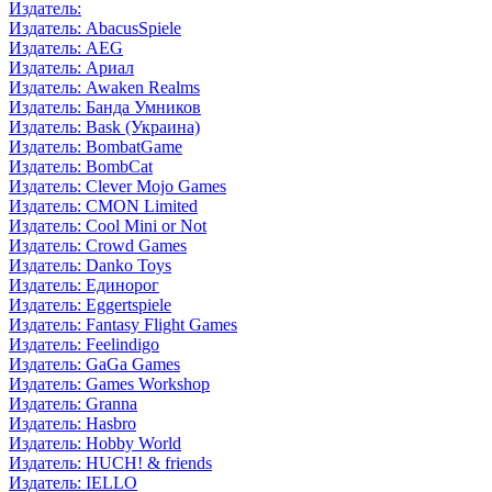
Издатель:
Издатель: AbacusSpiele
Издатель: AEG
Издатель: Ариал
Издатель: Awaken Realms
Издатель: Банда Умников
Издатель: Bask (Украина)
Издатель: BombatGame
Издатель: BombCat
Издатель: Clever Mojo Games
Издатель: CMON Limited
Издатель: Cool Mini or Not
Издатель: Crowd Games
Издатель: Danko Toys
Издатель: Единорог
Издатель: Eggertspiele
Издатель: Fantasy Flight Games
Издатель: Feelindigo
Издатель: GaGa Games
Издатель: Games Workshop
Издатель: Granna
Издатель: Hasbro
Издатель: Hobby World
Издатель: HUCH! & friends
Издатель: IELLO