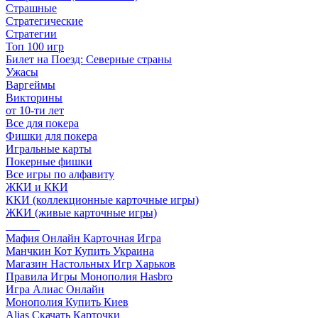
Страшные
Стратегические
Стратегии
Топ 100 игр
Билет на Поезд: Северные страны
Ужасы
Варгеймы
Викторины
от 10-ти лет
Все для покера
Фишки для покера
Игральные карты
Покерные фишки
Все игры по алфавиту
ЖКИ и ККИ
ККИ (коллекционные карточные игры)
ЖКИ (живые карточные игры)
______
Мафия Онлайн Карточная Игра
Манчкин Кот Купить Украина
Магазин Настольных Игр Харьков
Правила Игры Монополия Hasbro
Игра Алиас Онлайн
Монополия Купить Киев
Alias Скачать Карточки