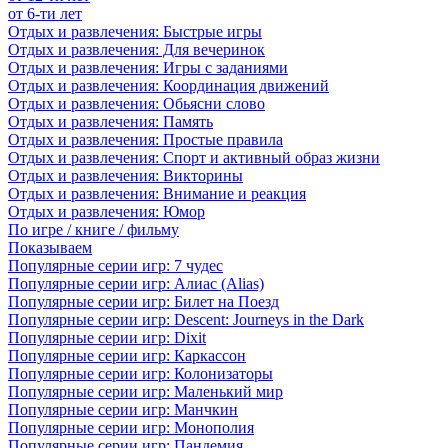
от 6-ти лет
Отдых и развлечения: Быстрые игры
Отдых и развлечения: Для вечеринок
Отдых и развлечения: Игры с заданиями
Отдых и развлечения: Координация движений
Отдых и развлечения: Обьясни слово
Отдых и развлечения: Память
Отдых и развлечения: Простые правила
Отдых и развлечения: Спорт и активный образ жизни
Отдых и развлечения: Викторины
Отдых и развлечения: Внимание и реакция
Отдых и развлечения: Юмор
По игре / книге / фильму
Показываем
Популярные серии игр: 7 чудес
Популярные серии игр: Алиас (Alias)
Популярные серии игр: Билет на Поезд
Популярные серии игр: Descent: Journeys in the Dark
Популярные серии игр: Dixit
Популярные серии игр: Каркассон
Популярные серии игр: Колонизаторы
Популярные серии игр: Маленький мир
Популярные серии игр: Манчкин
Популярные серии игр: Монополия
Популярные серии игр: Пандемия