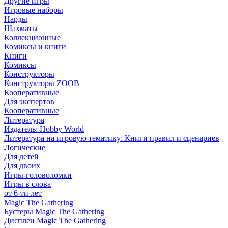
Другие игры
Игровые наборы
Нарды
Шахматы
Коллекционные
Комиксы и книги
Книги
Комиксы
Конструкторы
Конструкторы ZOOB
Кооперативные
Для экспертов
Кооперативные
Литература
Издатель: Hobby World
Литература на игровую тематику: Книги правил и сценариев
Логические
Для детей
Для двоих
Игры-головоломки
Игры в слова
от 6-ти лет
Magic The Gathering
Бустеры Magic The Gathering
Дисплеи Magic The Gathering