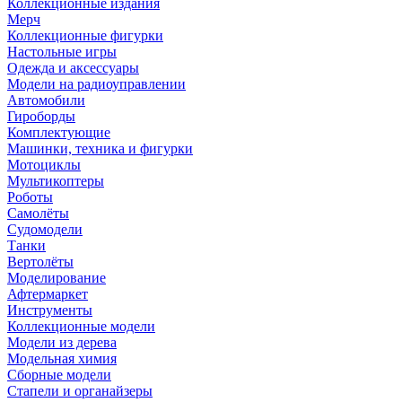
Коллекционные издания
Мерч
Коллекционные фигурки
Настольные игры
Одежда и аксессуары
Модели на радиоуправлении
Автомобили
Гироборды
Комплектующие
Машинки, техника и фигурки
Мотоциклы
Мультикоптеры
Роботы
Самолёты
Судомодели
Танки
Вертолёты
Моделирование
Афтермаркет
Инструменты
Коллекционные модели
Модели из дерева
Модельная химия
Сборные модели
Стапели и органайзеры