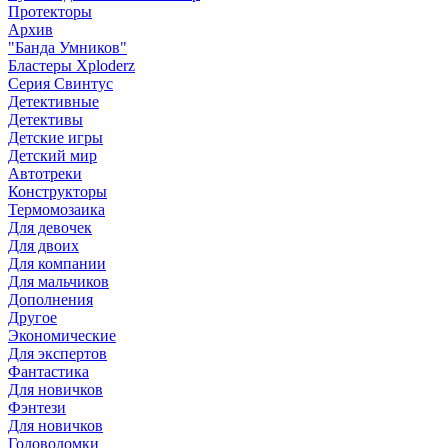
Протекторы
Архив
"Банда Умников"
Бластеры Xploderz
Cерия Свинтус
Детективные
Детективы
Детские игры
Детский мир
Автотреки
Конструкторы
Термомозаика
Для девочек
Для двоих
Для компании
Для мальчиков
Дополнения
Другое
Экономические
Для экспертов
Фантастика
Для новичков
Фэнтези
Для новичков
Головоломки