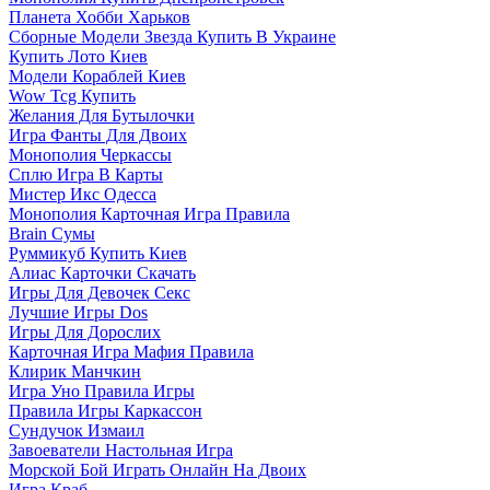
Планета Хобби Харьков
Сборные Модели Звезда Купить В Украине
Купить Лото Киев
Модели Кораблей Киев
Wow Tcg Купить
Желания Для Бутылочки
Игра Фанты Для Двоих
Монополия Черкассы
Сплю Игра В Карты
Мистер Икс Одесса
Монополия Карточная Игра Правила
Brain Сумы
Руммикуб Купить Киев
Алиас Карточки Скачать
Игры Для Девочек Секс
Лучшие Игры Dos
Игры Для Дорослих
Карточная Игра Мафия Правила
Клирик Манчкин
Игра Уно Правила Игры
Правила Игры Каркассон
Сундучок Измаил
Завоеватели Настольная Игра
Морской Бой Играть Онлайн На Двоих
Игра Краб