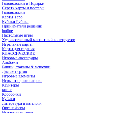
Головоломки и Подарки
Cкретч карты и постеры
Головоломки
Карты Таро
Кубики Рубика
Приниматели решений
hotline
Настольные игры
Художественный магнитный конструктор
Игральные карты
Карты для гадания
КЛАССИЧЕСКИЕ
Игровые аксессуары
Альбомы
Башни, стаканы & мешочки
Для экспертов
Игровые элементы
Игры от одного игрока
Каунтеры
книге
Коробочки
Кубики
Литература и каталоги
Органайзеры
Игровые системы