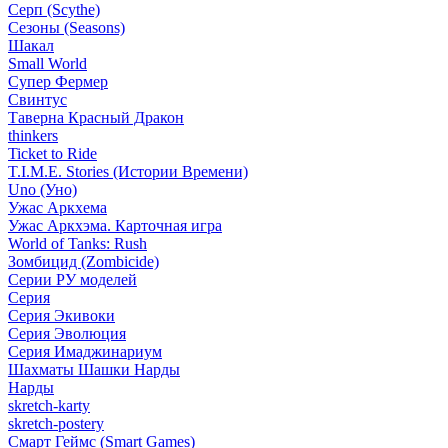
Серп (Scythe)
Сезоны (Seasons)
Шакал
Small World
Супер Фермер
Свинтус
Таверна Красный Дракон
thinkers
Ticket to Ride
T.I.M.E. Stories (Истории Времени)
Uno (Уно)
Ужас Аркхема
Ужас Аркхэма. Карточная игра
World of Tanks: Rush
Зомбицид (Zombicide)
Серии РУ моделей
Серия
Серия Экивоки
Серия Эволюция
Серия Имаджинариум
Шахматы Шашки Нарды
Нарды
skretch-karty
skretch-postery
Смарт Геймс (Smart Games)