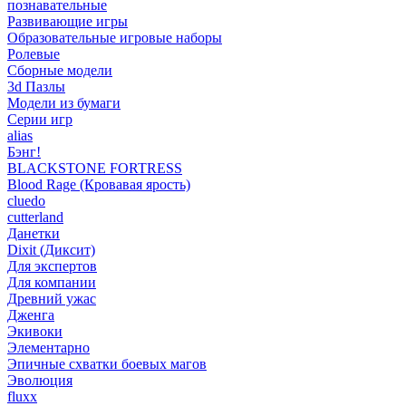
познавательные
Развивающие игры
Образовательные игровые наборы
Ролевые
Сборные модели
3d Пазлы
Модели из бумаги
Серии игр
alias
Бэнг!
BLACKSTONE FORTRESS
Blood Rage (Кровавая ярость)
cluedo
cutterland
Данетки
Dixit (Диксит)
Для экспертов
Для компании
Древний ужас
Дженга
Экивоки
Элементарно
Эпичные схватки боевых магов
Эволюция
fluxx