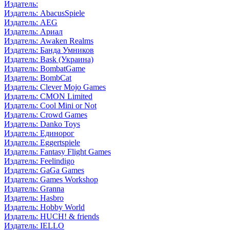
Издатель:
Издатель: AbacusSpiele
Издатель: AEG
Издатель: Ариал
Издатель: Awaken Realms
Издатель: Банда Умников
Издатель: Bask (Украина)
Издатель: BombatGame
Издатель: BombCat
Издатель: Clever Mojo Games
Издатель: CMON Limited
Издатель: Cool Mini or Not
Издатель: Crowd Games
Издатель: Danko Toys
Издатель: Единорог
Издатель: Eggertspiele
Издатель: Fantasy Flight Games
Издатель: Feelindigo
Издатель: GaGa Games
Издатель: Games Workshop
Издатель: Granna
Издатель: Hasbro
Издатель: Hobby World
Издатель: HUCH! & friends
Издатель: IELLO