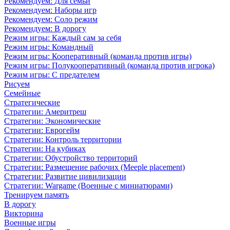
Рекомендуем: Для семьи
Рекомендуем: Наборы игр
Рекомендуем: Соло режим
Рекомендуем: В дорогу
Режим игры: Каждый сам за себя
Режим игры: Командный
Режим игры: Кооперативный (команда против игры)
Режим игры: Полукооперативный (команда против игрока)
Режим игры: С предателем
Рисуем
Семейные
Стратегические
Стратегии: Америтреш
Стратегии: Экономические
Стратегии: Еврогейм
Стратегии: Контроль территории
Стратегии: На кубиках
Стратегии: Обустройство территорий
Стратегии: Размещение рабочих (Meeple placement)
Стратегии: Развитие цивилизации
Стратегии: Wargame (Военные с миниатюрами)
Тренируем память
В дорогу
Викторина
Военные игры