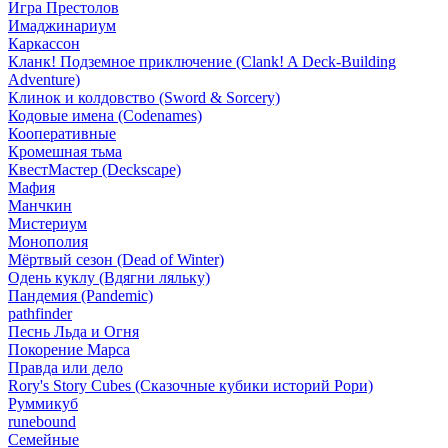
Игра Престолов
Имаджинариум
Каркассон
Кланк! Подземное приключение (Clank! A Deck-Building
Adventure)
Клинок и колдовство (Sword & Sorcery)
Кодовые имена (Codenames)
Кооперативные
Кромешная тьма
КвестМастер (Deckscape)
Мафия
Манчкин
Мистериум
Монополия
Мёртвый сезон (Dead of Winter)
Одень куклу (Вдягни ляльку)
Пандемия (Pandemic)
pathfinder
Песнь Льда и Огня
Покорение Марса
Правда или дело
Rory's Story Cubes (Сказочные кубики историй Рори)
Руммикуб
runebound
Семейные