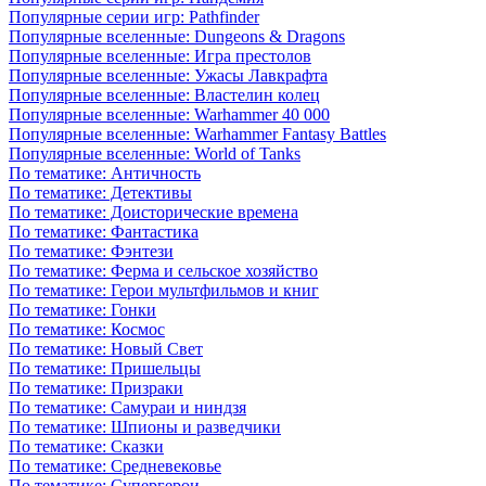
Популярные серии игр: Pathfinder
Популярные вселенные: Dungeons & Dragons
Популярные вселенные: Игра престолов
Популярные вселенные: Ужасы Лавкрафта
Популярные вселенные: Властелин колец
Популярные вселенные: Warhammer 40 000
Популярные вселенные: Warhammer Fantasy Battles
Популярные вселенные: World of Tanks
По тематике: Античность
По тематике: Детективы
По тематике: Доисторические времена
По тематике: Фантастика
По тематике: Фэнтези
По тематике: Ферма и сельское хозяйство
По тематике: Герои мультфильмов и книг
По тематике: Гонки
По тематике: Космос
По тематике: Новый Свет
По тематике: Пришельцы
По тематике: Призраки
По тематике: Самураи и ниндзя
По тематике: Шпионы и разведчики
По тематике: Сказки
По тематике: Средневековье
По тематике: Супергерои