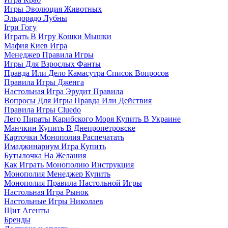
Игры Эволюция Животных
Эльдорадо Лубны
Ігри Гогу
Играть В Игру Кошки Мышки
Мафия Киев Игра
Менеджер Правила Игры
Игры Для Взрослых Фанты
Правда Или Дело Камасутра Список Вопросов
Правила Игры Дженга
Настольная Игра Эрудит Правила
Вопросы Для Игры Правда Или Действия
Правила Игры Cluedo
Лего Пираты Карибского Моря Купить В Украине
Манчкин Купить В Днепропетровске
Карточки Монополия Распечатать
Имаджинариум Игра Купить
Бутылочка На Желания
Как Играть Монополию Инструкция
Монополия Менеджер Купить
Монополия Правила Настольной Игры
Настольная Игра Рынок
Настольные Игры Николаев
Щит Агенты
Бренды