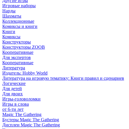
Другие игры
Игровые наборы
Нарды
Шахматы
Коллекционные
Комиксы и книги
Книги
Комиксы
Конструкторы
Конструкторы ZOOB
Кооперативные
Для экспертов
Кооперативные
Литература
Издатель: Hobby World
Литература на игровую тематику: Книги правил и сценариев
Логические
Для детей
Для двоих
Игры-головоломки
Игры в слова
от 6-ти лет
Magic The Gathering
Бустеры Magic The Gathering
Дисплеи Magic The Gathering