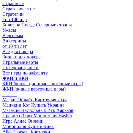
Страшные
Стратегические
Стратегии
Топ 100 игр
Билет на Поезд: Северные страны
Ужасы
Варгеймы
Викторины
от 10-ти лет
Все для покера
Фишки для покера
Игральные карты
Покерные фишки
Все игры по алфавиту
ЖКИ и ККИ
ККИ (коллекционные карточные игры)
ЖКИ (живые карточные игры)
______
Мафия Онлайн Карточная Игра
Манчкин Кот Купить Украина
Магазин Настольных Игр Харьков
Правила Игры Монополия Hasbro
Игра Алиас Онлайн
Монополия Купить Киев
Alias Скачать Карточки