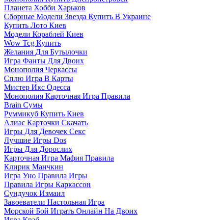
Планета Хобби Харьков
Сборные Модели Звезда Купить В Украине
Купить Лото Киев
Модели Кораблей Киев
Wow Tcg Купить
Желания Для Бутылочки
Игра Фанты Для Двоих
Монополия Черкассы
Сплю Игра В Карты
Мистер Икс Одесса
Монополия Карточная Игра Правила
Brain Сумы
Руммикуб Купить Киев
Алиас Карточки Скачать
Игры Для Девочек Секс
Лучшие Игры Dos
Игры Для Дорослих
Карточная Игра Мафия Правила
Клирик Манчкин
Игра Уно Правила Игры
Правила Игры Каркассон
Сундучок Измаил
Завоеватели Настольная Игра
Морской Бой Играть Онлайн На Двоих
Игра Краб