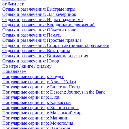
от 6-ти лет
Отдых и развлечения: Быстрые игры
Отдых и развлечения: Для вечеринок
Отдых и развлечения: Игры с заданиями
Отдых и развлечения: Координация движений
Отдых и развлечения: Обьясни слово
Отдых и развлечения: Память
Отдых и развлечения: Простые правила
Отдых и развлечения: Спорт и активный образ жизни
Отдых и развлечения: Викторины
Отдых и развлечения: Внимание и реакция
Отдых и развлечения: Юмор
По игре / книге / фильму
Показываем
Популярные серии игр: 7 чудес
Популярные серии игр: Алиас (Alias)
Популярные серии игр: Билет на Поезд
Популярные серии игр: Descent: Journeys in the Dark
Популярные серии игр: Dixit
Популярные серии игр: Каркассон
Популярные серии игр: Колонизаторы
Популярные серии игр: Маленький мир
Популярные серии игр: Манчкин
Популярные серии игр: Монополия
Популярные серии игр: Пандемия