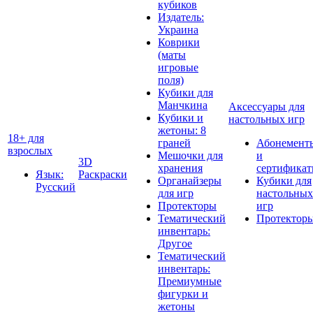
кубиков
Издатель:
Украина
Коврики
(маты
игровые
поля)
Кубики для
Манчкина
Аксессуары для
Кубики и
настольных игр
жетоны: 8
18+ для
граней
Абонемент
взрослых
Мешочки для
и
3D
хранения
сертифика
Язык:
Раскраски
Органайзеры
Кубики для
Русский
для игр
настольных
Протекторы
игр
Тематический
Протектор
инвентарь:
Другое
Тематический
инвентарь:
Премиумные
фигурки и
жетоны