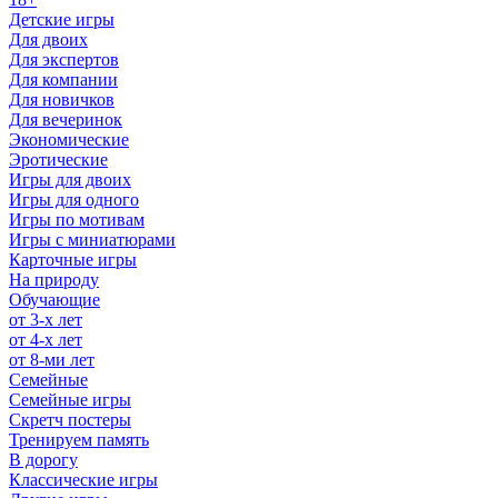
Детские игры
Для двоих
Для экспертов
Для компании
Для новичков
Для вечеринок
Экономические
Эротические
Игры для двоих
Игры для одного
Игры по мотивам
Игры с миниатюрами
Карточные игры
На природу
Обучающие
от 3-х лет
от 4-х лет
от 8-ми лет
Семейные
Семейные игры
Скретч постеры
Тренируем память
В дорогу
Классические игры