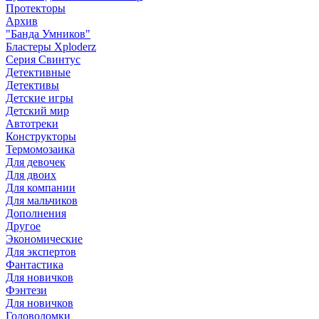
Протекторы
Архив
"Банда Умников"
Бластеры Xploderz
Cерия Свинтус
Детективные
Детективы
Детские игры
Детский мир
Автотреки
Конструкторы
Термомозаика
Для девочек
Для двоих
Для компании
Для мальчиков
Дополнения
Другое
Экономические
Для экспертов
Фантастика
Для новичков
Фэнтези
Для новичков
Головоломки