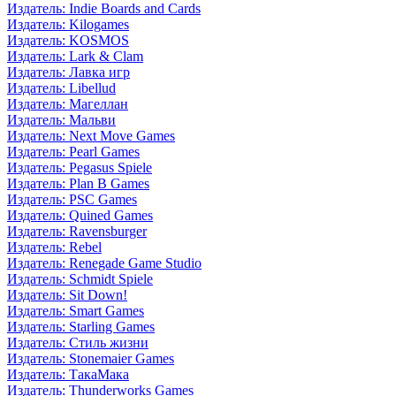
Издатель: Indie Boards and Cards
Издатель: Kilogames
Издатель: KOSMOS
Издатель: Lark & Clam
Издатель: Лавка игр
Издатель: Libellud
Издатель: Магеллан
Издатель: Мальви
Издатель: Next Move Games
Издатель: Pearl Games
Издатель: Pegasus Spiele
Издатель: Plan B Games
Издатель: PSC Games
Издатель: Quined Games
Издатель: Ravensburger
Издатель: Rebel
Издатель: Renegade Game Studio
Издатель: Schmidt Spiele
Издатель: Sit Down!
Издатель: Smart Games
Издатель: Starling Games
Издатель: Стиль жизни
Издатель: Stonemaier Games
Издатель: ТакаМака
Издатель: Thunderworks Games