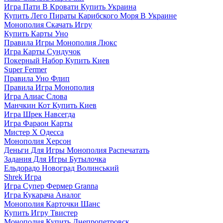
Игра Пати В Кровати Купить Украина
Купить Лего Пираты Карибского Моря В Украине
Монополия Скачать Игру
Купить Карты Уно
Правила Игры Монополия Люкс
Игра Карты Сундучок
Покерный Набор Купить Киев
Super Fermer
Правила Уно Флип
Правила Игра Монополия
Игра Алиас Слова
Манчкин Кот Купить Киев
Игра Шрек Навсегда
Игра Фараон Карты
Мистер Х Одесса
Монополия Херсон
Деньги Для Игры Монополия Распечатать
Задания Для Игры Бутылочка
Ельдорадо Новоград Волинський
Shrek Игра
Игра Супер Фермер Granna
Игра Кукарача Аналог
Монополия Карточки Шанс
Купить Игру Твистер
Монополия Купить Днепропетровск