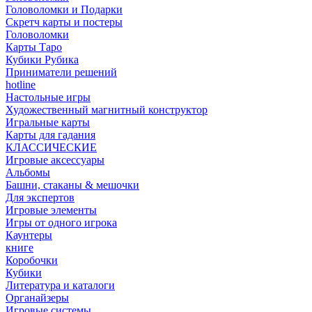
Головоломки и Подарки
Cкретч карты и постеры
Головоломки
Карты Таро
Кубики Рубика
Приниматели решений
hotline
Настольные игры
Художественный магнитный конструктор
Игральные карты
Карты для гадания
КЛАССИЧЕСКИЕ
Игровые аксессуары
Альбомы
Башни, стаканы & мешочки
Для экспертов
Игровые элементы
Игры от одного игрока
Каунтеры
книге
Коробочки
Кубики
Литература и каталоги
Органайзеры
Игровые системы