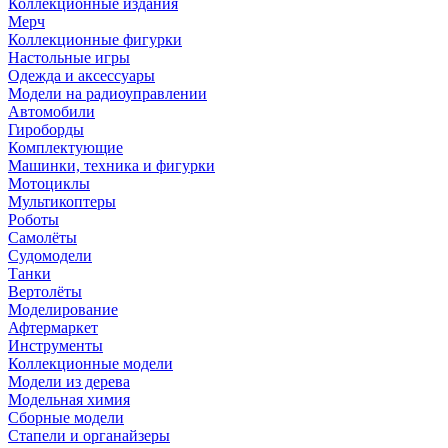
Коллекционные издания
Мерч
Коллекционные фигурки
Настольные игры
Одежда и аксессуары
Модели на радиоуправлении
Автомобили
Гироборды
Комплектующие
Машинки, техника и фигурки
Мотоциклы
Мультикоптеры
Роботы
Самолёты
Судомодели
Танки
Вертолёты
Моделирование
Афтермаркет
Инструменты
Коллекционные модели
Модели из дерева
Модельная химия
Сборные модели
Стапели и органайзеры