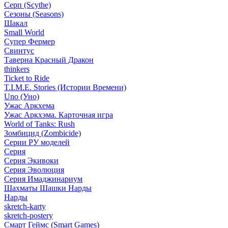
Серп (Scythe)
Сезоны (Seasons)
Шакал
Small World
Супер Фермер
Свинтус
Таверна Красный Дракон
thinkers
Ticket to Ride
T.I.M.E. Stories (Истории Времени)
Uno (Уно)
Ужас Аркхема
Ужас Аркхэма. Карточная игра
World of Tanks: Rush
Зомбицид (Zombicide)
Серии РУ моделей
Серия
Серия Экивоки
Серия Эволюция
Серия Имаджинариум
Шахматы Шашки Нарды
Нарды
skretch-karty
skretch-postery
Смарт Геймс (Smart Games)