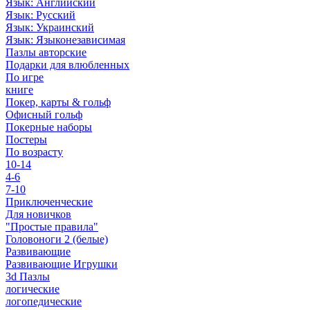
Язык: Английский
Язык: Русский
Язык: Украинский
Язык: Языконезависимая
Пазлы авторские
Подарки для влюбленных
По игре
книге
Покер, карты & гольф
Офисный гольф
Покерные наборы
Постеры
По возрасту
10-14
4-6
7-10
Приключенческие
Для новичков
"Простые правила"
Головоноги 2 (белые)
Развивающие
Развивающие Игрушки
3d Пазлы
логические
логопедические