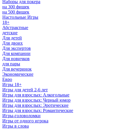
Наборы для покера
на 300 фишек
на 500 фишек
Настольные Игры
18+
Абстрактные
детские
Для детей
Для двоих
Для экспертов
Для компании
Для новичков
для пары
Для вечеринок
Экономические
Евро
Игры 18+
Игры для детей 2-6 лет
Игры для взрослых: Алкогольные
Игры для взрослых: Черный юмор
Игры для взрослых: Эротические
Игры для взрослых: Романтические
Игры-головоломки
Игры от одного игрока
Игры в слова