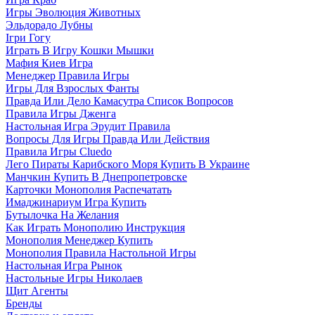
Игры Эволюция Животных
Эльдорадо Лубны
Ігри Гогу
Играть В Игру Кошки Мышки
Мафия Киев Игра
Менеджер Правила Игры
Игры Для Взрослых Фанты
Правда Или Дело Камасутра Список Вопросов
Правила Игры Дженга
Настольная Игра Эрудит Правила
Вопросы Для Игры Правда Или Действия
Правила Игры Cluedo
Лего Пираты Карибского Моря Купить В Украине
Манчкин Купить В Днепропетровске
Карточки Монополия Распечатать
Имаджинариум Игра Купить
Бутылочка На Желания
Как Играть Монополию Инструкция
Монополия Менеджер Купить
Монополия Правила Настольной Игры
Настольная Игра Рынок
Настольные Игры Николаев
Щит Агенты
Бренды