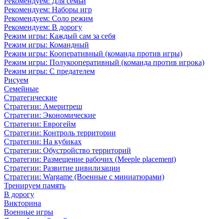
Рекомендуем: Для семьи
Рекомендуем: Наборы игр
Рекомендуем: Соло режим
Рекомендуем: В дорогу
Режим игры: Каждый сам за себя
Режим игры: Командный
Режим игры: Кооперативный (команда против игры)
Режим игры: Полукооперативный (команда против игрока)
Режим игры: С предателем
Рисуем
Семейные
Стратегические
Стратегии: Америтреш
Стратегии: Экономические
Стратегии: Еврогейм
Стратегии: Контроль территории
Стратегии: На кубиках
Стратегии: Обустройство территорий
Стратегии: Размещение рабочих (Meeple placement)
Стратегии: Развитие цивилизации
Стратегии: Wargame (Военные с миниатюрами)
Тренируем память
В дорогу
Викторина
Военные игры