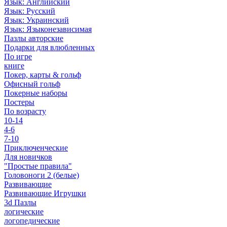
Язык: Английский
Язык: Русский
Язык: Украинский
Язык: Языконезависимая
Пазлы авторские
Подарки для влюбленных
По игре
книге
Покер, карты & гольф
Офисный гольф
Покерные наборы
Постеры
По возрасту
10-14
4-6
7-10
Приключенческие
Для новичков
"Простые правила"
Головоноги 2 (белые)
Развивающие
Развивающие Игрушки
3d Пазлы
логические
логопедические