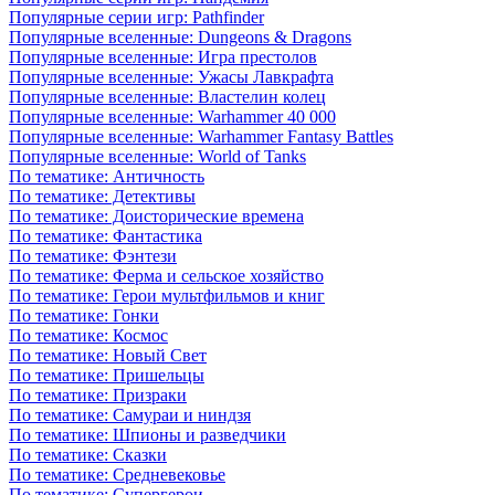
Популярные серии игр: Pathfinder
Популярные вселенные: Dungeons & Dragons
Популярные вселенные: Игра престолов
Популярные вселенные: Ужасы Лавкрафта
Популярные вселенные: Властелин колец
Популярные вселенные: Warhammer 40 000
Популярные вселенные: Warhammer Fantasy Battles
Популярные вселенные: World of Tanks
По тематике: Античность
По тематике: Детективы
По тематике: Доисторические времена
По тематике: Фантастика
По тематике: Фэнтези
По тематике: Ферма и сельское хозяйство
По тематике: Герои мультфильмов и книг
По тематике: Гонки
По тематике: Космос
По тематике: Новый Свет
По тематике: Пришельцы
По тематике: Призраки
По тематике: Самураи и ниндзя
По тематике: Шпионы и разведчики
По тематике: Сказки
По тематике: Средневековье
По тематике: Супергерои