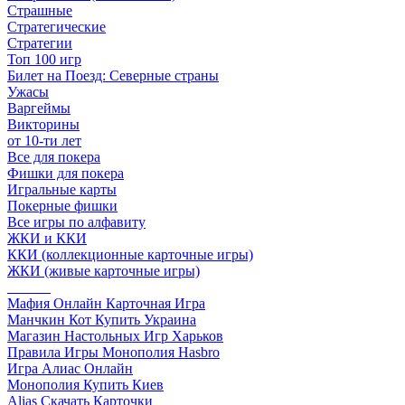
Страшные
Стратегические
Стратегии
Топ 100 игр
Билет на Поезд: Северные страны
Ужасы
Варгеймы
Викторины
от 10-ти лет
Все для покера
Фишки для покера
Игральные карты
Покерные фишки
Все игры по алфавиту
ЖКИ и ККИ
ККИ (коллекционные карточные игры)
ЖКИ (живые карточные игры)
______
Мафия Онлайн Карточная Игра
Манчкин Кот Купить Украина
Магазин Настольных Игр Харьков
Правила Игры Монополия Hasbro
Игра Алиас Онлайн
Монополия Купить Киев
Alias Скачать Карточки