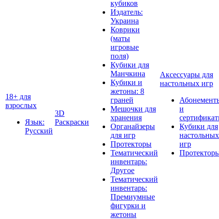
кубиков
Издатель:
Украина
Коврики
(маты
игровые
поля)
Кубики для
Манчкина
Аксессуары для
Кубики и
настольных игр
жетоны: 8
18+ для
граней
Абонемент
взрослых
Мешочки для
и
3D
хранения
сертифика
Язык:
Раскраски
Органайзеры
Кубики для
Русский
для игр
настольных
Протекторы
игр
Тематический
Протектор
инвентарь:
Другое
Тематический
инвентарь:
Премиумные
фигурки и
жетоны