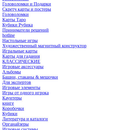
Головоломки и Подарки
Cкретч карты и постеры
Головоломки
Карты Таро
Кубики Рубика
Приниматели решений
hotline
Настольные игры
Художественный магнитный конструктор
Игральные карты
Карты для гадания
КЛАССИЧЕСКИЕ
Игровые аксессуары
Альбомы
Башни, стаканы & мешочки
Для экспертов
Игровые элементы
Игры от одного игрока
Каунтеры
книге
Коробочки
Кубики
Литература и каталоги
Органайзеры
Игровые системы