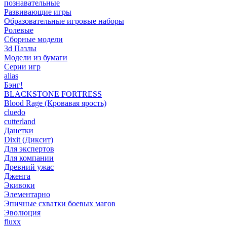
познавательные
Развивающие игры
Образовательные игровые наборы
Ролевые
Сборные модели
3d Пазлы
Модели из бумаги
Серии игр
alias
Бэнг!
BLACKSTONE FORTRESS
Blood Rage (Кровавая ярость)
cluedo
cutterland
Данетки
Dixit (Диксит)
Для экспертов
Для компании
Древний ужас
Дженга
Экивоки
Элементарно
Эпичные схватки боевых магов
Эволюция
fluxx