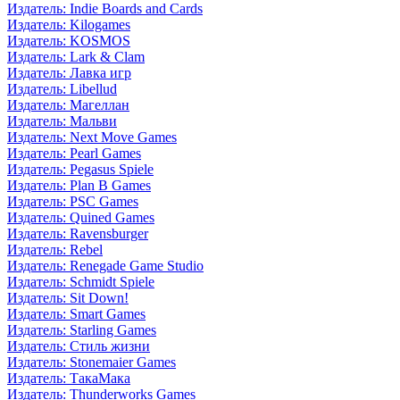
Издатель: Indie Boards and Cards
Издатель: Kilogames
Издатель: KOSMOS
Издатель: Lark & Clam
Издатель: Лавка игр
Издатель: Libellud
Издатель: Магеллан
Издатель: Мальви
Издатель: Next Move Games
Издатель: Pearl Games
Издатель: Pegasus Spiele
Издатель: Plan B Games
Издатель: PSC Games
Издатель: Quined Games
Издатель: Ravensburger
Издатель: Rebel
Издатель: Renegade Game Studio
Издатель: Schmidt Spiele
Издатель: Sit Down!
Издатель: Smart Games
Издатель: Starling Games
Издатель: Стиль жизни
Издатель: Stonemaier Games
Издатель: ТакаМака
Издатель: Thunderworks Games