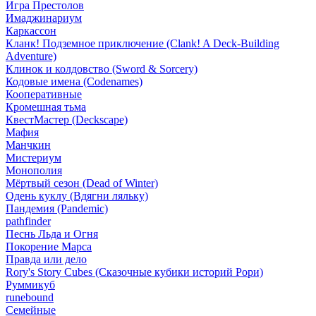
Игра Престолов
Имаджинариум
Каркассон
Кланк! Подземное приключение (Clank! A Deck-Building
Adventure)
Клинок и колдовство (Sword & Sorcery)
Кодовые имена (Codenames)
Кооперативные
Кромешная тьма
КвестМастер (Deckscape)
Мафия
Манчкин
Мистериум
Монополия
Мёртвый сезон (Dead of Winter)
Одень куклу (Вдягни ляльку)
Пандемия (Pandemic)
pathfinder
Песнь Льда и Огня
Покорение Марса
Правда или дело
Rory's Story Cubes (Сказочные кубики историй Рори)
Руммикуб
runebound
Семейные