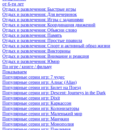
от 6-ти лет
Отдых и развлечения: Быстрые игры
Отдых и развлечения: Для вечеринок
Отдых и развлечения: Игры с заданиями
Отдых и развлечения: Координация движений
Отдых и развлечения: Обьясни слово
Отдых и развлечения: Память
Отдых и развлечения: Простые правила
Отдых и развлечения: Спорт и активный образ жизни
Отдых и развлечения: Викторины
Отдых и развлечения: Внимание и реакция
Отдых и развлечения: Юмор
По игре / книге / фильму
Показываем
Популярные серии игр: 7 чудес
Популярные серии игр: Алиас (Alias)
Популярные серии игр: Билет на Поезд
Популярные серии игр: Descent: Journeys in the Dark
Популярные серии игр: Dixit
Популярные серии игр: Каркассон
Популярные серии игр: Колонизаторы
Популярные серии игр: Маленький мир
Популярные серии игр: Манчкин
Популярные серии игр: Монополия
Популярные серии игр: Пандемия