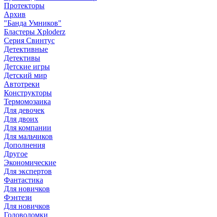
Протекторы
Архив
"Банда Умников"
Бластеры Xploderz
Cерия Свинтус
Детективные
Детективы
Детские игры
Детский мир
Автотреки
Конструкторы
Термомозаика
Для девочек
Для двоих
Для компании
Для мальчиков
Дополнения
Другое
Экономические
Для экспертов
Фантастика
Для новичков
Фэнтези
Для новичков
Головоломки