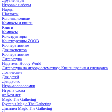
Другие игры
Игровые наборы
Нарды
Шахматы
Коллекционные
Комиксы и книги
Книги
Комиксы
Конструкторы
Конструкторы ZOOB
Кооперативные
Для экспертов
Кооперативные
Литература
Издатель: Hobby World
Литература на игровую тематику: Книги правил и сценариев
Логические
Для детей
Для двоих
Игры-головоломки
Игры в слова
от 6-ти лет
Magic The Gathering
Бустеры Magic The Gathering
Дисплеи Magic The Gathering