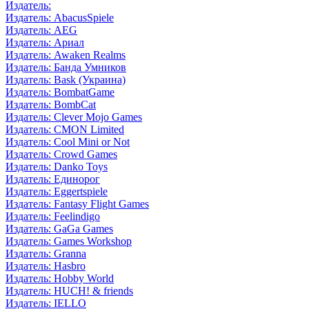
Издатель:
Издатель: AbacusSpiele
Издатель: AEG
Издатель: Ариал
Издатель: Awaken Realms
Издатель: Банда Умников
Издатель: Bask (Украина)
Издатель: BombatGame
Издатель: BombCat
Издатель: Clever Mojo Games
Издатель: CMON Limited
Издатель: Cool Mini or Not
Издатель: Crowd Games
Издатель: Danko Toys
Издатель: Единорог
Издатель: Eggertspiele
Издатель: Fantasy Flight Games
Издатель: Feelindigo
Издатель: GaGa Games
Издатель: Games Workshop
Издатель: Granna
Издатель: Hasbro
Издатель: Hobby World
Издатель: HUCH! & friends
Издатель: IELLO