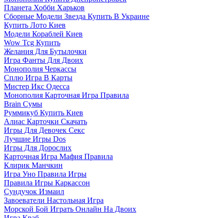
Планета Хобби Харьков
Сборные Модели Звезда Купить В Украине
Купить Лото Киев
Модели Кораблей Киев
Wow Tcg Купить
Желания Для Бутылочки
Игра Фанты Для Двоих
Монополия Черкассы
Сплю Игра В Карты
Мистер Икс Одесса
Монополия Карточная Игра Правила
Brain Сумы
Руммикуб Купить Киев
Алиас Карточки Скачать
Игры Для Девочек Секс
Лучшие Игры Dos
Игры Для Дорослих
Карточная Игра Мафия Правила
Клирик Манчкин
Игра Уно Правила Игры
Правила Игры Каркассон
Сундучок Измаил
Завоеватели Настольная Игра
Морской Бой Играть Онлайн На Двоих
Игра Краб