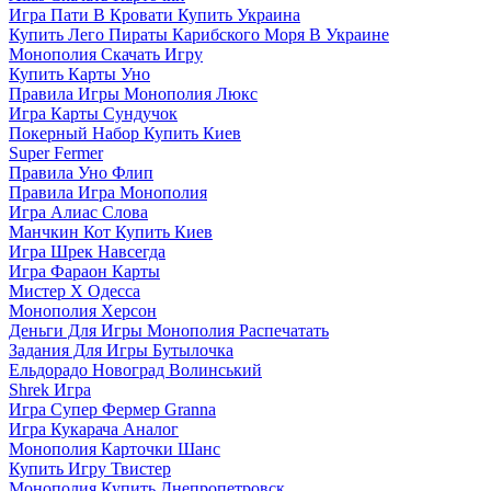
Игра Пати В Кровати Купить Украина
Купить Лего Пираты Карибского Моря В Украине
Монополия Скачать Игру
Купить Карты Уно
Правила Игры Монополия Люкс
Игра Карты Сундучок
Покерный Набор Купить Киев
Super Fermer
Правила Уно Флип
Правила Игра Монополия
Игра Алиас Слова
Манчкин Кот Купить Киев
Игра Шрек Навсегда
Игра Фараон Карты
Мистер Х Одесса
Монополия Херсон
Деньги Для Игры Монополия Распечатать
Задания Для Игры Бутылочка
Ельдорадо Новоград Волинський
Shrek Игра
Игра Супер Фермер Granna
Игра Кукарача Аналог
Монополия Карточки Шанс
Купить Игру Твистер
Монополия Купить Днепропетровск