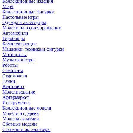
Коллекционные издания
Мерч
Коллекционные фигурки
Настольные игры
Одежда и аксессуары
Модели на радиоуправлении
Автомобили
Гироборды
Комплектующие
Машинки, техника и фигурки
Мотоциклы
Мультикоптеры
Роботы
Самолёты
Судомодели
Танки
Вертолёты
Моделирование
Афтермаркет
Инструменты
Коллекционные модели
Модели из дерева
Модельная химия
Сборные модели
Стапели и органайзеры