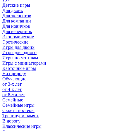
Детские игры
Для двоих
Для экспертов
Для компании
Для новичков
Для вечеринок
Экономические
Эротические
Игры для двоих
Игры для одного
Игры по мотивам
Игры с миниатюрами
Карточные игры
На природу
Обучающие
от 3-х лет
от 4-х лет
от 8-ми лет
Семейные
Семейные игры
Скретч постеры
Тренируем память
В дорогу
Классические игры