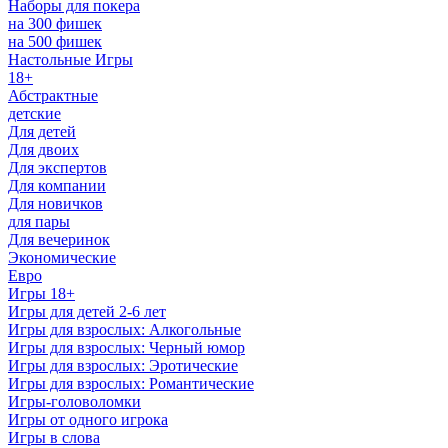
Наборы для покера
на 300 фишек
на 500 фишек
Настольные Игры
18+
Абстрактные
детские
Для детей
Для двоих
Для экспертов
Для компании
Для новичков
для пары
Для вечеринок
Экономические
Евро
Игры 18+
Игры для детей 2-6 лет
Игры для взрослых: Алкогольные
Игры для взрослых: Черный юмор
Игры для взрослых: Эротические
Игры для взрослых: Романтические
Игры-головоломки
Игры от одного игрока
Игры в слова