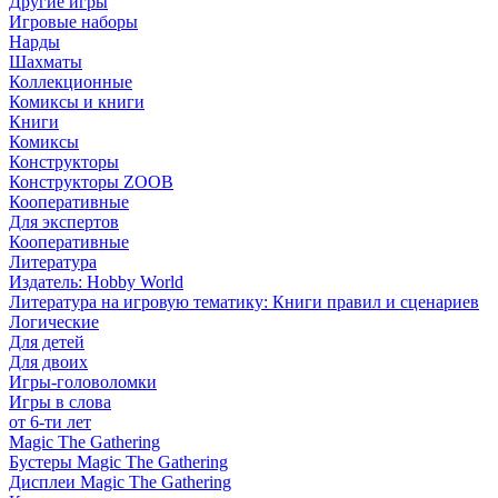
Другие игры
Игровые наборы
Нарды
Шахматы
Коллекционные
Комиксы и книги
Книги
Комиксы
Конструкторы
Конструкторы ZOOB
Кооперативные
Для экспертов
Кооперативные
Литература
Издатель: Hobby World
Литература на игровую тематику: Книги правил и сценариев
Логические
Для детей
Для двоих
Игры-головоломки
Игры в слова
от 6-ти лет
Magic The Gathering
Бустеры Magic The Gathering
Дисплеи Magic The Gathering