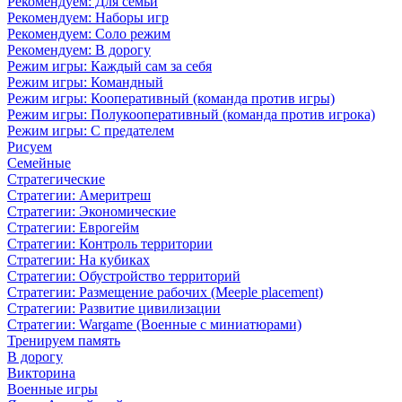
Рекомендуем: Для семьи
Рекомендуем: Наборы игр
Рекомендуем: Соло режим
Рекомендуем: В дорогу
Режим игры: Каждый сам за себя
Режим игры: Командный
Режим игры: Кооперативный (команда против игры)
Режим игры: Полукооперативный (команда против игрока)
Режим игры: С предателем
Рисуем
Семейные
Стратегические
Стратегии: Америтреш
Стратегии: Экономические
Стратегии: Еврогейм
Стратегии: Контроль территории
Стратегии: На кубиках
Стратегии: Обустройство территорий
Стратегии: Размещение рабочих (Meeple placement)
Стратегии: Развитие цивилизации
Стратегии: Wargame (Военные с миниатюрами)
Тренируем память
В дорогу
Викторина
Военные игры