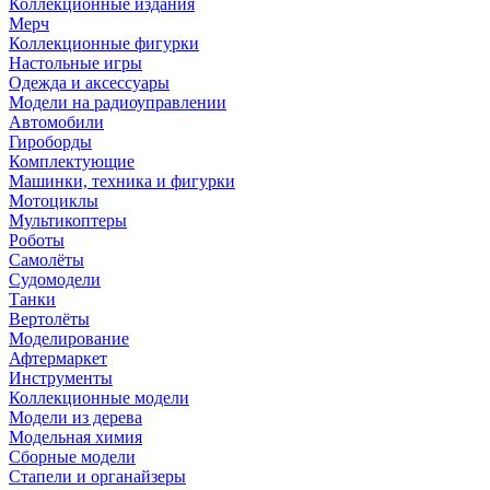
Коллекционные издания
Мерч
Коллекционные фигурки
Настольные игры
Одежда и аксессуары
Модели на радиоуправлении
Автомобили
Гироборды
Комплектующие
Машинки, техника и фигурки
Мотоциклы
Мультикоптеры
Роботы
Самолёты
Судомодели
Танки
Вертолёты
Моделирование
Афтермаркет
Инструменты
Коллекционные модели
Модели из дерева
Модельная химия
Сборные модели
Стапели и органайзеры