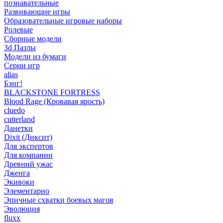
познавательные
Развивающие игры
Образовательные игровые наборы
Ролевые
Сборные модели
3d Пазлы
Модели из бумаги
Серии игр
alias
Бэнг!
BLACKSTONE FORTRESS
Blood Rage (Кровавая ярость)
cluedo
cutterland
Данетки
Dixit (Диксит)
Для экспертов
Для компании
Древний ужас
Дженга
Экивоки
Элементарно
Эпичные схватки боевых магов
Эволюция
fluxx