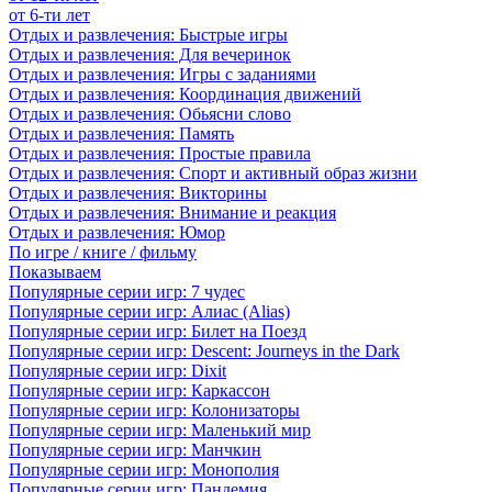
от 6-ти лет
Отдых и развлечения: Быстрые игры
Отдых и развлечения: Для вечеринок
Отдых и развлечения: Игры с заданиями
Отдых и развлечения: Координация движений
Отдых и развлечения: Обьясни слово
Отдых и развлечения: Память
Отдых и развлечения: Простые правила
Отдых и развлечения: Спорт и активный образ жизни
Отдых и развлечения: Викторины
Отдых и развлечения: Внимание и реакция
Отдых и развлечения: Юмор
По игре / книге / фильму
Показываем
Популярные серии игр: 7 чудес
Популярные серии игр: Алиас (Alias)
Популярные серии игр: Билет на Поезд
Популярные серии игр: Descent: Journeys in the Dark
Популярные серии игр: Dixit
Популярные серии игр: Каркассон
Популярные серии игр: Колонизаторы
Популярные серии игр: Маленький мир
Популярные серии игр: Манчкин
Популярные серии игр: Монополия
Популярные серии игр: Пандемия