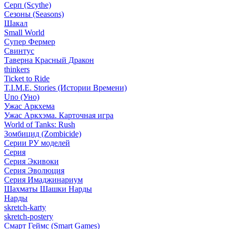
Серп (Scythe)
Сезоны (Seasons)
Шакал
Small World
Супер Фермер
Свинтус
Таверна Красный Дракон
thinkers
Ticket to Ride
T.I.M.E. Stories (Истории Времени)
Uno (Уно)
Ужас Аркхема
Ужас Аркхэма. Карточная игра
World of Tanks: Rush
Зомбицид (Zombicide)
Серии РУ моделей
Серия
Серия Экивоки
Серия Эволюция
Серия Имаджинариум
Шахматы Шашки Нарды
Нарды
skretch-karty
skretch-postery
Смарт Геймс (Smart Games)