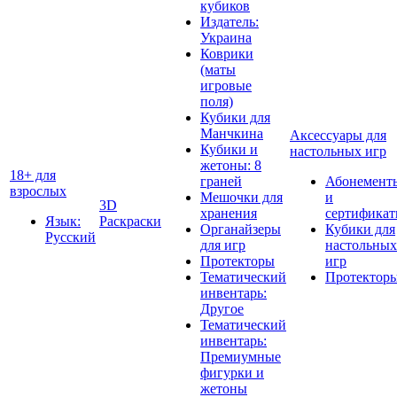
кубиков
Издатель:
Украина
Коврики
(маты
игровые
поля)
Кубики для
Манчкина
Аксессуары для
Кубики и
настольных игр
жетоны: 8
18+ для
граней
Абонемент
взрослых
Мешочки для
и
3D
хранения
сертифика
Язык:
Раскраски
Органайзеры
Кубики для
Русский
для игр
настольных
Протекторы
игр
Тематический
Протектор
инвентарь:
Другое
Тематический
инвентарь:
Премиумные
фигурки и
жетоны