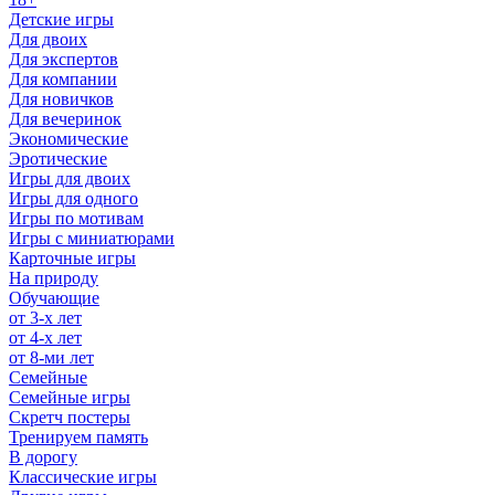
Детские игры
Для двоих
Для экспертов
Для компании
Для новичков
Для вечеринок
Экономические
Эротические
Игры для двоих
Игры для одного
Игры по мотивам
Игры с миниатюрами
Карточные игры
На природу
Обучающие
от 3-х лет
от 4-х лет
от 8-ми лет
Семейные
Семейные игры
Скретч постеры
Тренируем память
В дорогу
Классические игры