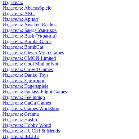
Издатель:
Издатель: AbacusSpiele
Издатель: AEG
Издатель: Ариал
Издатель: Awaken Realms
Издатель: Банда Умников
Издатель: Bask (Украина)
Издатель: BombatGame
Издатель: BombCat
Издатель: Clever Mojo Games
Издатель: CMON Limited
Издатель: Cool Mini or Not
Издатель: Crowd Games
Издатель: Danko Toys
Издатель: Единорог
Издатель: Eggertspiele
Издатель: Fantasy Flight Games
Издатель: Feelindigo
Издатель: GaGa Games
Издатель: Games Workshop
Издатель: Granna
Издатель: Hasbro
Издатель: Hobby World
Издатель: HUCH! & friends
Издатель: IELLO