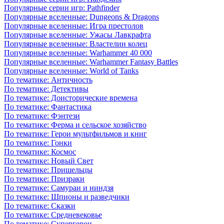
Популярные серии игр: Pathfinder
Популярные вселенные: Dungeons & Dragons
Популярные вселенные: Игра престолов
Популярные вселенные: Ужасы Лавкрафта
Популярные вселенные: Властелин колец
Популярные вселенные: Warhammer 40 000
Популярные вселенные: Warhammer Fantasy Battles
Популярные вселенные: World of Tanks
По тематике: Античность
По тематике: Детективы
По тематике: Доисторические времена
По тематике: Фантастика
По тематике: Фэнтези
По тематике: Ферма и сельское хозяйство
По тематике: Герои мультфильмов и книг
По тематике: Гонки
По тематике: Космос
По тематике: Новый Свет
По тематике: Пришельцы
По тематике: Призраки
По тематике: Самураи и ниндзя
По тематике: Шпионы и разведчики
По тематике: Сказки
По тематике: Средневековье
По тематике: Супергерои