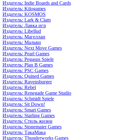
Издатель: Indie Boards and Cards
Издатель: Kilogames
Издатель: KOSMOS
Издатель: Lark & Clam
Издатель: Лавка игр
Издатель: Libellud
Издатель: Магеллан
Издатель: Мальви
Издатель: Next Move Games
Издатель: Pearl Games
Издатель: Pegasus Spiele
Издатель: Plan B Games
Издатель: PSC Games
Издатель: Quined Games
Издатель: Ravensburger
Издатель: Rebel
Издатель: Renegade Game Studio
Издатель: Schmidt Spiele
Издатель: Sit Down!
Издатель: Smart Games
Издатель: Starling Games
Издатель: Стиль жизни
Издатель: Stonemaier Games
Издатель: ТакаМака
Издатель: Thunderworks Games