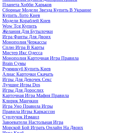
Планета Хобби Харьков
Сборные Модели Звезда Купить В Украине
Купить Лото Киев
Модели Кораблей Киев
Wow Tcg Купить
Желания Для Бутылочки
Игра Фанты Для Двоих
Монополия Черкассы
Сплю Игра В Карты
Мистер Икс Одесса
Монополия Карточная Игра Правила
Brain Сумы
Руммикуб Купить Киев
Алиас Карточки Скачать
Игры Для Девочек Секс
Лучшие Игры Dos
Игры Для Дорослих
Карточная Игра Мафия Правила
Клирик Манчкин
Игра Уно Правила Игры
Правила Игры Каркассон
Сундучок Измаил
Завоеватели Настольная Игра
Морской Бой Играть Онлайн На Двоих
Игра Краб