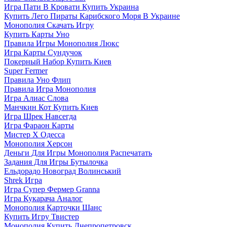
Игра Пати В Кровати Купить Украина
Купить Лего Пираты Карибского Моря В Украине
Монополия Скачать Игру
Купить Карты Уно
Правила Игры Монополия Люкс
Игра Карты Сундучок
Покерный Набор Купить Киев
Super Fermer
Правила Уно Флип
Правила Игра Монополия
Игра Алиас Слова
Манчкин Кот Купить Киев
Игра Шрек Навсегда
Игра Фараон Карты
Мистер Х Одесса
Монополия Херсон
Деньги Для Игры Монополия Распечатать
Задания Для Игры Бутылочка
Ельдорадо Новоград Волинський
Shrek Игра
Игра Супер Фермер Granna
Игра Кукарача Аналог
Монополия Карточки Шанс
Купить Игру Твистер
Монополия Купить Днепропетровск