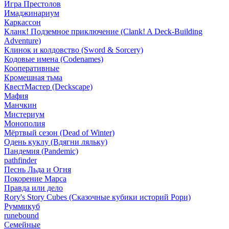
Игра Престолов
Имаджинариум
Каркассон
Кланк! Подземное приключение (Clank! A Deck-Building
Adventure)
Клинок и колдовство (Sword & Sorcery)
Кодовые имена (Codenames)
Кооперативные
Кромешная тьма
КвестМастер (Deckscape)
Мафия
Манчкин
Мистериум
Монополия
Мёртвый сезон (Dead of Winter)
Одень куклу (Вдягни ляльку)
Пандемия (Pandemic)
pathfinder
Песнь Льда и Огня
Покорение Марса
Правда или дело
Rory's Story Cubes (Сказочные кубики историй Рори)
Руммикуб
runebound
Семейные