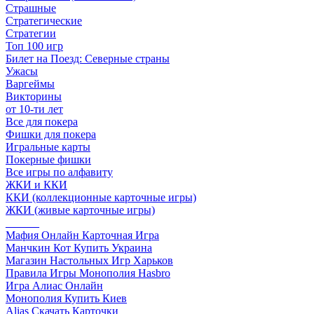
Страшные
Стратегические
Стратегии
Топ 100 игр
Билет на Поезд: Северные страны
Ужасы
Варгеймы
Викторины
от 10-ти лет
Все для покера
Фишки для покера
Игральные карты
Покерные фишки
Все игры по алфавиту
ЖКИ и ККИ
ККИ (коллекционные карточные игры)
ЖКИ (живые карточные игры)
______
Мафия Онлайн Карточная Игра
Манчкин Кот Купить Украина
Магазин Настольных Игр Харьков
Правила Игры Монополия Hasbro
Игра Алиас Онлайн
Монополия Купить Киев
Alias Скачать Карточки