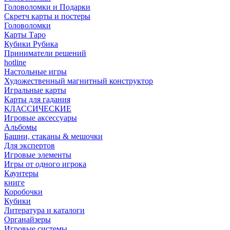
Головоломки и Подарки
Cкретч карты и постеры
Головоломки
Карты Таро
Кубики Рубика
Приниматели решений
hotline
Настольные игры
Художественный магнитный конструктор
Игральные карты
Карты для гадания
КЛАССИЧЕСКИЕ
Игровые аксессуары
Альбомы
Башни, стаканы & мешочки
Для экспертов
Игровые элементы
Игры от одного игрока
Каунтеры
книге
Коробочки
Кубики
Литература и каталоги
Органайзеры
Игровые системы