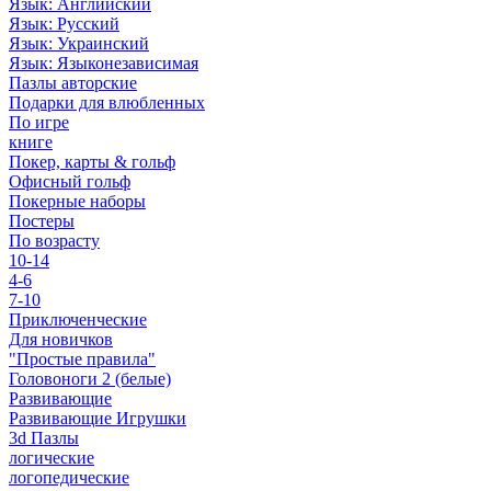
Язык: Английский
Язык: Русский
Язык: Украинский
Язык: Языконезависимая
Пазлы авторские
Подарки для влюбленных
По игре
книге
Покер, карты & гольф
Офисный гольф
Покерные наборы
Постеры
По возрасту
10-14
4-6
7-10
Приключенческие
Для новичков
"Простые правила"
Головоноги 2 (белые)
Развивающие
Развивающие Игрушки
3d Пазлы
логические
логопедические