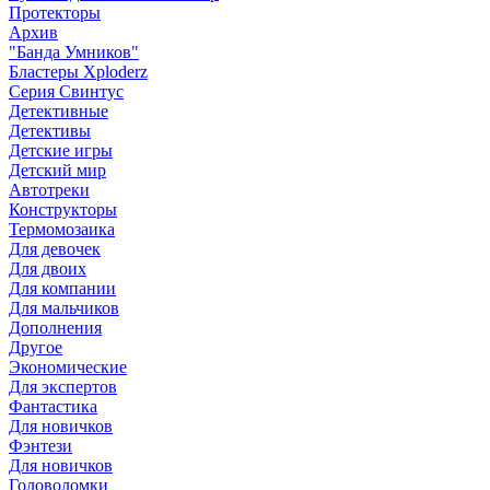
Протекторы
Архив
"Банда Умников"
Бластеры Xploderz
Cерия Свинтус
Детективные
Детективы
Детские игры
Детский мир
Автотреки
Конструкторы
Термомозаика
Для девочек
Для двоих
Для компании
Для мальчиков
Дополнения
Другое
Экономические
Для экспертов
Фантастика
Для новичков
Фэнтези
Для новичков
Головоломки