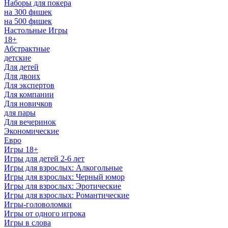
Наборы для покера
на 300 фишек
на 500 фишек
Настольные Игры
18+
Абстрактные
детские
Для детей
Для двоих
Для экспертов
Для компании
Для новичков
для пары
Для вечеринок
Экономические
Евро
Игры 18+
Игры для детей 2-6 лет
Игры для взрослых: Алкогольные
Игры для взрослых: Черный юмор
Игры для взрослых: Эротические
Игры для взрослых: Романтические
Игры-головоломки
Игры от одного игрока
Игры в слова