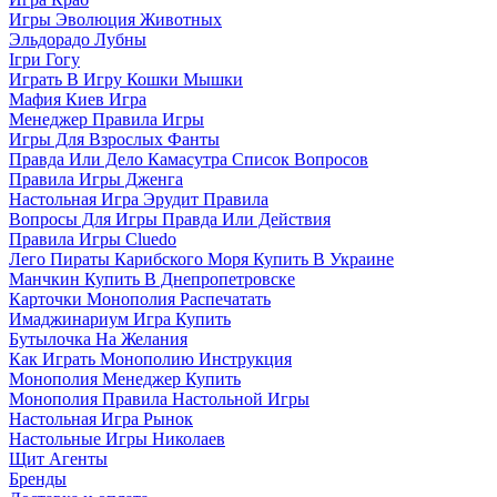
Игры Эволюция Животных
Эльдорадо Лубны
Ігри Гогу
Играть В Игру Кошки Мышки
Мафия Киев Игра
Менеджер Правила Игры
Игры Для Взрослых Фанты
Правда Или Дело Камасутра Список Вопросов
Правила Игры Дженга
Настольная Игра Эрудит Правила
Вопросы Для Игры Правда Или Действия
Правила Игры Cluedo
Лего Пираты Карибского Моря Купить В Украине
Манчкин Купить В Днепропетровске
Карточки Монополия Распечатать
Имаджинариум Игра Купить
Бутылочка На Желания
Как Играть Монополию Инструкция
Монополия Менеджер Купить
Монополия Правила Настольной Игры
Настольная Игра Рынок
Настольные Игры Николаев
Щит Агенты
Бренды