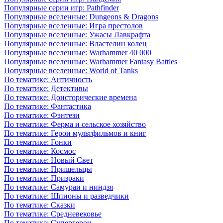
Популярные серии игр: Pathfinder
Популярные вселенные: Dungeons & Dragons
Популярные вселенные: Игра престолов
Популярные вселенные: Ужасы Лавкрафта
Популярные вселенные: Властелин колец
Популярные вселенные: Warhammer 40 000
Популярные вселенные: Warhammer Fantasy Battles
Популярные вселенные: World of Tanks
По тематике: Античность
По тематике: Детективы
По тематике: Доисторические времена
По тематике: Фантастика
По тематике: Фэнтези
По тематике: Ферма и сельское хозяйство
По тематике: Герои мультфильмов и книг
По тематике: Гонки
По тематике: Космос
По тематике: Новый Свет
По тематике: Пришельцы
По тематике: Призраки
По тематике: Самураи и ниндзя
По тематике: Шпионы и разведчики
По тематике: Сказки
По тематике: Средневековье
По тематике: Супергерои