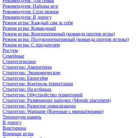
Рекомендуем: Для семьи
Рекомендуем: Наборы игр
Рекомендуем: Соло режим
Рекомендуем: В дорогу
Режим игры: Каждый сам за себя
Режим игры: Командный
Режим игры: Кооперативный (команда против игры)
Режим игры: Полукооперативный (команда против игрока)
Режим игры: С предателем
Рисуем
Семейные
Стратегические
Стратегии: Америтреш
Стратегии: Экономические
Стратегии: Еврогейм
Стратегии: Контроль территории
Стратегии: На кубиках
Стратегии: Обустройство территорий
Стратегии: Размещение рабочих (Meeple placement)
Стратегии: Развитие цивилизации
Стратегии: Wargame (Военные с миниатюрами)
Тренируем память
В дорогу
Викторина
Военные игры