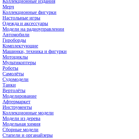
Коллекционные издания
Мерч
Коллекционные фигурки
Настольные игры
Одежда и аксессуары
Модели на радиоуправлении
Автомобили
Гироборды
Комплектующие
Машинки, техника и фигурки
Мотоциклы
Мультикоптеры
Роботы
Самолёты
Судомодели
Танки
Вертолёты
Моделирование
Афтермаркет
Инструменты
Коллекционные модели
Модели из дерева
Модельная химия
Сборные модели
Стапели и органайзеры