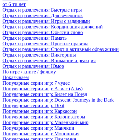
от 6-ти лет
Отдых и развлечения: Быстрые игры
Отдых и развлечения: Для вечеринок
Отдых и развлечения: Игры с заданиями
Отдых и развлечения: Координация движений
Отдых и развлечения: Обьясни слово
Отдых и развлечения: Память
Отдых и развлечения: Простые правила
Отдых и развлечения: Спорт и активный образ жизни
Отдых и развлечения: Викторины
Отдых и развлечения: Внимание и реакция
Отдых и развлечения: Юмор
По игре / книге / фильму
Показываем
Популярные серии игр: 7 чудес
Популярные серии игр: Алиас (Alias)
Популярные серии игр: Билет на Поезд
Популярные серии игр: Descent: Journeys in the Dark
Популярные серии игр: Dixit
Популярные серии игр: Каркассон
Популярные серии игр: Колонизаторы
Популярные серии игр: Маленький мир
Популярные серии игр: Манчкин
Популярные серии игр: Монополия
Популярные серии игр: Пандемия