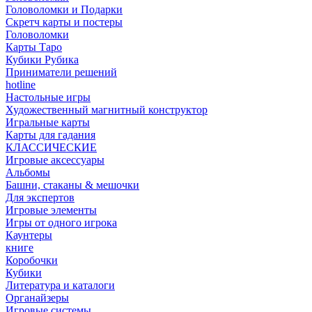
Головоломки и Подарки
Cкретч карты и постеры
Головоломки
Карты Таро
Кубики Рубика
Приниматели решений
hotline
Настольные игры
Художественный магнитный конструктор
Игральные карты
Карты для гадания
КЛАССИЧЕСКИЕ
Игровые аксессуары
Альбомы
Башни, стаканы & мешочки
Для экспертов
Игровые элементы
Игры от одного игрока
Каунтеры
книге
Коробочки
Кубики
Литература и каталоги
Органайзеры
Игровые системы