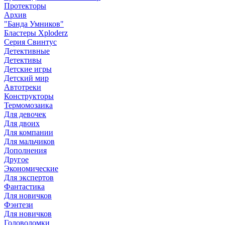
Протекторы
Архив
"Банда Умников"
Бластеры Xploderz
Cерия Свинтус
Детективные
Детективы
Детские игры
Детский мир
Автотреки
Конструкторы
Термомозаика
Для девочек
Для двоих
Для компании
Для мальчиков
Дополнения
Другое
Экономические
Для экспертов
Фантастика
Для новичков
Фэнтези
Для новичков
Головоломки