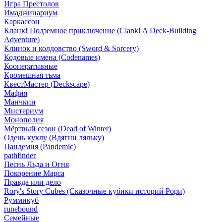
Игра Престолов
Имаджинариум
Каркассон
Кланк! Подземное приключение (Clank! A Deck-Building
Adventure)
Клинок и колдовство (Sword & Sorcery)
Кодовые имена (Codenames)
Кооперативные
Кромешная тьма
КвестМастер (Deckscape)
Мафия
Манчкин
Мистериум
Монополия
Мёртвый сезон (Dead of Winter)
Одень куклу (Вдягни ляльку)
Пандемия (Pandemic)
pathfinder
Песнь Льда и Огня
Покорение Марса
Правда или дело
Rory's Story Cubes (Сказочные кубики историй Рори)
Руммикуб
runebound
Семейные