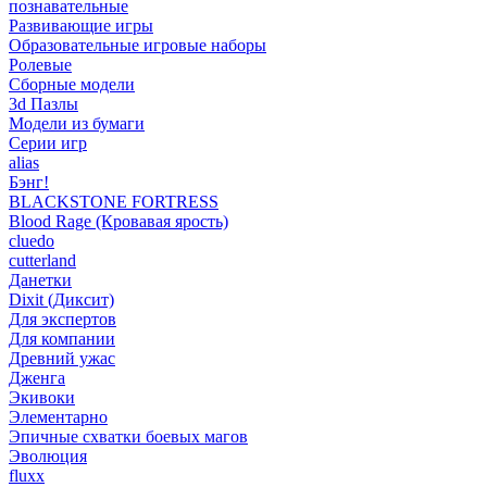
познавательные
Развивающие игры
Образовательные игровые наборы
Ролевые
Сборные модели
3d Пазлы
Модели из бумаги
Серии игр
alias
Бэнг!
BLACKSTONE FORTRESS
Blood Rage (Кровавая ярость)
cluedo
cutterland
Данетки
Dixit (Диксит)
Для экспертов
Для компании
Древний ужас
Дженга
Экивоки
Элементарно
Эпичные схватки боевых магов
Эволюция
fluxx