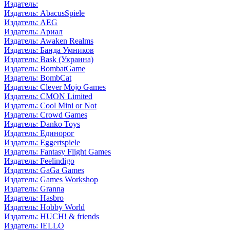
Издатель:
Издатель: AbacusSpiele
Издатель: AEG
Издатель: Ариал
Издатель: Awaken Realms
Издатель: Банда Умников
Издатель: Bask (Украина)
Издатель: BombatGame
Издатель: BombCat
Издатель: Clever Mojo Games
Издатель: CMON Limited
Издатель: Cool Mini or Not
Издатель: Crowd Games
Издатель: Danko Toys
Издатель: Единорог
Издатель: Eggertspiele
Издатель: Fantasy Flight Games
Издатель: Feelindigo
Издатель: GaGa Games
Издатель: Games Workshop
Издатель: Granna
Издатель: Hasbro
Издатель: Hobby World
Издатель: HUCH! & friends
Издатель: IELLO