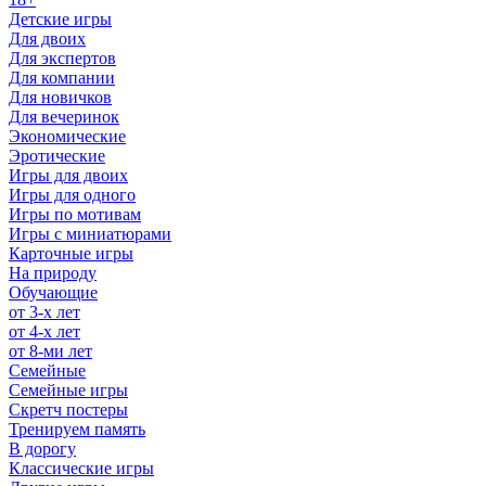
Детские игры
Для двоих
Для экспертов
Для компании
Для новичков
Для вечеринок
Экономические
Эротические
Игры для двоих
Игры для одного
Игры по мотивам
Игры с миниатюрами
Карточные игры
На природу
Обучающие
от 3-х лет
от 4-х лет
от 8-ми лет
Семейные
Семейные игры
Скретч постеры
Тренируем память
В дорогу
Классические игры