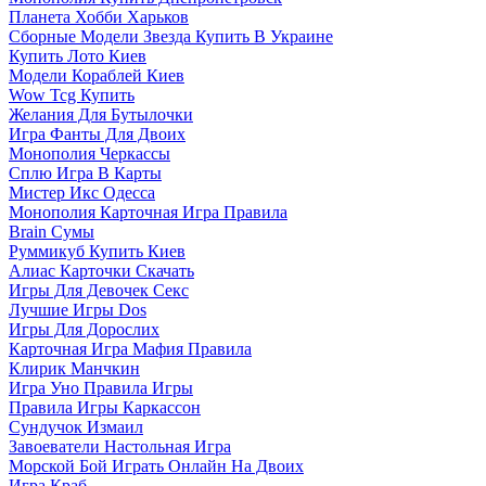
Планета Хобби Харьков
Сборные Модели Звезда Купить В Украине
Купить Лото Киев
Модели Кораблей Киев
Wow Tcg Купить
Желания Для Бутылочки
Игра Фанты Для Двоих
Монополия Черкассы
Сплю Игра В Карты
Мистер Икс Одесса
Монополия Карточная Игра Правила
Brain Сумы
Руммикуб Купить Киев
Алиас Карточки Скачать
Игры Для Девочек Секс
Лучшие Игры Dos
Игры Для Дорослих
Карточная Игра Мафия Правила
Клирик Манчкин
Игра Уно Правила Игры
Правила Игры Каркассон
Сундучок Измаил
Завоеватели Настольная Игра
Морской Бой Играть Онлайн На Двоих
Игра Краб