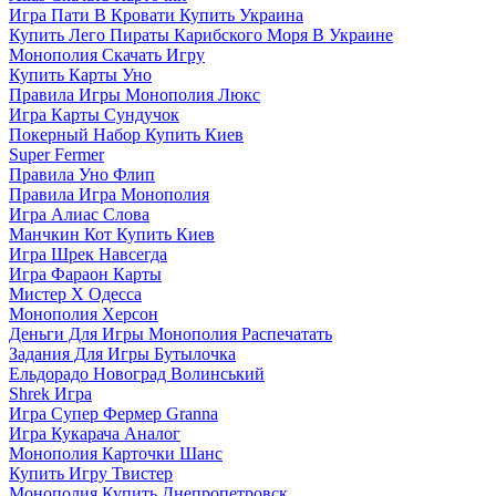
Игра Пати В Кровати Купить Украина
Купить Лего Пираты Карибского Моря В Украине
Монополия Скачать Игру
Купить Карты Уно
Правила Игры Монополия Люкс
Игра Карты Сундучок
Покерный Набор Купить Киев
Super Fermer
Правила Уно Флип
Правила Игра Монополия
Игра Алиас Слова
Манчкин Кот Купить Киев
Игра Шрек Навсегда
Игра Фараон Карты
Мистер Х Одесса
Монополия Херсон
Деньги Для Игры Монополия Распечатать
Задания Для Игры Бутылочка
Ельдорадо Новоград Волинський
Shrek Игра
Игра Супер Фермер Granna
Игра Кукарача Аналог
Монополия Карточки Шанс
Купить Игру Твистер
Монополия Купить Днепропетровск