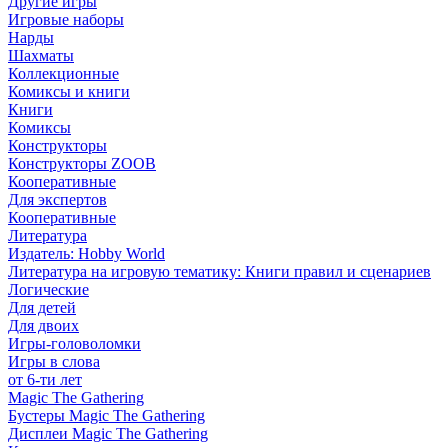
Другие игры
Игровые наборы
Нарды
Шахматы
Коллекционные
Комиксы и книги
Книги
Комиксы
Конструкторы
Конструкторы ZOOB
Кооперативные
Для экспертов
Кооперативные
Литература
Издатель: Hobby World
Литература на игровую тематику: Книги правил и сценариев
Логические
Для детей
Для двоих
Игры-головоломки
Игры в слова
от 6-ти лет
Magic The Gathering
Бустеры Magic The Gathering
Дисплеи Magic The Gathering