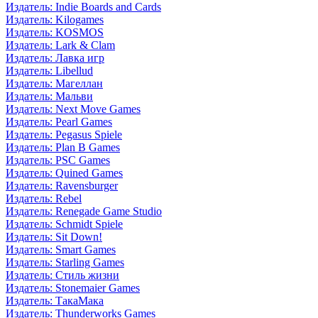
Издатель: Indie Boards and Cards
Издатель: Kilogames
Издатель: KOSMOS
Издатель: Lark & Clam
Издатель: Лавка игр
Издатель: Libellud
Издатель: Магеллан
Издатель: Мальви
Издатель: Next Move Games
Издатель: Pearl Games
Издатель: Pegasus Spiele
Издатель: Plan B Games
Издатель: PSC Games
Издатель: Quined Games
Издатель: Ravensburger
Издатель: Rebel
Издатель: Renegade Game Studio
Издатель: Schmidt Spiele
Издатель: Sit Down!
Издатель: Smart Games
Издатель: Starling Games
Издатель: Стиль жизни
Издатель: Stonemaier Games
Издатель: ТакаМака
Издатель: Thunderworks Games