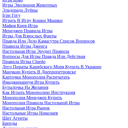
Игры Эволюция Животных
Эльдорадо Лубны
Ігри Гогу
Играть В Игру Кошки Мышки
Мафия Киев Игра
Менеджер Правила Игры
Игры Для Взрослых Фанты
Правда Или Дело Камасутра Список Вопросов
Правила Игры Дженга
Настольная Игра Эрудит Правила
Вопросы Для Игры Правда Или Действия
Правила Игры Cluedo
Лего Пираты Карибского Моря Купить В Украине
Манчкин Купить В Днепропетровске
Карточки Монополия Распечатать
Имаджинариум Игра Купить
Бутылочка На Желания
Как Играть Монополию Инструкция
Монополия Менеджер Купить
Монополия Правила Настольной Игры
Настольная Игра Рынок
Настольные Игры Николаев
Щит Агенты
Бренды