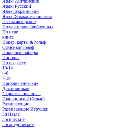
Язык: Английский
Язык: Русский
Язык: Украинский
Язык: Языконезависимая
Пазлы авторские
Подарки для влюбленных
По игре
книге
Покер, карты & гольф
Офисный гольф
Покерные наборы
Постеры
По возрасту
10-14
4-6
7-10
Приключенческие
Для новичков
"Простые правила"
Головоноги 2 (белые)
Развивающие
Развивающие Игрушки
3d Пазлы
логические
логопедические