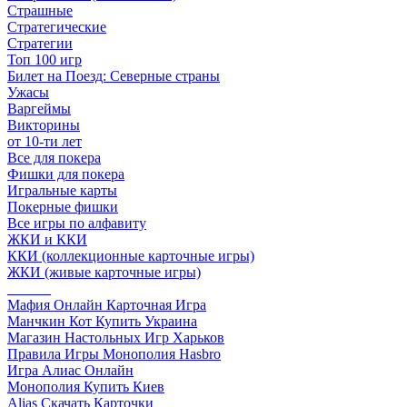
Страшные
Стратегические
Стратегии
Топ 100 игр
Билет на Поезд: Северные страны
Ужасы
Варгеймы
Викторины
от 10-ти лет
Все для покера
Фишки для покера
Игральные карты
Покерные фишки
Все игры по алфавиту
ЖКИ и ККИ
ККИ (коллекционные карточные игры)
ЖКИ (живые карточные игры)
______
Мафия Онлайн Карточная Игра
Манчкин Кот Купить Украина
Магазин Настольных Игр Харьков
Правила Игры Монополия Hasbro
Игра Алиас Онлайн
Монополия Купить Киев
Alias Скачать Карточки