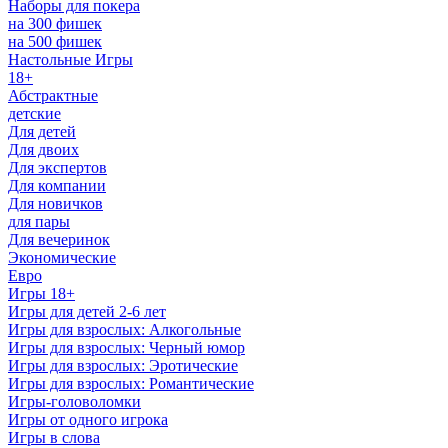
Наборы для покера
на 300 фишек
на 500 фишек
Настольные Игры
18+
Абстрактные
детские
Для детей
Для двоих
Для экспертов
Для компании
Для новичков
для пары
Для вечеринок
Экономические
Евро
Игры 18+
Игры для детей 2-6 лет
Игры для взрослых: Алкогольные
Игры для взрослых: Черный юмор
Игры для взрослых: Эротические
Игры для взрослых: Романтические
Игры-головоломки
Игры от одного игрока
Игры в слова