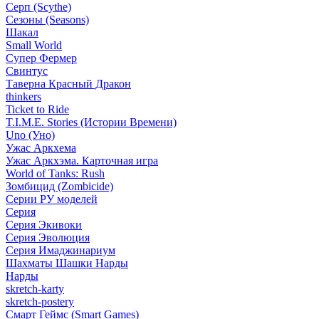
Серп (Scythe)
Сезоны (Seasons)
Шакал
Small World
Супер Фермер
Свинтус
Таверна Красный Дракон
thinkers
Ticket to Ride
T.I.M.E. Stories (Истории Времени)
Uno (Уно)
Ужас Аркхема
Ужас Аркхэма. Карточная игра
World of Tanks: Rush
Зомбицид (Zombicide)
Серии РУ моделей
Серия
Серия Экивоки
Серия Эволюция
Серия Имаджинариум
Шахматы Шашки Нарды
Нарды
skretch-karty
skretch-postery
Смарт Геймс (Smart Games)