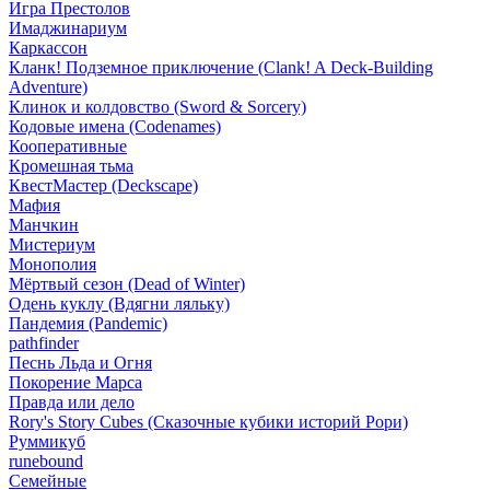
Игра Престолов
Имаджинариум
Каркассон
Кланк! Подземное приключение (Clank! A Deck-Building
Adventure)
Клинок и колдовство (Sword & Sorcery)
Кодовые имена (Codenames)
Кооперативные
Кромешная тьма
КвестМастер (Deckscape)
Мафия
Манчкин
Мистериум
Монополия
Мёртвый сезон (Dead of Winter)
Одень куклу (Вдягни ляльку)
Пандемия (Pandemic)
pathfinder
Песнь Льда и Огня
Покорение Марса
Правда или дело
Rory's Story Cubes (Сказочные кубики историй Рори)
Руммикуб
runebound
Семейные