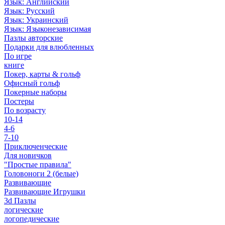
Язык: Английский
Язык: Русский
Язык: Украинский
Язык: Языконезависимая
Пазлы авторские
Подарки для влюбленных
По игре
книге
Покер, карты & гольф
Офисный гольф
Покерные наборы
Постеры
По возрасту
10-14
4-6
7-10
Приключенческие
Для новичков
"Простые правила"
Головоноги 2 (белые)
Развивающие
Развивающие Игрушки
3d Пазлы
логические
логопедические