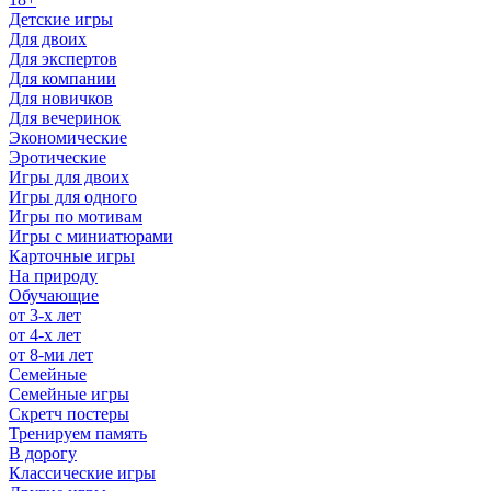
Детские игры
Для двоих
Для экспертов
Для компании
Для новичков
Для вечеринок
Экономические
Эротические
Игры для двоих
Игры для одного
Игры по мотивам
Игры с миниатюрами
Карточные игры
На природу
Обучающие
от 3-х лет
от 4-х лет
от 8-ми лет
Семейные
Семейные игры
Скретч постеры
Тренируем память
В дорогу
Классические игры