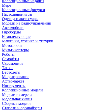
Коллекционные издания
Мерч
Коллекционные фигурки
Настольные игры
Одежда и аксессуары
Модели на радиоуправлении
Автомобили
Гироборды
Комплектующие
Машинки, техника и фигурки
Мотоциклы
Мультикоптеры
Роботы
Самолёты
Судомодели
Танки
Вертолёты
Моделирование
Афтермаркет
Инструменты
Коллекционные модели
Модели из дерева
Модельная химия
Сборные модели
Стапели и органайзеры