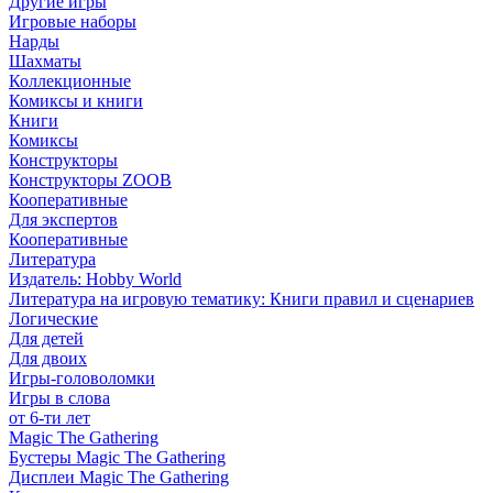
Другие игры
Игровые наборы
Нарды
Шахматы
Коллекционные
Комиксы и книги
Книги
Комиксы
Конструкторы
Конструкторы ZOOB
Кооперативные
Для экспертов
Кооперативные
Литература
Издатель: Hobby World
Литература на игровую тематику: Книги правил и сценариев
Логические
Для детей
Для двоих
Игры-головоломки
Игры в слова
от 6-ти лет
Magic The Gathering
Бустеры Magic The Gathering
Дисплеи Magic The Gathering