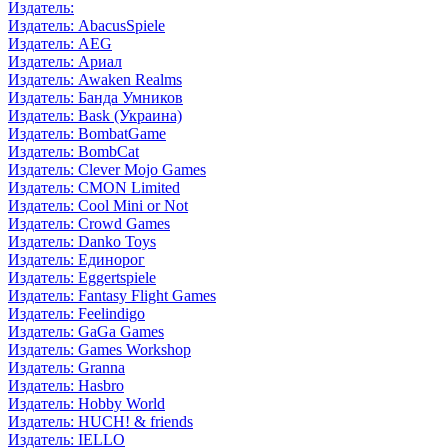
Издатель:
Издатель: AbacusSpiele
Издатель: AEG
Издатель: Ариал
Издатель: Awaken Realms
Издатель: Банда Умников
Издатель: Bask (Украина)
Издатель: BombatGame
Издатель: BombCat
Издатель: Clever Mojo Games
Издатель: CMON Limited
Издатель: Cool Mini or Not
Издатель: Crowd Games
Издатель: Danko Toys
Издатель: Единорог
Издатель: Eggertspiele
Издатель: Fantasy Flight Games
Издатель: Feelindigo
Издатель: GaGa Games
Издатель: Games Workshop
Издатель: Granna
Издатель: Hasbro
Издатель: Hobby World
Издатель: HUCH! & friends
Издатель: IELLO