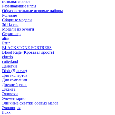
познавательные
Развивающие игры
Образовательные игровые наборы
Ролевые
Сборные модели
3d Пазлы
Модели из бумаги
Серии игр
alias
Бэнг!
BLACKSTONE FORTRESS
Blood Rage (Кровавая ярость)
cluedo
cutterland
Данетки
Dixit (Диксит)
Для экспертов
Для компании
Древний ужас
Дженга
Экивоки
Элементарно
Эпичные схватки боевых магов
Эволюция
fluxx