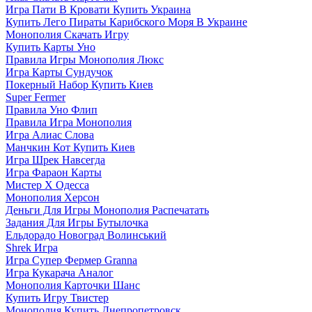
Игра Пати В Кровати Купить Украина
Купить Лего Пираты Карибского Моря В Украине
Монополия Скачать Игру
Купить Карты Уно
Правила Игры Монополия Люкс
Игра Карты Сундучок
Покерный Набор Купить Киев
Super Fermer
Правила Уно Флип
Правила Игра Монополия
Игра Алиас Слова
Манчкин Кот Купить Киев
Игра Шрек Навсегда
Игра Фараон Карты
Мистер Х Одесса
Монополия Херсон
Деньги Для Игры Монополия Распечатать
Задания Для Игры Бутылочка
Ельдорадо Новоград Волинський
Shrek Игра
Игра Супер Фермер Granna
Игра Кукарача Аналог
Монополия Карточки Шанс
Купить Игру Твистер
Монополия Купить Днепропетровск