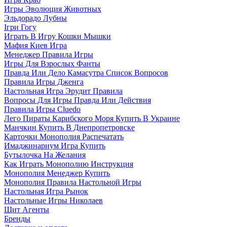
Игры Эволюция Животных
Эльдорадо Лубны
Ігри Гогу
Играть В Игру Кошки Мышки
Мафия Киев Игра
Менеджер Правила Игры
Игры Для Взрослых Фанты
Правда Или Дело Камасутра Список Вопросов
Правила Игры Дженга
Настольная Игра Эрудит Правила
Вопросы Для Игры Правда Или Действия
Правила Игры Cluedo
Лего Пираты Карибского Моря Купить В Украине
Манчкин Купить В Днепропетровске
Карточки Монополия Распечатать
Имаджинариум Игра Купить
Бутылочка На Желания
Как Играть Монополию Инструкция
Монополия Менеджер Купить
Монополия Правила Настольной Игры
Настольная Игра Рынок
Настольные Игры Николаев
Щит Агенты
Бренды