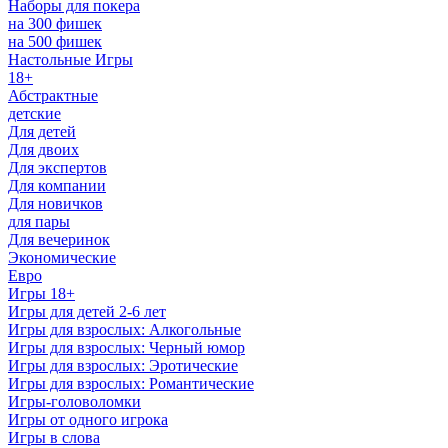
Наборы для покера
на 300 фишек
на 500 фишек
Настольные Игры
18+
Абстрактные
детские
Для детей
Для двоих
Для экспертов
Для компании
Для новичков
для пары
Для вечеринок
Экономические
Евро
Игры 18+
Игры для детей 2-6 лет
Игры для взрослых: Алкогольные
Игры для взрослых: Черный юмор
Игры для взрослых: Эротические
Игры для взрослых: Романтические
Игры-головоломки
Игры от одного игрока
Игры в слова