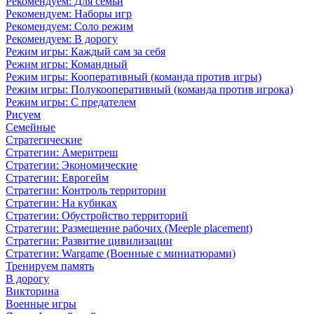
Рекомендуем: Для семьи
Рекомендуем: Наборы игр
Рекомендуем: Соло режим
Рекомендуем: В дорогу
Режим игры: Каждый сам за себя
Режим игры: Командный
Режим игры: Кооперативный (команда против игры)
Режим игры: Полукооперативный (команда против игрока)
Режим игры: С предателем
Рисуем
Семейные
Стратегические
Стратегии: Америтреш
Стратегии: Экономические
Стратегии: Еврогейм
Стратегии: Контроль территории
Стратегии: На кубиках
Стратегии: Обустройство территорий
Стратегии: Размещение рабочих (Meeple placement)
Стратегии: Развитие цивилизации
Стратегии: Wargame (Военные с миниатюрами)
Тренируем память
В дорогу
Викторина
Военные игры