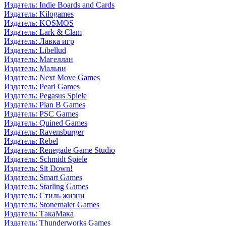
Издатель: Indie Boards and Cards
Издатель: Kilogames
Издатель: KOSMOS
Издатель: Lark & Clam
Издатель: Лавка игр
Издатель: Libellud
Издатель: Магеллан
Издатель: Мальви
Издатель: Next Move Games
Издатель: Pearl Games
Издатель: Pegasus Spiele
Издатель: Plan B Games
Издатель: PSC Games
Издатель: Quined Games
Издатель: Ravensburger
Издатель: Rebel
Издатель: Renegade Game Studio
Издатель: Schmidt Spiele
Издатель: Sit Down!
Издатель: Smart Games
Издатель: Starling Games
Издатель: Стиль жизни
Издатель: Stonemaier Games
Издатель: ТакаМака
Издатель: Thunderworks Games