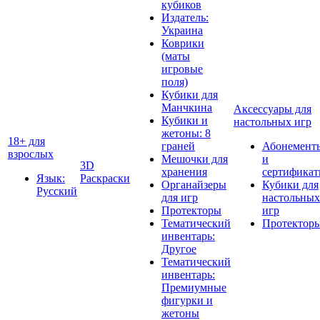
кубиков
Издатель:
Украина
Коврики
(маты
игровые
поля)
Кубики для
Манчкина
Аксессуары для
Кубики и
настольных игр
жетоны: 8
18+ для
граней
Абонемент
взрослых
Мешочки для
и
3D
хранения
сертифика
Язык:
Раскраски
Органайзеры
Кубики для
Русский
для игр
настольных
Протекторы
игр
Тематический
Протектор
инвентарь:
Другое
Тематический
инвентарь:
Премиумные
фигурки и
жетоны