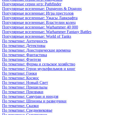
Популярные серии игр: Pathfinder
Популярные вселенные: Dungeons & Dragons
Популярные вселенные: Игра престолов
Популярные вселенные: Ужасы Лавкрафта
Популярные вселенные: Властелин колец
Популярные вселенные: Warhammer 40 000
Популярные вселенные: Warhammer Fantasy Battles
Популярные вселенные: World of Tanks
По тематике: Античность
По тематике: Детективы
По тематике: Доисторические времена
По тематике: Фантастика
По тематике: Фэнтези
По тематике: Ферма и сельское хозяйство
По тематике: Герои мультфильмов и книг
По тематике: Гонки
По тематике: Космос
По тематике: Новый Свет
По тематике: Пришельцы
По тематике: Призраки
По тематике: Самураи и ниндзя
По тематике: Шпионы и разведчики
По тематике: Сказки
По тематике: Средневековье
По тематике: Супергерои