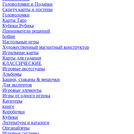
Головоломки и Подарки
Cкретч карты и постеры
Головоломки
Карты Таро
Кубики Рубика
Приниматели решений
hotline
Настольные игры
Художественный магнитный конструктор
Игральные карты
Карты для гадания
КЛАССИЧЕСКИЕ
Игровые аксессуары
Альбомы
Башни, стаканы & мешочки
Для экспертов
Игровые элементы
Игры от одного игрока
Каунтеры
книге
Коробочки
Кубики
Литература и каталоги
Органайзеры
Игровые системы