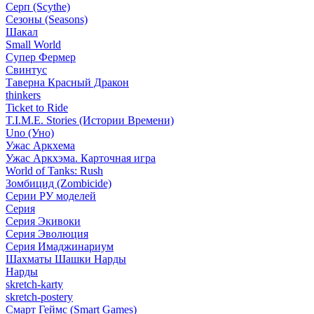
Серп (Scythe)
Сезоны (Seasons)
Шакал
Small World
Супер Фермер
Свинтус
Таверна Красный Дракон
thinkers
Ticket to Ride
T.I.M.E. Stories (Истории Времени)
Uno (Уно)
Ужас Аркхема
Ужас Аркхэма. Карточная игра
World of Tanks: Rush
Зомбицид (Zombicide)
Серии РУ моделей
Серия
Серия Экивоки
Серия Эволюция
Серия Имаджинариум
Шахматы Шашки Нарды
Нарды
skretch-karty
skretch-postery
Смарт Геймс (Smart Games)