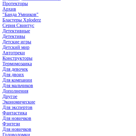
Протекторы
Архив
"Банда Умников"
Бластеры Xploderz
Cерия Свинтус
Детективные
Детективы
Детские игры
Детский мир
Автотреки
Конструкторы
Термомозаика
Для девочек
Для двоих
Для компании
Для мальчиков
Дополнения
Другое
Экономические
Для экспертов
Фантастика
Для новичков
Фэнтези
Для новичков
Головоломки