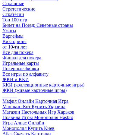
Страшные
Стратегические
Стратегии
Топ 100 игр
Билет на Поезд: Северные страны
Ужасы
Варгеймы
Викторины
от 10-ти лет
Все для покера
Фишки для покера
Игральные карты
Покерные фишки
Все игры по алфавиту
ЖКИ и ККИ
ККИ (коллекционные карточные игры)
ЖКИ (живые карточные игры)
______
Мафия Онлайн Карточная Игра
Манчкин Кот Купить Украина
Магазин Настольных Игр Харьков
Правила Игры Монополия Hasbro
Игра Алиас Онлайн
Монополия Купить Киев
Alias Скачать Карточки