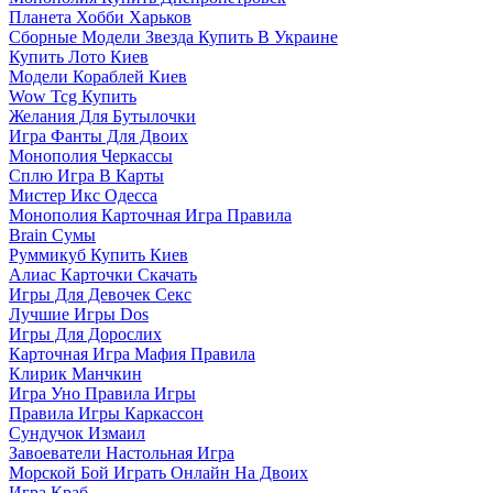
Планета Хобби Харьков
Сборные Модели Звезда Купить В Украине
Купить Лото Киев
Модели Кораблей Киев
Wow Tcg Купить
Желания Для Бутылочки
Игра Фанты Для Двоих
Монополия Черкассы
Сплю Игра В Карты
Мистер Икс Одесса
Монополия Карточная Игра Правила
Brain Сумы
Руммикуб Купить Киев
Алиас Карточки Скачать
Игры Для Девочек Секс
Лучшие Игры Dos
Игры Для Дорослих
Карточная Игра Мафия Правила
Клирик Манчкин
Игра Уно Правила Игры
Правила Игры Каркассон
Сундучок Измаил
Завоеватели Настольная Игра
Морской Бой Играть Онлайн На Двоих
Игра Краб