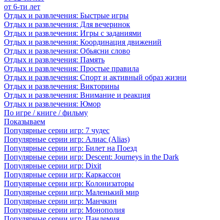
от 6-ти лет
Отдых и развлечения: Быстрые игры
Отдых и развлечения: Для вечеринок
Отдых и развлечения: Игры с заданиями
Отдых и развлечения: Координация движений
Отдых и развлечения: Обьясни слово
Отдых и развлечения: Память
Отдых и развлечения: Простые правила
Отдых и развлечения: Спорт и активный образ жизни
Отдых и развлечения: Викторины
Отдых и развлечения: Внимание и реакция
Отдых и развлечения: Юмор
По игре / книге / фильму
Показываем
Популярные серии игр: 7 чудес
Популярные серии игр: Алиас (Alias)
Популярные серии игр: Билет на Поезд
Популярные серии игр: Descent: Journeys in the Dark
Популярные серии игр: Dixit
Популярные серии игр: Каркассон
Популярные серии игр: Колонизаторы
Популярные серии игр: Маленький мир
Популярные серии игр: Манчкин
Популярные серии игр: Монополия
Популярные серии игр: Пандемия